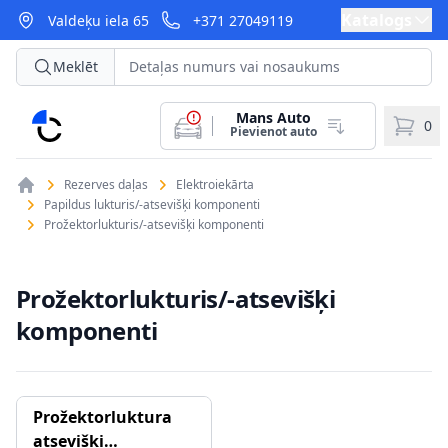
Katalogs
Valdeķu iela 65
+371 27049119
Meklēt
Mans Auto
CarParts
0
Pievienot auto
Rezerves daļas
Elektroiekārta
Papildus lukturis/-atsevišķi komponenti
Prožektorlukturis/-atsevišķi komponenti
Prožektorlukturis/-atsevišķi
komponenti
Prožektorluktura
atsevišķi