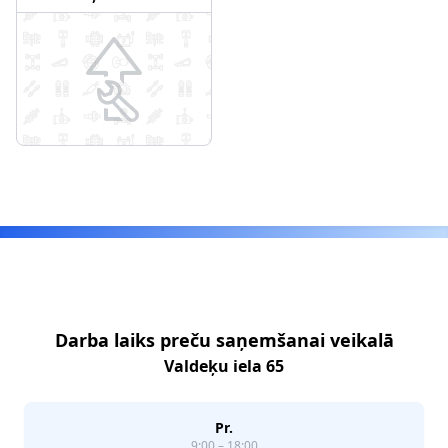
komponenti
Footer
Darba laiks preču saņemšanai veikalā
Valdeķu iela 65
Pr.
9:00 – 18:00