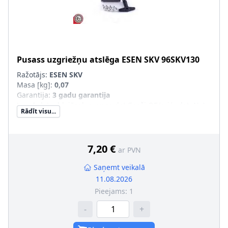
Pusass uzgriežņu atslēga
ESEN SKV
96SKV130
Ražotājs:
ESEN SKV
Masa [kg]
:
0,07
Garantija
:
3 gadu garantija
Jaunā det. obl. jāsal. ar veco det.(īpaši OE/oriģ. det. Nr.)
:
Rādīt visu...
7,20 €
ar PVN
Saņemt veikalā
11.08.2026
Pieejams:
1
-
+