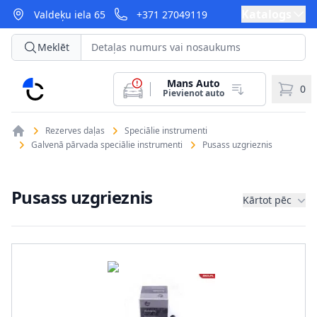
Katalogs
Valdeķu iela 65
+371 27049119
Meklēt
Mans Auto
CarParts
0
Pievienot auto
Rezerves daļas
Speciālie instrumenti
Galvenā pārvada speciālie instrumenti
Pusass uzgrieznis
Pusass uzgrieznis
Kārtot pēc