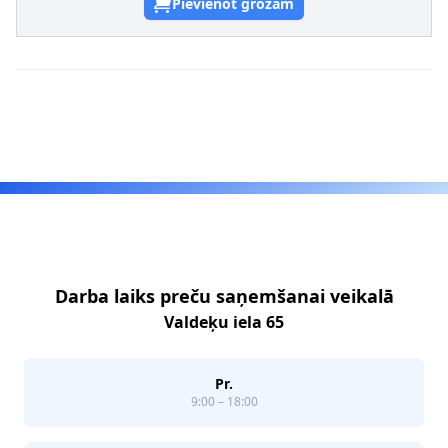
Pievienot grozam
Footer
Darba laiks preču saņemšanai veikalā
Valdeķu iela 65
Pr.
9:00 – 18:00