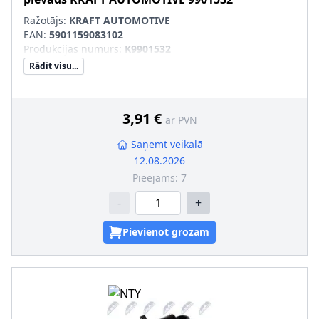
Ražotājs:
KRAFT AUTOMOTIVE
EAN:
5901159083102
Produkcijas numurs
:
K9901532
Rādīt visu...
3,91 €
ar PVN
Saņemt veikalā
12.08.2026
Pieejams:
7
-
+
Pievienot grozam