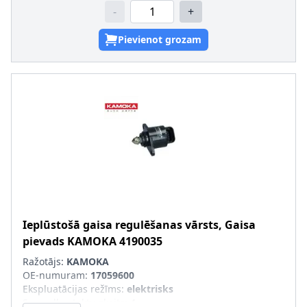
-
+
Pievienot grozam
Ieplūstošā gaisa regulēšanas vārsts, Gaisa
pievads
KAMOKA
4190035
Ražotājs:
KAMOKA
OE-numuram
:
17059600
Ekspluatācijas režīms
:
elektrisks
Spraudkontaktu skaits
:
4