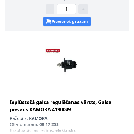
-
+
Pievienot grozam
Ieplūstošā gaisa regulēšanas vārsts, Gaisa
pievads
KAMOKA
4190049
Ražotājs:
KAMOKA
OE-numuram
:
08 17 253
Ekspluatācijas režīms
:
elektrisks