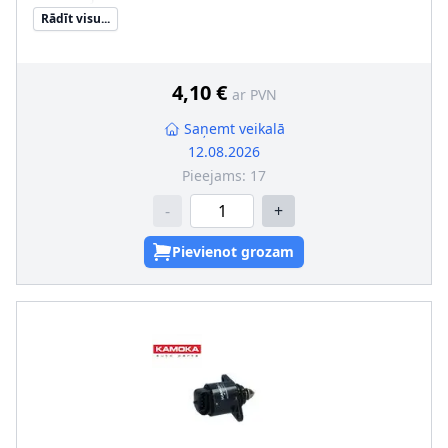
Rādīt visu...
4,10 €
ar PVN
Saņemt veikalā
12.08.2026
Pieejams:
17
-
+
Pievienot grozam