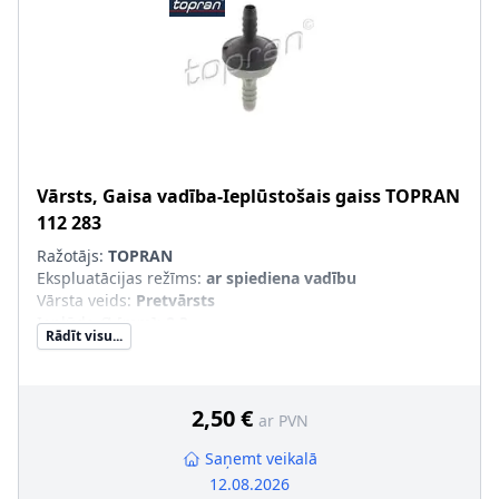
Vārsts, Gaisa vadība-Ieplūstošais gaiss
TOPRAN
112 283
Ražotājs:
TOPRAN
Ekspluatācijas režīms
:
ar spiediena vadību
Vārsta veids
:
Pretvārsts
Ieplūde-Ø [mm]
:
8,3
Rādīt visu...
Izplūde-Ø [mm]
:
8,3
2,50 €
ar PVN
Saņemt veikalā
12.08.2026