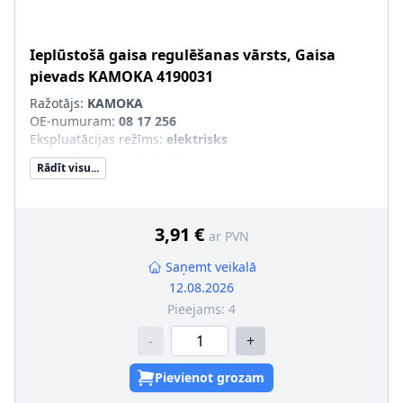
Ieplūstošā gaisa regulēšanas vārsts, Gaisa
pievads
KAMOKA
4190031
Ražotājs:
KAMOKA
OE-numuram
:
08 17 256
Ekspluatācijas režīms
:
elektrisks
Spraudkontaktu skaits
:
4
Rādīt visu...
3,91 €
ar PVN
Saņemt veikalā
12.08.2026
Pieejams:
4
-
+
Pievienot grozam