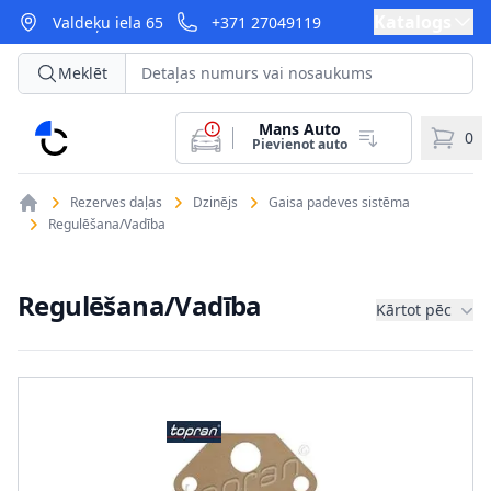
Katalogs
Valdeķu iela 65
+371 27049119
Meklēt
Mans Auto
CarParts
0
Pievienot auto
Rezerves daļas
Dzinējs
Gaisa padeves sistēma
Regulēšana/Vadība
Regulēšana/Vadība
Kārtot pēc