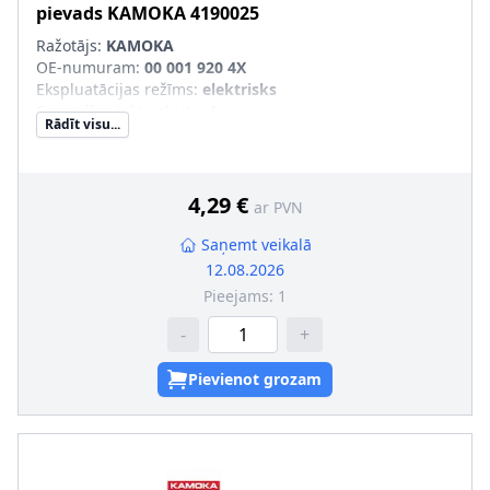
pievads
KAMOKA
4190025
Ražotājs:
KAMOKA
OE-numuram
:
00 001 920 4X
Ekspluatācijas režīms
:
elektrisks
Spraudkontaktu skaits
:
4
Rādīt visu...
4,29 €
ar PVN
Saņemt veikalā
12.08.2026
Pieejams:
1
-
+
Pievienot grozam