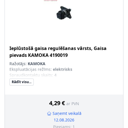
Ieplūstošā gaisa regulēšanas vārsts, Gaisa
pievads
KAMOKA
4190019
Ražotājs:
KAMOKA
Ekspluatācijas režīms
:
elektrisks
Spraudkontaktu skaits
:
4
Rādīt visu...
4,29 €
ar PVN
Saņemt veikalā
12.08.2026
Pieejams:
1