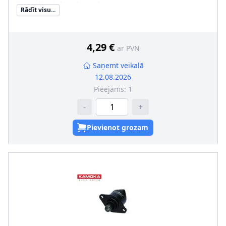
Spraudkontaktu skaits
:
4
Rādīt visu...
Papildu artikuls/Papildu info 2
:
ar blīvgredzenu
4,29 €
ar PVN
Saņemt veikalā
12.08.2026
Pieejams:
1
-
+
Pievienot grozam