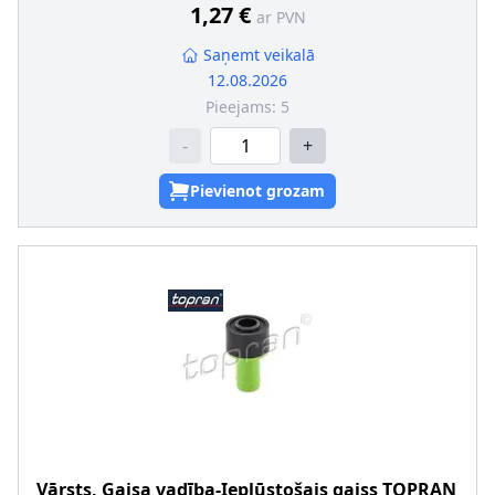
1,27 €
ar PVN
Saņemt veikalā
12.08.2026
Pieejams:
5
-
+
Pievienot grozam
Vārsts, Gaisa vadība-Ieplūstošais gaiss
TOPRAN