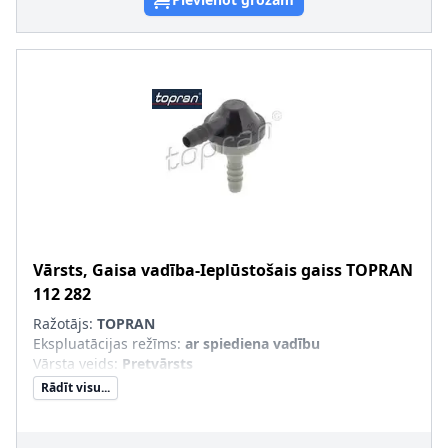
Vārsts, Gaisa vadība-Ieplūstošais gaiss
TOPRAN
112 282
Ražotājs:
TOPRAN
Ekspluatācijas režīms
:
ar spiediena vadību
Vārsta veids
:
Pretvārsts
Rādīt visu...