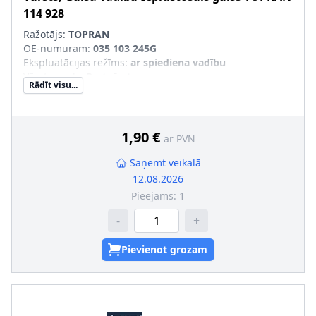
114 928
Ražotājs:
TOPRAN
OE-numuram
:
035 103 245G
Ekspluatācijas režīms
:
ar spiediena vadību
Vārsta veids
:
Pretvārsts
Rādīt visu...
1,90 €
ar PVN
Saņemt veikalā
12.08.2026
Pieejams:
1
-
+
Pievienot grozam