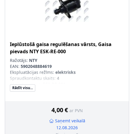
Ieplūstošā gaisa regulēšanas vārsts, Gaisa
pievads
NTY
ESK-RE-000
Ražotājs:
NTY
EAN:
5902048884619
Ekspluatācijas režīms
:
elektrisks
Spraudkontaktu skaits
:
4
Sērijas numurs
:
ESK-RE-000
Rādīt visu...
4,00 €
ar PVN
Saņemt veikalā
12.08.2026