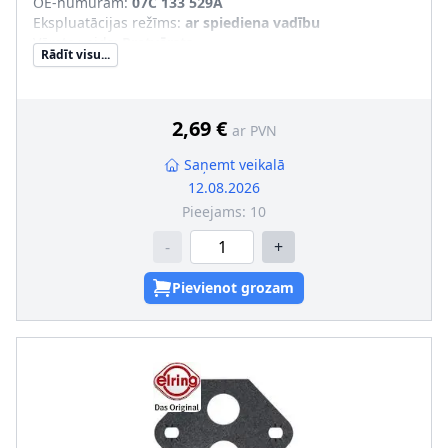
OE-numuram
:
07C 133 529A
Ekspluatācijas režīms
:
ar spiediena vadību
Vārsta veids
:
Pretvārsts
Rādīt visu...
2,69 €
ar PVN
Saņemt veikalā
12.08.2026
Pieejams:
10
-
+
Pievienot grozam