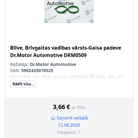
Blīve, Brīvgaitas vadības vārsts-Gaisa padeve
Dr.Motor Automotive
DRM0509
Ražotājs:
Dr.Motor Automotive
EAN:
5902425078525
Jaunā det. obl. jāsal. ar veco det.(īpaši OE/oriģ. det. Nr.)
:
Rādīt visu...
3,66 €
ar PVN
Saņemt veikalā
12.08.2026
Pieejams:
7