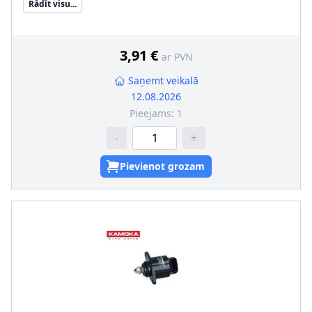
Rādīt visu...
3,91 €
ar PVN
Saņemt veikalā
12.08.2026
Pieejams:
1
-
+
Pievienot grozam