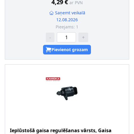
4,29 €
ar PVN
Saņemt veikalā
12.08.2026
Pieejams:
1
-
+
Pievienot grozam
Ieplūstošā gaisa regulēšanas vārsts, Gaisa