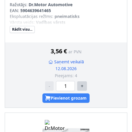
Ražotājs:
Dr.Motor Automotive
EAN:
5904639641465
Ekspluatācijas režīms
:
pneimatisks
Vārsta veids
:
Vadības vārsts
Rādīt visu...
3,56 €
ar PVN
Saņemt veikalā
12.08.2026
Pieejams:
4
-
+
Pievienot grozam