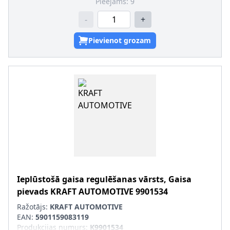
Pieejams:
9
-
+
Pievienot grozam
Ieplūstošā gaisa regulēšanas vārsts, Gaisa
pievads
KRAFT AUTOMOTIVE
9901534
Ražotājs:
KRAFT AUTOMOTIVE
EAN:
5901159083119
Produkcijas numurs
:
K9901534