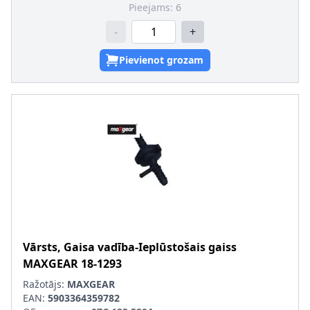
Pieejams:
6
-
+
Pievienot grozam
Vārsts, Gaisa vadība-Ieplūstošais gaiss
MAXGEAR
18-1293
Ražotājs:
MAXGEAR
EAN:
5903364359782