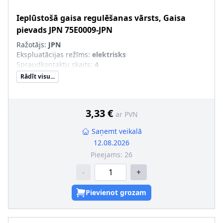
Ieplūstošā gaisa regulēšanas vārsts, Gaisa
pievads
JPN
75E0009-JPN
Ražotājs:
JPN
Ekspluatācijas režīms
:
elektrisks
Spraudkontaktu skaits
:
4
Rādīt visu...
3,33 €
ar PVN
Saņemt veikalā
12.08.2026
Pieejams:
26
-
+
Pievienot grozam