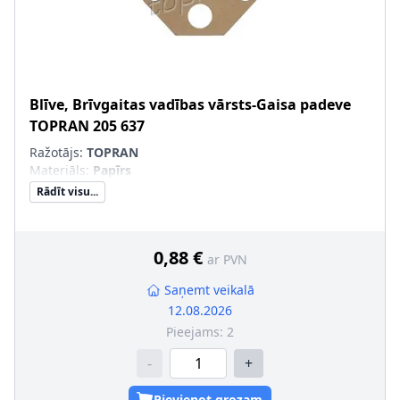
Blīve, Brīvgaitas vadības vārsts-Gaisa padeve
TOPRAN
205 637
Ražotājs:
TOPRAN
Materiāls
:
Papīrs
Rādīt visu...
0,88 €
ar PVN
Saņemt veikalā
12.08.2026
Pieejams:
2
-
+
Pievienot grozam