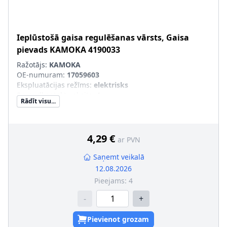
Ieplūstošā gaisa regulēšanas vārsts, Gaisa
pievads
KAMOKA
4190033
Ražotājs:
KAMOKA
OE-numuram
:
17059603
Ekspluatācijas režīms
:
elektrisks
Spraudkontaktu skaits
:
4
Rādīt visu...
4,29 €
ar PVN
Saņemt veikalā
12.08.2026
Pieejams:
4
-
+
Pievienot grozam