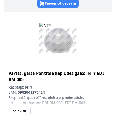
Pievienot grozam
Vārsts, gaisa kontrole (ieplūdes gaiss)
NTY
EDI-
BM-005
Ražotājs:
NTY
EAN:
5902048275424
Ekspluatācijas režīms
:
elektro-pneimatisks
artikula numuram
:
EDI-BM-000, EDI-BM-001
Vārsta veids
:
Pārslēdzējvārsts
Rādīt visu...
Sērijas numurs
:
EDI-BM-005