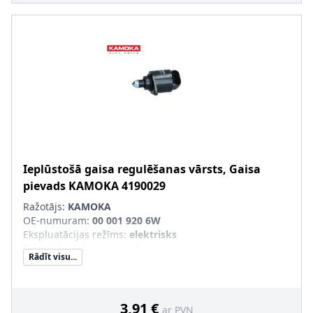
Ieplūstošā gaisa regulēšanas vārsts, Gaisa
pievads
KAMOKA
4190029
Ražotājs:
KAMOKA
OE-numuram
:
00 001 920 6W
Ekspluatācijas režīms
:
elektrisks
Spraudkontaktu skaits
:
4
Rādīt visu...
3,91 €
ar PVN