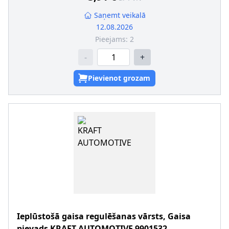
Saņemt veikalā
12.08.2026
Pieejams:
2
-
+
Pievienot grozam
Ieplūstošā gaisa regulēšanas vārsts, Gaisa
pievads
KRAFT AUTOMOTIVE
9901532