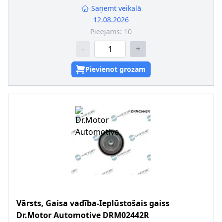
Saņemt veikalā
12.08.2026
Pieejams:
10
-
+
Pievienot grozam
Vārsts, Gaisa vadība-Ieplūstošais gaiss
Dr.Motor Automotive
DRM02442R