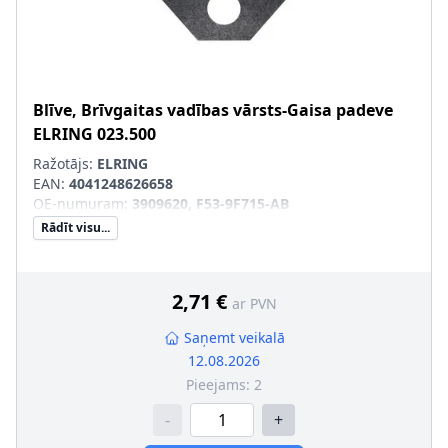
Blīve, Brīvgaitas vadības vārsts-Gaisa padeve
ELRING
023.500
Ražotājs:
ELRING
EAN:
4041248626658
OE-numuram
:
3909620, F53-9F715-AB
Rādīt visu...
2,71 €
ar PVN
Saņemt veikalā
12.08.2026
Pieejams:
2
-
+