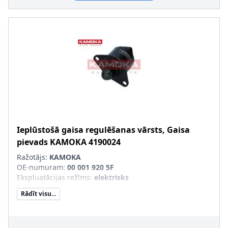
Ieplūstošā gaisa regulēšanas vārsts, Gaisa
pievads
KAMOKA
4190024
Ražotājs:
KAMOKA
OE-numuram
:
00 001 920 5F
Ekspluatācijas režīms
:
elektrisks
Spraudkontaktu skaits
:
4
Rādīt visu...