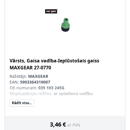
Vārsts, Gaisa vadība-Ieplūstošais gaiss
MAXGEAR
27-0770
Ražotājs:
MAXGEAR
EAN:
5903364319007
OE-numuram
:
035 103 245G
Ekspluatācijas režīms
:
ar spiediena vadību
Vārsta veids
:
Pretvārsts
Rādīt visu...
3,46 €
ar PVN