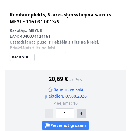
Remkomplekts, Stūres šķērsstiepņa šarnīrs
MEYLE
116 031 0013/S
Ražotājs:
MEYLE
EAN:
4040074124161
Uzstādīšanas puse
:
Priekšējais tilts pa kreisi,
Priekšējais tilts pa labi
nepieciešamais daudzums
:
2
Rādīt visu...
20,69 €
ar PVN
Saņemt veikalā
piektdien, 07.08.2026
Pieejams:
10
-
+
Pievienot grozam