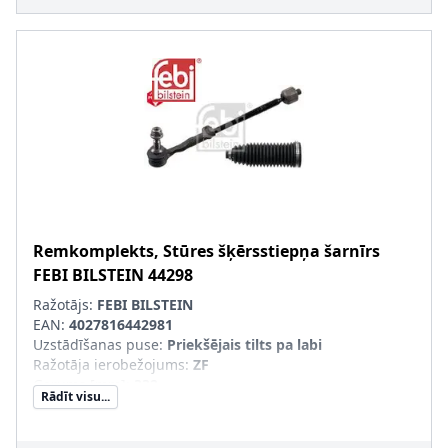
Remkomplekts, Stūres šķērsstiepņa šarnīrs
FEBI BILSTEIN
44298
Ražotājs:
FEBI BILSTEIN
EAN:
4027816442981
Uzstādīšanas puse
:
Priekšējais tilts pa labi
Ražotāja ierobežojums
:
ZF
Garums [mm]
:
332
Rādīt visu...
Masa [kg]
:
1,31
Kreisās-/Labās puses kustībai paredzēts automobilis
:
Kreisāspuses stūres vadībai