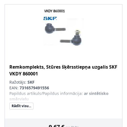
Remkomplekts, Stūres šķērsstiepņa uzgalis
SKF
VKDY 860001
Ražotājs:
SKF
EAN:
7316579491556
Papildus artikuls/Papildus informācija
:
ar sintētisko
smērvielu
Rādīt visu...
9,67 €