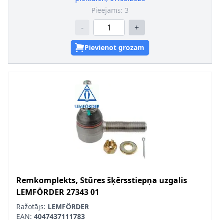
Pieejams:
3
-
+
Pievienot grozam
Remkomplekts, Stūres šķērsstiepņa uzgalis
LEMFÖRDER
27343 01
Ražotājs:
LEMFÖRDER
EAN:
4047437111783