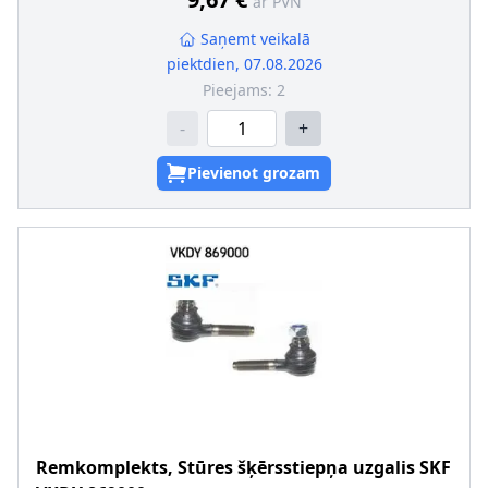
ar PVN
Saņemt veikalā
piektdien, 07.08.2026
Pieejams:
2
-
+
Pievienot grozam
Remkomplekts, Stūres šķērsstiepņa uzgalis
SKF