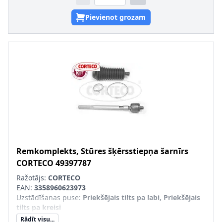
Pievienot grozam
Remkomplekts, Stūres šķērsstiepņa šarnīrs
CORTECO
49397787
Ražotājs:
CORTECO
EAN:
3358960623973
Uzstādīšanas puse
:
Priekšējais tilts pa labi, Priekšējais
tilts pa kreisi
Rādīt visu...