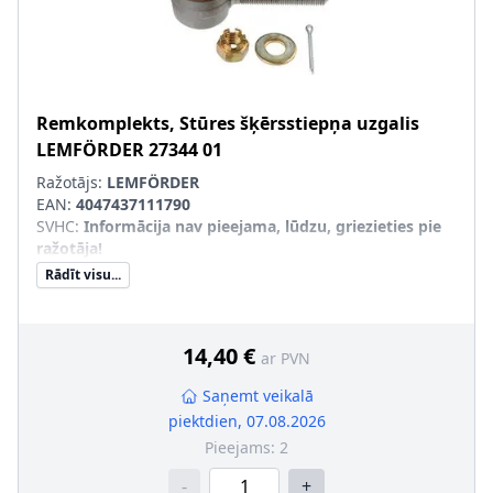
Remkomplekts, Stūres šķērsstiepņa uzgalis
LEMFÖRDER
27344 01
Ražotājs:
LEMFÖRDER
EAN:
4047437111790
SVHC
:
Informācija nav pieejama, lūdzu, griezieties pie
ražotāja!
Rādīt visu...
14,40 €
ar PVN
Saņemt veikalā
piektdien, 07.08.2026
Pieejams:
2
-
+