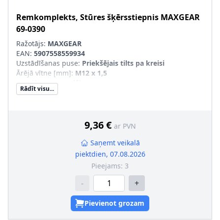
Remkomplekts, Stūres šķērsstiepnis
MAXGEAR
69-0390
Ražotājs:
MAXGEAR
EAN:
5907558559934
Uzstādīšanas puse
:
Priekšējais tilts pa kreisi
Ārējā vītne [mm]
:
M12 x 1,5
regulējams
:
regulējams
Rādīt visu...
Stūres vadība
:
ar stūres šķērsstiepņa uzgali
pāra artikulu numuri
:
69-0391
9,36 €
ar PVN
Saņemt veikalā
piektdien, 07.08.2026
Pieejams:
3
-
+
Pievienot grozam