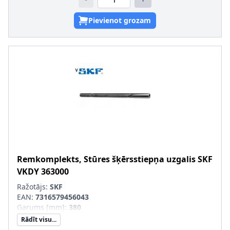
Pievienot grozam
Remkomplekts, Stūres šķērsstiepņa uzgalis
SKF
VKDY 363000
Ražotājs:
SKF
EAN:
7316579456043
Garums [mm]
:
380
Rādīt visu...