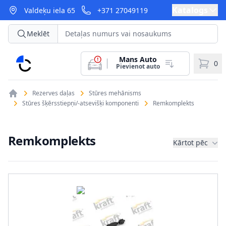
Katalogs
Valdeķu iela 65
+371 27049119
Meklēt
Mans Auto
CarParts
0
Pievienot auto
Rezerves daļas
Stūres mehānisms
Stūres šķērsstiepņi/-atsevišķi komponenti
Remkomplekts
Remkomplekts
Kārtot pēc