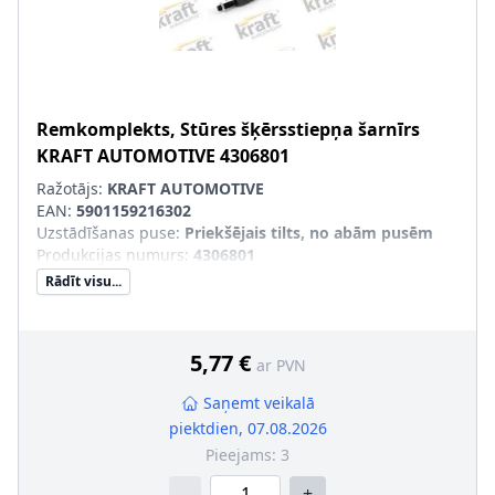
Remkomplekts, Stūres šķērsstiepņa šarnīrs
KRAFT AUTOMOTIVE
4306801
Ražotājs:
KRAFT AUTOMOTIVE
EAN:
5901159216302
Uzstādīšanas puse
:
Priekšējais tilts, no abām pusēm
Produkcijas numurs
:
4306801
Rādīt visu...
5,77 €
ar PVN
Saņemt veikalā
piektdien, 07.08.2026
Pieejams:
3
-
+