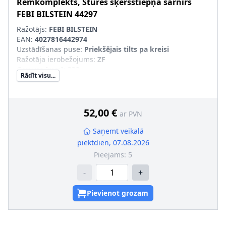
Remkomplekts, Stūres šķērsstiepņa šarnīrs
FEBI BILSTEIN
44297
Ražotājs:
FEBI BILSTEIN
EAN:
4027816442974
Uzstādīšanas puse
:
Priekšējais tilts pa kreisi
Ražotāja ierobežojums
:
ZF
Garums [mm]
:
332
Rādīt visu...
Masa [kg]
:
1,31
Kreisās-/Labās puses kustībai paredzēts automobilis
:
Kreisāspuses stūres vadībai
Papildu artikuls/Papildu info 2
:
ar skavām, ar stūres
52,00 €
ar PVN
mehānisma manšetēm
Ievērot servisa informāciju
:
Saņemt veikalā
pāra artikulu numuri
:
44298
piektdien, 07.08.2026
Ārējās vītnes izmērs
:
M16 x 1,5, M14 x 1,5
Pieejams:
5
-
+
Pievienot grozam