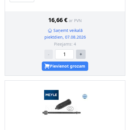
16,66 €
ar PVN
Saņemt veikalā
piektdien, 07.08.2026
Pieejams:
4
-
+
Pievienot grozam