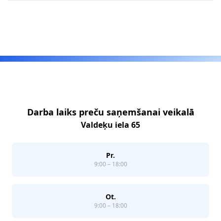
Footer
Darba laiks preču saņemšanai veikalā
Valdeķu iela 65
Pr.
9:00 – 18:00
Ot.
9:00 – 18:00