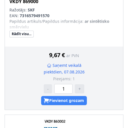
VKDY 869000
Ražotājs:
SKF
EAN:
7316579491570
Papildus artikuls/Papildus informācija
:
ar sintētisko
smērvielu
Rādīt visu...
9,67 €
ar PVN
Saņemt veikalā
piektdien, 07.08.2026
Pieejams:
1
-
+
Pievienot grozam