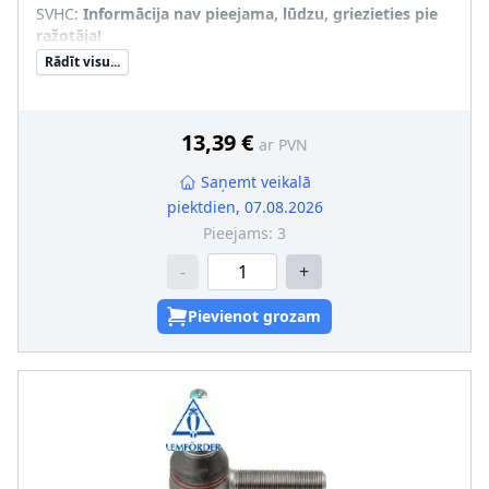
SVHC
:
Informācija nav pieejama, lūdzu, griezieties pie
ražotāja!
Rādīt visu...
13,39 €
ar PVN
Saņemt veikalā
piektdien, 07.08.2026
Pieejams:
3
-
+
Pievienot grozam