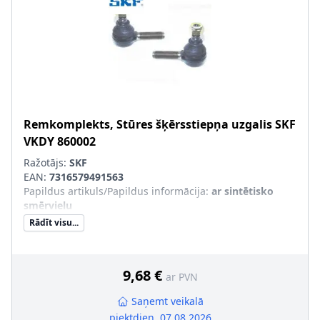
Remkomplekts, Stūres šķērsstiepņa uzgalis
SKF
VKDY 860002
Ražotājs:
SKF
EAN:
7316579491563
Papildus artikuls/Papildus informācija
:
ar sintētisko
smērvielu
Rādīt visu...
9,68 €
ar PVN
Saņemt veikalā
piektdien, 07.08.2026