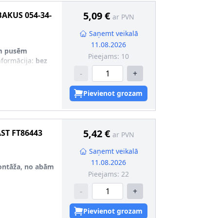
5,09 €
BAKUS
054-34-
ar PVN
Saņemt veikalā
11.08.2026
m pusēm
Pieejams:
10
nformācija
:
bez
-
+
s
Pievienot grozam
5,42 €
AST
FT86443
ar PVN
Saņemt veikalā
11.08.2026
ntāža, no abām
Pieejams:
22
-
+
Pievienot grozam