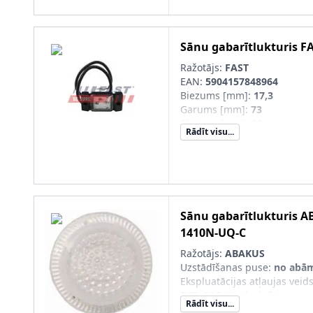
Sānu gabarītlukturis
F
Ražotājs:
FAST
EAN:
5904157848964
Biezums [mm]
:
17,3
Garums [mm]
:
73
Platums [mm]
:
33
Rādīt visu...
Krāsa
:
balts
Lampas tips
:
LED
Attālums starp stiprināšan
[mm]
:
58,5
Gaismas diožu skaits
:
3
Apgaismojuma krāsa
:
balts
Sānu gabarītlukturis
A
1410N-UQ-C
Ražotājs:
ABAKUS
Uzstādīšanas puse
:
no abā
Ekspluatācijas atļaujas veid
ECE, SAE apstiprināts
Rādīt visu...
Papildus artikuls/Papildus i