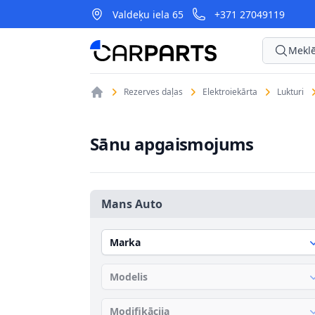
Valdeķu iela 65
+371 27049119
CarParts
Meklē
Rezerves daļas
Elektroiekārta
Lukturi
Sānu apgaismojums
Mans Auto
Marka
Modelis
Modifikācija