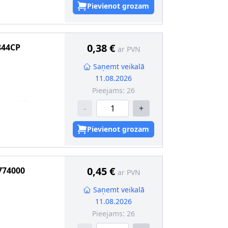
Pievienot grozam
0,38 €
844CP
ar PVN
Saņemt veikalā
11.08.2026
Pieejams:
26
ka spuldze
-
+
kcija
:
SV8.5
Pievienot grozam
0,45 €
774000
ar PVN
Saņemt veikalā
11.08.2026
Pieejams:
26