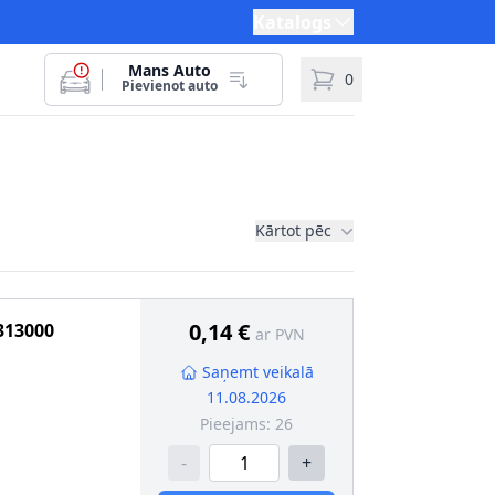
Katalogs
Mans Auto
0
Pievienot auto
Kārtot pēc
0,14 €
313000
ar PVN
Saņemt veikalā
11.08.2026
Pieejams:
26
-
+
kcija
:
BA9s