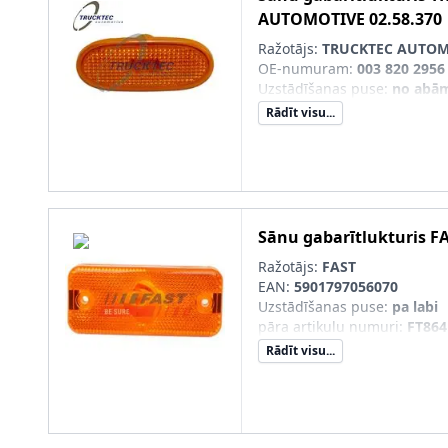
AUTOMOTIVE
02.58.370
Ražotājs:
TRUCKTEC AUTOM
OE-numuram
:
003 820 2956
Uzstādīšanas puse
:
no abā
Rādīt visu...
Sānu gabarītlukturis
F
Ražotājs:
FAST
EAN:
5901797056070
Uzstādīšanas puse
:
pa labi
pāra artikulu numuri
:
FT864
Rādīt visu...