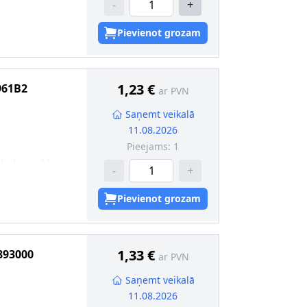
-
+
s iepakojums
kcija
:
W2.1x9.5d
Pievienot grozam
1,23 €
961B2
ar PVN
Saņemt veikalā
11.08.2026
Pieejams:
1
okola spuldze
-
+
s iepakojums
kcija
:
W2.1x9.5d
Pievienot grozam
1,33 €
893000
ar PVN
Saņemt veikalā
11.08.2026