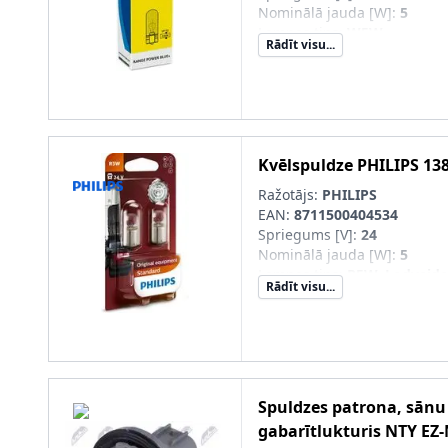
Nominālā jauda [W]
:
5
Lampas tips
:
W5W
Rādīt visu...
Kvēlspuldzes cokola konstru
Kvēlspuldze
PHILIPS
13
Ražotājs:
PHILIPS
EAN:
8711500404534
Spriegums [V]
:
24
Nominālā jauda [W]
:
5
Lampas tips
:
R5W, Lodveid
Rādīt visu...
Konteinera tips
:
Caurspīdīg
Kvēlspuldzes cokola konstru
Spuldzes patrona, sānu
gabarītlukturis
NTY
EZ-