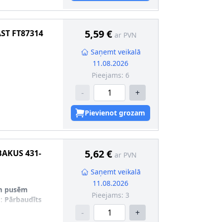
5,59 €
AST
FT87314
ar PVN
Saņemt veikalā
11.08.2026
Pieejams:
6
-
+
Pievienot grozam
as urbumiem
5,62 €
BAKUS
431-
ar PVN
Saņemt veikalā
11.08.2026
m pusēm
Pieejams:
3
s
:
Pārbaudīts
-
+
nformācija
:
bez