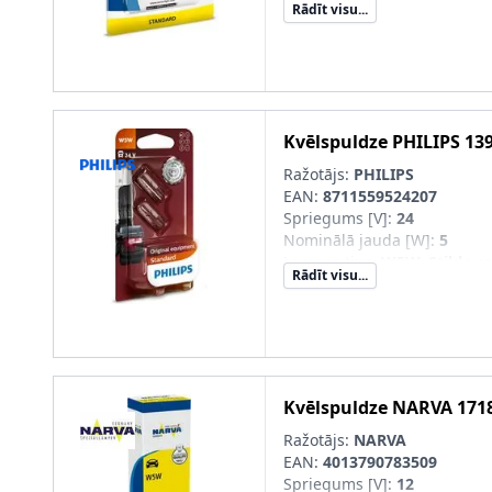
Rādīt visu...
Konteinera tips
:
Caurspīdīg
Kvēlspuldzes cokola konstru
Kvēlspuldze
PHILIPS
13
Ražotājs:
PHILIPS
EAN:
8711559524207
Spriegums [V]
:
24
Nominālā jauda [W]
:
5
Lampas tips
:
W5W, Stikla c
Rādīt visu...
Konteinera tips
:
Caurspīdīg
Kvēlspuldzes cokola konstru
Kvēlspuldze
NARVA
171
Ražotājs:
NARVA
EAN:
4013790783509
Spriegums [V]
:
12