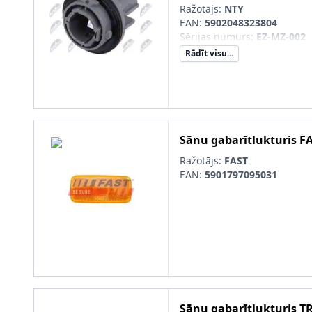
Ražotājs:
NTY
EAN:
5902048323804
Sērijas numurs
:
EZ-MZ-002
Rādīt visu...
Sānu gabarītlukturis
F
Ražotājs:
FAST
EAN:
5901797095031
Sānu gabarītlukturis
T