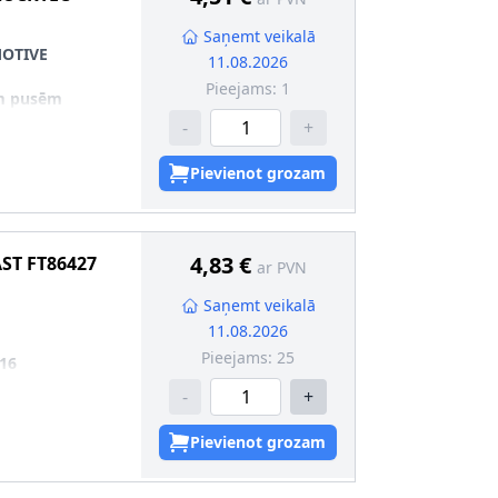
Saņemt veikalā
OTIVE
11.08.2026
Pieejams:
1
m pusēm
-
+
Pievienot grozam
4,83 €
AST
FT86427
ar PVN
Saņemt veikalā
11.08.2026
Pieejams:
25
16
-
+
Pievienot grozam