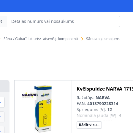
t
Sānu-/ Gabarītlukturis/- atsevišķi komponenti
Sānu apgaismojums
Kvēlspuldze
NARVA
171
Ražotājs:
NARVA
EAN:
4013790228314
Spriegums [V]
:
12
Nominālā jauda [W]
:
4
Lampas tips
:
T4W
Rādīt visu...
Kvēlspuldzes cokola konstru