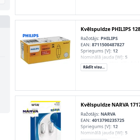
Kvēlspuldze
PHILIPS
12
Ražotājs:
PHILIPS
EAN:
8711500487827
Spriegums [V]
:
12
Nominālā jauda [W]
:
5
Lampas tips
:
C5W, Cilindris
Rādīt visu...
Kvēlspuldzes cokola konstru
Kvēlspuldze
NARVA
171
Ražotājs:
NARVA
EAN:
4013790235725
Spriegums [V]
:
12
Nominālā jauda [W]
:
5
Lampas tips
:
W5W