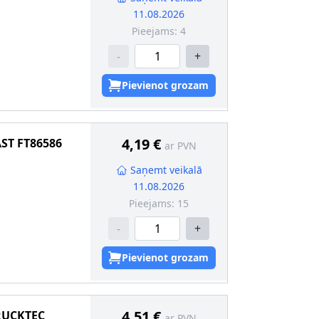
11.08.2026
Pieejams:
4
-
+
Pievienot grozam
4,19 €
AST
FT86586
ar PVN
Saņemt veikalā
11.08.2026
Pieejams:
15
-
+
Pievienot grozam
4,51 €
RUCKTEC
ar PVN