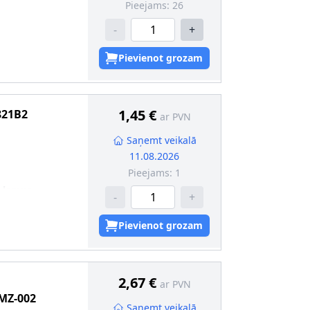
Pieejams:
26
-
+
kcija
:
W2.1x9.5d
Pievienot grozam
1,45 €
821B2
ar PVN
Saņemt veikalā
11.08.2026
Pieejams:
1
a lampa
-
+
s iepakojums
kcija
:
BA15s
Pievienot grozam
2,67 €
ar PVN
MZ-002
Saņemt veikalā