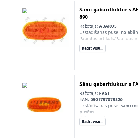
Sānu gabarītlukturis
A
890
Ražotājs:
ABAKUS
Uzstādīšanas puse
:
no abā
Papildus artikuls/Papildus i
spuldzes turētāja
Rādīt visu...
Luktura stikla krāsa
:
dzelten
Sānu gabarītlukturis
F
Ražotājs:
FAST
EAN:
5901797079826
Uzstādīšanas puse
:
sānu mo
pusēm
Krāsa
:
oranžs
Rādīt visu...
Lampas tips
:
W3W