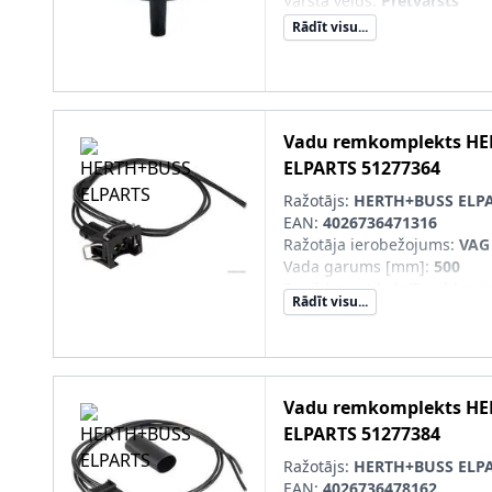
Vārsta veids
:
Pretvārsts
Rādīt visu...
Vadu remkomplekts
HE
ELPARTS
51277364
Ražotājs:
HERTH+BUSS ELP
EAN:
4026736471316
Ražotāja ierobežojums
:
VAG
Vada garums [mm]
:
500
Papildus artikuls/Papildus i
Rādīt visu...
kontaktligzdas korpusu, ar
Spraudkontaktu skaits
:
2
Papildu artikuls/Papildu info
SVHC
:
Nesatur SVHC vielas!
Spraudņa korpusa veids
:
Ko
Vadu remkomplekts
HE
korpuss
ELPARTS
51277384
Kontaktu pārklājums
:
apalv
Temperatūras diapazons no 
Ražotājs:
HERTH+BUSS ELP
Temperatūras diapazons līdz
EAN:
4026736478162