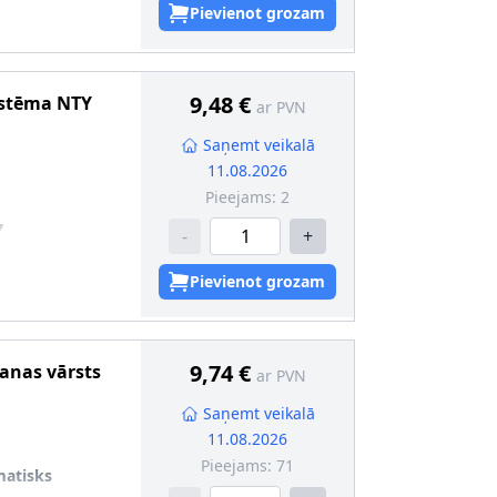
Pievienot grozam
9,48 €
istēma
NTY
ar PVN
Saņemt veikalā
11.08.2026
Pieejams:
2
7
-
+
Pievienot grozam
9,74 €
šanas vārsts
ar PVN
Saņemt veikalā
11.08.2026
Pieejams:
71
matisks