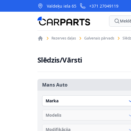
Valdeķu iela 65
+371 27049119
CarParts
Meklē
Rezerves daļas
Galvenais pārvads
Slēdz
Slēdzis/Vārsti
Mans Auto
Marka
Modelis
Modifikācija