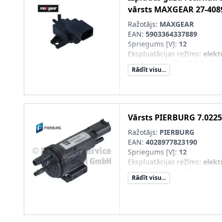
vārsts
MAXGEAR
27-408
Ražotājs:
MAXGEAR
EAN:
5903364337889
Spriegums [V]
:
12
Ekspluatācijas režīms
:
elekt
Vārsta veids
:
Pārslēdzējvārs
Rādīt visu...
Vārsts
PIERBURG
7.0225
Ražotājs:
PIERBURG
EAN:
4028977823190
Spriegums [V]
:
12
Ekspluatācijas režīms
:
elekt
Vārsta veids
:
Pārslēdzējvārs
Rādīt visu...