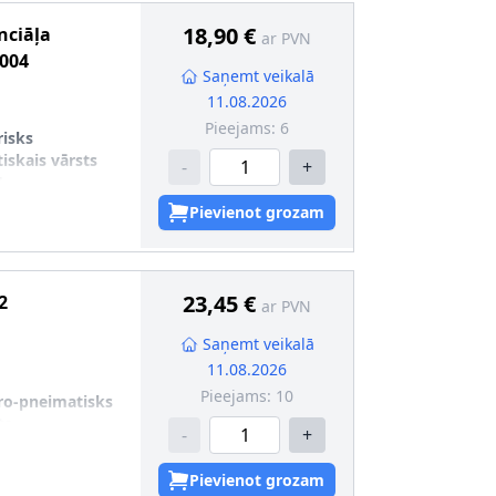
18,90 €
nciāļa
ar PVN
004
Saņemt veikalā
11.08.2026
Pieejams:
6
risks
iskais vārsts
-
+
4
Pievienot grozam
23,45 €
2
ar PVN
Saņemt veikalā
11.08.2026
Pieejams:
10
ro-pneimatisks
ts
-
+
Pievienot grozam