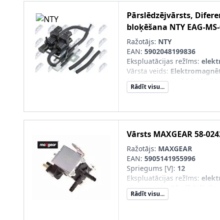
Pārslēdzējvārsts, Difere
bloķēšana
NTY
EAG-MS-
Ražotājs:
NTY
EAN:
5902048199836
Ekspluatācijas režīms
:
elekt
Vārsta veids
:
Elektromagnēt
Sērijas numurs
:
EAG-MS-00
Rādīt visu...
Vārsts
MAXGEAR
58-024
Ražotājs:
MAXGEAR
EAN:
5905141955996
Spriegums [V]
:
12
Ekspluatācijas režīms
:
elekt
Vārsta veids
:
Pārslēdzējvārs
Rādīt visu...