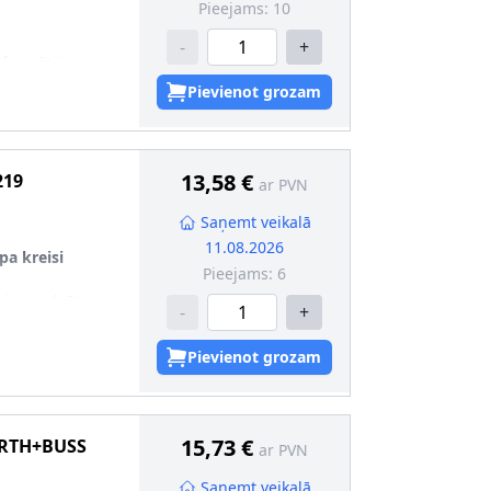
Pieejams:
10
1
likons
-
+
nformācija
:
ar
 blīvēm
Pievienot grozam
 2
:
ar vadu
13,58 €
219
ar PVN
ntaktligzdas
Saņemt veikalā
[°C]
:
-40
11.08.2026
pa kreisi
 [°C]
:
+125
Pieejams:
6
0,75
ai paredzēts
likons
-
+
tūres vadībai,
(stūre labajā
Pievienot grozam
īdzekļiem ar
klu pacēlājiem,
nolokāmu
15,73 €
RTH+BUSS
ar PVN
Saņemt veikalā