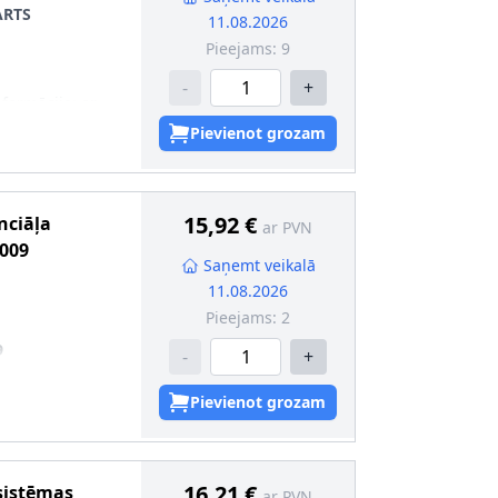
 2
:
ar rāmi
ARTS
11.08.2026
Pieejams:
9
 det.(īpaši
-
+
nformācija
:
ar
Pievienot grozam
 2
:
ar
15,92 €
nciāļa
ar PVN
009
raudkontakta
Saņemt veikalā
11.08.2026
[°C]
:
-25
Pieejams:
2
 [°C]
:
+140
0,75
9
-
+
likons
Pievienot grozam
16,21 €
 sistēmas
ar PVN