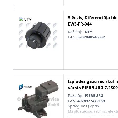
Slēdzis, Diferenciāļa b
EWS-FR-044
Ražotājs:
NTY
EAN:
5902048246332
Izplūdes gāzu recirkul.
vārsts
PIERBURG
7.2809
Ražotājs:
PIERBURG
EAN:
4028977472169
Spriegums [V]
:
12
Ekspluatācijas režīms
:
elekt
Vārsta veids
:
Pārslēdzējvārs