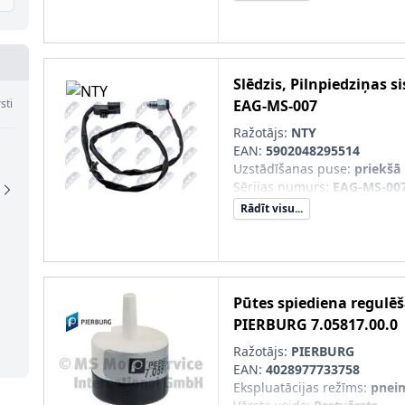
Slēdzis, Pilnpiedziņas s
sti
EAG-MS-007
Ražotājs:
NTY
EAN:
5902048295514
Uzstādīšanas puse
:
priekšā
Sērijas numurs
:
EAG-MS-00
Rādīt visu...
Pūtes spiediena regulē
PIERBURG
7.05817.00.0
Ražotājs:
PIERBURG
EAN:
4028977733758
Ekspluatācijas režīms
:
pnei