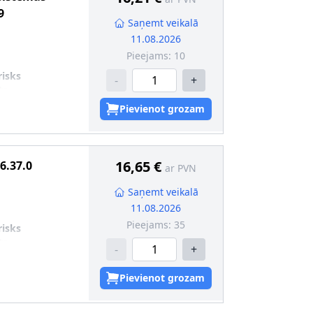
9
Saņemt veikalā
11.08.2026
Pieejams:
10
risks
-
+
ts
Pievienot grozam
16,65 €
6.37.0
ar PVN
Saņemt veikalā
11.08.2026
Pieejams:
35
risks
ts
-
+
Pievienot grozam