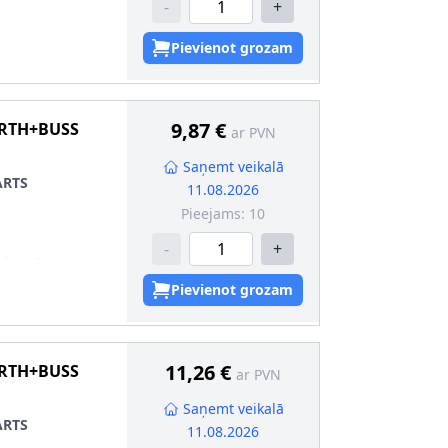
-
+
Pievienot grozam
9,87 €
RTH+BUSS
ar PVN
Saņemt veikalā
ARTS
11.08.2026
Pieejams:
10
-
+
nformācija
:
ar
 blīvēm
Pievienot grozam
 2
:
ar vadu
ntaktligzdas
11,26 €
RTH+BUSS
ar PVN
ots
Saņemt veikalā
[°C]
:
-25
ARTS
11.08.2026
 [°C]
:
+140