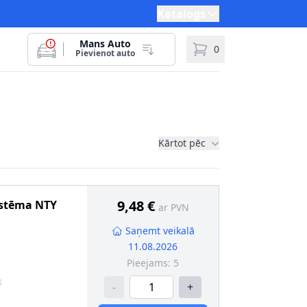
Katalogs
Mans Auto
0
Pievienot auto
Kārtot pēc
9,48 €
istēma
NTY
ar PVN
Saņemt veikalā
11.08.2026
Pieejams:
5
6
-
+