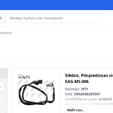
t
is/Vārsti
Slēdzis, Pilnpiedziņas s
EAG-MS-006
Ražotājs:
NTY
EAN:
5902048295507
Uzstādīšanas puse
:
priekšā
Sērijas numurs
:
EAG-MS-00
Rādīt visu...