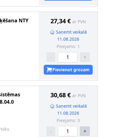
27,34 €
loķēšana
NTY
ar PVN
Saņemt veikalā
11.08.2026
Pieejams:
1
-
+
Pievienot grozam
30,68 €
 sistēmas
ar PVN
8.04.0
Saņemt veikalā
11.08.2026
Pieejams:
3
risks
-
+
ts