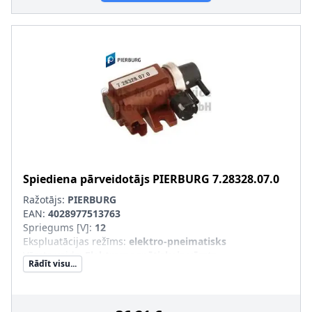
Spiediena pārveidotājs
PIERBURG
7.28328.07.0
Ražotājs:
PIERBURG
EAN:
4028977513763
Spriegums [V]
:
12
Ekspluatācijas režīms
:
elektro-pneimatisks
Vārsta veids
:
Elektromagnētiskais vārsts
Rādīt visu...