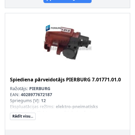
Spiediena pārveidotājs
PIERBURG
7.01771.01.0
Ražotājs:
PIERBURG
EAN:
4028977672187
Spriegums [V]
:
12
Ekspluatācijas režīms
:
elektro-pneimatisks
Vārsta veids
:
Elektromagnētiskais vārsts
Rādīt visu...