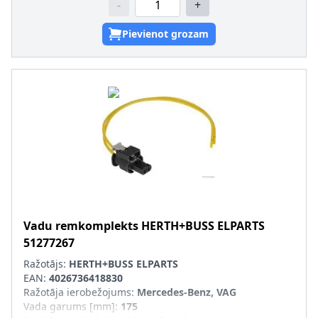
-
+
Pievienot grozam
Vadu remkomplekts
HERTH+BUSS ELPARTS
51277267
Ražotājs:
HERTH+BUSS ELPARTS
EAN:
4026736418830
Ražotāja ierobežojums
:
Mercedes-Benz, VAG
Vada garums [mm]
:
175