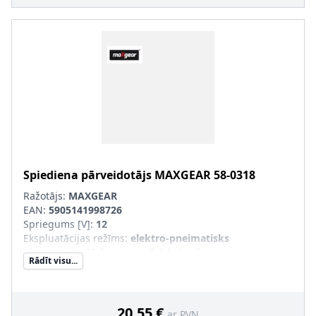
Spiediena pārveidotājs
MAXGEAR
58-0318
Ražotājs:
MAXGEAR
EAN:
5905141998726
Spriegums [V]
:
12
Ekspluatācijas režīms
:
elektro-pneimatisks
Vārsta veids
:
Elektromagnētiskais vārsts
Rādīt visu...
20,55 €
ar PVN