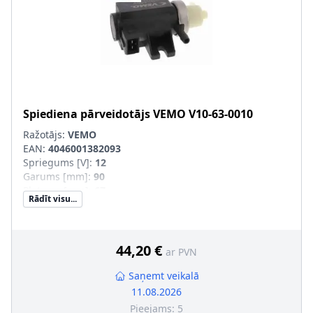
Spiediena pārveidotājs
VEMO
V10-63-0010
Ražotājs:
VEMO
EAN:
4046001382093
Spriegums [V]
:
12
Garums [mm]
:
90
Platums [mm]
:
67
Rādīt visu...
Augstums [mm]
:
37
Masa [kg]
:
0,227
Ekspluatācijas režīms
:
elektrisks, elektro-pneimatisks
Vārsta veids
:
Elektromagnētiskais vārsts
44,20 €
ar PVN
Regulators
:
ar spiediena regulatoru
Spraudkontaktu skaits
:
2
Saņemt veikalā
Apvalka krāsa
:
melns
11.08.2026
Pieejams:
5