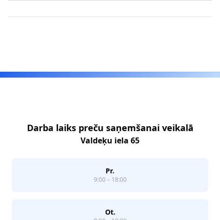
Footer
Darba laiks preču saņemšanai veikalā
Valdeķu iela 65
Pr.
9:00 – 18:00
Ot.