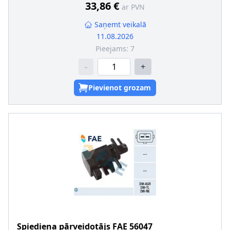
33,86 €
ar PVN
Saņemt veikalā
11.08.2026
Pieejams:
7
-
+
Pievienot grozam
Spiediena pārveidotājs
FAE
56047