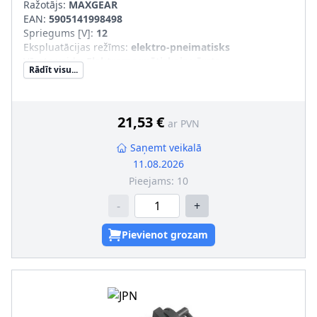
Ražotājs:
MAXGEAR
EAN:
5905141998498
Spriegums [V]
:
12
Ekspluatācijas režīms
:
elektro-pneimatisks
Vārsta veids
:
Elektromagnētiskais vārsts
Rādīt visu...
21,53 €
ar PVN
Saņemt veikalā
11.08.2026
Pieejams:
10
-
+
Pievienot grozam