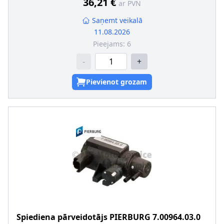
36,21 €
ar PVN
Saņemt veikalā
11.08.2026
Pieejams:
6
-
+
Pievienot grozam
Spiediena pārveidotājs
PIERBURG
7.00964.03.0