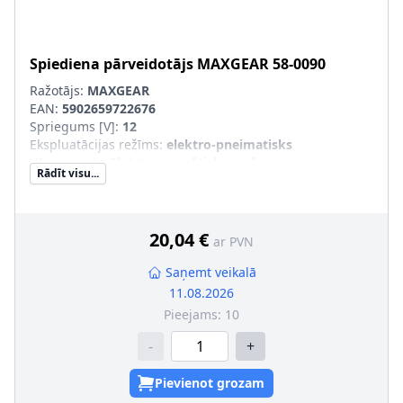
Spiediena pārveidotājs
MAXGEAR
58-0090
Ražotājs:
MAXGEAR
EAN:
5902659722676
Spriegums [V]
:
12
Ekspluatācijas režīms
:
elektro-pneimatisks
Vārsta veids
:
Elektromagnētiskais vārsts
Rādīt visu...
20,04 €
ar PVN
Saņemt veikalā
11.08.2026
Pieejams:
10
-
+
Pievienot grozam