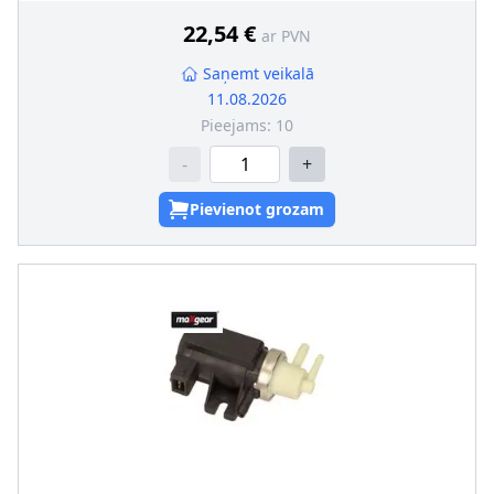
22,54 €
ar PVN
Saņemt veikalā
11.08.2026
Pieejams:
10
-
+
Pievienot grozam