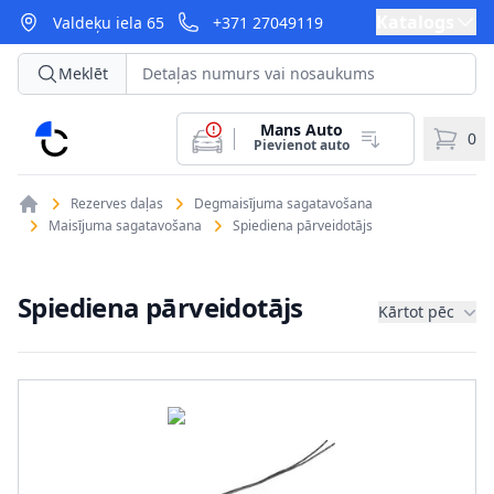
Katalogs
Valdeķu iela 65
+371 27049119
Meklēt
Mans Auto
CarParts
0
Pievienot auto
Rezerves daļas
Degmaisījuma sagatavošana
Maisījuma sagatavošana
Spiediena pārveidotājs
Spiediena pārveidotājs
Kārtot pēc