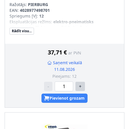
Ražotājs:
PIERBURG
EAN:
4028977498701
Spriegums [V]
:
12
Ekspluatācijas režīms
:
elektro-pneimatisks
Vārsta veids
:
Elektromagnētiskais vārsts
Rādīt visu...
37,71 €
ar PVN
Saņemt veikalā
11.08.2026
Pieejams:
12
-
+
Pievienot grozam