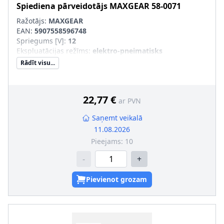
Spiediena pārveidotājs
MAXGEAR
58-0071
Ražotājs:
MAXGEAR
EAN:
5907558596748
Spriegums [V]
:
12
Ekspluatācijas režīms
:
elektro-pneimatisks
Rādīt visu...
22,77 €
ar PVN
Saņemt veikalā
11.08.2026
Pieejams:
10
-
+
Pievienot grozam