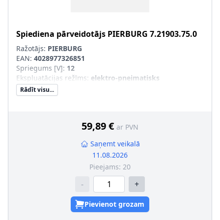
Spiediena pārveidotājs
PIERBURG
7.21903.75.0
Ražotājs:
PIERBURG
EAN:
4028977326851
Spriegums [V]
:
12
Ekspluatācijas režīms
:
elektro-pneimatisks
Rādīt visu...
59,89 €
ar PVN
Saņemt veikalā
11.08.2026
Pieejams:
20
-
+
Pievienot grozam