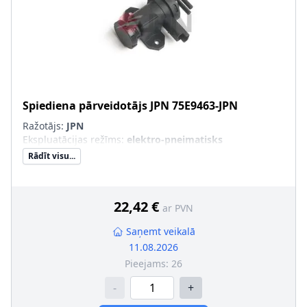
Spiediena pārveidotājs
JPN
75E9463-JPN
Ražotājs:
JPN
Ekspluatācijas režīms
:
elektro-pneimatisks
Rādīt visu...
22,42 €
ar PVN
Saņemt veikalā
11.08.2026
Pieejams:
26
-
+