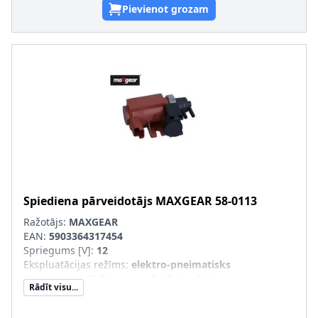
Pievienot grozam
Spiediena pārveidotājs
MAXGEAR
58-0113
Ražotājs:
MAXGEAR
EAN:
5903364317454
Spriegums [V]
:
12
Ekspluatācijas režīms
:
elektro-pneimatisks
Vārsta veids
:
Elektromagnētiskais vārsts
Rādīt visu...