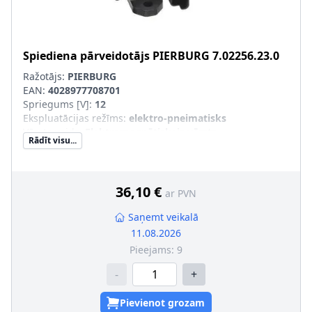
Spiediena pārveidotājs
PIERBURG
7.02256.23.0
Ražotājs:
PIERBURG
EAN:
4028977708701
Spriegums [V]
:
12
Ekspluatācijas režīms
:
elektro-pneimatisks
Vārsta veids
:
Elektromagnētiskais vārsts
Rādīt visu...
36,10 €
ar PVN
Saņemt veikalā
11.08.2026
Pieejams:
9
-
+
Pievienot grozam