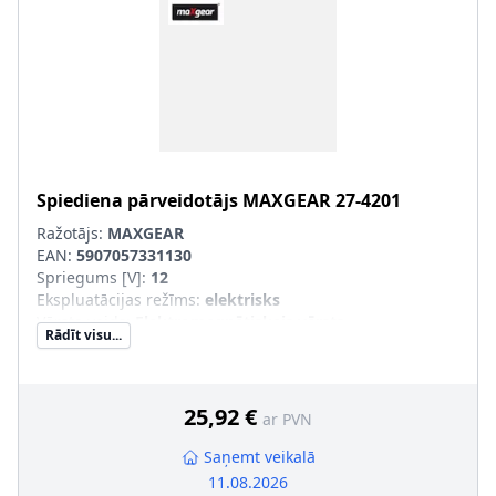
Spiediena pārveidotājs
MAXGEAR
27-4201
Ražotājs:
MAXGEAR
EAN:
5907057331130
Spriegums [V]
:
12
Ekspluatācijas režīms
:
elektrisks
Vārsta veids
:
Elektromagnētiskais vārsts
Rādīt visu...
25,92 €
ar PVN
Saņemt veikalā
11.08.2026