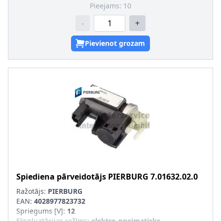
Pieejams:
10
-
+
Pievienot grozam
Spiediena pārveidotājs
PIERBURG
7.01632.02.0
Ražotājs:
PIERBURG
EAN:
4028977823732
Spriegums [V]
:
12
Ekspluatācijas režīms
:
elektro-pneimatisks