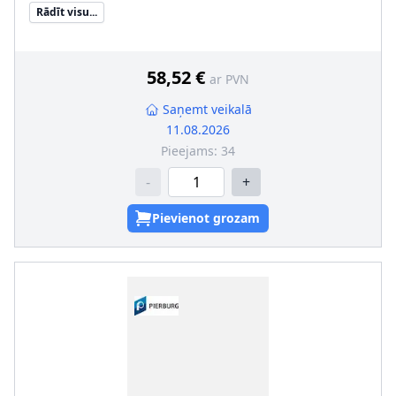
Vārsta veids
:
Elektromagnētiskais vārsts
Rādīt visu...
58,52 €
ar PVN
Saņemt veikalā
11.08.2026
Pieejams:
34
-
+
Pievienot grozam