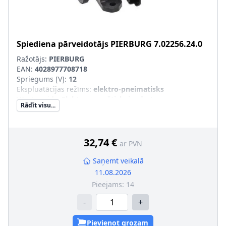
Spiediena pārveidotājs
PIERBURG
7.02256.24.0
Ražotājs:
PIERBURG
EAN:
4028977708718
Spriegums [V]
:
12
Ekspluatācijas režīms
:
elektro-pneimatisks
Vārsta veids
:
Elektromagnētiskais vārsts
Rādīt visu...
32,74 €
ar PVN
Saņemt veikalā
11.08.2026
Pieejams:
14
-
+
Pievienot grozam