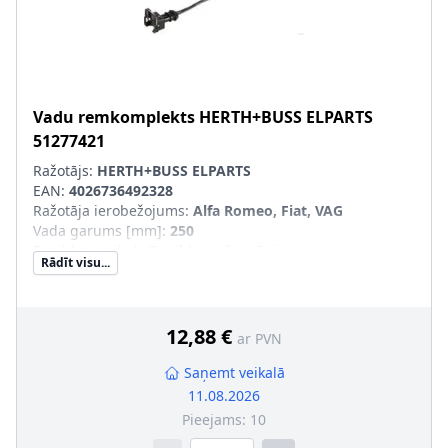
Vadu remkomplekts
HERTH+BUSS ELPARTS
51277421
Ražotājs:
HERTH+BUSS ELPARTS
EAN:
4026736492328
Ražotāja ierobežojums
:
Alfa Romeo, Fiat, VAG
Vada garums [mm]
:
250
Papildus artikuls/Papildus informācija
:
ar
Rādīt visu...
kontaktligzdas korpusu, ar blīvēm
Spraudkontaktu skaits
:
2
Papildu artikuls/Papildu info 2
:
ar vadu
SVHC
:
Nesatur SVHC vielas!
12,88 €
ar PVN
Spraudņa korpusa veids
:
Kontaktligzdas korpuss
Temperatūras diapazons no [°C]
:
-25
Saņemt veikalā
Temperatūras diapazons līdz [°C]
:
+140
11.08.2026
Vada šķērsgriezums [mm²]
:
1
Pieejams:
10
Vadu izolācijas materiāls
:
Silikons