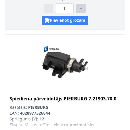
-
+
Pievienot grozam
Spiediena pārveidotājs
PIERBURG
7.21903.70.0
Ražotājs:
PIERBURG
EAN:
4028977326844
Spriegums [V]
:
12
Ekspluatācijas režīms
:
elektro-pneimatisks