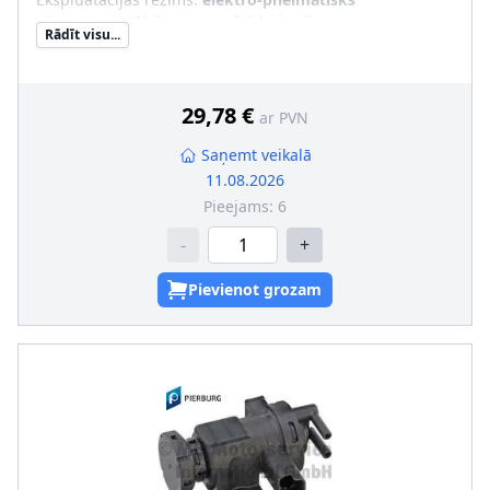
Vārsta veids
:
Elektromagnētiskais vārsts
Rādīt visu...
29,78 €
ar PVN
Saņemt veikalā
11.08.2026
Pieejams:
6
-
+
Pievienot grozam