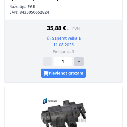
Ražotājs:
FAE
EAN:
8435050652824
35,88 €
ar PVN
Saņemt veikalā
11.08.2026
Pieejams:
3
-
+
Pievienot grozam