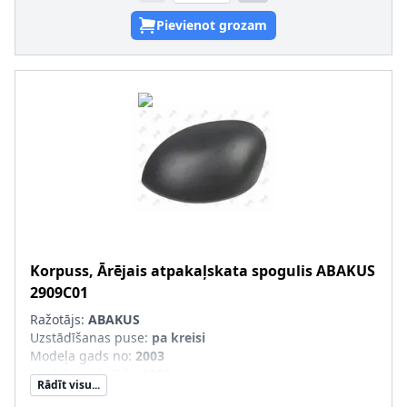
Pievienot grozam
Korpuss, Ārējais atpakaļskata spogulis
ABAKUS
2909C01
Ražotājs:
ABAKUS
Uzstādīšanas puse
:
pa kreisi
Modeļa gads no
:
2003
Modeļa gads līdz
:
2009
Rādīt visu...
Montāža/demontāža jāveic kvalificētam personālam!
: