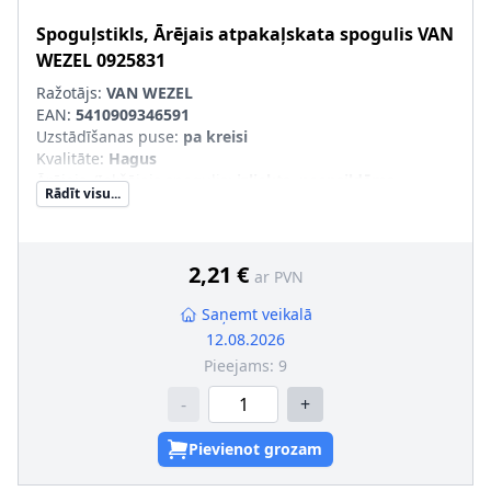
Spoguļstikls, Ārējais atpakaļskata spogulis
VAN
WEZEL
0925831
Ražotājs:
VAN WEZEL
EAN:
5410909346591
Uzstādīšanas puse
:
pa kreisi
Kvalitāte
:
Hagus
Ārējais-/Iekšējais spogulis
:
izliekts, neapsildāms
Rādīt visu...
SVHC
:
Nesatur SVHC vielas!
pāra artikulu numuri
:
0925832
2,21 €
ar PVN
Saņemt veikalā
12.08.2026
Pieejams:
9
-
+
Pievienot grozam