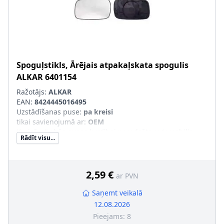
Spoguļstikls, Ārējais atpakaļskata spogulis
ALKAR
6401154
Ražotājs:
ALKAR
EAN:
8424445016495
Uzstādīšanas puse
:
pa kreisi
tikai savienojumā ar
:
OEM
Kreisās-/Labās puses kustībai paredzēts automobilis
:
Rādīt visu...
Kreisāspuses stūres vadībai
Ārējais-/Iekšējais spogulis
:
plakans
2,59 €
ar PVN
Saņemt veikalā
12.08.2026
Pieejams:
8