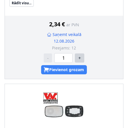
Rādīt visu...
2,34 €
ar PVN
Saņemt veikalā
12.08.2026
Pieejams:
12
-
+
Pievienot grozam