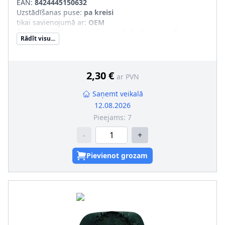
EAN:
8424445150632
Uzstādīšanas puse
:
pa kreisi
tikai savienojumā ar
:
OEM
Ārējais-/Iekšējais spogulis
:
ar platleņķa spoguli
Rādīt visu...
2,30 €
ar PVN
Saņemt veikalā
12.08.2026
Pieejams:
7
-
+
Pievienot grozam