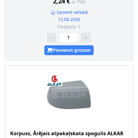
2,24 €
ar PVN
Saņemt veikalā
12.08.2026
Pieejams:
1
-
+
Pievienot grozam
Korpuss, Ārējais atpakaļskata spogulis
ALKAR