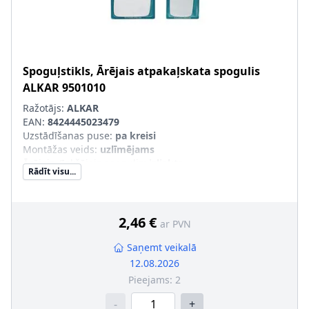
Spoguļstikls, Ārējais atpakaļskata spogulis
ALKAR
9501010
Ražotājs:
ALKAR
EAN:
8424445023479
Uzstādīšanas puse
:
pa kreisi
Montāžas veids
:
uzlīmējams
Ārējais-/Iekšējais spogulis
:
izliekts
Rādīt visu...
2,46 €
ar PVN
Saņemt veikalā
12.08.2026
Pieejams:
2
-
+