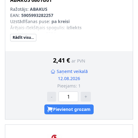
ABAKUS
0801G01
Ražotājs:
ABAKUS
EAN:
5905993282257
Uzstādīšanas puse
:
pa kreisi
Ārējais-/Iekšējais spogulis
:
izliekts
Modeļa gads no
:
2004
Rādīt visu...
Montāža/demontāža jāveic kvalificētam personālam!
:
2,41 €
ar PVN
Saņemt veikalā
12.08.2026
Pieejams:
1
-
+
Pievienot grozam