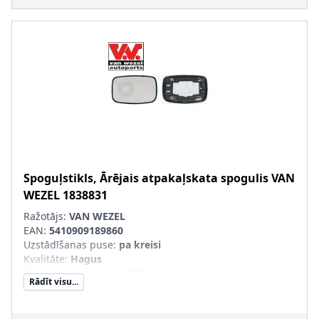
Spoguļstikls, Ārējais atpakaļskata spogulis
VAN
WEZEL
1838831
Ražotājs:
VAN WEZEL
EAN:
5410909189860
Uzstādīšanas puse
:
pa kreisi
Kvalitāte
:
Hagus
tikai savienojumā ar
:
OEM
Rādīt visu...
Ārējais-/Iekšējais spogulis
:
izliekts, neapsildāms
SVHC
:
Nesatur SVHC vielas!
pāra artikulu numuri
:
1838832