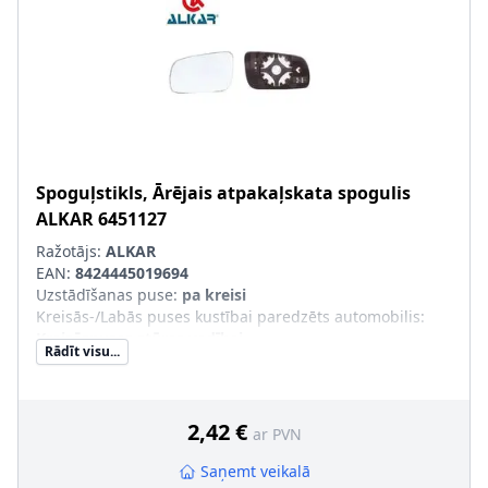
Spoguļstikls, Ārējais atpakaļskata spogulis
ALKAR
6451127
Ražotājs:
ALKAR
EAN:
8424445019694
Uzstādīšanas puse
:
pa kreisi
Kreisās-/Labās puses kustībai paredzēts automobilis
:
Kreisāspuses stūres vadībai
Rādīt visu...
Ārējais-/Iekšējais spogulis
:
asfērisks
lielā konstrukcija
:
2,42 €
ar PVN
Saņemt veikalā