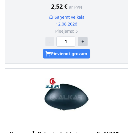
2,52 €
ar PVN
Saņemt veikalā
12.08.2026
Pieejams:
5
-
+
Pievienot grozam