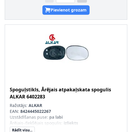
Pievienot grozam
Spoguļstikls, Ārējais atpakaļskata spogulis
ALKAR
6402283
Ražotājs:
ALKAR
EAN:
8424445022267
Uzstādīšanas puse
:
pa labi
Ārējais-/Iekšējais spogulis
:
izliekts
Rādīt visu...