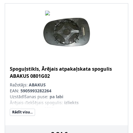
Spoguļstikls, Ārējais atpakaļskata spogulis
ABAKUS
0801G02
Ražotājs:
ABAKUS
EAN:
5905993282264
Uzstādīšanas puse
:
pa labi
Ārējais-/Iekšējais spogulis
:
izliekts
Modeļa gads no
:
2003
Rādīt visu...
Montāža/demontāža jāveic kvalificētam personālam!
: