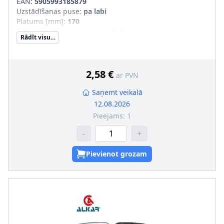
EAN:
5905993185879
Uzstādīšanas puse
:
pa labi
Platums [mm]
:
170
Ārējais-/Iekšējais spogulis
:
izliekts
Rādīt visu...
Modeļa gads no
:
1997
Modeļa gads līdz
:
2003
Montāža/demontāža jāveic kvalificētam personālam!
:
2,58 €
ar PVN
Saņemt veikalā
12.08.2026
Pieejams:
1
-
+
Pievienot grozam