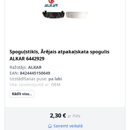
Spoguļstikls, Ārējais atpakaļskata spogulis
ALKAR
6442929
Ražotājs:
ALKAR
EAN:
8424445150649
Uzstādīšanas puse
:
pa labi
tikai savienojumā ar
:
OEM
Ārējais-/Iekšējais spogulis
:
ar platleņķa spoguli
Rādīt visu...
2,30 €
ar PVN
Saņemt veikalā