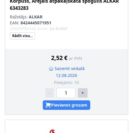
Korpuss, Ārējais atpakaļskata spogulis
ALKAR
6343283
Ražotājs:
ALKAR
EAN:
8424445071951
Uzstādīšanas puse
:
pa kreisi
Rādīt visu...
2,52 €
ar PVN
Saņemt veikalā
12.08.2026
Pieejams:
10
-
+
Pievienot grozam