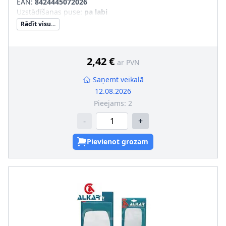
EAN:
8424445072026
Uzstādīšanas puse
:
pa labi
Rādīt visu...
2,42 €
ar PVN
Saņemt veikalā
12.08.2026
Pieejams:
2
-
+
Pievienot grozam