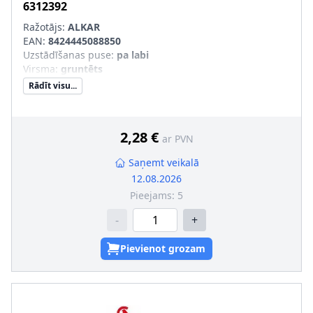
6312392
Ražotājs:
ALKAR
EAN:
8424445088850
Uzstādīšanas puse
:
pa labi
Virsma
:
gruntēts
Rādīt visu...
2,28 €
ar PVN
Saņemt veikalā
12.08.2026
Pieejams:
5
-
+
Pievienot grozam