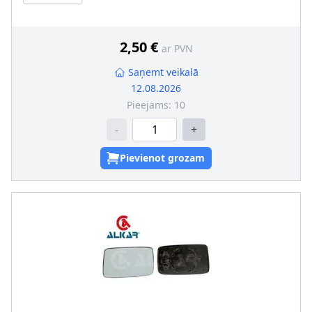
2,50 €
ar PVN
Saņemt veikalā
12.08.2026
Pieejams:
10
-
+
Pievienot grozam