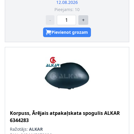
12.08.2026
Pieejams:
10
-
+
Pievienot grozam
Korpuss, Ārējais atpakaļskata spogulis
ALKAR
6344283
Ražotājs:
ALKAR