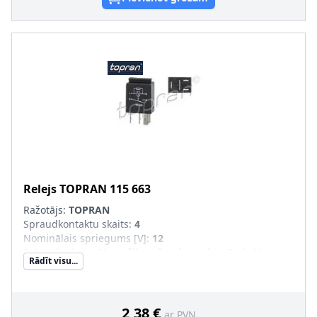
Relejs
TOPRAN
115 663
Ražotājs:
TOPRAN
Spraudkontaktu skaits
:
4
Nominālais spriegums [V]
:
12
Releja funkcija
:
Normāli atvērts kontakts, Izeja X-
Rādīt visu...
kontakts
2,38 €
ar PVN