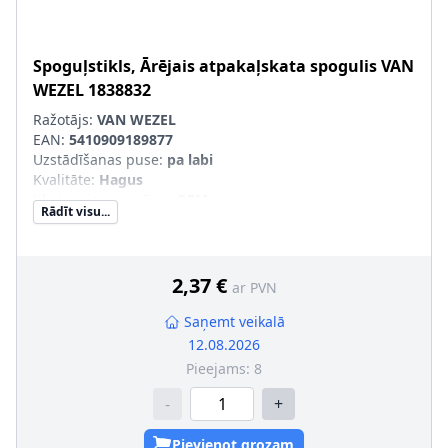
Spoguļstikls, Ārējais atpakaļskata spogulis
VAN
WEZEL
1838832
Ražotājs:
VAN WEZEL
EAN:
5410909189877
Uzstādīšanas puse
:
pa labi
Kvalitāte
:
Hagus
tikai savienojumā ar
:
OEM
Rādīt visu...
Ārējais-/Iekšējais spogulis
:
izliekts, neapsildāms
SVHC
:
Nesatur SVHC vielas!
pāra artikulu numuri
:
1838831
2,37 €
ar PVN
Saņemt veikalā
12.08.2026
Pieejams:
8
-
+
Pievienot grozam