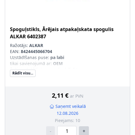
Spoguļstikls, Ārējais atpakaļskata spogulis
ALKAR
6402387
Ražotājs:
ALKAR
EAN:
8424445066704
Uzstādīšanas puse
:
pa labi
tikai savienojumā ar
:
OEM
Ārējais-/Iekšējais spogulis
:
izliekts
Rādīt visu...
2,11 €
ar PVN
Saņemt veikalā
12.08.2026
Pieejams:
10
-
+