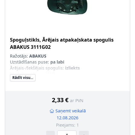
Spoguļstikls, Ārējais atpakaļskata spogulis
ABAKUS
3111G02
Ražotājs:
ABAKUS
Uzstādīšanas puse
:
pa labi
Ārējais-/Iekšējais spogulis
:
izliekts
Modeļa gads no
:
1995
Rādīt visu...
Modeļa gads līdz
:
2005
Montāža/demontāža jāveic kvalificētam personālam!
:
2,33 €
ar PVN
Saņemt veikalā
12.08.2026
Pieejams:
1