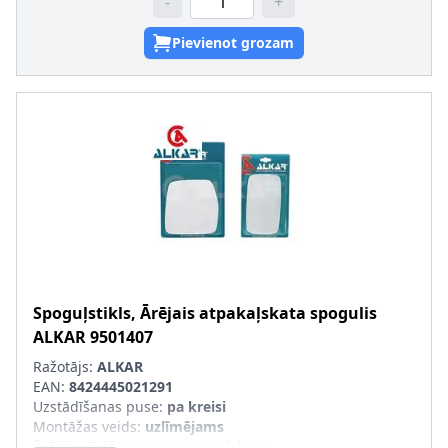
-
+
Pievienot grozam
Spoguļstikls, Ārējais atpakaļskata spogulis
ALKAR
9501407
Ražotājs:
ALKAR
EAN:
8424445021291
Uzstādīšanas puse
:
pa kreisi
Montāžas veids
:
uzlīmējams
Ārējais-/Iekšējais spogulis
:
plakans