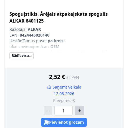
Spoguļstikls, Ārējais atpakaļskata spogulis
ALKAR
6401125
Ražotājs:
ALKAR
EAN:
8424445020140
Uzstādīšanas puse
:
pa kreisi
tikai savienojumā ar
:
OEM
Kreisās-/Labās puses kustībai paredzēts automobilis
:
Rādīt visu...
Kreisāspuses stūres vadībai
Ārējais-/Iekšējais spogulis
:
plakans
2,52 €
ar PVN
Saņemt veikalā
12.08.2026
Pieejams:
8
-
+
Pievienot grozam