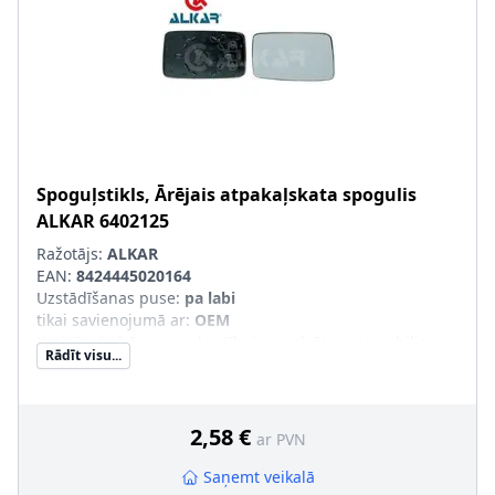
Spoguļstikls, Ārējais atpakaļskata spogulis
ALKAR
6402125
Ražotājs:
ALKAR
EAN:
8424445020164
Uzstādīšanas puse
:
pa labi
tikai savienojumā ar
:
OEM
Kreisās-/Labās puses kustībai paredzēts automobilis
:
Rādīt visu...
Kreisāspuses stūres vadībai
Ārējais-/Iekšējais spogulis
:
izliekts
2,58 €
ar PVN
Saņemt veikalā