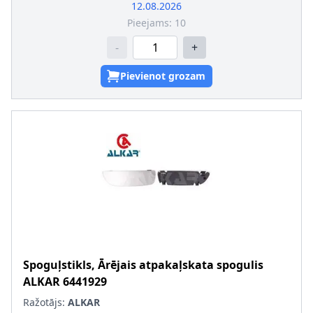
12.08.2026
Pieejams:
10
-
+
Pievienot grozam
Spoguļstikls, Ārējais atpakaļskata spogulis
ALKAR
6441929
Ražotājs:
ALKAR