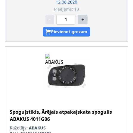
12.08.2026
Pieejams:
10
-
+
Pievienot grozam
Spoguļstikls, Ārējais atpakaļskata spogulis
ABAKUS
4011G06
Ražotājs:
ABAKUS