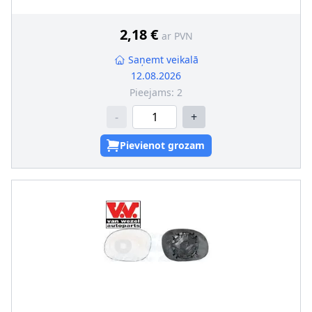
2,18 €
ar PVN
Saņemt veikalā
12.08.2026
Pieejams:
2
-
+
Pievienot grozam