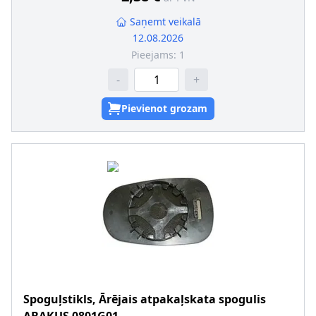
Saņemt veikalā
12.08.2026
Pieejams:
1
-
+
Pievienot grozam
Spoguļstikls, Ārējais atpakaļskata spogulis