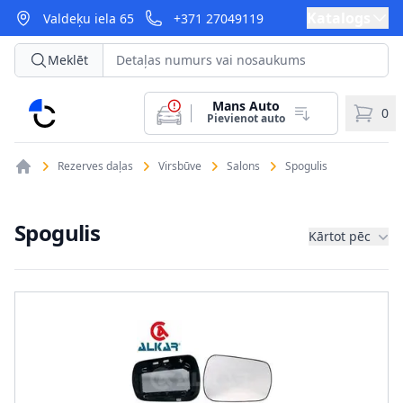
Katalogs
Valdeķu iela 65
+371 27049119
Meklēt
Mans Auto
CarParts
0
Pievienot auto
Rezerves daļas
Virsbūve
Salons
Spogulis
Spogulis
Kārtot pēc