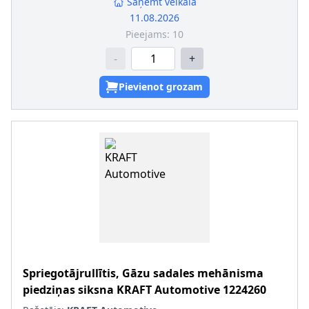
Saņemt veikalā
11.08.2026
Pieejams:
10
-
+
Pievienot grozam
Spriegotājrullītis, Gāzu sadales mehānisma
piedziņas siksna
KRAFT Automotive
1224260