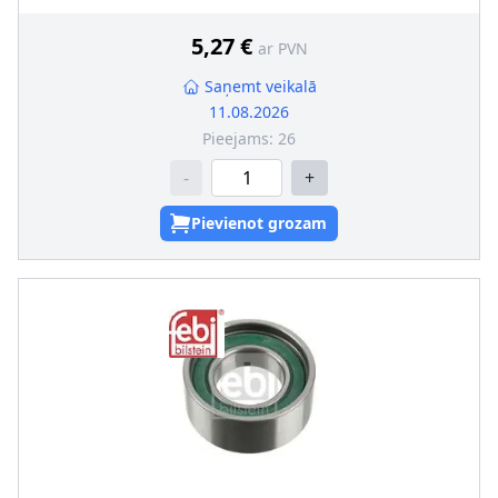
5,27 €
ar PVN
Saņemt veikalā
11.08.2026
Pieejams:
26
-
+
Pievienot grozam