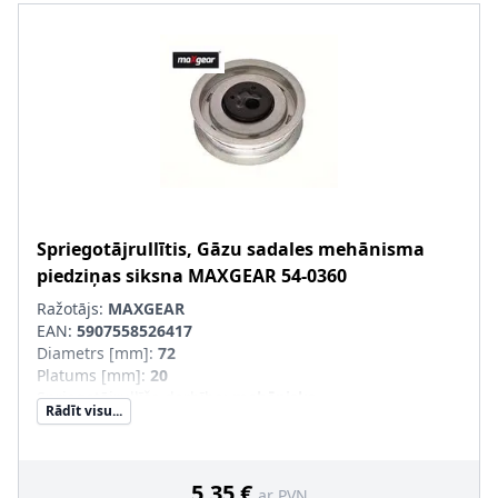
Spriegotājrullītis, Gāzu sadales mehānisma
piedziņas siksna
MAXGEAR
54-0360
Ražotājs:
MAXGEAR
EAN:
5907558526417
Diametrs [mm]
:
72
Platums [mm]
:
20
Spriegotājrullīša darbība
:
mehānisks
Rādīt visu...
5,35 €
ar PVN