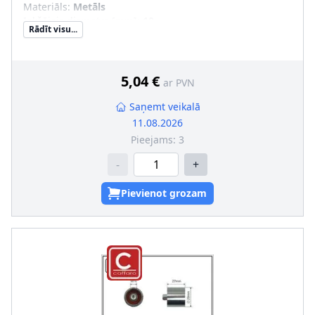
Materiāls
:
Metāls
Iekšējais diametrs [mm]
:
10
Rādīt visu...
Ārējais diametrs [mm]
:
29
5,04 €
ar PVN
Saņemt veikalā
11.08.2026
Pieejams:
3
-
+
Pievienot grozam