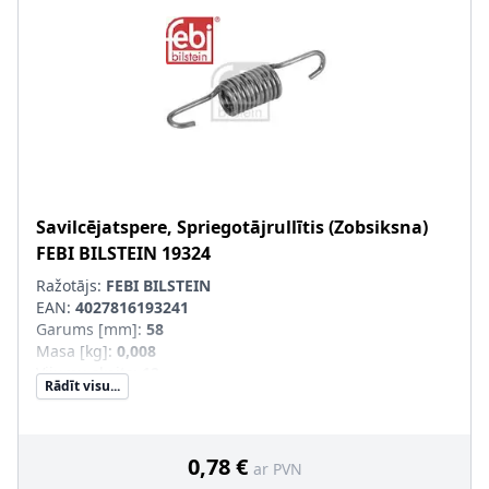
Savilcējatspere, Spriegotājrullītis (Zobsiksna)
FEBI BILSTEIN
19324
Ražotājs:
FEBI BILSTEIN
EAN:
4027816193241
Garums [mm]
:
58
Masa [kg]
:
0,008
Vijumu skaits
:
12
Rādīt visu...
Stieples diametrs [mm]
:
1,7
0,78 €
ar PVN