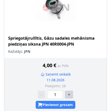
Spriegotājrullītis, Gāzu sadales mehānisma
piedziņas siksna
JPN
40R0004-JPN
Ražotājs:
JPN
4,00 €
ar PVN
Saņemt veikalā
11.08.2026
Pieejams:
26
-
+
Pievienot grozam