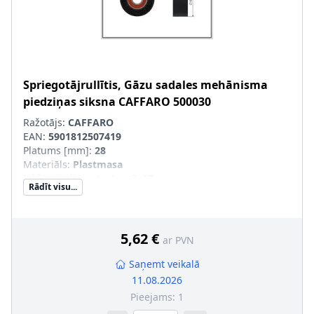
Spriegotājrullītis, Gāzu sadales mehānisma
piedziņas siksna
CAFFARO
500030
Ražotājs:
CAFFARO
EAN:
5901812507419
Platums [mm]
:
28
Materiāls
:
Plastmasa
Iekšējais diametrs [mm]
:
17
Rādīt visu...
Ārējais diametrs [mm]
:
65
5,62 €
ar PVN
Saņemt veikalā
11.08.2026
Pieejams:
1