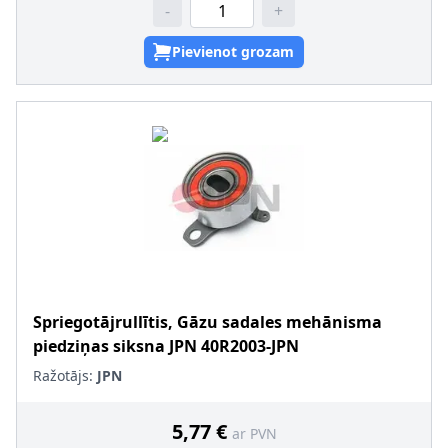
-
+
Pievienot grozam
Spriegotājrullītis, Gāzu sadales mehānisma
piedziņas siksna
JPN
40R2003-JPN
Ražotājs:
JPN
5,77 €
ar PVN