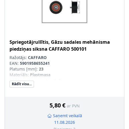
Spriegotājrullītis, Gāzu sadales mehānisma
piedziņas siksna
CAFFARO
500101
Ražotājs:
CAFFARO
EAN:
5901958655241
Platums [mm]
:
23
Materiāls
:
Plastmasa
Iekšējais diametrs [mm]
:
8
Rādīt visu...
Ārējais diametrs [mm]
:
53
5,80 €
ar PVN
Saņemt veikalā
11.08.2026