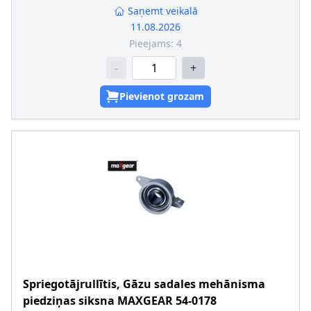
Saņemt veikalā
11.08.2026
Pieejams:
4
-
+
Pievienot grozam
Spriegotājrullītis, Gāzu sadales mehānisma
piedziņas siksna
MAXGEAR
54-0178