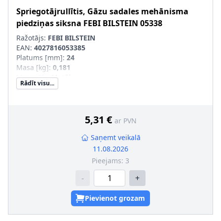
Spriegotājrullītis, Gāzu sadales mehānisma
piedziņas siksna
FEBI BILSTEIN
05338
Ražotājs:
FEBI BILSTEIN
EAN:
4027816053385
Platums [mm]
:
24
Masa [kg]
:
0,181
Materiāls
:
Metāls
Rādīt visu...
Iekšējais diametrs [mm]
:
30
Ārējais diametrs [mm]
:
57
5,31 €
ar PVN
Saņemt veikalā
11.08.2026
Pieejams:
3
-
+
Pievienot grozam