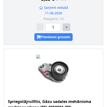
Saņemt veikalā
11.08.2026
Pieejams:
10
-
+
Pievienot grozam
Spriegotājrullītis, Gāzu sadales mehānisma