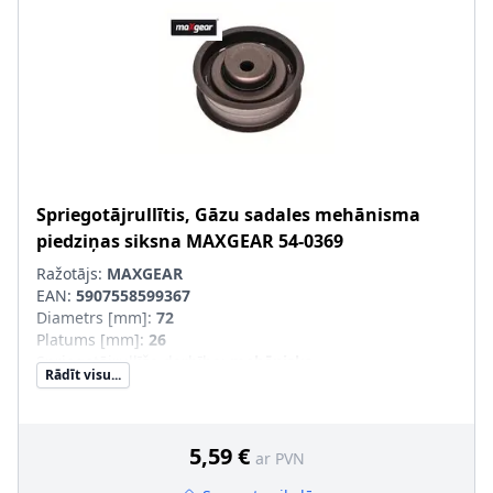
Spriegotājrullītis, Gāzu sadales mehānisma
piedziņas siksna
MAXGEAR
54-0369
Ražotājs:
MAXGEAR
EAN:
5907558599367
Diametrs [mm]
:
72
Platums [mm]
:
26
Spriegotājrullīša darbība
:
mehānisks
Rādīt visu...
5,59 €
ar PVN