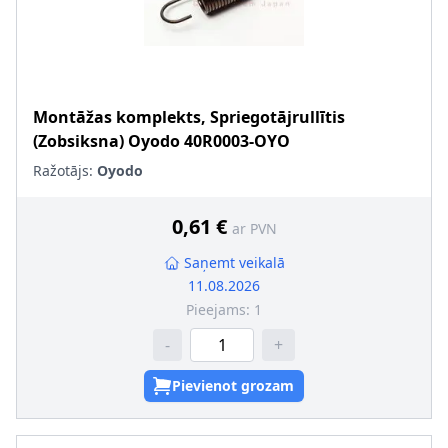
Montāžas komplekts, Spriegotājrullītis
(Zobsiksna)
Oyodo
40R0003-OYO
Ražotājs:
Oyodo
0,61 €
ar PVN
Saņemt veikalā
11.08.2026
Pieejams:
1
-
+
Pievienot grozam