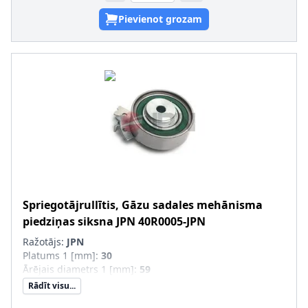
Pievienot grozam
Spriegotājrullītis, Gāzu sadales mehānisma
piedziņas siksna
JPN
40R0005-JPN
Ražotājs:
JPN
Platums 1 [mm]
:
30
Ārējais diametrs 1 [mm]
:
59
Rādīt visu...