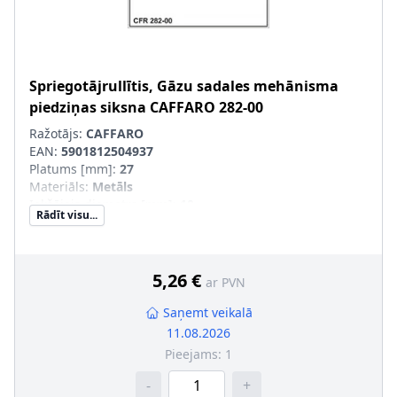
Spriegotājrullītis, Gāzu sadales mehānisma
piedziņas siksna
CAFFARO
282-00
Ražotājs:
CAFFARO
EAN:
5901812504937
Platums [mm]
:
27
Materiāls
:
Metāls
Iekšējais diametrs [mm]
:
10
Rādīt visu...
Ārējais diametrs [mm]
:
29
5,26 €
ar PVN
Saņemt veikalā
11.08.2026
Pieejams:
1
-
+