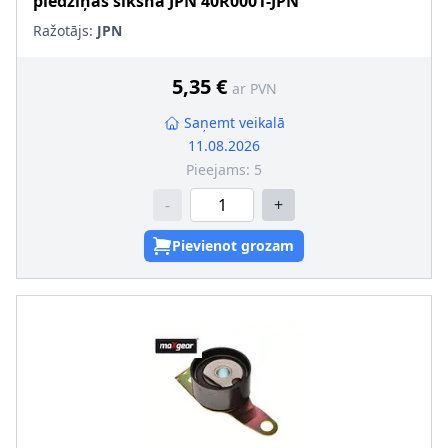
piedziņas siksna
JPN
40R0001-JPN
Ražotājs:
JPN
5,35 €
ar PVN
Saņemt veikalā
11.08.2026
Pieejams:
5
-
+
Pievienot grozam