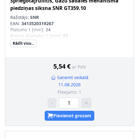
Spriegotājrullītis, Gāzu sadales mehānisma
piedziņas siksna
SNR
GT359.10
Ražotājs:
SNR
EAN:
3413520319267
Platums 1 [mm]
:
24
Ārējais diametrs 1 [mm]
:
57
Rādīt visu...
5,54 €
ar PVN
Saņemt veikalā
11.08.2026
Pieejams:
1
-
+
Pievienot grozam