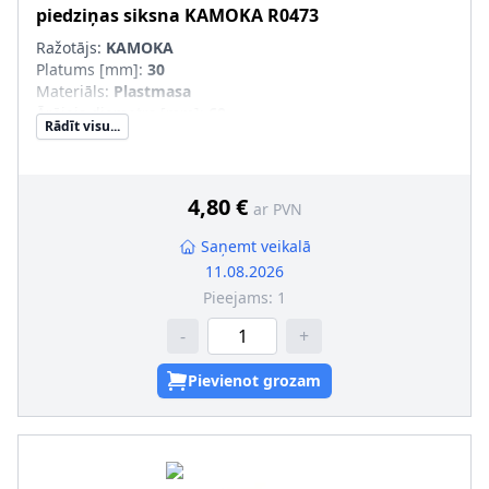
piedziņas siksna
KAMOKA
R0473
Ražotājs:
KAMOKA
Platums [mm]
:
30
Materiāls
:
Plastmasa
Ārējais diametrs [mm]
:
60
Rādīt visu...
4,80 €
ar PVN
Saņemt veikalā
11.08.2026
Pieejams:
1
-
+
Pievienot grozam