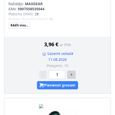
Ražotājs:
MAXGEAR
EAN:
5907558535044
Platums [mm]
:
28
Ārējais diametrs [mm]
:
66
Rādīt visu...
3,96 €
ar PVN
Saņemt veikalā
11.08.2026
Pieejams:
10
-
+
Pievienot grozam