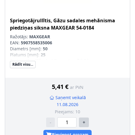
Spriegotājrullītis, Gāzu sadales mehānisma
piedziņas siksna
MAXGEAR
54-0184
Ražotājs:
MAXGEAR
EAN:
5907558535006
Diametrs [mm]
:
50
Platums [mm]
:
25
Spriegotājrullīša darbība
:
automātiski
Rādīt visu...
5,41 €
ar PVN
Saņemt veikalā
11.08.2026
Pieejams:
10
-
+
Pievienot grozam