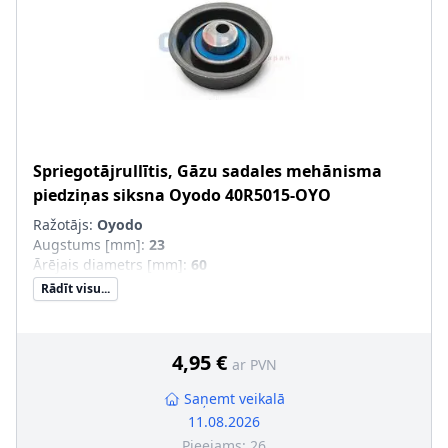
Spriegotājrullītis, Gāzu sadales mehānisma
piedziņas siksna
Oyodo
40R5015-OYO
Ražotājs:
Oyodo
Augstums [mm]
:
23
Ārējais diametrs [mm]
:
60
Rādīt visu...
4,95 €
ar PVN
Saņemt veikalā
11.08.2026
Pieejams:
26