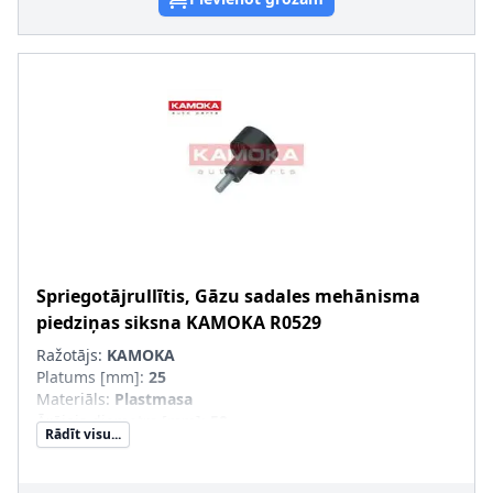
Spriegotājrullītis, Gāzu sadales mehānisma
piedziņas siksna
KAMOKA
R0529
Ražotājs:
KAMOKA
Platums [mm]
:
25
Materiāls
:
Plastmasa
Ārējais diametrs [mm]
:
50
Rādīt visu...