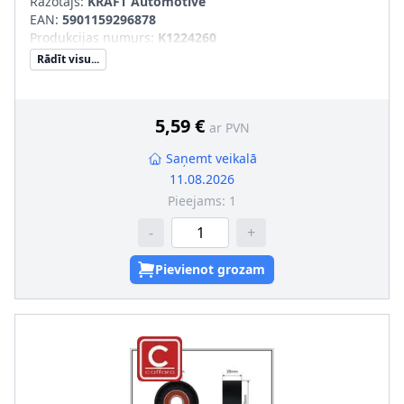
Ražotājs:
KRAFT Automotive
EAN:
5901159296878
Produkcijas numurs
:
K1224260
Rādīt visu...
5,59 €
ar PVN
Saņemt veikalā
11.08.2026
Pieejams:
1
-
+
Pievienot grozam