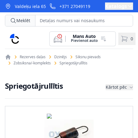
Katalogs
Valdeķu iela 65
+371 27049119
Meklēt
Mans Auto
CarParts
0
Pievienot auto
Rezerves daļas
Dzinējs
Siksnu pievads
Zobsiksna/-komplekts
Spriegotājrullītis
Spriegotājrullītis
Kārtot pēc