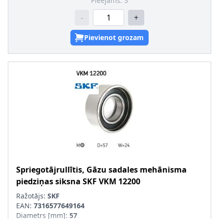
Pieejams:
3
-
+
Pievienot grozam
Spriegotājrullītis, Gāzu sadales mehānisma
piedziņas siksna
SKF
VKM 12200
Ražotājs:
SKF
EAN:
7316577649164
Diametrs [mm]
:
57