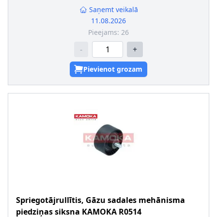
Saņemt veikalā
11.08.2026
Pieejams:
26
-
+
Pievienot grozam
Spriegotājrullītis, Gāzu sadales mehānisma
piedziņas siksna
KAMOKA
R0514