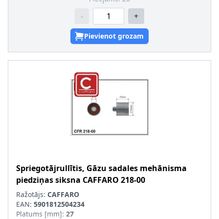
-
+
Pievienot grozam
Spriegotājrullītis, Gāzu sadales mehānisma
piedziņas siksna
CAFFARO
218-00
Ražotājs:
CAFFARO
EAN:
5901812504234
Platums [mm]
:
27