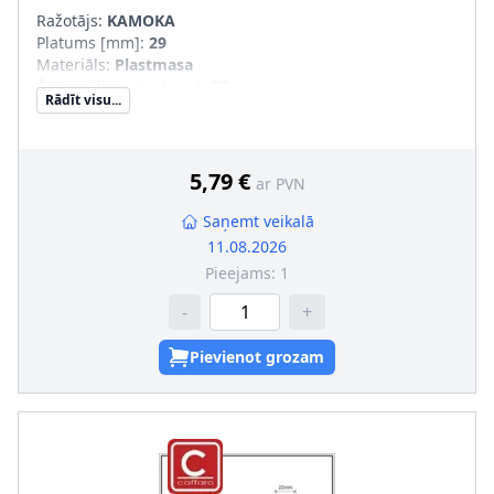
Ražotājs:
KAMOKA
Platums [mm]
:
29
Materiāls
:
Plastmasa
Ārējais diametrs [mm]
:
57
Rādīt visu...
5,79 €
ar PVN
Saņemt veikalā
11.08.2026
Pieejams:
1
-
+
Pievienot grozam