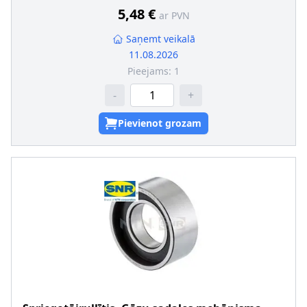
5,48 €
ar PVN
Saņemt veikalā
11.08.2026
Pieejams:
1
-
+
Pievienot grozam