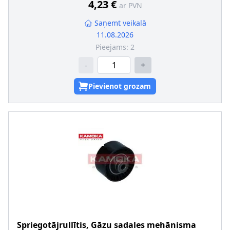
4,23 €
ar PVN
Saņemt veikalā
11.08.2026
Pieejams:
2
-
+
Pievienot grozam
Spriegotājrullītis, Gāzu sadales mehānisma