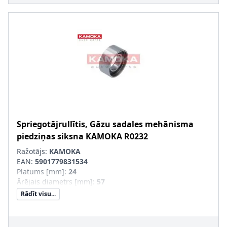
Spriegotājrullītis, Gāzu sadales mehānisma
piedziņas siksna
KAMOKA
R0232
Ražotājs:
KAMOKA
EAN:
5901779831534
Platums [mm]
:
24
Ārējais diametrs [mm]
:
57
Rādīt visu...