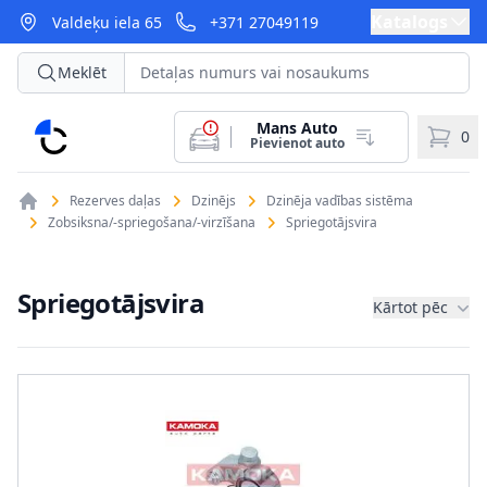
Katalogs
Valdeķu iela 65
+371 27049119
Meklēt
Mans Auto
CarParts
0
Pievienot auto
Rezerves daļas
Dzinējs
Dzinēja vadības sistēma
Zobsiksna/-spriegošana/-virzīšana
Spriegotājsvira
Spriegotājsvira
Kārtot pēc