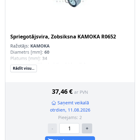
Spriegotājsvira, Zobsiksna
KAMOKA
R0652
Ražotājs:
KAMOKA
Diametrs [mm]
:
60
Platums [mm]
:
34
Spriegotājrullīša darbība
:
hidraulisks
Rādīt visu...
37,46 €
ar PVN
Saņemt veikalā
otrdien, 11.08.2026
Pieejams:
2
-
+