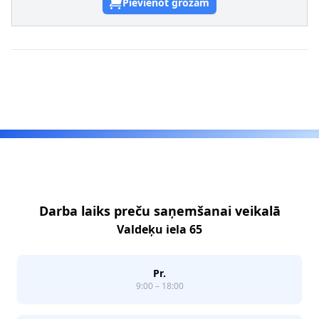
Pievienot grozam
Footer
Darba laiks preču saņemšanai veikalā
Valdeķu iela 65
Pr.
9:00 – 18:00