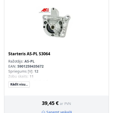
Starteris
AS-PL
S3064
Ražotājs:
AS-PL
EAN:
5901259435672
Spriegums [V]
:
12
Zobu skaits
:
11
Startera jauda [kW]
:
1,2
Rādīt visu...
Griešanās virziens
:
pulksteņa rādītāja virzienā
Garums 2 [mm]
:
-2
Vītņotu urbumu skaits
:
3
Stiprināšanas urbumu skaits
:
3
39,45 €
ar PVN
Saņemt veikalā