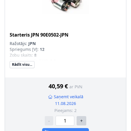
Starteris
JPN
90E0502-JPN
Ražotājs:
JPN
Spriegums [V]
:
12
Zobu skaits
:
8
Startera jauda [kW]
:
1,2
Rādīt visu...
40,59 €
ar PVN
Saņemt veikalā
11.08.2026
Pieejams:
2
-
+