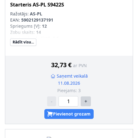
Starteris
AS-PL
S9422S
Ražotājs:
AS-PL
EAN:
5902129137191
Spriegums [V]
:
12
Zobu skaits
:
14
Startera jauda [kW]
:
0,5
Rādīt visu...
Kvalitāte
:
STANDARD LINE
Griešanās virziens
:
pretēji pulksteņa rādītāja virzienam
Stiprināšanas urbumu skaits
:
2
Jauna daļa bez depozīta
:
32,73 €
ar PVN
Saņemt veikalā
11.08.2026
Pieejams:
3
-
+
Pievienot grozam