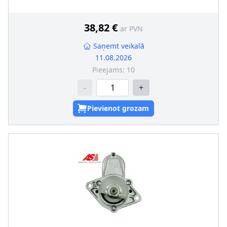
Izvadspaile
:
M8, Pin "50" M6
Griešanās virziens
:
pulksteņa rādītāja virzienā
Flancis-Ø [mm]
:
68
38,82 €
ar PVN
Stiprināšanas urbumu skaits
:
2
Neto svars [kg]
:
2,7
Saņemt veikalā
11.08.2026
Pieejams:
10
-
+
Pievienot grozam