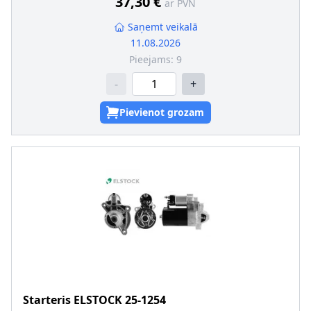
37,30 €
ar PVN
Saņemt veikalā
11.08.2026
Pieejams:
9
-
+
Pievienot grozam
Starteris
ELSTOCK
25-1254