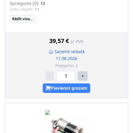
Spriegums [V]
:
12
Zobu skaits
:
11
Startera jauda [kW]
:
1,4
Rādīt visu...
Griešanās virziens
:
pulksteņa rādītāja virzienā
Garums 2 [mm]
:
14
Vītņotu urbumu skaits
:
2
Stiprināšanas urbumu skaits
:
4
39,57 €
ar PVN
Saņemt veikalā
11.08.2026
Pieejams:
2
-
+
Pievienot grozam