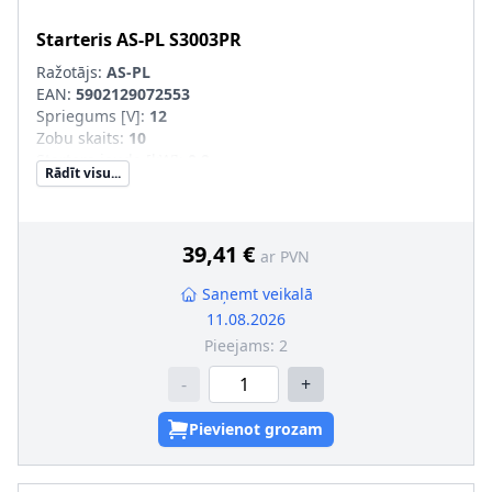
Starteris
AS-PL
S3003PR
Ražotājs:
AS-PL
EAN:
5902129072553
Spriegums [V]
:
12
Zobu skaits
:
10
Startera jauda [kW]
:
0,9
Rādīt visu...
Griešanās virziens
:
pulksteņa rādītāja virzienā
Garums 1 [mm]
:
68
Garums 2 [mm]
:
18,5
Vītņotu urbumu skaits
:
0
39,41 €
ar PVN
Stiprināšanas urbumu skaits
:
2
Saņemt veikalā
11.08.2026
Pieejams:
2
-
+
Pievienot grozam