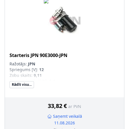
Starteris
JPN
90E3000-JPN
Ražotājs:
JPN
Spriegums [V]
:
12
Zobu skaits
:
9,11
Startera jauda [kW]
:
1,4
Rādīt visu...
33,82 €
ar PVN
Saņemt veikalā
11.08.2026