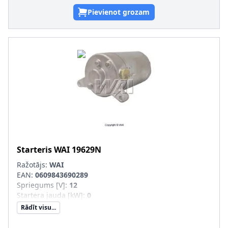
Pievienot grozam
Starteris
WAI
19629N
Ražotājs:
WAI
EAN:
0609843690289
Spriegums [V]
:
12
Startera jauda [kW]
:
0
Rādīt visu...