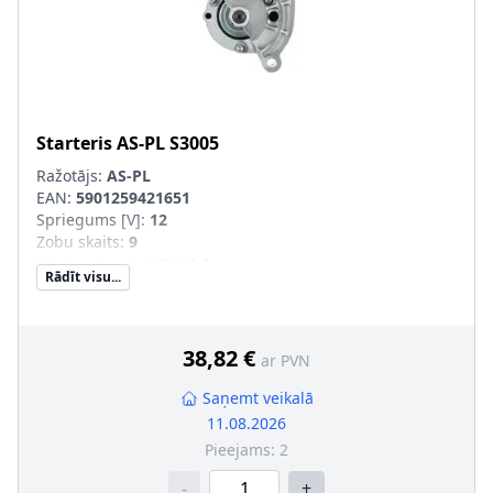
Starteris
AS-PL
S3005
Ražotājs:
AS-PL
EAN:
5901259421651
Spriegums [V]
:
12
Zobu skaits
:
9
Startera jauda [kW]
:
0,9
Rādīt visu...
Griešanās virziens
:
pulksteņa rādītāja virzienā
Garums 2 [mm]
:
-5
Vītņotu urbumu skaits
:
1
Stiprināšanas urbumu skaits
:
3
38,82 €
ar PVN
Saņemt veikalā
11.08.2026
Pieejams:
2
-
+