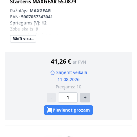
Starteris
MAXGEAR
55-0879
Ražotājs:
MAXGEAR
EAN:
5907057343041
Spriegums [V]
:
12
Zobu skaits
:
9
Startera jauda [kW]
:
0,7
Rādīt visu...
Griešanās virziens
:
pulksteņa rādītāja virzienā
Stiprināšanas urbumu skaits
:
3
41,26 €
ar PVN
Saņemt veikalā
11.08.2026
Pieejams:
10
-
+
Pievienot grozam