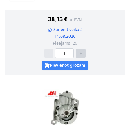
38,13 €
ar PVN
Saņemt veikalā
11.08.2026
Pieejams:
26
-
+
Pievienot grozam