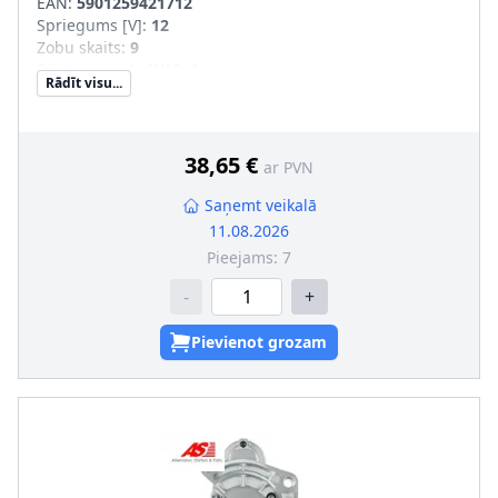
EAN:
5901259421712
Spriegums [V]
:
12
Zobu skaits
:
9
Startera jauda [kW]
:
1
Rādīt visu...
Griešanās virziens
:
pulksteņa rādītāja virzienā
Garums 2 [mm]
:
-5
Vītņotu urbumu skaits
:
1
Stiprināšanas urbumu skaits
:
3
38,65 €
ar PVN
Saņemt veikalā
11.08.2026
Pieejams:
7
-
+
Pievienot grozam