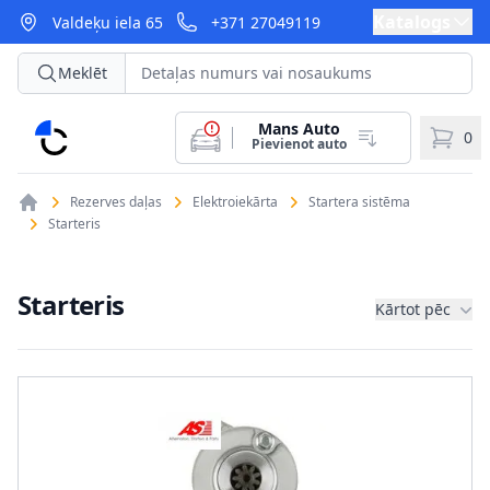
Katalogs
Valdeķu iela 65
+371 27049119
Meklēt
Mans Auto
CarParts
0
Pievienot auto
Rezerves daļas
Elektroiekārta
Startera sistēma
Starteris
Starteris
Kārtot pēc