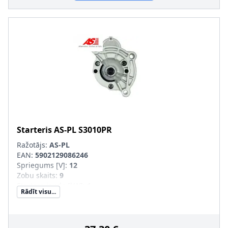
Starteris
AS-PL
S3010PR
Ražotājs:
AS-PL
EAN:
5902129086246
Spriegums [V]
:
12
Zobu skaits
:
9
Startera jauda [kW]
:
1
Rādīt visu...
Griešanās virziens
:
pulksteņa rādītāja virzienā
Garums 2 [mm]
:
-6
Vītņotu urbumu skaits
:
1
Stiprināšanas urbumu skaits
:
3