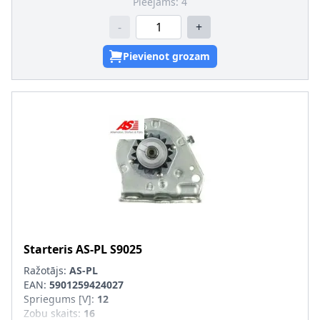
Pieejams:
4
-
+
Pievienot grozam
Starteris
AS-PL
S9025
Ražotājs:
AS-PL
EAN:
5901259424027
Spriegums [V]
:
12
Zobu skaits
:
16