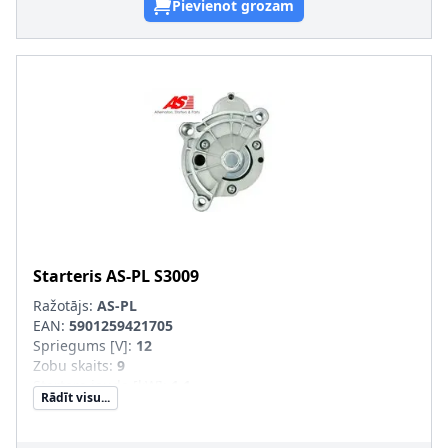
Pievienot grozam
Starteris
AS-PL
S3009
Ražotājs:
AS-PL
EAN:
5901259421705
Spriegums [V]
:
12
Zobu skaits
:
9
Startera jauda [kW]
:
1,1
Rādīt visu...
Griešanās virziens
:
pulksteņa rādītāja virzienā
Garums 2 [mm]
:
-5
Vītņotu urbumu skaits
:
3