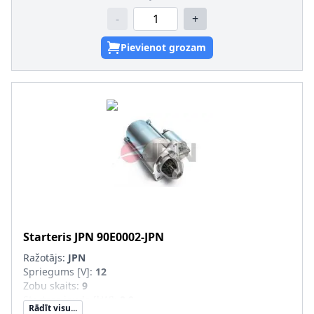
-
+
Pievienot grozam
Starteris
JPN
90E0002-JPN
Ražotājs:
JPN
Spriegums [V]
:
12
Zobu skaits
:
9
Startera jauda [kW]
:
0,9
Rādīt visu...