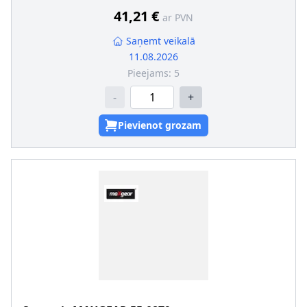
Stiprināšanas urbumu skaits
:
3
41,21 €
ar PVN
Saņemt veikalā
11.08.2026
Pieejams:
5
-
+
Pievienot grozam