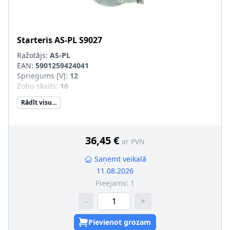
Starteris
AS-PL
S9027
Ražotājs:
AS-PL
EAN:
5901259424041
Spriegums [V]
:
12
Zobu skaits
:
16
Startera jauda [kW]
:
0,8
Rādīt visu...
Griešanās virziens
:
pretēji pulksteņa rādītāja virzienam
Garums 2 [mm]
:
32,5
Vītņotu urbumu skaits
:
0
Stiprināšanas urbumu skaits
:
2
36,45 €
ar PVN
Saņemt veikalā
11.08.2026
Pieejams:
1
-
+
Pievienot grozam