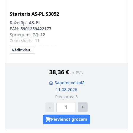
Starteris
AS-PL
S3052
Ražotājs:
AS-PL
EAN:
5901259422177
Spriegums [V]
:
12
Zobu skaits
:
11
Startera jauda [kW]
:
1,4
Rādīt visu...
Griešanās virziens
:
pulksteņa rādītāja virzienā
Garums 2 [mm]
:
0
Vītņotu urbumu skaits
:
3
Stiprināšanas urbumu skaits
:
3
38,36 €
ar PVN
Saņemt veikalā
11.08.2026
Pieejams:
3
-
+
Pievienot grozam