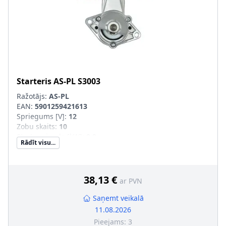
Starteris
AS-PL
S3003
Ražotājs:
AS-PL
EAN:
5901259421613
Spriegums [V]
:
12
Zobu skaits
:
10
Startera jauda [kW]
:
0,9
Rādīt visu...
Griešanās virziens
:
pulksteņa rādītāja virzienā
Garums 1 [mm]
:
68
Garums 2 [mm]
:
18,5
Vītņotu urbumu skaits
:
0
38,13 €
ar PVN
Stiprināšanas urbumu skaits
:
2
Saņemt veikalā
11.08.2026
Pieejams:
3