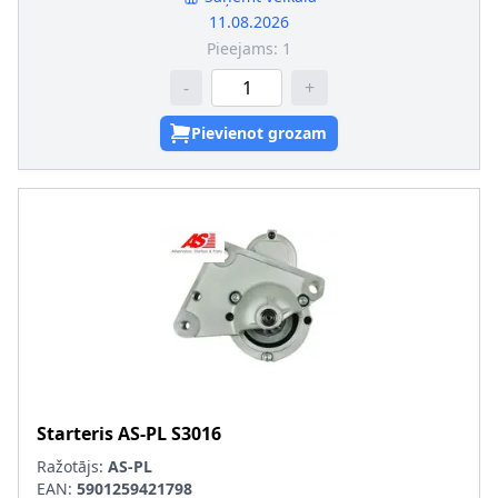
11.08.2026
Pieejams:
1
-
+
Pievienot grozam
Starteris
AS-PL
S3016
Ražotājs:
AS-PL
EAN:
5901259421798