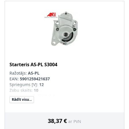
Starteris
AS-PL
S3004
Ražotājs:
AS-PL
EAN:
5901259421637
Spriegums [V]
:
12
Zobu skaits
:
10
Startera jauda [kW]
:
1,1
Rādīt visu...
Griešanās virziens
:
pulksteņa rādītāja virzienā
Garums 1 [mm]
:
66
Garums 2 [mm]
:
-1
Vītņotu urbumu skaits
:
4
38,37 €
ar PVN
Stiprināšanas urbumu skaits
:
4