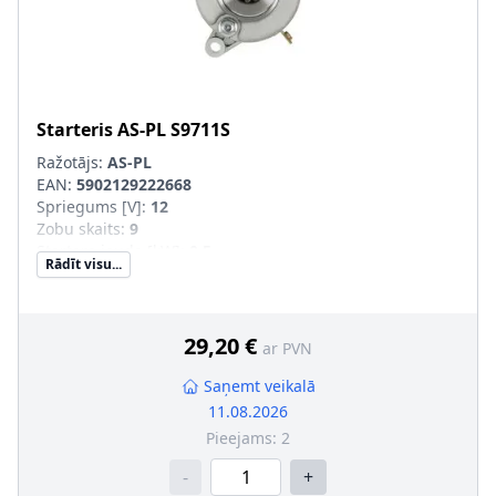
Starteris
AS-PL
S9711S
Ražotājs:
AS-PL
EAN:
5902129222668
Spriegums [V]
:
12
Zobu skaits
:
9
Startera jauda [kW]
:
0,5
Rādīt visu...
Kvalitāte
:
STANDARD LINE
Griešanās virziens
:
pretēji pulksteņa rādītāja virzienam
Stiprināšanas urbumu skaits
:
2
Jauna daļa bez depozīta
:
29,20 €
ar PVN
Saņemt veikalā
11.08.2026
Pieejams:
2
-
+