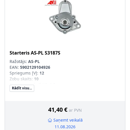
Starteris
AS-PL
S3187S
Ražotājs:
AS-PL
EAN:
5902129104926
Spriegums [V]
:
12
Zobu skaits
:
10
Startera jauda [kW]
:
1,3
Rādīt visu...
Griešanās virziens
:
pulksteņa rādītāja virzienā
Garums 1 [mm]
:
68
Garums 2 [mm]
:
17,5
Vītņotu urbumu skaits
:
0
41,40 €
ar PVN
Stiprināšanas urbumu skaits
:
2
Saņemt veikalā
11.08.2026