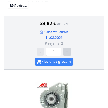
Startera jauda [kW]
:
0,65
Rādīt visu...
Griešanās virziens
:
pretēji pulksteņa rādītāja virzienam
Garums 2 [mm]
:
31,5
Vītņotu urbumu skaits
:
0
Stiprināšanas urbumu skaits
:
2
33,82 €
ar PVN
Saņemt veikalā
11.08.2026
Pieejams:
2
-
+
Pievienot grozam