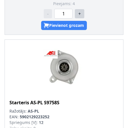
Pieejams:
4
-
+
Pievienot grozam
Starteris
AS-PL
S9758S
Ražotājs:
AS-PL
EAN:
5902129223252
Spriegums [V]
:
12