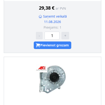
29,38 €
ar PVN
Saņemt veikalā
11.08.2026
Pieejams:
1
-
+
Pievienot grozam