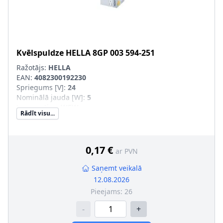
Kvēlspuldze
HELLA
8GP 003 594-251
Ražotājs:
HELLA
EAN:
4082300192230
Spriegums [V]
:
24
Nominālā jauda [W]
:
5
Lampas tips
:
W5W
Rādīt visu...
Apgaismes ierīces tips
:
Halogēns
Ekspluatācijas atļaujas veids
:
Pārbaudīts ECE
Daudzums
:
10
Konteinera tips
:
Kaste
0,17 €
ar PVN
SVHC
:
7439-92-1; svins
Montāža/demontāža jāveic kvalificētam personālam!
:
Saņemt veikalā
Kvēlspuldzes cokola konstrukcija
:
W2,1 x 9,5
12.08.2026
Pieejams:
26
-
+