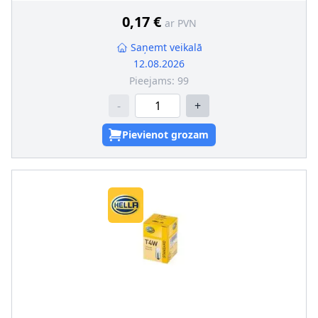
0,17 €
ar PVN
Saņemt veikalā
12.08.2026
Pieejams:
99
-
+
Pievienot grozam