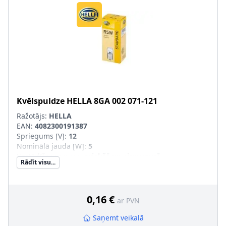
Kvēlspuldze
HELLA
8GA 002 071-121
Ražotājs:
HELLA
EAN:
4082300191387
Spriegums [V]
:
12
Nominālā jauda [W]
:
5
Uzstādīšanas puse
:
priekšā un aizmugurē
Rādīt visu...
Lampas tips
:
R5W
Apgaismes ierīces tips
:
Halogēns
Ekspluatācijas atļaujas veids
:
Pārbaudīts ECE
Daudzums
:
10
0,16 €
ar PVN
Konteinera tips
:
Kaste
SVHC
:
1330-43-4; Disodium tetraborate, anhydrous
Saņemt veikalā