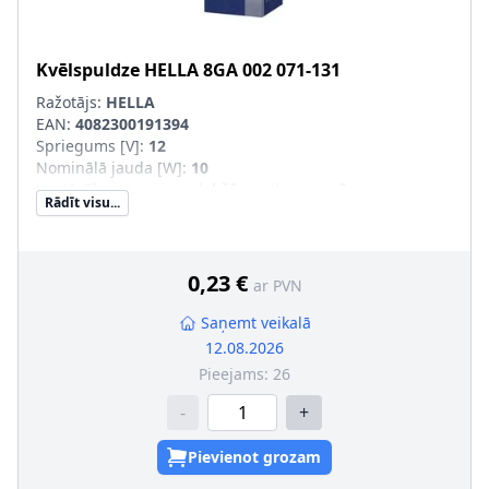
Kvēlspuldze
HELLA
8GA 002 071-131
Ražotājs:
HELLA
EAN:
4082300191394
Spriegums [V]
:
12
Nominālā jauda [W]
:
10
Uzstādīšanas puse
:
priekšā un aizmugurē
Rādīt visu...
Lampas tips
:
R10W
Apgaismes ierīces tips
:
Halogēns
Ekspluatācijas atļaujas veids
:
Pārbaudīts ECE
Daudzums
:
10
0,23 €
ar PVN
Konteinera tips
:
Kaste
SVHC
:
7439-92-1; svins
Saņemt veikalā
Montāža/demontāža jāveic kvalificētam personālam!
:
12.08.2026
Kvēlspuldzes cokola konstrukcija
:
BA15s
Pieejams:
26
-
+
Pievienot grozam