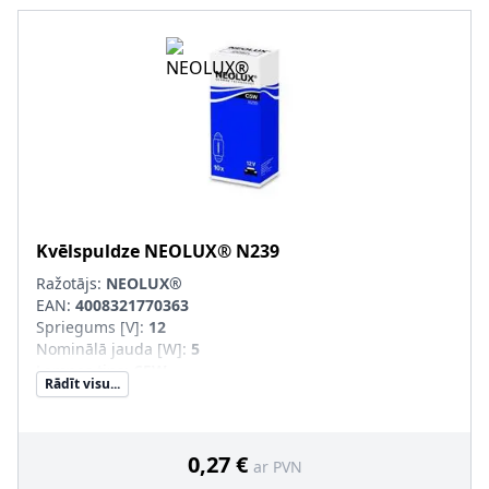
Kvēlspuldze
NEOLUX®
N239
Ražotājs:
NEOLUX®
EAN:
4008321770363
Spriegums [V]
:
12
Nominālā jauda [W]
:
5
Lampas tips
:
C5W
Rādīt visu...
Kvēlspuldzes cokola konstrukcija
:
SV8.5-8
0,27 €
ar PVN