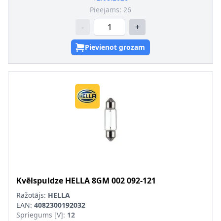
Pieejams:
26
-
+
Pievienot grozam
Kvēlspuldze
HELLA
8GM 002 092-121
Ražotājs:
HELLA
EAN:
4082300192032
Spriegums [V]
:
12