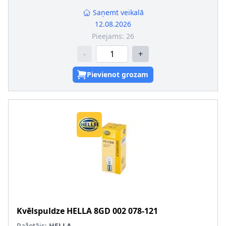
SVHC
:
1330-43-4; Disodium tetraborate, anhydrous
Montāža/demontāža jāveic kvalificētam personālam!
:
Saņemt veikalā
Kvēlspuldzes cokola konstrukcija
:
BA15s
12.08.2026
Pieejams:
26
-
+
Pievienot grozam
Kvēlspuldze
HELLA
8GD 002 078-121
Ražotājs:
HELLA