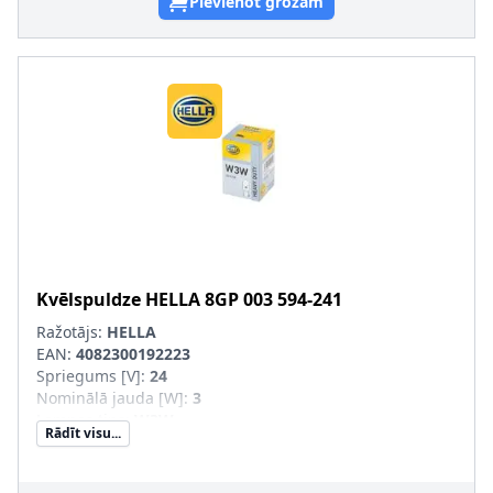
Pievienot grozam
Kvēlspuldze
HELLA
8GP 003 594-241
Ražotājs:
HELLA
EAN:
4082300192223
Spriegums [V]
:
24
Nominālā jauda [W]
:
3
Lampas tips
:
W3W
Rādīt visu...
Apgaismes ierīces tips
:
Halogēns
Ekspluatācijas atļaujas veids
:
Pārbaudīts ECE
Daudzums
:
10