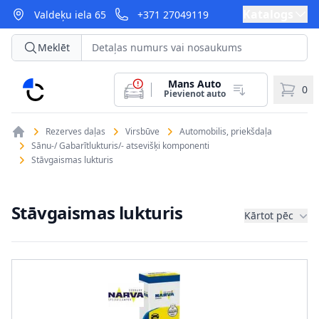
Katalogs
Valdeķu iela 65
+371 27049119
Meklēt
Mans Auto
CarParts
0
Pievienot auto
Rezerves daļas
Virsbūve
Automobilis, priekšdaļa
Sānu-/ Gabarītlukturis/- atsevišķi komponenti
Stāvgaismas lukturis
Stāvgaismas lukturis
Kārtot pēc