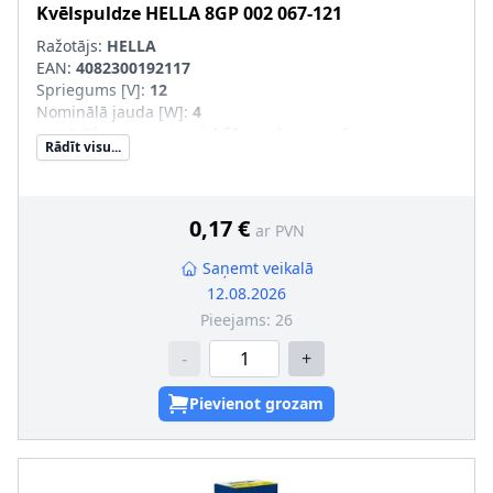
Kvēlspuldze
HELLA
8GP 002 067-121
Ražotājs:
HELLA
EAN:
4082300192117
Spriegums [V]
:
12
Nominālā jauda [W]
:
4
Uzstādīšanas puse
:
priekšā un aizmugurē
Rādīt visu...
Lampas tips
:
T4W
Ekspluatācijas atļaujas veids
:
Pārbaudīts ECE
Daudzums
:
10
Konteinera tips
:
Kaste
0,17 €
ar PVN
SVHC
:
7439-92-1; svins, 1330-43-4; Disodium
tetraborate, anhydrous
Saņemt veikalā
Montāža/demontāža jāveic kvalificētam personālam!
:
12.08.2026
Kvēlspuldzes cokola konstrukcija
:
BA9s
Pieejams:
26
-
+
Pievienot grozam