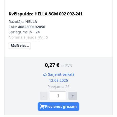
Kvēlspuldze
HELLA
8GM 002 092-241
Ražotājs:
HELLA
EAN:
4082300192056
Spriegums [V]
:
24
Nominālā jauda [W]
:
5
Lampas tips
:
C5W
Rādīt visu...
Apgaismes ierīces tips
:
Halogēns
Ekspluatācijas atļaujas veids
:
Pārbaudīts ECE
Daudzums
:
10
Konteinera tips
:
Kaste
0,27 €
ar PVN
SVHC
:
1330-43-4; Disodium tetraborate, anhydrous
Montāža/demontāža jāveic kvalificētam personālam!
:
Saņemt veikalā
Kvēlspuldzes cokola konstrukcija
:
SV8.5-8
12.08.2026
Pieejams:
26
-
+
Pievienot grozam