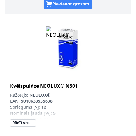
Pievienot grozam
Kvēlspuldze
NEOLUX®
N501
Ražotājs:
NEOLUX®
EAN:
5010633535638
Spriegums [V]
:
12
Nominālā jauda [W]
:
5
Lampas tips
:
W5W
Rādīt visu...
Kvēlspuldzes cokola konstrukcija
:
W2.1x9.5d