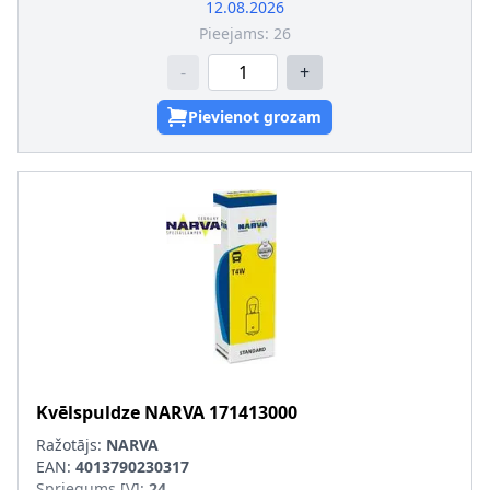
Montāža/demontāža jāveic kvalificētam personālam!
:
12.08.2026
Kvēlspuldzes cokola konstrukcija
:
BA15s
Pieejams:
26
-
+
Pievienot grozam
Kvēlspuldze
NARVA
171413000
Ražotājs:
NARVA
EAN:
4013790230317
Spriegums [V]
:
24