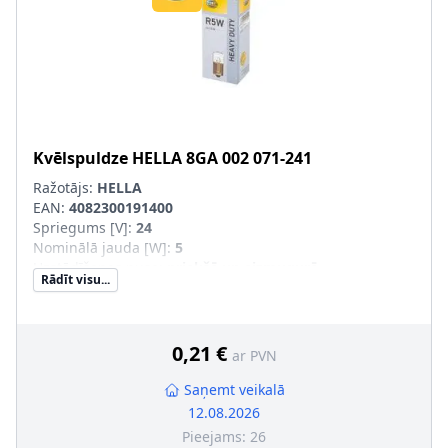
Kvēlspuldze
HELLA
8GA 002 071-241
Ražotājs:
HELLA
EAN:
4082300191400
Spriegums [V]
:
24
Nominālā jauda [W]
:
5
Uzstādīšanas puse
:
priekšā un aizmugurē
Rādīt visu...
Lampas tips
:
R5W
Apgaismes ierīces tips
:
Halogēns
Ekspluatācijas atļaujas veids
:
Pārbaudīts ECE
Daudzums
:
10
0,21 €
ar PVN
Konteinera tips
:
Kaste
Montāža/demontāža jāveic kvalificētam personālam!
:
Saņemt veikalā
Kvēlspuldzes cokola konstrukcija
:
BA15s
12.08.2026
Pieejams:
26