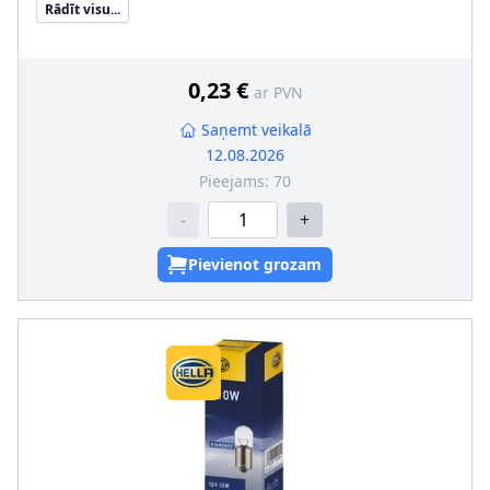
Rādīt visu...
Kvēlspuldzes cokola konstrukcija
:
BA15s
0,23 €
ar PVN
Saņemt veikalā
12.08.2026
Pieejams:
70
-
+
Pievienot grozam