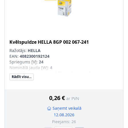
Kvēlspuldze
HELLA
8GP 002 067-241
Ražotājs:
HELLA
EAN:
4082300192124
Spriegums [V]
:
24
Nominālā jauda [W]
:
4
Uzstādīšanas puse
:
priekšā un aizmugurē
Rādīt visu...
Lampas tips
:
T4W
Daudzums
:
10
Konteinera tips
:
Kaste
Montāža/demontāža jāveic kvalificētam personālam!
:
0,26 €
ar PVN
Kvēlspuldzes cokola konstrukcija
:
BA9s
Saņemt veikalā
12.08.2026
Pieejams:
26