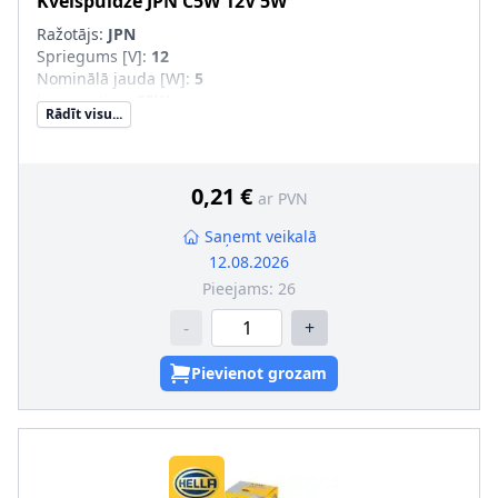
Kvēlspuldze
JPN
C5W 12V 5W
Ražotājs:
JPN
Spriegums [V]
:
12
Nominālā jauda [W]
:
5
Lampas tips
:
C5W
Rādīt visu...
0,21 €
ar PVN
Saņemt veikalā
12.08.2026
Pieejams:
26
-
+
Pievienot grozam