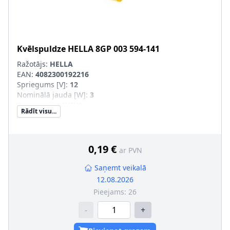
Kvēlspuldze
HELLA
8GP 003 594-141
Ražotājs:
HELLA
EAN:
4082300192216
Spriegums [V]
:
12
Nominālā jauda [W]
:
3
Lampas tips
:
W3W
Rādīt visu...
Apgaismes ierīces tips
:
Halogēns
Ekspluatācijas atļaujas veids
:
Pārbaudīts ECE
Daudzums
:
10
Konteinera tips
:
Kaste
0,19 €
ar PVN
SVHC
:
7439-92-1; svins
Montāža/demontāža jāveic kvalificētam personālam!
:
Saņemt veikalā
Kvēlspuldzes cokola konstrukcija
:
W2,1 x 9,5
12.08.2026
Pieejams:
26
-
+