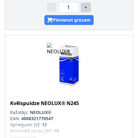
-
+
Pievienot grozam
Kvēlspuldze
NEOLUX®
N245
Ražotājs:
NEOLUX®
EAN:
4008321770547
Spriegums [V]
:
12
Nominālā jauda [W]
:
10
Lampas tips
:
R10W