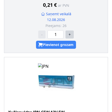
Konteinera tips
:
Kaste
0,21 €
ar PVN
Montāža/demontāža jāveic kvalificētam personālam!
:
Kvēlspuldzes cokola konstrukcija
:
W2,1 x 9,5
Saņemt veikalā
12.08.2026
Pieejams:
26
-
+
Pievienot grozam