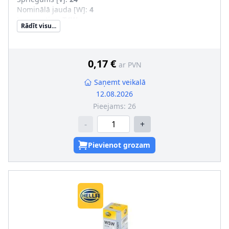
Nominālā jauda [W]
:
4
Lampas tips
:
T4W
Rādīt visu...
Kvēlspuldzes cokola konstrukcija
:
BA9s
0,17 €
ar PVN
Saņemt veikalā
12.08.2026
Pieejams:
26
-
+
Pievienot grozam