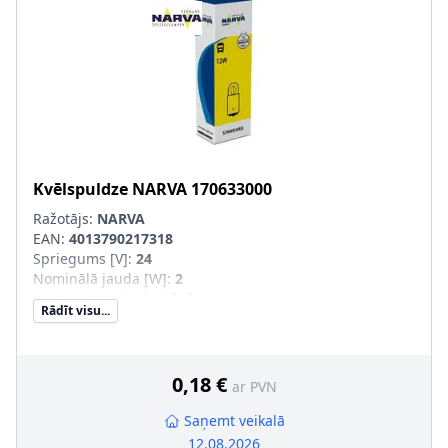
Kvēlspuldze
NARVA
170633000
Ražotājs:
NARVA
EAN:
4013790217318
Spriegums [V]
:
24
Nominālā jauda [W]
:
2
Lampas tips
:
Lodveida lampa
Rādīt visu...
Kvēlspuldzes cokola konstrukcija
:
BA9s
0,18 €
ar PVN
Saņemt veikalā
12.08.2026