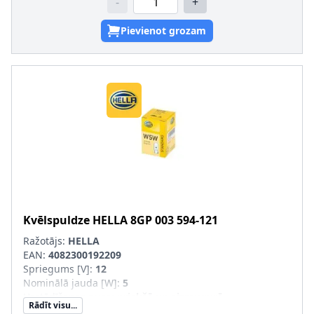
-
+
Pievienot grozam
Kvēlspuldze
HELLA
8GP 003 594-121
Ražotājs:
HELLA
EAN:
4082300192209
Spriegums [V]
:
12
Nominālā jauda [W]
:
5
Uzstādīšanas puse
:
priekšā un aizmugurē
Rādīt visu...
Lampas tips
:
W5W