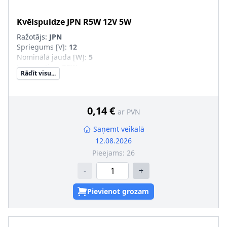
Kvēlspuldze
JPN
R5W 12V 5W
Ražotājs:
JPN
Spriegums [V]
:
12
Nominālā jauda [W]
:
5
Lampas tips
:
R5W
Rādīt visu...
0,14 €
ar PVN
Saņemt veikalā
12.08.2026
Pieejams:
26
-
+
Pievienot grozam