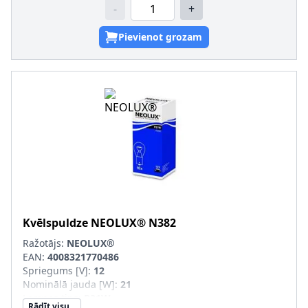
-
+
Pievienot grozam
Kvēlspuldze
NEOLUX®
N382
Ražotājs:
NEOLUX®
EAN:
4008321770486
Spriegums [V]
:
12
Nominālā jauda [W]
:
21
Lampas tips
:
P21W
Rādīt visu...