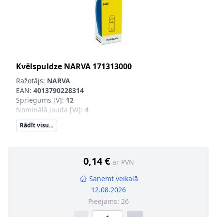
Kvēlspuldze
NARVA
171313000
Ražotājs:
NARVA
EAN:
4013790228314
Spriegums [V]
:
12
Nominālā jauda [W]
:
4
Lampas tips
:
T4W
Rādīt visu...
Kvēlspuldzes cokola konstrukcija
:
BA9s
0,14 €
ar PVN
Saņemt veikalā
12.08.2026
Pieejams:
26