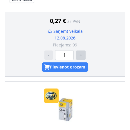
Daudzums
:
10
Konteinera tips
:
Kaste
Kvēlspuldzes cokola konstrukcija
:
BA15s
0,27 €
ar PVN
Saņemt veikalā
12.08.2026
Pieejams:
99
-
+
Pievienot grozam