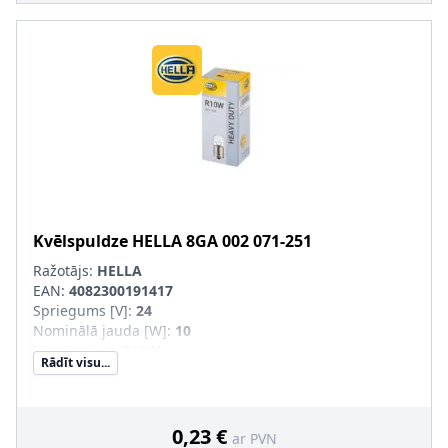
Kvēlspuldze
HELLA
8GA 002 071-251
Ražotājs:
HELLA
EAN:
4082300191417
Spriegums [V]
:
24
Nominālā jauda [W]
:
10
Lampas tips
:
R10W
Rādīt visu...
Apgaismes ierīces tips
:
Halogēns
Ekspluatācijas atļaujas veids
:
Pārbaudīts ECE
Daudzums
:
10
Konteinera tips
:
Kaste
0,23 €
ar PVN