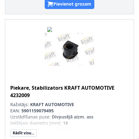
Pievienot grozam
Piekare, Stabilizators
KRAFT AUTOMOTIVE
4232009
Ražotājs:
KRAFT AUTOMOTIVE
EAN:
5901159079495
Uzstādīšanas puse
:
Divpusējā aizm. ass
Iekšējais diametrs [mm]
:
18
Produkcijas numurs
:
4232009
Rādīt visu...