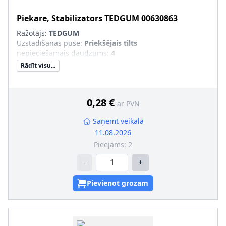
Piekare, Stabilizators
TEDGUM
00630863
Ražotājs:
TEDGUM
Uzstādīšanas puse
:
Priekšējais tilts
nepieciešamais daudzums
:
4
Rādīt visu...
0,28 €
ar PVN
Saņemt veikalā
11.08.2026
Pieejams:
2
-
+
Pievienot grozam