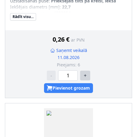
Uzstādīšanas puse
:
Priekšējais tilts pa kreisi, iekšā
Iekšējais diametrs [mm]
:
22,7
Produkcijas numurs
:
4230854
Rādīt visu...
0,26 €
ar PVN
Saņemt veikalā
11.08.2026
Pieejams:
6
-
+
Pievienot grozam