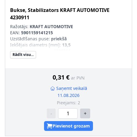
Bukse, Stabilizators
KRAFT AUTOMOTIVE
4230911
Ražotājs:
KRAFT AUTOMOTIVE
EAN:
5901159141215
Uzstādīšanas puse
:
priekšā
Iekšējais diametrs [mm]
:
13,5
Produkcijas numurs
:
4230911
Rādīt visu...
0,31 €
ar PVN
Saņemt veikalā
11.08.2026
Pieejams:
2
-
+
Pievienot grozam