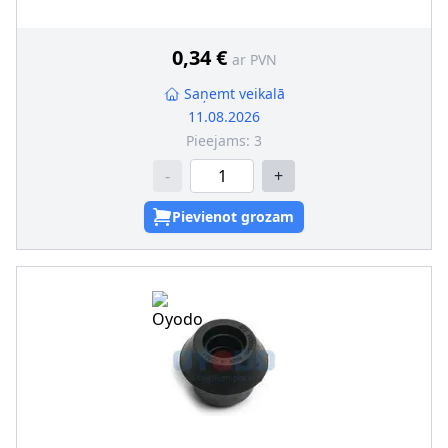
0,34 €
ar PVN
Saņemt veikalā
11.08.2026
Pieejams:
3
-
+
Pievienot grozam