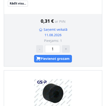
Masa [kg]
:
0,023
Rādīt visu...
nepieciešamais daudzums
:
2
Iekšējais diametrs [mm]
:
14
Uzstādīšanas veids
:
Gumijas balsts
Garums no [mm]
:
32
0,31 €
ar PVN
Saņemt veikalā
11.08.2026
Pieejams:
1
-
+
Pievienot grozam