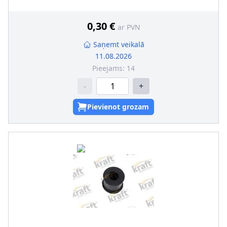
0,30 €
ar PVN
Saņemt veikalā
11.08.2026
Pieejams:
14
-
+
Pievienot grozam