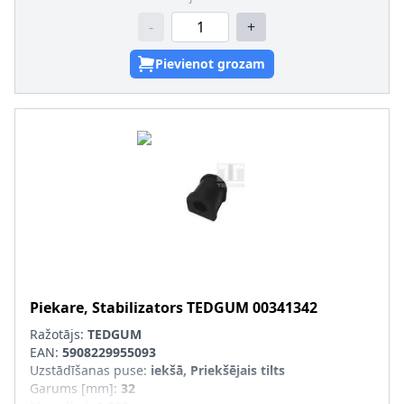
-
+
Pievienot grozam
Piekare, Stabilizators
TEDGUM
00341342
Ražotājs:
TEDGUM
EAN:
5908229955093
Uzstādīšanas puse
:
iekšā, Priekšējais tilts
Garums [mm]
:
32