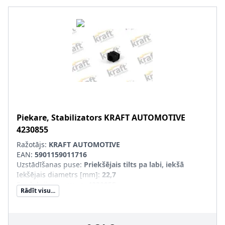
Piekare, Stabilizators
KRAFT AUTOMOTIVE
4230855
Ražotājs:
KRAFT AUTOMOTIVE
EAN:
5901159011716
Uzstādīšanas puse
:
Priekšējais tilts pa labi, iekšā
Iekšējais diametrs [mm]
:
22,7
Produkcijas numurs
:
4230855
Rādīt visu...