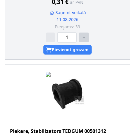
0,31 €
ar PVN
Saņemt veikalā
11.08.2026
Pieejams:
39
-
+
Pievienot grozam
Piekare, Stabilizators
TEDGUM
00501312