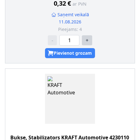
0,32 €
ar PVN
Saņemt veikalā
11.08.2026
Pieejams:
4
-
+
Pievienot grozam
Bukse, Stabilizators
KRAFT Automotive
4230110