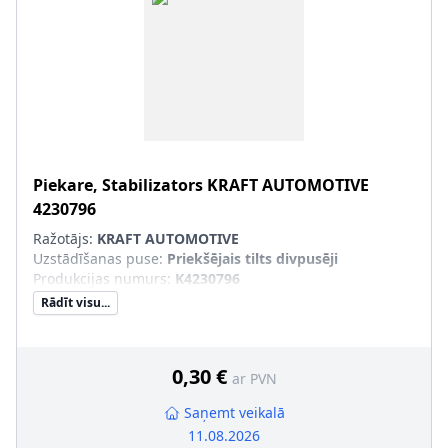
Piekare, Stabilizators
KRAFT AUTOMOTIVE
4230796
Ražotājs:
KRAFT AUTOMOTIVE
Uzstādīšanas puse
:
Priekšējais tilts divpusēji
Produkcijas numurs
:
K4230796
Rādīt visu...
0,30 €
ar PVN
Saņemt veikalā
11.08.2026