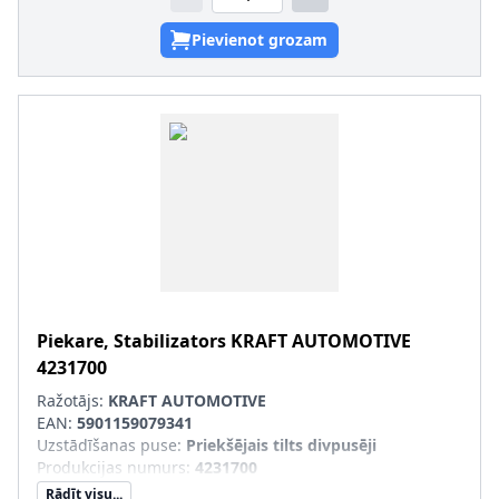
Pievienot grozam
Piekare, Stabilizators
KRAFT AUTOMOTIVE
4231700
Ražotājs:
KRAFT AUTOMOTIVE
EAN:
5901159079341
Uzstādīšanas puse
:
Priekšējais tilts divpusēji
Produkcijas numurs
:
4231700
Rādīt visu...