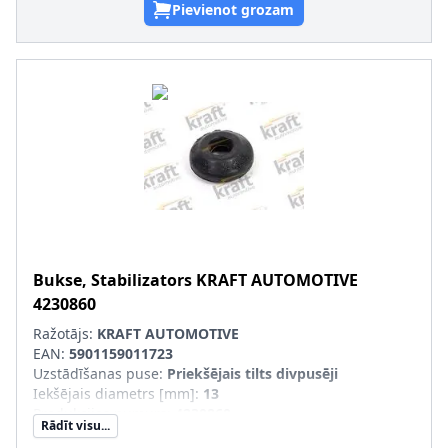
Pievienot grozam
Bukse, Stabilizators
KRAFT AUTOMOTIVE
4230860
Ražotājs:
KRAFT AUTOMOTIVE
EAN:
5901159011723
Uzstādīšanas puse
:
Priekšējais tilts divpusēji
Iekšējais diametrs [mm]
:
13
Produkcijas numurs
:
4230860
Rādīt visu...