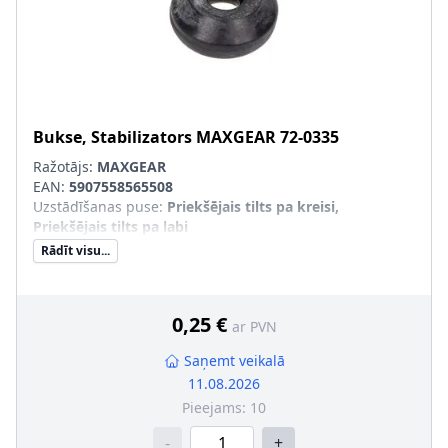
Bukse, Stabilizators
MAXGEAR
72-0335
Ražotājs:
MAXGEAR
EAN:
5907558565508
Uzstādīšanas puse
:
Priekšējais tilts pa kreisi,
Priekšējais tilts pa labi
Rādīt visu...
0,25 €
ar PVN
Saņemt veikalā
11.08.2026
Pieejams:
10
-
+