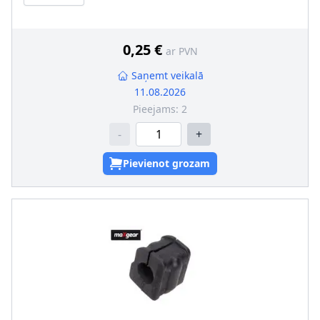
0,25 €
ar PVN
Saņemt veikalā
11.08.2026
Pieejams:
2
-
+
Pievienot grozam