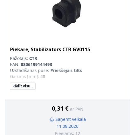
Piekare, Stabilizators
CTR
GV0115
Ražotājs:
CTR
EAN:
8806199144493
Uzstādīšanas puse
:
Priekšējais tilts
Garums [mm]
:
40
Masa [g]
:
36
Rādīt visu...
0,31 €
ar PVN
Saņemt veikalā
11.08.2026
Pieejams:
12