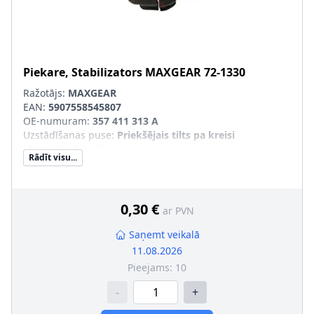
Piekare, Stabilizators
MAXGEAR
72-1330
Ražotājs:
MAXGEAR
EAN:
5907558545807
OE-numuram
:
357 411 313 A
Uzstādīšanas puse
:
Priekšējais tilts pa kreisi
Materiāls
:
Gumija
Rādīt visu...
Iekšējais diametrs [mm]
:
24
pāra artikulu numuri
:
72-0102
0,30 €
ar PVN
Saņemt veikalā
11.08.2026
Pieejams:
10
-
+