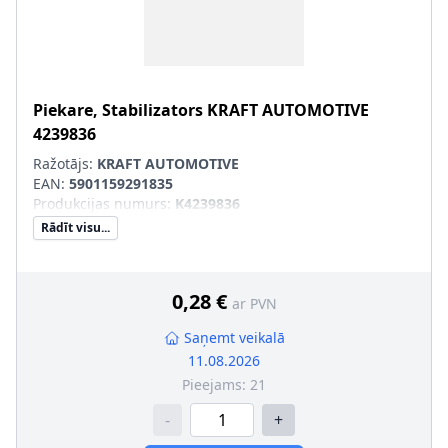
Piekare, Stabilizators
KRAFT AUTOMOTIVE
4239836
Ražotājs:
KRAFT AUTOMOTIVE
EAN:
5901159291835
Produkcijas numurs
:
K4239836
Rādīt visu...
0,28 €
ar PVN
Saņemt veikalā
11.08.2026
Pieejams:
21
-
+