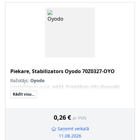
Piekare, Stabilizators
Oyodo
70Z0327-OYO
Ražotājs:
Oyodo
Uzstādīšanas puse
:
iekšā, Priekšējais tilts divpusēji
Rādīt visu...
0,26 €
ar PVN
Saņemt veikalā
11.08.2026