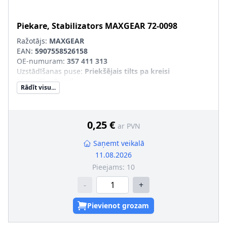
Piekare, Stabilizators
MAXGEAR
72-0098
Ražotājs:
MAXGEAR
EAN:
5907558526158
OE-numuram
:
357 411 313
Uzstādīšanas puse
:
Priekšējais tilts pa kreisi
Materiāls
:
Gumija
Rādīt visu...
Iekšējais diametrs [mm]
:
21
pāra artikulu numuri
:
72-0099
0,25 €
ar PVN
Saņemt veikalā
11.08.2026
Pieejams:
10
-
+
Pievienot grozam