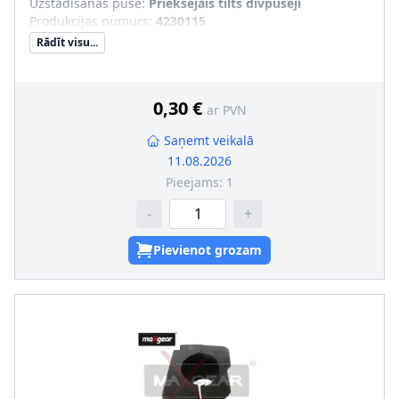
Uzstādīšanas puse
:
Priekšējais tilts divpusēji
Produkcijas numurs
:
4230115
Rādīt visu...
0,30 €
ar PVN
Saņemt veikalā
11.08.2026
Pieejams:
1
-
+
Pievienot grozam