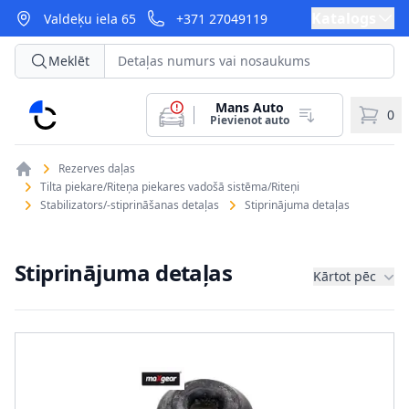
Katalogs
Valdeķu iela 65
+371 27049119
Meklēt
Mans Auto
CarParts
0
Pievienot auto
Rezerves daļas
Tilta piekare/Riteņa piekares vadošā sistēma/Riteņi
Stabilizators/-stiprināšanas detaļas
Stiprinājuma detaļas
Stiprinājuma detaļas
Kārtot pēc