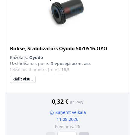
Bukse, Stabilizators
Oyodo
50Z0516-OYO
Ražotājs:
Oyodo
Uzstādīšanas puse
:
Divpusējā aizm. ass
Iekšējais diametrs [mm]
:
16,5
Ārējais diametrs [mm]
:
27
Rādīt visu...
0,32 €
ar PVN
Saņemt veikalā
11.08.2026
Pieejams:
26