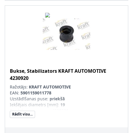
Bukse, Stabilizators
KRAFT AUTOMOTIVE
4230920
Ražotājs:
KRAFT AUTOMOTIVE
EAN:
5901159011778
Uzstādīšanas puse
:
priekšā
Iekšējais diametrs [mm]
:
19
Produkcijas numurs
:
4230920
Rādīt visu...