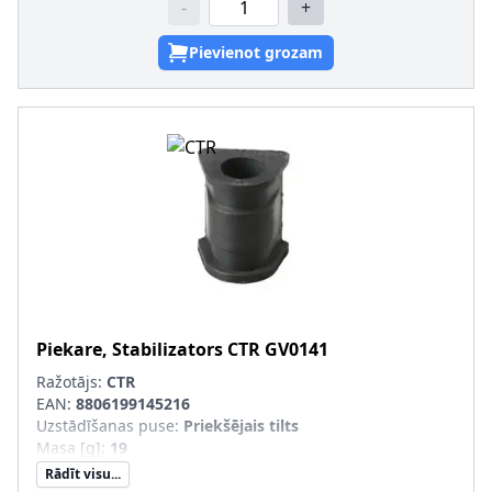
-
+
Pievienot grozam
Piekare, Stabilizators
CTR
GV0141
Ražotājs:
CTR
EAN:
8806199145216
Uzstādīšanas puse
:
Priekšējais tilts
Masa [g]
:
19
Rādīt visu...