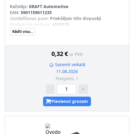
Ražotājs:
KRAFT Automotive
EAN:
5901159011235
Uzstādīšanas puse
:
Priekšējais tilts divpusēji
Produkcijas numurs
:
4230110
Rādīt visu...
0,32 €
ar PVN
Saņemt veikalā
11.08.2026
Pieejams:
1
-
+
Pievienot grozam