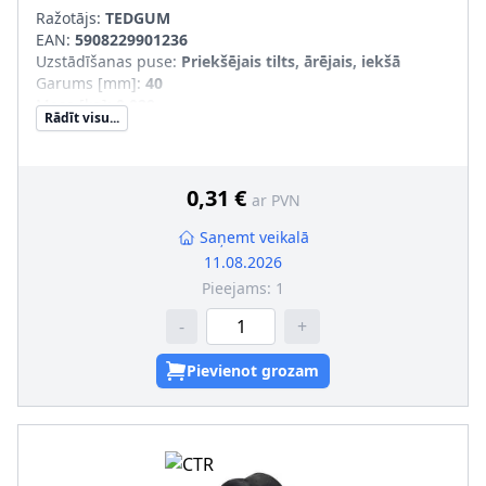
Ražotājs:
TEDGUM
EAN:
5908229901236
Uzstādīšanas puse
:
Priekšējais tilts, ārējais, iekšā
Garums [mm]
:
40
Masa [kg]
:
0,029
Rādīt visu...
nepieciešamais daudzums
:
4
Iekšējais diametrs [mm]
:
21
Uzstādīšanas veids
:
Gumijas balsts
Garums no [mm]
:
40
0,31 €
ar PVN
Saņemt veikalā
11.08.2026
Pieejams:
1
-
+
Pievienot grozam