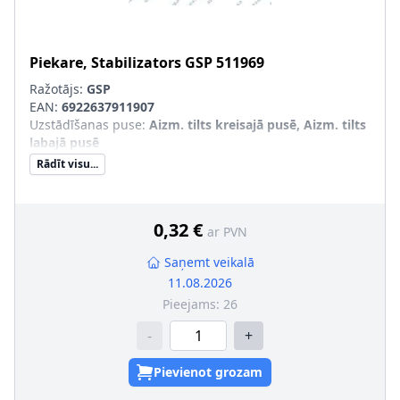
Piekare, Stabilizators
GSP
511969
Ražotājs:
GSP
EAN:
6922637911907
Uzstādīšanas puse
:
Aizm. tilts kreisajā pusē, Aizm. tilts
labajā pusē
Rādīt visu...
0,32 €
ar PVN
Saņemt veikalā
11.08.2026
Pieejams:
26
-
+
Pievienot grozam