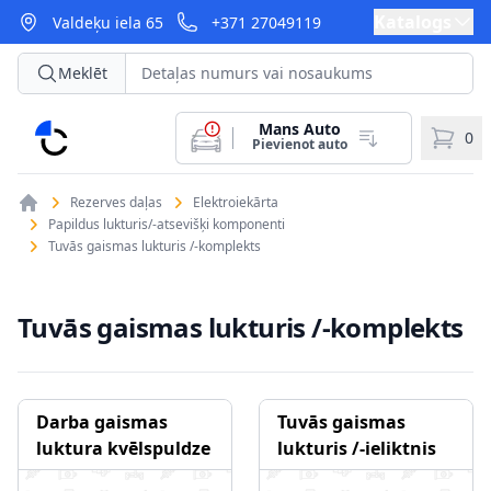
Katalogs
Valdeķu iela 65
+371 27049119
Meklēt
Mans Auto
CarParts
0
Pievienot auto
Rezerves daļas
Elektroiekārta
Papildus lukturis/-atsevišķi komponenti
Tuvās gaismas lukturis /-komplekts
Tuvās gaismas lukturis /-komplekts
Darba gaismas
Tuvās gaismas
luktura kvēlspuldze
lukturis /-ieliktnis