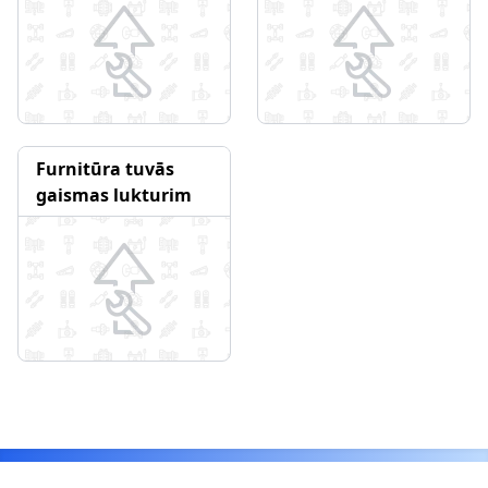
Furnitūra tuvās
gaismas lukturim
Footer