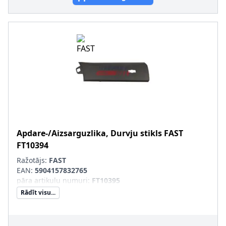
Apdare-/Aizsarguzlika, Durvju stikls
FAST
FT10394
Ražotājs:
FAST
EAN:
5904157832765
pāra artikulu numuri
:
FT10395
Rādīt visu...