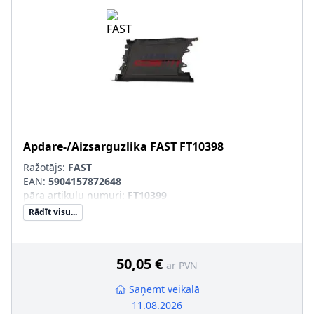
Apdare-/Aizsarguzlika
FAST
FT10398
Ražotājs:
FAST
EAN:
5904157872648
pāra artikulu numuri
:
FT10399
Rādīt visu...
50,05 €
ar PVN
Saņemt veikalā
11.08.2026