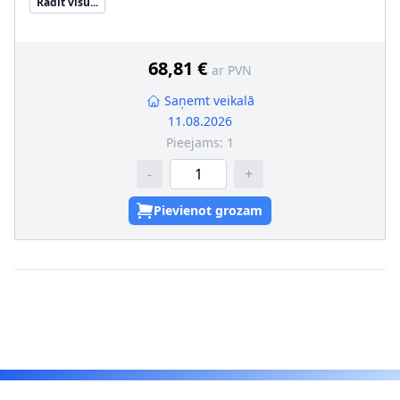
Rādīt visu...
68,81 €
ar PVN
Saņemt veikalā
11.08.2026
Pieejams:
1
-
+
Pievienot grozam
Footer