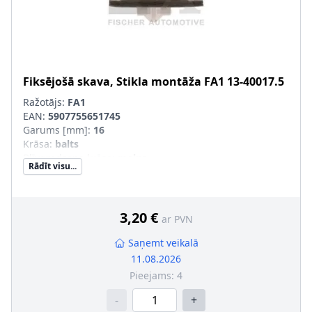
Fiksējošā skava, Stikla montāža
FA1
13-40017.5
Ražotājs:
FA1
EAN:
5907755651745
Garums [mm]
:
16
Krāsa
:
balts
Blīvgredzena krāsa
:
melns
Rādīt visu...
3,20 €
ar PVN
Saņemt veikalā
11.08.2026
Pieejams:
4
-
+