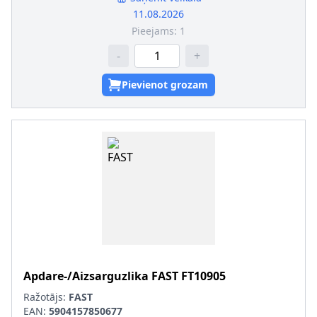
11.08.2026
Pieejams:
1
-
+
Pievienot grozam
Apdare-/Aizsarguzlika
FAST
FT10905
Ražotājs:
FAST
EAN:
5904157850677