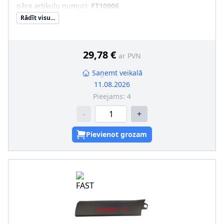
pāra artikulu numuri
:
FT10906
Rādīt visu...
29,78 €
ar PVN
Saņemt veikalā
11.08.2026
Pieejams:
4
-
+
Pievienot grozam