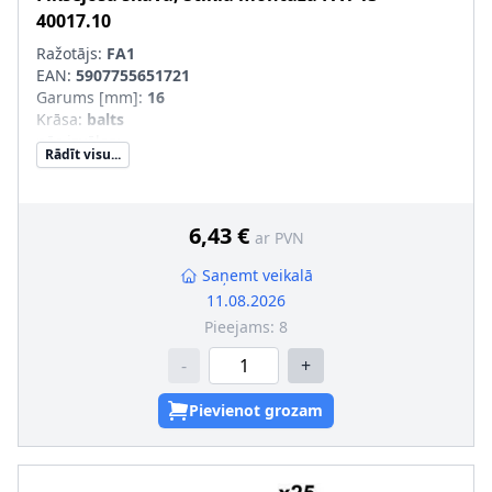
40017.10
Ražotājs:
FA1
EAN:
5907755651721
Garums [mm]
:
16
Krāsa
:
balts
pēc izvēles
:
Rādīt visu...
pāra artikulu numuri
:
13-40017.5, 13-40017.25
Blīvgredzena krāsa
:
melns
6,43 €
ar PVN
Saņemt veikalā
11.08.2026
Pieejams:
8
-
+
Pievienot grozam