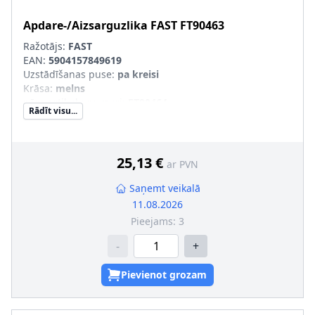
Apdare-/Aizsarguzlika
FAST
FT90463
Ražotājs:
FAST
EAN:
5904157849619
Uzstādīšanas puse
:
pa kreisi
Krāsa
:
melns
pāra artikulu numuri
:
FT90464
Rādīt visu...
25,13 €
ar PVN
Saņemt veikalā
11.08.2026
Pieejams:
3
-
+
Pievienot grozam