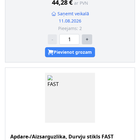
44,28 €
ar PVN
Saņemt veikalā
11.08.2026
Pieejams:
2
-
+
Pievienot grozam
Apdare-/Aizsarguzlika, Durvju stikls
FAST