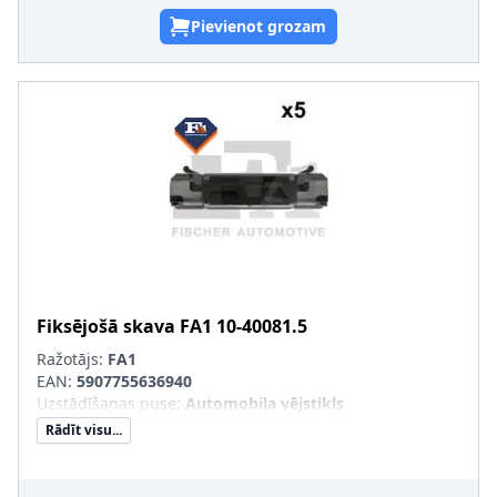
Pievienot grozam
Fiksējošā skava
FA1
10-40081.5
Ražotājs:
FA1
EAN:
5907755636940
Uzstādīšanas puse
:
Automobiļa vējstikls
Rādīt visu...