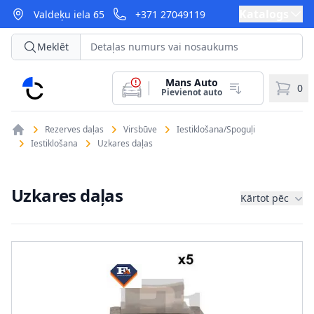
Katalogs
Valdeķu iela 65
+371 27049119
Meklēt
Mans Auto
CarParts
0
Pievienot auto
Rezerves daļas
Virsbūve
Iestiklošana/Spoguļi
Iestiklošana
Uzkares daļas
Uzkares daļas
Kārtot pēc