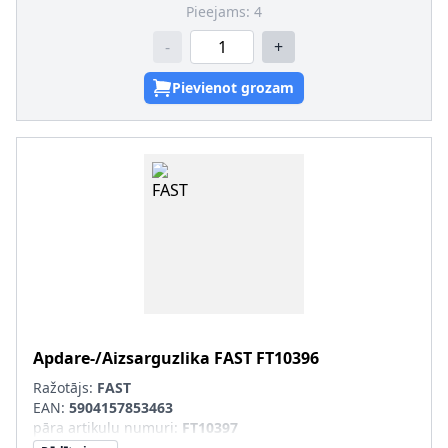
Pieejams:
4
-
+
Pievienot grozam
Apdare-/Aizsarguzlika
FAST
FT10396
Ražotājs:
FAST
EAN:
5904157853463
pāra artikulu numuri
:
FT10397