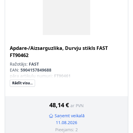
Apdare-/Aizsarguzlika, Durvju stikls
FAST
FT90462
Ražotājs:
FAST
EAN:
5904157849688
pāra artikulu numuri
:
FT90461
Rādīt visu...
48,14 €
ar PVN
Saņemt veikalā
11.08.2026
Pieejams:
2