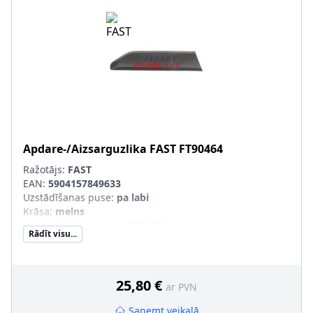
Apdare-/Aizsarguzlika
FAST
FT90464
Ražotājs:
FAST
EAN:
5904157849633
Uzstādīšanas puse
:
pa labi
Krāsa
:
melns
pāra artikulu numuri
:
FT90463
Rādīt visu...
25,80 €
ar PVN
Saņemt veikalā