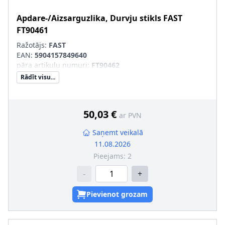
Apdare-/Aizsarguzlika, Durvju stikls
FAST
FT90461
Ražotājs:
FAST
EAN:
5904157849640
pāra artikulu numuri
:
FT90462
Rādīt visu...
50,03 €
ar PVN
Saņemt veikalā
11.08.2026
Pieejams:
2
-
+
Pievienot grozam