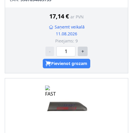
17,14 €
ar PVN
Saņemt veikalā
11.08.2026
Pieejams:
9
-
+
Pievienot grozam