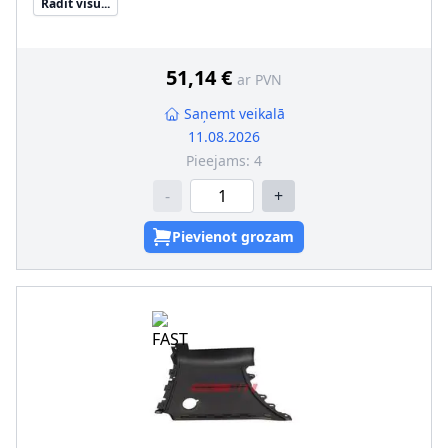
Rādīt visu...
51,14 €
ar PVN
Saņemt veikalā
11.08.2026
Pieejams:
4
-
+
Pievienot grozam