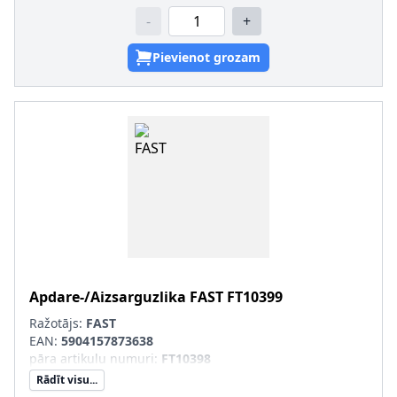
-
+
Pievienot grozam
Apdare-/Aizsarguzlika
FAST
FT10399
Ražotājs:
FAST
EAN:
5904157873638
pāra artikulu numuri
:
FT10398
Rādīt visu...