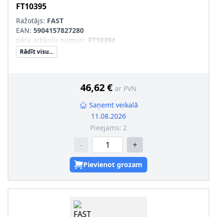
FT10395
Ražotājs:
FAST
EAN:
5904157827280
pāra artikulu numuri
:
FT10394
Rādīt visu...
46,62 €
ar PVN
Saņemt veikalā
11.08.2026
Pieejams:
2
-
+
Pievienot grozam