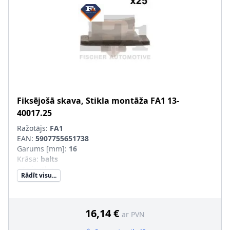
Fiksējošā skava, Stikla montāža
FA1
13-
40017.25
Ražotājs:
FA1
EAN:
5907755651738
Garums [mm]
:
16
Krāsa
:
balts
pēc izvēles
:
Rādīt visu...
pāra artikulu numuri
:
13-40017.5, 13-40017.10
Blīvgredzena krāsa
:
melns
16,14 €
ar PVN