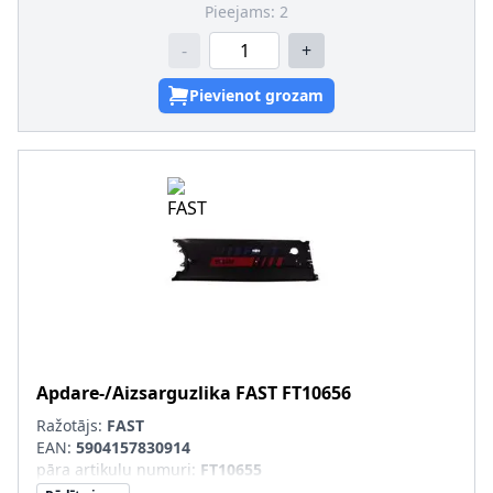
Pieejams:
2
-
+
Pievienot grozam
Apdare-/Aizsarguzlika
FAST
FT10656
Ražotājs:
FAST
EAN:
5904157830914
pāra artikulu numuri
:
FT10655