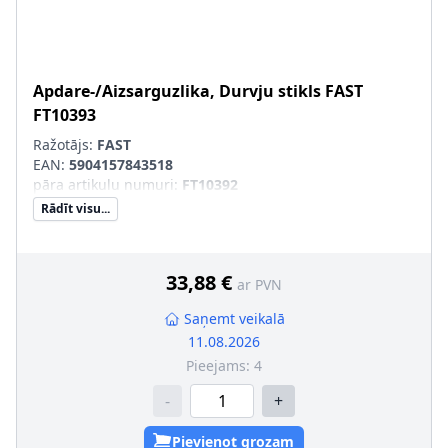
Apdare-/Aizsarguzlika, Durvju stikls
FAST
FT10393
Ražotājs:
FAST
EAN:
5904157843518
pāra artikulu numuri
:
FT10392
Rādīt visu...
33,88 €
ar PVN
Saņemt veikalā
11.08.2026
Pieejams:
4
-
+
Pievienot grozam