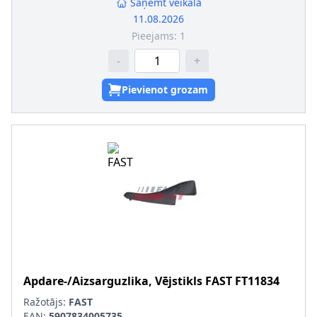
Saņemt veikalā
11.08.2026
Pieejams:
1
-
+
Pievienot grozam
Apdare-/Aizsarguzlika, Vējstikls
FAST
FT11834
Ražotājs:
FAST
EAN:
5907834005735