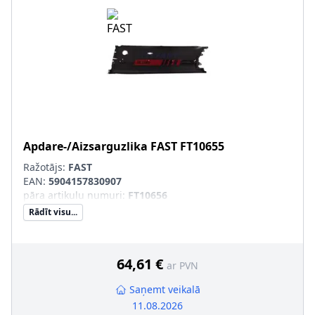
Apdare-/Aizsarguzlika
FAST
FT10655
Ražotājs:
FAST
EAN:
5904157830907
pāra artikulu numuri
:
FT10656
Rādīt visu...
64,61 €
ar PVN
Saņemt veikalā
11.08.2026