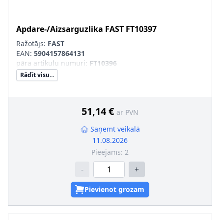
Apdare-/Aizsarguzlika
FAST
FT10397
Ražotājs:
FAST
EAN:
5904157864131
pāra artikulu numuri
:
FT10396
Rādīt visu...
51,14 €
ar PVN
Saņemt veikalā
11.08.2026
Pieejams:
2
-
+
Pievienot grozam