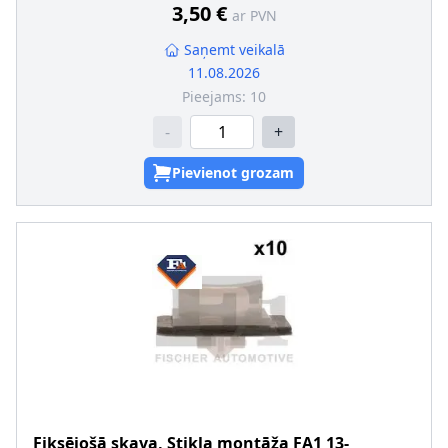
3,50 €
ar PVN
Saņemt veikalā
11.08.2026
Pieejams:
10
-
+
Pievienot grozam
Fiksējošā skava, Stikla montāža
FA1
13-