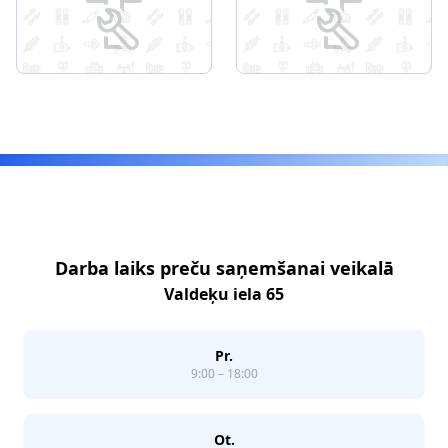
Footer
Darba laiks preču saņemšanai veikalā
Valdeķu iela 65
Pr.
9:00 – 18:00
Ot.