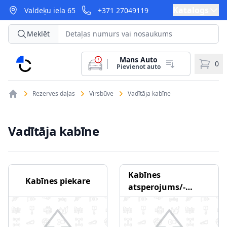
Katalogs
Valdeķu iela 65
+371 27049119
Meklēt
Mans Auto
CarParts
0
Pievienot auto
Rezerves daļas
Virsbūve
Vadītāja kabīne
Vadītāja kabīne
Kabīnes
Kabīnes piekare
atsperojums/-
amortizācija