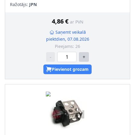
Ražotājs:
JPN
4,86 €
ar PVN
Saņemt veikalā
piektdien, 07.08.2026
Pieejams:
26
-
+
Pievienot grozam