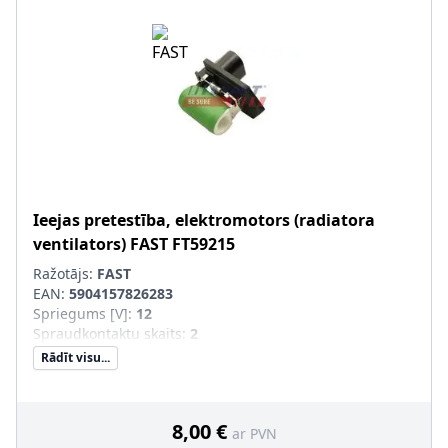
Ieejas pretestība, elektromotors (radiatora
ventilators)
FAST
FT59215
Ražotājs:
FAST
EAN:
5904157826283
Spriegums [V]
:
12
Spraudkontaktu skaits
:
2
Rādīt visu...
8,00 €
ar PVN