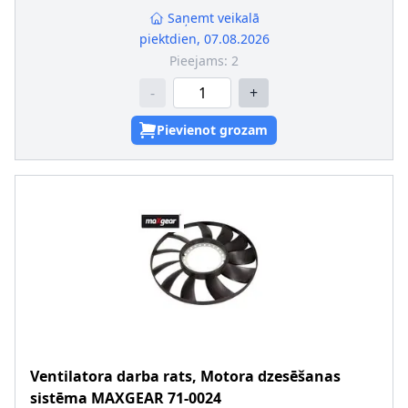
Saņemt veikalā
piektdien, 07.08.2026
Pieejams:
2
-
+
Pievienot grozam
Ventilatora darba rats, Motora dzesēšanas
sistēma
MAXGEAR
71-0024