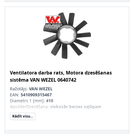
Ventilatora darba rats, Motora dzesēšanas
sistēma
VAN WEZEL
0640742
Ražotājs:
VAN WEZEL
EAN:
5410909315467
Diametrs 1 [mm]
:
410
Apsilde/Dzesēšana
:
viskozās berzes sajūgam
Ventilatora lāpstiņu skaits
:
11
Rādīt visu...
SVHC
:
Nesatur SVHC vielas!