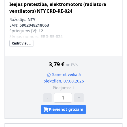
Ieejas pretestība, elektromotors (radiatora
ventilators)
NTY
ERD-RE-024
Ražotājs:
NTY
EAN:
5902048218063
Spriegums [V]
:
12
Sērijas numurs
:
ERD-RE-024
Rādīt visu...
3,79 €
ar PVN
Saņemt veikalā
piektdien, 07.08.2026
Pieejams:
1
-
+
Pievienot grozam