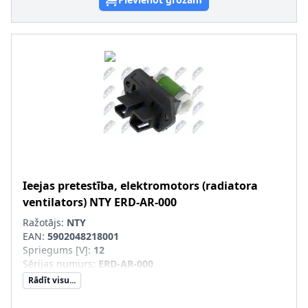
Ieejas pretestība, elektromotors (radiatora
ventilators)
NTY
ERD-AR-000
Ražotājs:
NTY
EAN:
5902048218001
Spriegums [V]
:
12
Sērijas numurs
:
ERD-AR-000
Rādīt visu...