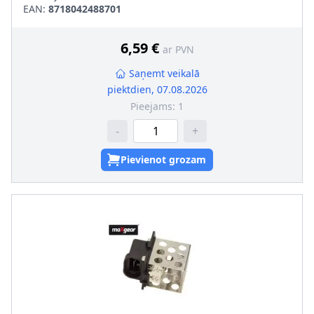
EAN:
8718042488701
6,59 €
ar PVN
Saņemt veikalā
piektdien, 07.08.2026
Pieejams:
1
-
+
Pievienot grozam