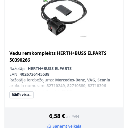
Vadu remkomplekts
HERTH+BUSS ELPARTS
50390266
Ražotājs:
HERTH+BUSS ELPARTS
EAN:
4026736145538
Ražotāja ierobežojums
:
Mercedes-Benz, VAG, Scania
artikula numuram
:
82710249, 82710380, 82710396
Aizsardzības tips (IP-kods)
:
IP X7
Rādīt visu...
Vada garums [mm]
:
500
Papildus artikuls/Papildus informācija
:
ar
kontaktligzdas korpusu, ar blīvēm, ar šļūteni
Spraudkontaktu skaits
:
2
6,58 €
ar PVN
Papildu artikuls/Papildu info 2
:
ar vadu
Spraudkontakta veids
:
Plakana kontaktligzda
Saņemt veikalā