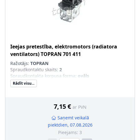
Ieejas pretestība, elektromotors (radiatora
ventilators)
TOPRAN
701 411
Ražotājs:
TOPRAN
Spraudkontaktu skaits
:
2
Spraudkontakta korpusa forma
:
ovāls
Rādīt visu...
7,15 €
ar PVN
Saņemt veikalā
piektdien, 07.08.2026
Pieejams:
3