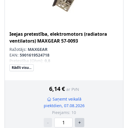
Ieejas pretestība, elektromotors (radiatora
ventilators)
MAXGEAR
57-0093
Ražotājs:
MAXGEAR
EAN:
5901619524718
Pretestība [Ohm]
:
0,8
Rādīt visu...
6,14 €
ar PVN
Saņemt veikalā
piektdien, 07.08.2026
Pieejams:
10
-
+