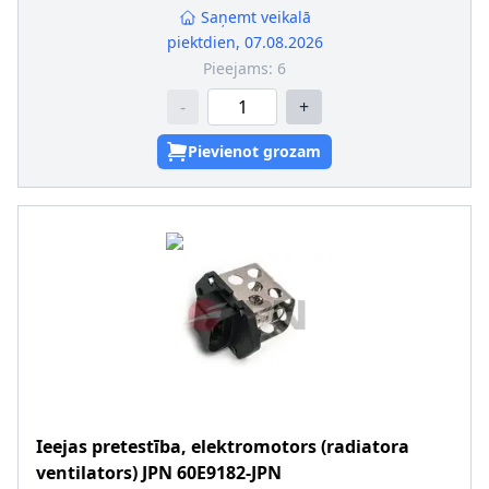
Saņemt veikalā
piektdien, 07.08.2026
Pieejams:
6
-
+
Pievienot grozam
Ieejas pretestība, elektromotors (radiatora
ventilators)
JPN
60E9182-JPN