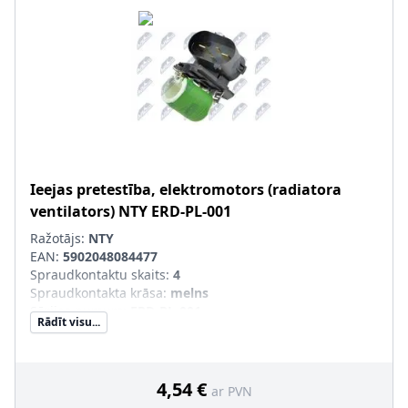
Ieejas pretestība, elektromotors (radiatora
ventilators)
NTY
ERD-PL-001
Ražotājs:
NTY
EAN:
5902048084477
Spraudkontaktu skaits
:
4
Spraudkontakta krāsa
:
melns
Sērijas numurs
:
ERD-PL-001
Rādīt visu...
4,54 €
ar PVN