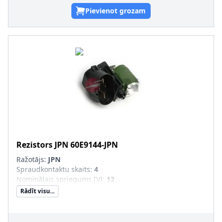
Pievienot grozam
Rezistors
JPN
60E9144-JPN
Ražotājs:
JPN
Spraudkontaktu skaits
:
4
Nominālais spriegums [V]
:
12
Rādīt visu...