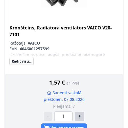
Kronšteins, Radiatora ventilators
VAICO
V20-
7101
Ražotājs:
VAICO
EAN:
4046001257599
Uzstādīšanas puse
:
augšā, priekšā un aizmugurē
Rādīt visu...
1,57 €
ar PVN
Saņemt veikalā
piektdien, 07.08.2026
Pieejams:
7
-
+
Pievienot grozam