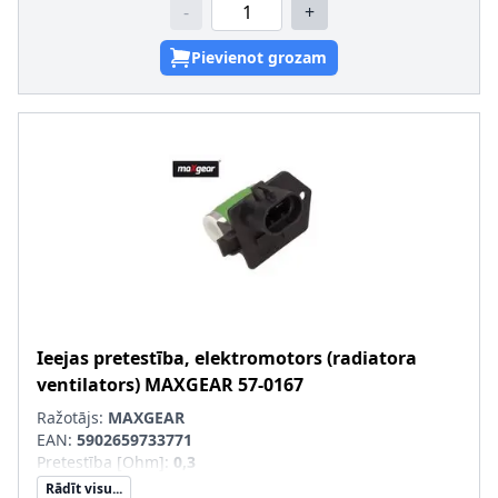
-
+
Pievienot grozam
Ieejas pretestība, elektromotors (radiatora
ventilators)
MAXGEAR
57-0167
Ražotājs:
MAXGEAR
EAN:
5902659733771
Pretestība [Ohm]
:
0,3
Rādīt visu...