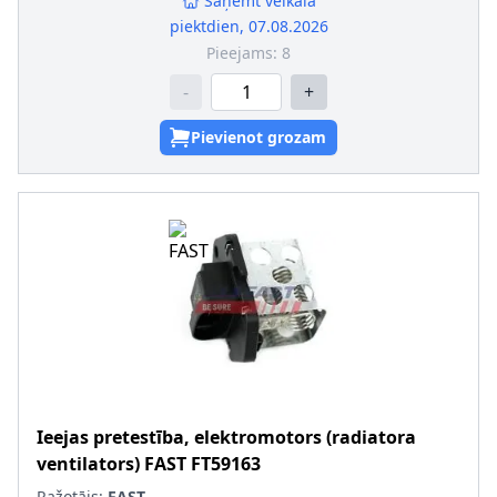
Saņemt veikalā
piektdien, 07.08.2026
Pieejams:
8
-
+
Pievienot grozam
Ieejas pretestība, elektromotors (radiatora
ventilators)
FAST
FT59163
Ražotājs:
FAST