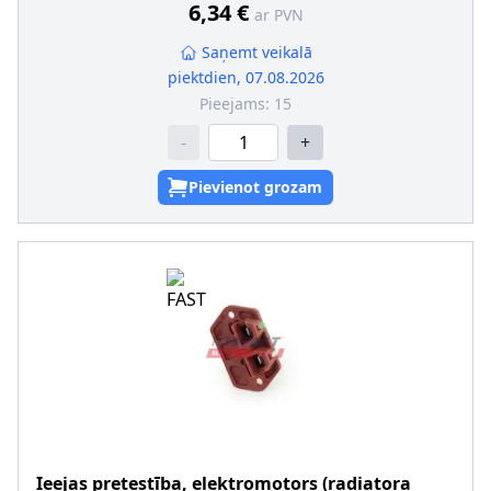
6,34 €
ar PVN
Saņemt veikalā
piektdien, 07.08.2026
Pieejams:
15
-
+
Pievienot grozam
Ieejas pretestība, elektromotors (radiatora