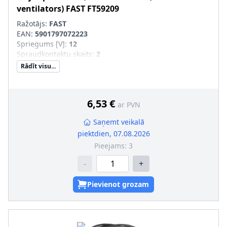
ventilators)
FAST
FT59209
Ražotājs:
FAST
EAN:
5901797072223
Spriegums [V]
:
12
Spraudkontaktu skaits
:
2
Rādīt visu...
6,53 €
ar PVN
Saņemt veikalā
piektdien, 07.08.2026
Pieejams:
3
-
+
Pievienot grozam