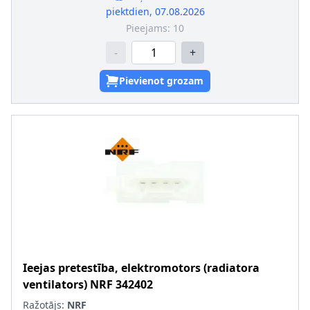
Ligzdas platums [mm]
:
2,8
piektdien, 07.08.2026
SVHC
:
Nesatur SVHC vielas!
Pieejams:
10
Spraudņa korpusa veids
:
Kontaktligzdas korpuss
Temperatūras diapazons no [°C]
:
-25
-
+
Temperatūras diapazons līdz [°C]
:
+140
Vada šķērsgriezums [mm²]
:
0,75
Pievienot grozam
Ieejas pretestība, elektromotors (radiatora
ventilators)
NRF
342402
Ražotājs:
NRF