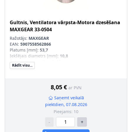
Gultnis, Ventilatora vārpsta-Motora dzesēšana
MAXGEAR
33-0504
Ražotājs:
MAXGEAR
EAN:
5907558562866
Platums [mm]
:
53,7
Iekšējais diametrs [mm]
:
10,8
Ārējais diametrs [mm]
:
40
Rādīt visu...
Gultņa konstrukcija
:
Koniskais rullīšu gultnis
8,05 €
ar PVN
Saņemt veikalā
piektdien, 07.08.2026
Pieejams:
10
-
+