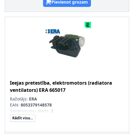
Pievienot grozam
Ieejas pretestība, elektromotors (radiatora
ventilators)
ERA
665017
Ražotājs:
ERA
EAN:
8053379148578
Savienojumu skaits
:
2
Rādīt visu...