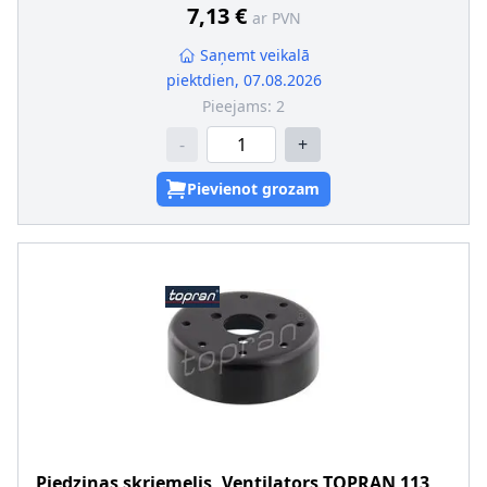
7,13 €
ar PVN
Saņemt veikalā
piektdien, 07.08.2026
Pieejams:
2
-
+
Pievienot grozam
Piedziņas skriemelis, Ventilators
TOPRAN
113