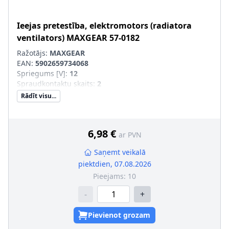
Ieejas pretestība, elektromotors (radiatora
ventilators)
MAXGEAR
57-0182
Ražotājs:
MAXGEAR
EAN:
5902659734068
Spriegums [V]
:
12
Spraudkontaktu skaits
:
2
Rādīt visu...
6,98 €
ar PVN
Saņemt veikalā
piektdien, 07.08.2026
Pieejams:
10
-
+
Pievienot grozam