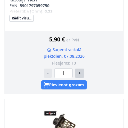
EAN:
5901797059750
Pretestība [Ohm]
:
0,23
Rādīt visu...
5,90 €
ar PVN
Saņemt veikalā
piektdien, 07.08.2026
Pieejams:
10
-
+
Pievienot grozam