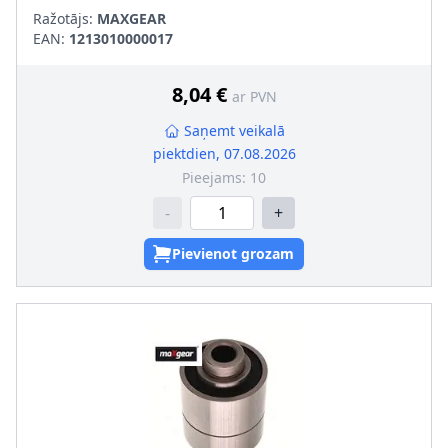
Ražotājs:
MAXGEAR
EAN:
1213010000017
8,04 €
ar PVN
Saņemt veikalā
piektdien, 07.08.2026
Pieejams:
10
-
+
Pievienot grozam