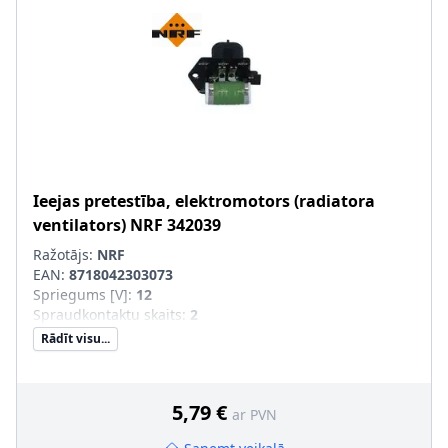
Ieejas pretestība, elektromotors (radiatora
ventilators)
NRF
342039
Ražotājs:
NRF
EAN:
8718042303073
Spriegums [V]
:
12
Spraudkontaktu skaits
:
2
Rādīt visu...
5,79 €
ar PVN