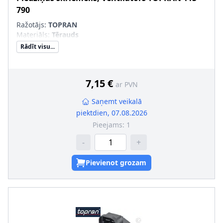
790
Ražotājs:
TOPRAN
Materiāls
:
Tērauds
Rādīt visu...
7,15 €
ar PVN
Saņemt veikalā
piektdien, 07.08.2026
Pieejams:
1
-
+
Pievienot grozam