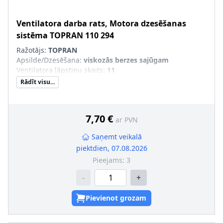
Ventilatora darba rats, Motora dzesēšanas
sistēma
TOPRAN
110 294
Ražotājs:
TOPRAN
Apsilde/Dzesēšana
:
viskozās berzes sajūgam
Ventilatora lāpstiņu skaits
:
11
Rādīt visu...
7,70 €
ar PVN
Saņemt veikalā
piektdien, 07.08.2026
Pieejams:
3
-
+
Pievienot grozam