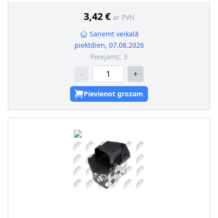
3,42 €
ar PVN
Saņemt veikalā
piektdien, 07.08.2026
Pieejams:
3
-
+
Pievienot grozam