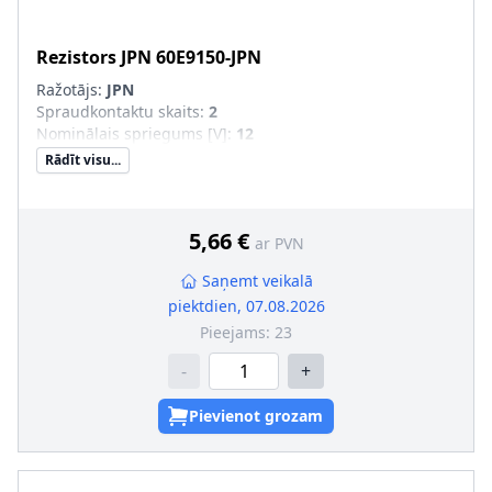
Rezistors
JPN
60E9150-JPN
Ražotājs:
JPN
Spraudkontaktu skaits
:
2
Nominālais spriegums [V]
:
12
Rādīt visu...
5,66 €
ar PVN
Saņemt veikalā
piektdien, 07.08.2026
Pieejams:
23
-
+
Pievienot grozam