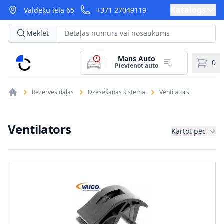
Katalogs
Valdeķu iela 65
+371 27049119
Meklēt
Mans Auto
CarParts
0
Pievienot auto
Rezerves daļas
Dzesēšanas sistēma
Ventilators
Ventilators
Kārtot pēc