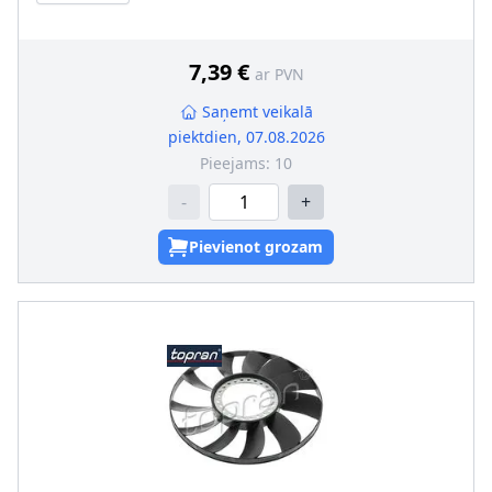
7,39 €
ar PVN
Saņemt veikalā
piektdien, 07.08.2026
Pieejams:
10
-
+
Pievienot grozam