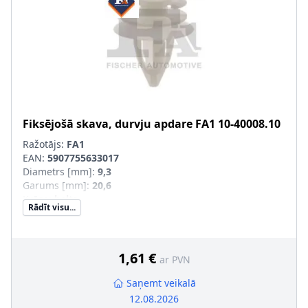
Fiksējošā skava, durvju apdare
FA1
10-40008.10
Ražotājs:
FA1
EAN:
5907755633017
Diametrs [mm]
:
9,3
Garums [mm]
:
20,6
Krāsa
:
balts
Rādīt visu...
pēc izvēles
:
pāra artikulu numuri
:
10-40008.5, 10-40008.25
1,61 €
ar PVN
Saņemt veikalā
12.08.2026