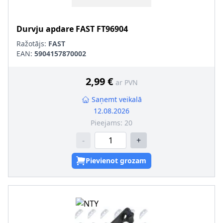
Durvju apdare
FAST
FT96904
Ražotājs:
FAST
EAN:
5904157870002
2,99 €
ar PVN
Saņemt veikalā
12.08.2026
Pieejams:
20
-
+
Pievienot grozam