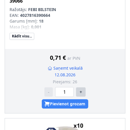
39066
Ražotājs:
FEBI BILSTEIN
EAN:
4027816390664
Garums [mm]
:
18
Masa [kg]
:
0,001
Krāsa
:
balts
Rādīt visu...
Materiāls
:
Plastmasa, POM (Polyoxymethylen)
Papildus artikuls/Papildus informācija
:
ar blīvi
Ārējais diametrs 1 [mm]
:
13
Ārējais diametrs 2 [mm]
:
18
0,71 €
ar PVN
Saņemt veikalā
12.08.2026
Pieejams:
26
-
+
Pievienot grozam