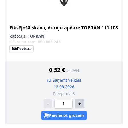
Fiksējošā skava, durvju apdare
TOPRAN
111 108
Ražotājs:
TOPRAN
OE-numuram
:
8E0 868 243
Rādīt visu...
0,52 €
ar PVN
Saņemt veikalā
12.08.2026
Pieejams:
3
-
+
Pievienot grozam