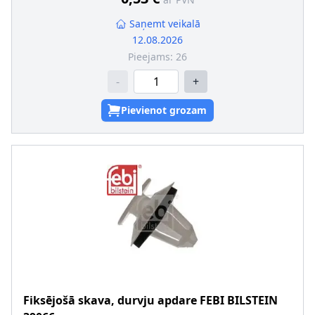
Ārējais diametrs 2 [mm]
:
23
Saņemt veikalā
12.08.2026
Pieejams:
26
-
+
Pievienot grozam
Fiksējošā skava, durvju apdare
FEBI BILSTEIN