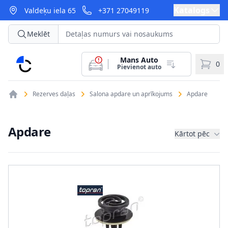
Katalogs
Valdeķu iela 65
+371 27049119
Meklēt
Mans Auto
CarParts
0
Pievienot auto
Rezerves daļas
Salona apdare un aprīkojums
Apdare
Apdare
Kārtot pēc