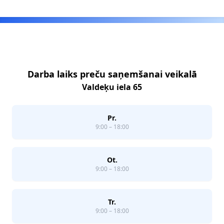
Footer
Darba laiks preču saņemšanai veikalā
Valdeķu iela 65
Pr.
9:00 – 18:00
Ot.
9:00 – 18:00
Tr.
9:00 – 18:00