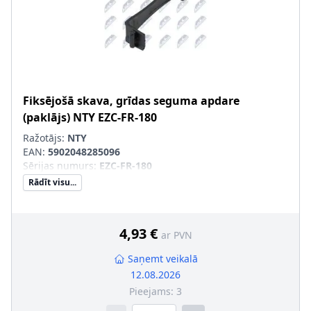
Fiksējošā skava, grīdas seguma apdare
(paklājs)
NTY
EZC-FR-180
Ražotājs:
NTY
EAN:
5902048285096
Sērijas numurs
:
EZC-FR-180
Rādīt visu...
4,93 €
ar PVN
Saņemt veikalā
12.08.2026
Pieejams:
3