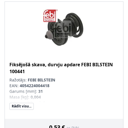
Fiksējošā skava, durvju apdare
FEBI BILSTEIN
100441
Ražotājs:
FEBI BILSTEIN
EAN:
4054224004418
Garums [mm]
:
31
Masa [kg]
:
0,004
Urbums-Ø [mm]
:
8
Rādīt visu...
Krāsa
:
melns
Materiāls
:
Plastmasa, PA (poliamīds), POM
(Polyoxymethylen)
Ārējais diametrs 1 [mm]
:
22
0,53 €
ar PVN