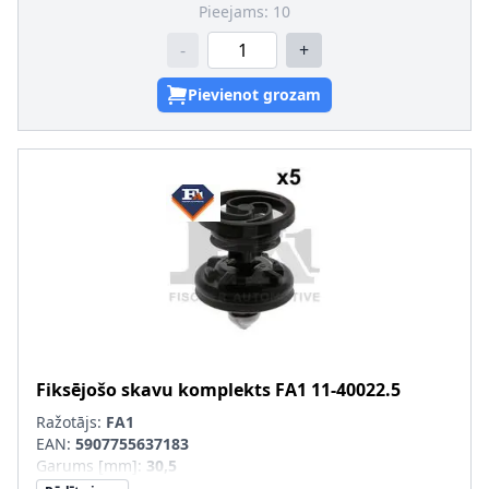
Pieejams:
10
-
+
Pievienot grozam
Fiksējošo skavu komplekts
FA1
11-40022.5
Ražotājs:
FA1
EAN:
5907755637183
Garums [mm]
:
30,5