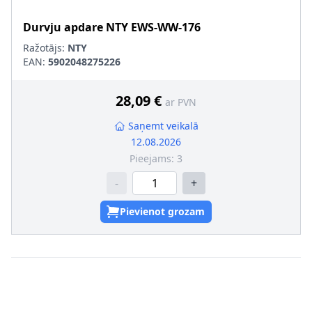
Durvju apdare
NTY
EWS-WW-176
Ražotājs:
NTY
EAN:
5902048275226
28,09 €
ar PVN
Saņemt veikalā
12.08.2026
Pieejams:
3
-
+
Pievienot grozam