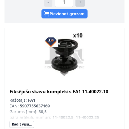
-
+
Pievienot grozam
Fiksējošo skavu komplekts
FA1
11-40022.10
Ražotājs:
FA1
EAN:
5907755637169
Garums [mm]
:
30,5
pāra artikulu numuri
:
11-40022.5, 11-40022.25
Rādīt visu...