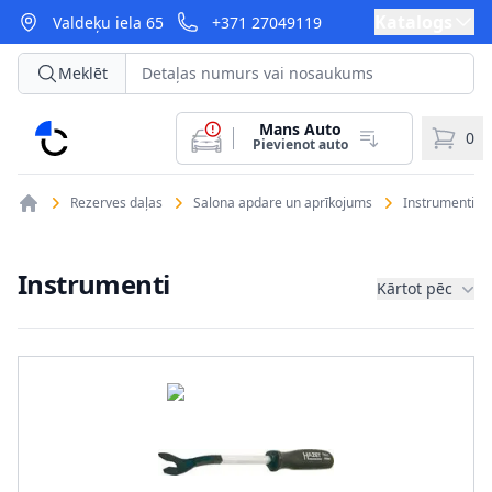
Katalogs
Valdeķu iela 65
+371 27049119
Meklēt
Mans Auto
CarParts
0
Pievienot auto
Rezerves daļas
Salona apdare un aprīkojums
Instrumenti
Instrumenti
Kārtot pēc