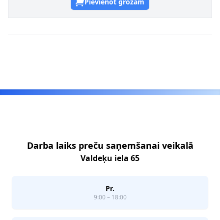
Pievienot grozam
Footer
Darba laiks preču saņemšanai veikalā
Valdeķu iela 65
Pr.
9:00 – 18:00