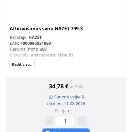
Atbrīvošanas svira
HAZET
799-3
Ražotājs:
HAZET
EAN:
4000896031993
Garums [mm]
:
268
Materiāls
:
Instrumentu tērauds
Neto svars [kg]
:
0,14
Rādīt visu...
34,78 €
ar PVN
Saņemt veikalā
otrdien, 11.08.2026
Pieejams:
1
-
+