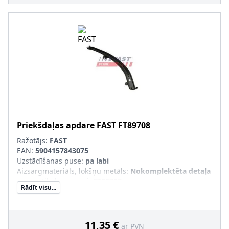
Priekšdaļas apdare
FAST
FT89708
Ražotājs:
FAST
EAN:
5904157843075
Uzstādīšanas puse
:
pa labi
Aizsargmateriāls, lokšņu metāls
:
Nokomplektēta detaļa
pāra artikulu numuri
:
FT89707
Rādīt visu...
11,35 €
ar PVN