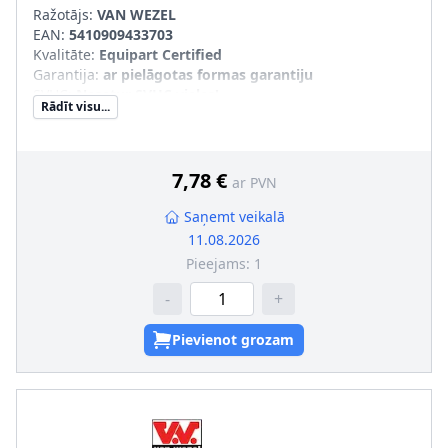
Ražotājs:
VAN WEZEL
EAN:
5410909433703
Kvalitāte
:
Equipart Certified
Garantija
:
ar pielāgotas formas garantiju
SVHC
:
Nesatur SVHC vielas!
Rādīt visu...
7,78 €
ar PVN
Saņemt veikalā
11.08.2026
Pieejams:
1
-
+
Pievienot grozam