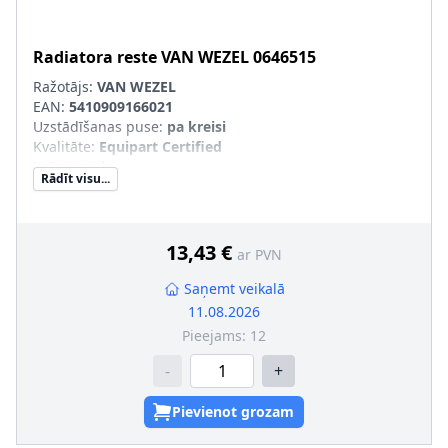
Radiatora reste
VAN WEZEL
0646515
Ražotājs:
VAN WEZEL
EAN:
5410909166021
Uzstādīšanas puse
:
pa kreisi
Kvalitāte
:
Equipart Certified
Krāsa
:
melns
Rādīt visu...
Noformējums
:
ar dekoratīvo uzliku
Garantija
:
ar pielāgotas formas garantiju
Rāmja krāsa
:
hroms
SVHC
:
Nesatur SVHC vielas!
13,43 €
ar PVN
pāra artikulu numuri
:
0646516
Saņemt veikalā
11.08.2026
Pieejams:
12
-
+
Pievienot grozam