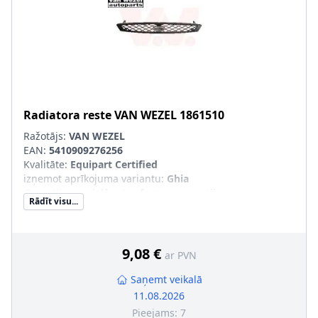
Radiatora reste
VAN WEZEL
1861510
Ražotājs:
VAN WEZEL
EAN:
5410909276256
Kvalitāte
:
Equipart Certified
izņemot aprīkojuma variantu
:
Ghia
Garantija
:
ar pielāgotas formas garantiju
Rādīt visu...
SVHC
:
Nesatur SVHC vielas!
9,08 €
ar PVN
Saņemt veikalā
11.08.2026
Pieejams:
7