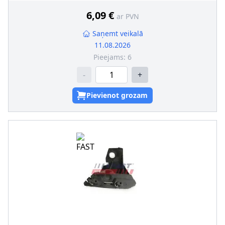
6,09 €
ar PVN
Saņemt veikalā
11.08.2026
Pieejams:
6
-
+
Pievienot grozam