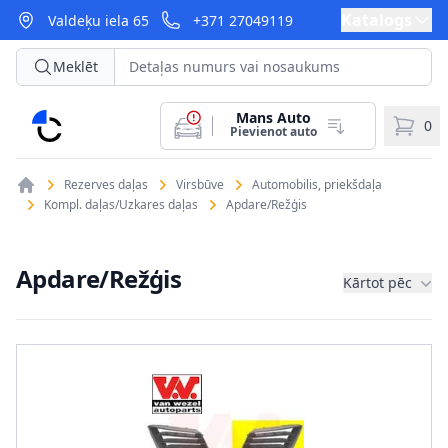
Katalogs
Valdeķu iela 65
+371 27049119
Meklēt
Mans Auto
CarParts
0
Pievienot auto
Rezerves daļas
Virsbūve
Automobilis, priekšdaļa
Kompl. daļas/Uzkares daļas
Apdare/Režģis
Apdare/Režģis
Kārtot pēc