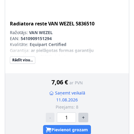
Radiatora reste
VAN WEZEL
5836510
Ražotājs:
VAN WEZEL
EAN:
5410909151294
Kvalitāte
:
Equipart Certified
Garantija
:
ar pielāgotas formas garantiju
SVHC
:
Nesatur SVHC vielas!
Rādīt visu...
7,06 €
ar PVN
Saņemt veikalā
11.08.2026
Pieejams:
8
-
+
Pievienot grozam