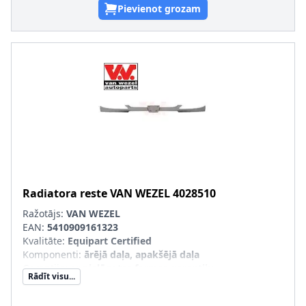
Pievienot grozam
Radiatora reste
VAN WEZEL
4028510
Ražotājs:
VAN WEZEL
EAN:
5410909161323
Kvalitāte
:
Equipart Certified
Komponenti
:
ārējā daļa, apakšējā daļa
Garantija
:
ar pielāgotas formas garantiju
Rādīt visu...
SVHC
:
Nesatur SVHC vielas!