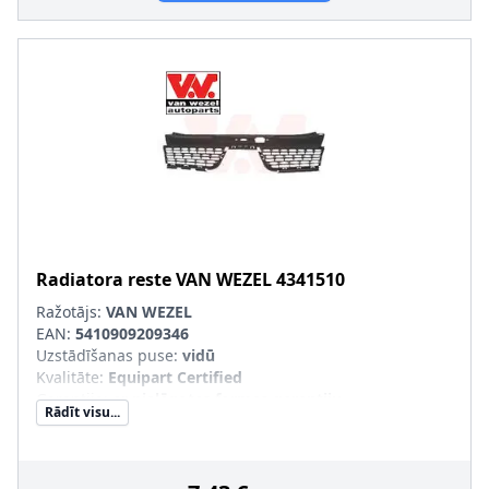
Radiatora reste
VAN WEZEL
4341510
Ražotājs:
VAN WEZEL
EAN:
5410909209346
Uzstādīšanas puse
:
vidū
Kvalitāte
:
Equipart Certified
Garantija
:
ar pielāgotas formas garantiju
Rādīt visu...
SVHC
:
Nesatur SVHC vielas!