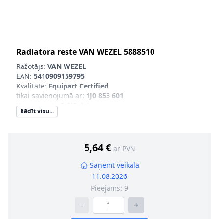
Radiatora reste
VAN WEZEL
5888510
Ražotājs:
VAN WEZEL
EAN:
5410909159795
Kvalitāte
:
Equipart Certified
tikai savienojumā ar
:
1J0 853 601
Komponenti
:
ārējā daļa
Rādīt visu...
Garantija
:
ar pielāgotas formas garantiju
SVHC
:
Nesatur SVHC vielas!
5,64 €
ar PVN
Saņemt veikalā
11.08.2026
Pieejams:
9
-
+