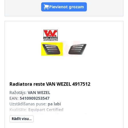
Pievienot grozam
Radiatora reste
VAN WEZEL
4917512
Ražotājs:
VAN WEZEL
EAN:
5410909253547
Uzstādīšanas puse
:
pa labi
Kvalitāte
:
Equipart Certified
Garantija
:
ar pielāgotas formas garantiju
Rādīt visu...
SVHC
:
Nesatur SVHC vielas!
pāra artikulu numuri
:
4917511