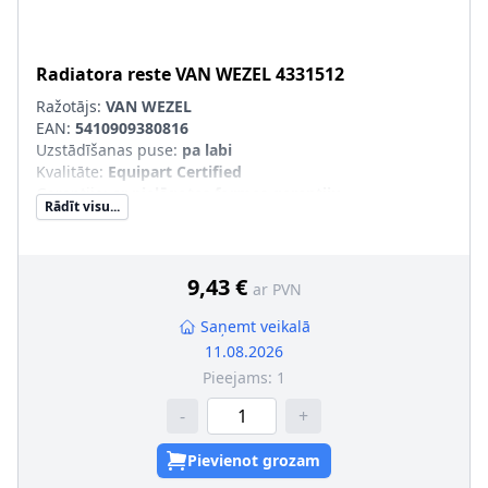
Radiatora reste
VAN WEZEL
4331512
Ražotājs:
VAN WEZEL
EAN:
5410909380816
Uzstādīšanas puse
:
pa labi
Kvalitāte
:
Equipart Certified
Garantija
:
ar pielāgotas formas garantiju
Rādīt visu...
SVHC
:
Nesatur SVHC vielas!
pāra artikulu numuri
:
4331511
9,43 €
ar PVN
Saņemt veikalā
11.08.2026
Pieejams:
1
-
+
Pievienot grozam