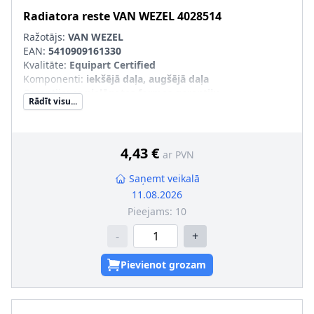
Radiatora reste
VAN WEZEL
4028514
Ražotājs:
VAN WEZEL
EAN:
5410909161330
Kvalitāte
:
Equipart Certified
Komponenti
:
iekšējā daļa, augšējā daļa
Garantija
:
ar pielāgotas formas garantiju
Rādīt visu...
SVHC
:
Nesatur SVHC vielas!
4,43 €
ar PVN
Saņemt veikalā
11.08.2026
Pieejams:
10
-
+
Pievienot grozam