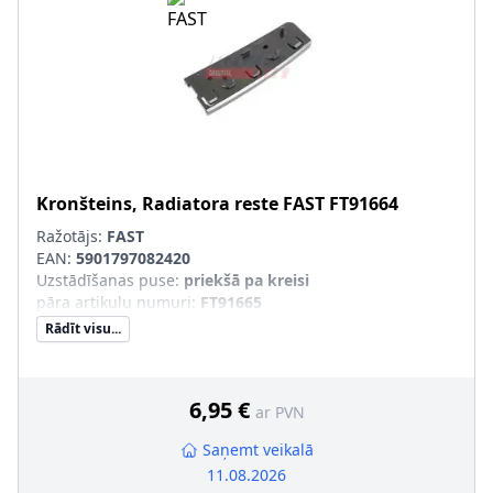
Kronšteins, Radiatora reste
FAST
FT91664
Ražotājs:
FAST
EAN:
5901797082420
Uzstādīšanas puse
:
priekšā pa kreisi
pāra artikulu numuri
:
FT91665
Rādīt visu...
6,95 €
ar PVN
Saņemt veikalā
11.08.2026