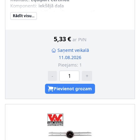
Komponenti
:
iekšējā daļa
Garantija
:
ar pielāgotas formas garantiju
Rādīt visu...
SVHC
:
Nesatur SVHC vielas!
5,33 €
ar PVN
Saņemt veikalā
11.08.2026
Pieejams:
1
-
+
Pievienot grozam