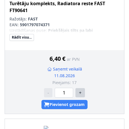
Turētāju komplekts, Radiatora reste
FAST
FT90641
Ražotājs:
FAST
EAN:
5901797074371
Uzstādīšanas puse
:
Priekšējais tilts pa labi
Rādīt visu...
6,40 €
ar PVN
Saņemt veikalā
11.08.2026
Pieejams:
17
-
+
Pievienot grozam