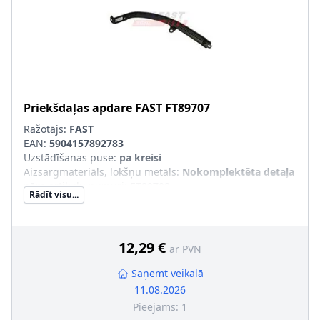
Priekšdaļas apdare
FAST
FT89707
Ražotājs:
FAST
EAN:
5904157892783
Uzstādīšanas puse
:
pa kreisi
Aizsargmateriāls, lokšņu metāls
:
Nokomplektēta detaļa
pāra artikulu numuri
:
FT89708
Rādīt visu...
12,29 €
ar PVN
Saņemt veikalā
11.08.2026
Pieejams:
1