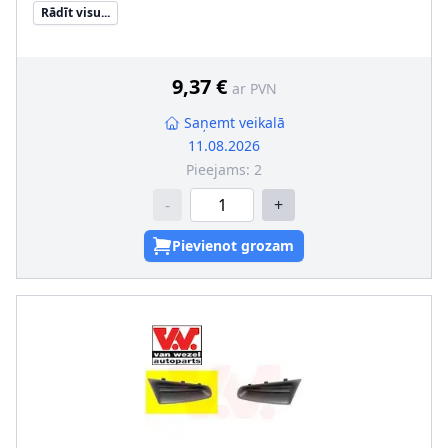
SVHC
:
Nesatur SVHC vielas!
Rādīt visu...
9,37 €
ar PVN
Saņemt veikalā
11.08.2026
Pieejams:
2
-
+
Pievienot grozam