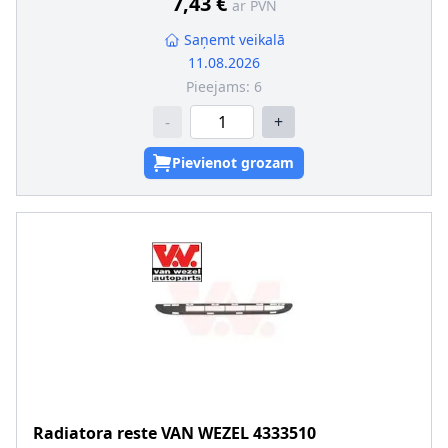
7,43 €
ar PVN
Saņemt veikalā
11.08.2026
Pieejams:
6
-
+
Pievienot grozam
Radiatora reste
VAN WEZEL
4333510