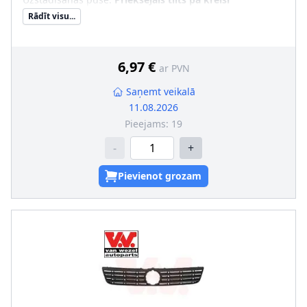
Rādīt visu...
6,97 €
ar PVN
Saņemt veikalā
11.08.2026
Pieejams:
19
-
+
Pievienot grozam