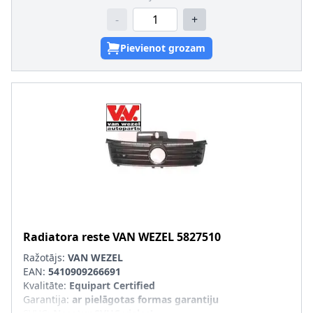
-
+
Pievienot grozam
Radiatora reste
VAN WEZEL
5827510
Ražotājs:
VAN WEZEL
EAN:
5410909266691
Kvalitāte
:
Equipart Certified
Garantija
:
ar pielāgotas formas garantiju