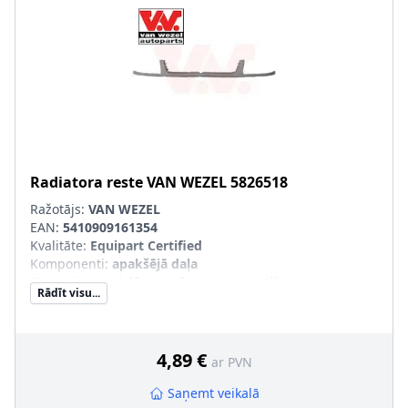
Radiatora reste
VAN WEZEL
5826518
Ražotājs:
VAN WEZEL
EAN:
5410909161354
Kvalitāte
:
Equipart Certified
Komponenti
:
apakšējā daļa
Garantija
:
ar pielāgotas formas garantiju
Rādīt visu...
SVHC
:
Nesatur SVHC vielas!
4,89 €
ar PVN
Saņemt veikalā