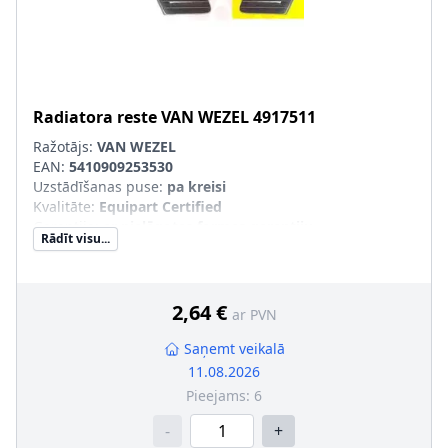
Radiatora reste
VAN WEZEL
4917511
Ražotājs:
VAN WEZEL
EAN:
5410909253530
Uzstādīšanas puse
:
pa kreisi
Kvalitāte
:
Equipart Certified
Garantija
:
ar pielāgotas formas garantiju
Rādīt visu...
SVHC
:
Nesatur SVHC vielas!
pāra artikulu numuri
:
4917512
2,64 €
ar PVN
Saņemt veikalā
11.08.2026
Pieejams:
6
-
+