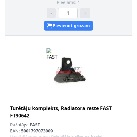
Pieejams:
1
-
+
Pievienot grozam
Turētāju komplekts, Radiatora reste
FAST
FT90642
Ražotājs:
FAST
EAN:
5901797073909
Uzstādīšanas puse
:
Priekšējais tilts pa kreisi