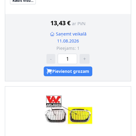
Rādīt visu...
Noformējums
:
ar dekoratīvo uzliku
Garantija
:
ar pielāgotas formas garantiju
Rāmja krāsa
:
hroms
SVHC
:
Nesatur SVHC vielas!
13,43 €
ar PVN
pāra artikulu numuri
:
0646515
Saņemt veikalā
11.08.2026
Pieejams:
1
-
+
Pievienot grozam