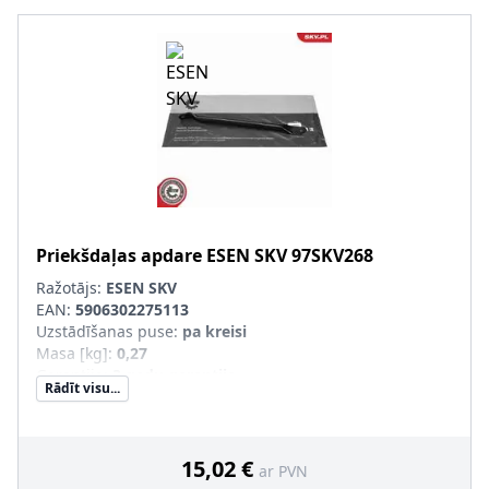
Priekšdaļas apdare
ESEN SKV
97SKV268
Ražotājs:
ESEN SKV
EAN:
5906302275113
Uzstādīšanas puse
:
pa kreisi
Masa [kg]
:
0,27
Garantija
:
3 gadu garantija
Rādīt visu...
pāra artikulu numuri
:
97SKV269
Jaunā det. obl. jāsal. ar veco det.(īpaši OE/oriģ. det. Nr.)
:
15,02 €
ar PVN