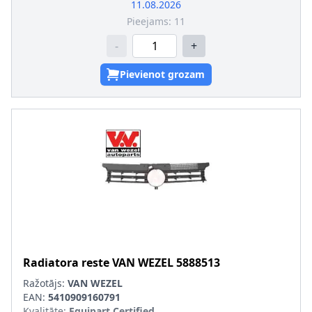
11.08.2026
Pieejams:
11
-
+
Pievienot grozam
Radiatora reste
VAN WEZEL
5888513
Ražotājs:
VAN WEZEL
EAN:
5410909160791
Kvalitāte
:
Equipart Certified