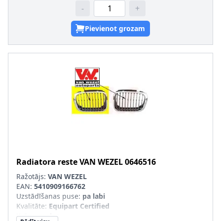
-
+
Pievienot grozam
Radiatora reste
VAN WEZEL
0646516
Ražotājs:
VAN WEZEL
EAN:
5410909166762
Uzstādīšanas puse
:
pa labi
Kvalitāte
:
Equipart Certified
Krāsa
:
melns