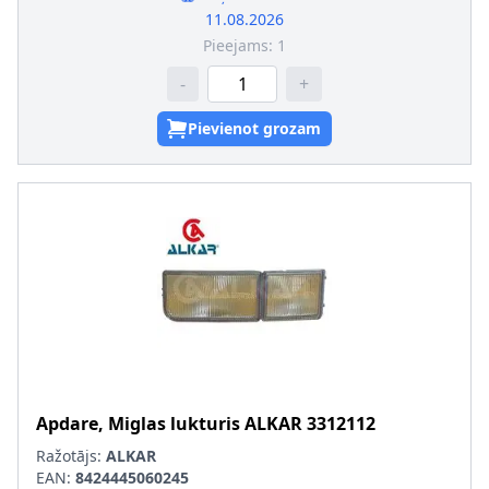
11.08.2026
Pieejams:
1
-
+
Pievienot grozam
Apdare, Miglas lukturis
ALKAR
3312112
Ražotājs:
ALKAR
EAN:
8424445060245