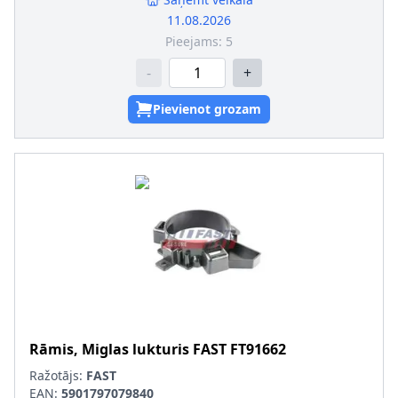
11.08.2026
Pieejams:
5
-
+
Pievienot grozam
Rāmis, Miglas lukturis
FAST
FT91662
Ražotājs:
FAST
EAN:
5901797079840