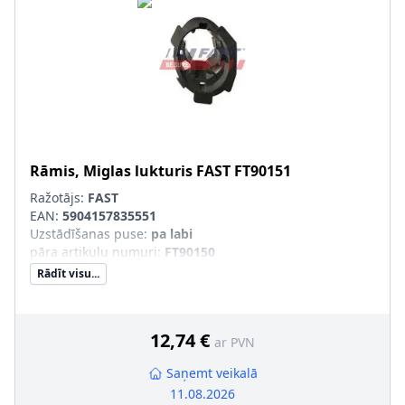
Rāmis, Miglas lukturis
FAST
FT90151
Ražotājs:
FAST
EAN:
5904157835551
Uzstādīšanas puse
:
pa labi
pāra artikulu numuri
:
FT90150
Rādīt visu...
12,74 €
ar PVN
Saņemt veikalā
11.08.2026