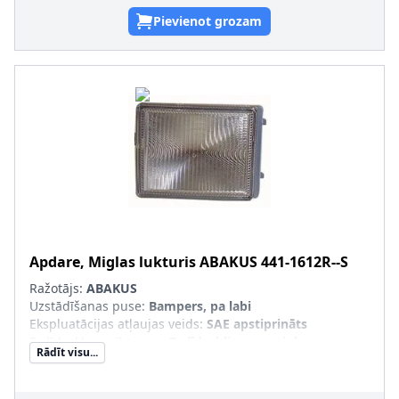
Pievienot grozam
Apdare, Miglas lukturis
ABAKUS
441-1612R--S
Ražotājs:
ABAKUS
Uzstādīšanas puse
:
Bampers, pa labi
Ekspluatācijas atļaujas veids
:
SAE apstiprināts
Tr. līdzekļa aprīkojums
:
Tr. līdzekļiem ar miglas
Rādīt visu...
lukturiem
Luktura stikla krāsa
:
caurspīdīgs
pāra artikulu numuri
:
441-1612L--S