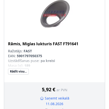
Rāmis, Miglas lukturis
FAST
FT91641
Ražotājs:
FAST
EAN:
5901797050375
Uzstādīšanas puse
:
pa kreisi
Masa [g]
:
189
Rādīt visu...
5,92 €
ar PVN
Saņemt veikalā
11.08.2026