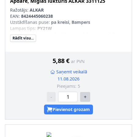
Apdare, Miglas lukturis
ALKAR
3311125
Ražotājs:
ALKAR
EAN:
8424445060238
Uzstādīšanas puse
:
pa kreisi, Bampers
Lampas tips
:
PY21W
Kreisās-/Labās puses kustībai paredzēts automobilis
:
Rādīt visu...
Kreisāspuses stūres vadībai
Tr. līdzekļa aprīkojums
:
Tr. līdzekļiem bez miglas
lukturiem
Luktura stikla krāsa
:
balts
5,88 €
ar PVN
Saņemt veikalā
11.08.2026
Pieejams:
5
-
+
Pievienot grozam