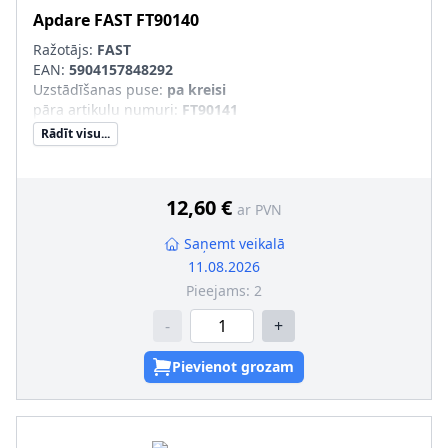
Apdare
FAST
FT90140
Ražotājs:
FAST
EAN:
5904157848292
Uzstādīšanas puse
:
pa kreisi
pāra artikulu numuri
:
FT90141
Rādīt visu...
12,60 €
ar PVN
Saņemt veikalā
11.08.2026
Pieejams:
2
-
+
Pievienot grozam