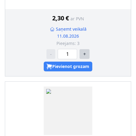
2,30 €
ar PVN
Saņemt veikalā
11.08.2026
Pieejams:
3
-
+
Pievienot grozam