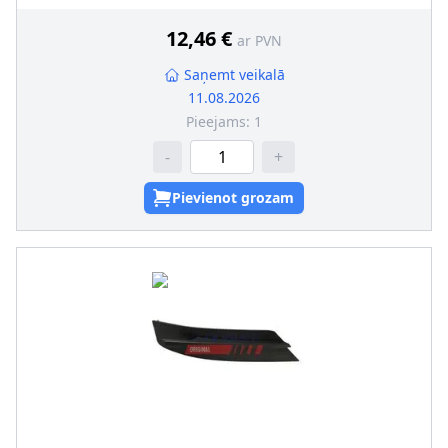
12,46 €
ar PVN
Saņemt veikalā
11.08.2026
Pieejams:
1
-
+
Pievienot grozam