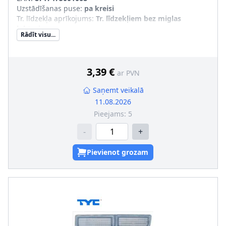
Uzstādīšanas puse
:
pa kreisi
Tr. līdzekļa aprīkojums
:
Tr. līdzekļiem bez miglas
lukturiem
Rādīt visu...
3,39 €
ar PVN
Saņemt veikalā
11.08.2026
Pieejams:
5
-
+
Pievienot grozam