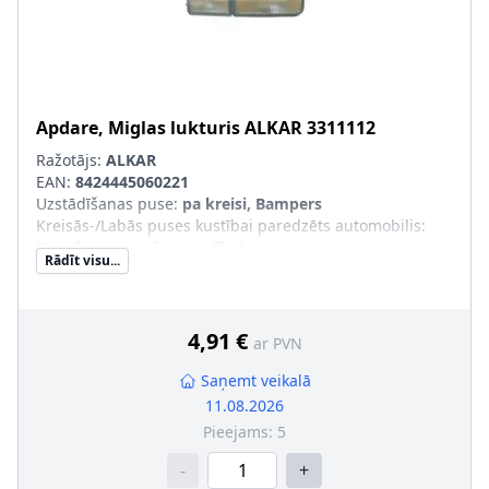
Apdare, Miglas lukturis
ALKAR
3311112
Ražotājs:
ALKAR
EAN:
8424445060221
Uzstādīšanas puse
:
pa kreisi, Bampers
Kreisās-/Labās puses kustībai paredzēts automobilis
:
Kreisāspuses stūres vadībai
Rādīt visu...
Papildus artikuls/Papildus informācija
:
bez spuldzes
turētāja
Luktura stikla krāsa
:
balts
4,91 €
ar PVN
Saņemt veikalā
11.08.2026
Pieejams:
5
-
+