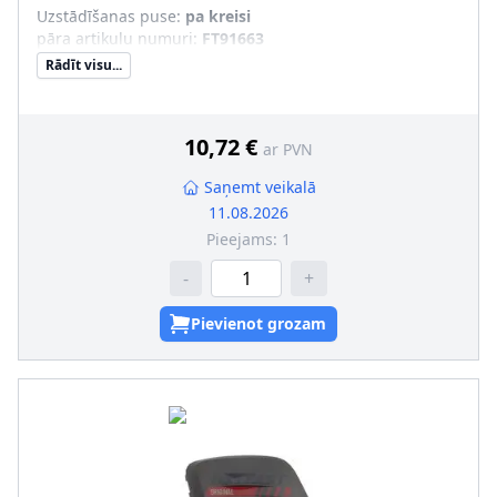
Uzstādīšanas puse
:
pa kreisi
pāra artikulu numuri
:
FT91663
Rādīt visu...
10,72 €
ar PVN
Saņemt veikalā
11.08.2026
Pieejams:
1
-
+
Pievienot grozam