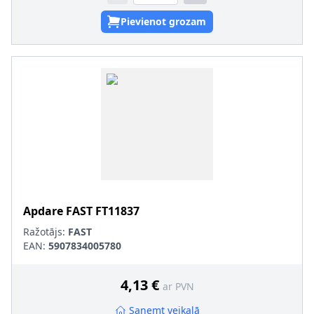
Pievienot grozam
Apdare
FAST
FT11837
Ražotājs:
FAST
EAN:
5907834005780
4,13 €
ar PVN
Saņemt veikalā