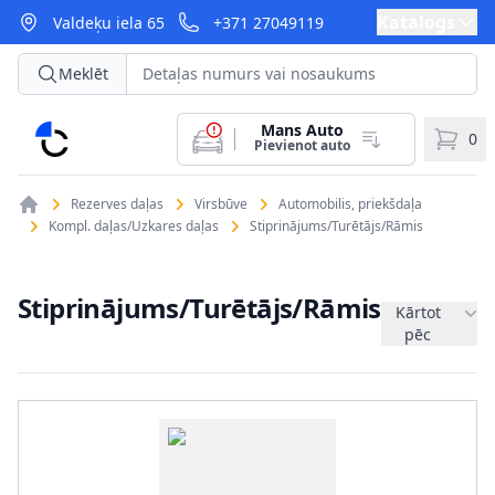
Katalogs
Valdeķu iela 65
+371 27049119
Meklēt
Mans Auto
CarParts
0
Pievienot auto
Rezerves daļas
Virsbūve
Automobilis, priekšdaļa
Kompl. daļas/Uzkares daļas
Stiprinājums/Turētājs/Rāmis
Stiprinājums/Turētājs/Rāmis
Kārtot
pēc