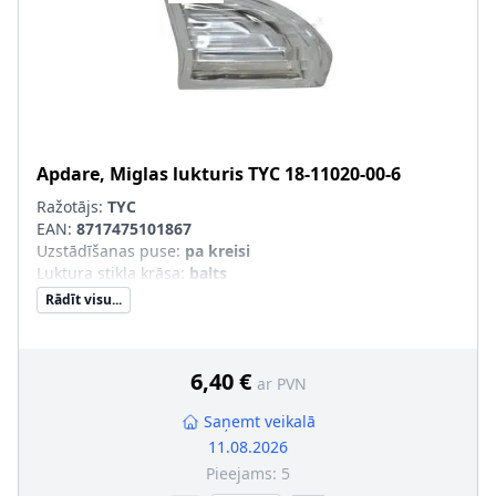
Apdare, Miglas lukturis
TYC
18-11020-00-6
Ražotājs:
TYC
EAN:
8717475101867
Uzstādīšanas puse
:
pa kreisi
Luktura stikla krāsa
:
balts
Rādīt visu...
6,40 €
ar PVN
Saņemt veikalā
11.08.2026
Pieejams:
5