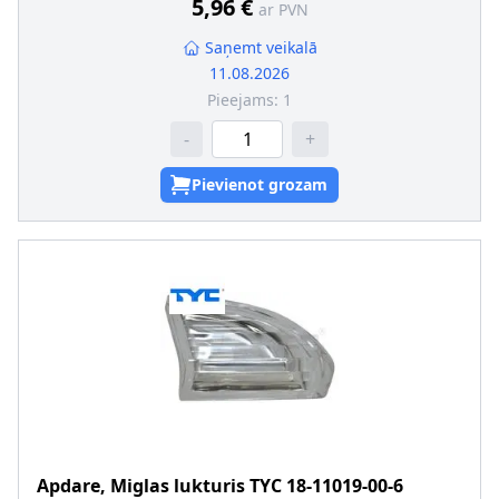
5,96 €
ar PVN
Saņemt veikalā
11.08.2026
Pieejams:
1
-
+
Pievienot grozam
Apdare, Miglas lukturis
TYC
18-11019-00-6