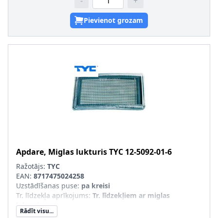
-
+
Pievienot grozam
Apdare, Miglas lukturis
TYC
12-5092-01-6
Ražotājs:
TYC
EAN:
8717475024258
Uzstādīšanas puse
:
pa kreisi
Tr. līdzekļa aprīkojums
:
Tr. līdzekļiem ar miglas
lukturiem
Rādīt visu...