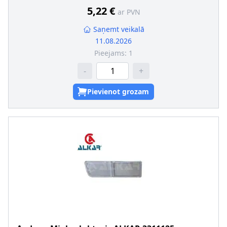
Releja funkcija
:
Mirgojošais signāllukturis
5,22 €
ar PVN
Saņemt veikalā
11.08.2026
Pieejams:
1
-
+
Pievienot grozam