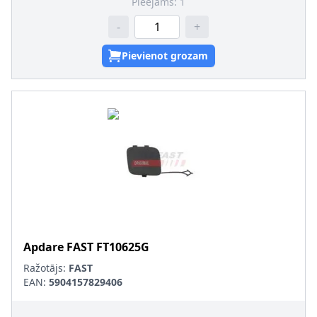
Pieejams:
1
-
+
Pievienot grozam
Apdare
FAST
FT10625G
Ražotājs:
FAST
EAN:
5904157829406