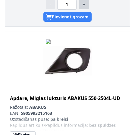
-
+
Pievienot grozam
Apdare, Miglas lukturis
ABAKUS
550-2504L-UD
Ražotājs:
ABAKUS
EAN:
5905993215163
Uzstādīšanas puse
:
pa kreisi
Papildus artikuls/Papildus informācija
:
bez spuldzes
turētāja, bez kvēlspuldzes
Rādīt visu...