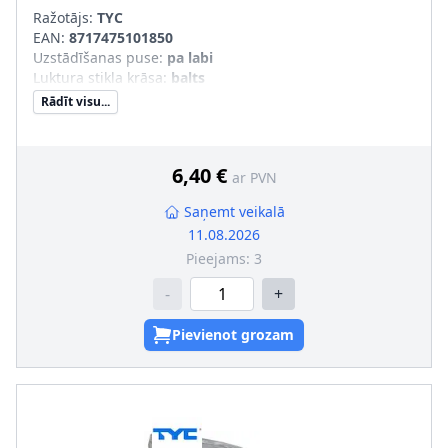
Ražotājs:
TYC
EAN:
8717475101850
Uzstādīšanas puse
:
pa labi
Luktura stikla krāsa
:
balts
Rādīt visu...
6,40 €
ar PVN
Saņemt veikalā
11.08.2026
Pieejams:
3
-
+
Pievienot grozam