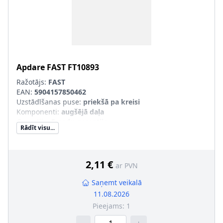
Apdare
FAST
FT10893
Ražotājs:
FAST
EAN:
5904157850462
Uzstādīšanas puse
:
priekšā pa kreisi
Komponenti
:
augšējā daļa
Garantija
:
5 gadu garantija
Rādīt visu...
pāra artikulu numuri
:
FT10894
2,11 €
ar PVN
Saņemt veikalā
11.08.2026
Pieejams:
1