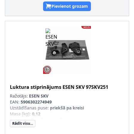
Pievienot grozam
Luktura stiprinājums
ESEN SKV
97SKV251
Ražotājs:
ESEN SKV
EAN:
5906302274949
Uzstādīšanas puse
:
priekšā pa kreisi
Masa [kg]
:
0,12
Garantija
:
3 gadu garantija
Rādīt visu...
pāra artikulu numuri
:
97SKV252
Jaunā det. obl. jāsal. ar veco det.(īpaši OE/oriģ. det. Nr.)
: