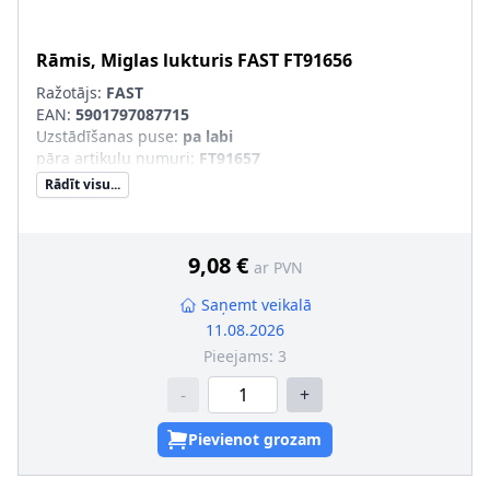
Rāmis, Miglas lukturis
FAST
FT91656
Ražotājs:
FAST
EAN:
5901797087715
Uzstādīšanas puse
:
pa labi
pāra artikulu numuri
:
FT91657
Rādīt visu...
9,08 €
ar PVN
Saņemt veikalā
11.08.2026
Pieejams:
3
-
+
Pievienot grozam