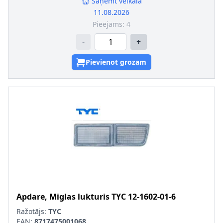
Saņemt veikalā
11.08.2026
Pieejams:
4
-
+
Pievienot grozam
Apdare, Miglas lukturis
TYC
12-1602-01-6
Ražotājs:
TYC
EAN:
8717475001068