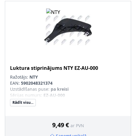
Luktura stiprinājums
NTY
EZ-AU-000
Ražotājs:
NTY
EAN:
5902048321374
Uzstādīšanas puse
:
pa kreisi
Sērijas numurs
:
EZ-AU-000
Rādīt visu...
9,49 €
ar PVN
Saņemt veikalā