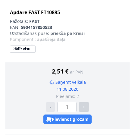
Apdare
FAST
FT10895
Ražotājs:
FAST
EAN:
5904157850523
Uzstādīšanas puse
:
priekšā pa kreisi
Komponenti
:
apakšējā daļa
Garantija
:
5 gadu garantija
Rādīt visu...
pāra artikulu numuri
:
FT10896
2,51 €
ar PVN
Saņemt veikalā
11.08.2026
Pieejams:
2
-
+
Pievienot grozam