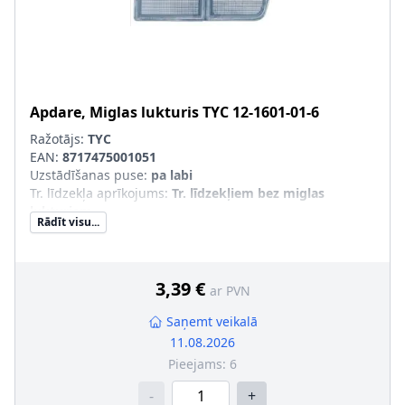
Apdare, Miglas lukturis
TYC
12-1601-01-6
Ražotājs:
TYC
EAN:
8717475001051
Uzstādīšanas puse
:
pa labi
Tr. līdzekļa aprīkojums
:
Tr. līdzekļiem bez miglas
lukturiem
Rādīt visu...
3,39 €
ar PVN
Saņemt veikalā
11.08.2026
Pieejams:
6
-
+