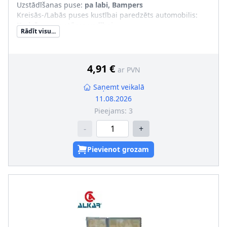
Uzstādīšanas puse
:
pa labi, Bampers
Kreisās-/Labās puses kustībai paredzēts automobilis
:
Kreisāspuses stūres vadībai
Rādīt visu...
Papildus artikuls/Papildus informācija
:
bez spuldzes
turētāja
Luktura stikla krāsa
:
balts
4,91 €
ar PVN
Saņemt veikalā
11.08.2026
Pieejams:
3
-
+
Pievienot grozam