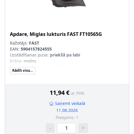
Apdare, Miglas lukturis
FAST
FT10565G
Ražotājs:
FAST
EAN:
5904157824555
Uzstādīšanas puse
:
priekšā pa labi
Krāsa
:
melns
pāra artikulu numuri
:
FT10564G
Rādīt visu...
11,94 €
ar PVN
Saņemt veikalā
11.08.2026
Pieejams:
1
-
+