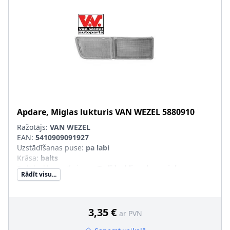
Apdare, Miglas lukturis
VAN WEZEL
5880910
Ražotājs:
VAN WEZEL
EAN:
5410909091927
Uzstādīšanas puse
:
pa labi
Krāsa
:
balts
Tr. līdzekļa aprīkojums
:
Tr. līdzekļiem bez miglas
Rādīt visu...
lukturiem
SVHC
:
Nesatur SVHC vielas!
pāra artikulu numuri
:
5880909
3,35 €
ar PVN