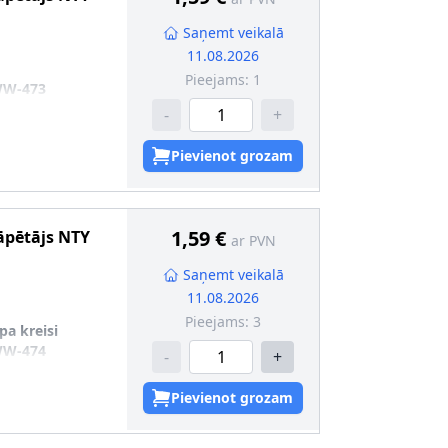
Saņemt veikalā
11.08.2026
Pieejams:
1
WW-473
-
+
Pievienot grozam
1,59 €
āpētājs
NTY
ar PVN
Saņemt veikalā
11.08.2026
Pieejams:
3
pa kreisi
WW-474
-
+
Pievienot grozam