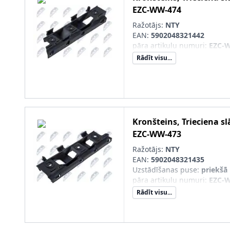
EZC-WW-474
Ražotājs:
NTY
EAN:
5902048321442
pāra artikulu numuri
:
EZC-
Rādīt visu...
Kronšteins, Trieciena sl
EZC-WW-473
Ražotājs:
NTY
EAN:
5902048321435
Uzstādīšanas puse
:
priekšā 
pāra artikulu numuri
:
EZC-
Rādīt visu...