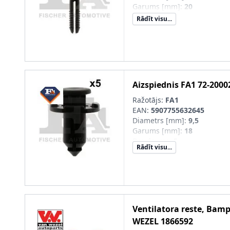
Garums [mm]
:
20
Rādīt visu...
Aizspiednis
FA1
72-2000
Ražotājs:
FA1
EAN:
5907755632645
Diametrs [mm]
:
9,5
Garums [mm]
:
18
Daudzums
:
5
Rādīt visu...
Ventilatora reste, Bam
WEZEL
1866592