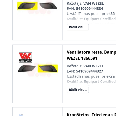
Ražotājs:
VAN WEZEL
EAN:
5410909444334
Uzstādīšanas puse
:
priekšā 
Kvalitāte
:
Equipart Certified
izņemot aprīkojuma variant
Rādīt visu...
Garantija
:
ar pielāgotas for
SVHC
:
Nesatur SVHC vielas!
pāra artikulu numuri
:
18665
Ventilatora reste, Bam
WEZEL
1866591
Ražotājs:
VAN WEZEL
EAN:
5410909444327
Uzstādīšanas puse
:
priekšā 
Kvalitāte
:
Equipart Certified
izņemot aprīkojuma variant
Rādīt visu...
Garantija
:
ar pielāgotas for
SVHC
:
Nesatur SVHC vielas!
pāra artikulu numuri
:
18665
Kronšteins, Trieciena sl