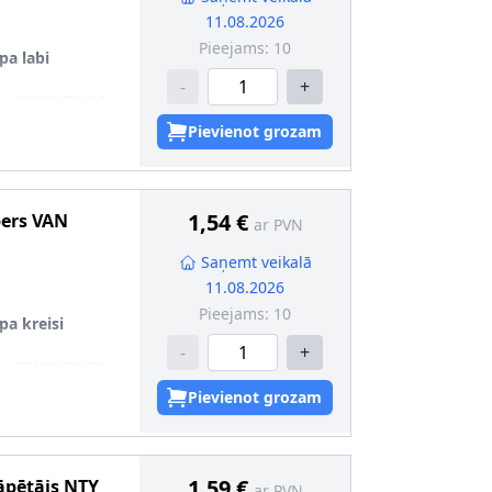
11.08.2026
Pieejams:
10
pa labi
-
+
u
:
ST/CC/TS/RS
mas garantiju
Pievienot grozam
91
1,54 €
pers
VAN
ar PVN
Saņemt veikalā
11.08.2026
Pieejams:
10
pa kreisi
-
+
u
:
ST/CC/TS/RS
mas garantiju
Pievienot grozam
92
1,59 €
āpētājs
NTY
ar PVN