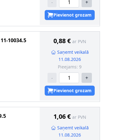
-
+
Pievienot grozam
0,88 €
11-10034.5
ar PVN
Saņemt veikalā
11.08.2026
Pieejams:
9
-
+
Pievienot grozam
1,06 €
9.5
ar PVN
Saņemt veikalā
11.08.2026