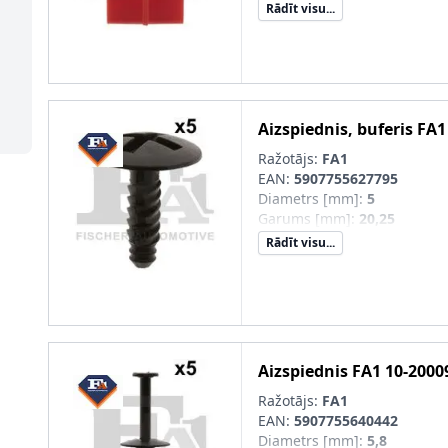
Rādīt visu...
Aizspiednis, buferis
FA1
Ražotājs:
FA1
EAN:
5907755627795
Diametrs [mm]
:
5
Garums [mm]
:
20,25
Rādīt visu...
Aizspiednis
FA1
10-2000
Ražotājs:
FA1
EAN:
5907755640442
Diametrs [mm]
:
5,8