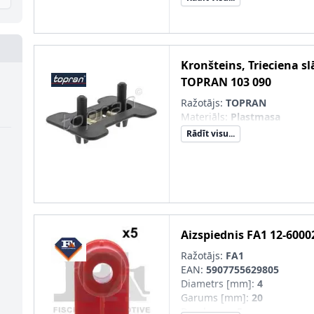
Ekspluatācijas režīms
:
elekt
Devēja tips
:
Ultraskaņas de
Garantija
:
3 gadu garantija
Jaunā det. obl. jāsal. ar veco
OE/oriģ. det. Nr.)
:
Kronšteins, Trieciena sl
TOPRAN
103 090
Ražotājs:
TOPRAN
Materiāls
:
Plastmasa
Rādīt visu...
Aizspiednis
FA1
12-6000
Ražotājs:
FA1
EAN:
5907755629805
Diametrs [mm]
:
4
Garums [mm]
:
20
Daudzums
:
5