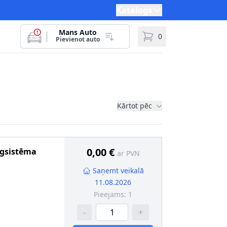
Katalogs
Mans Auto
0
Pievienot auto
Kārtot pēc
0,00 €
īgsistēma
ar PVN
Saņemt veikalā
11.08.2026
Pieejams:
1
-
+