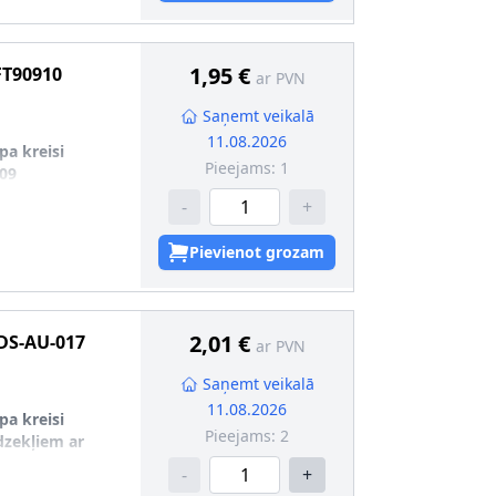
1,95 €
FT90910
ar PVN
Saņemt veikalā
11.08.2026
pa kreisi
Pieejams:
1
09
-
+
Pievienot grozam
2,01 €
DS-AU-017
ar PVN
Saņemt veikalā
11.08.2026
pa kreisi
Pieejams:
2
īdzekļiem ar
-
+
U-016