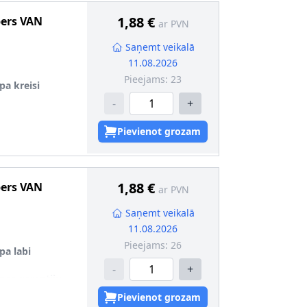
1,88 €
pers
VAN
ar PVN
Saņemt veikalā
11.08.2026
Pieejams:
23
pa kreisi
-
+
mas garantiju
Pievienot grozam
92
1,88 €
pers
VAN
ar PVN
Saņemt veikalā
11.08.2026
Pieejams:
26
pa labi
-
+
mas garantiju
Pievienot grozam
91