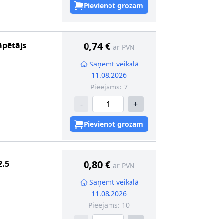
risks
Pievienot grozam
vējs
 det.(īpaši
0,74 €
āpētājs
ar PVN
Saņemt veikalā
11.08.2026
Pieejams:
7
-
+
Pievienot grozam
0,80 €
2.5
ar PVN
Saņemt veikalā
11.08.2026
Pieejams:
10