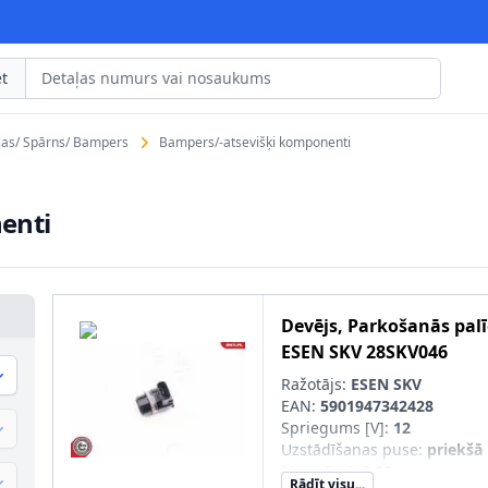
t
ļas/ Spārns/ Bampers
Bampers/-atsevišķi komponenti
enti
Devējs, Parkošanās pal
ESEN SKV
28SKV046
Ražotājs:
ESEN SKV
EAN:
5901947342428
Spriegums [V]
:
12
Uzstādīšanas puse
:
priekšā
Masa [kg]
:
0,02
Rādīt visu...