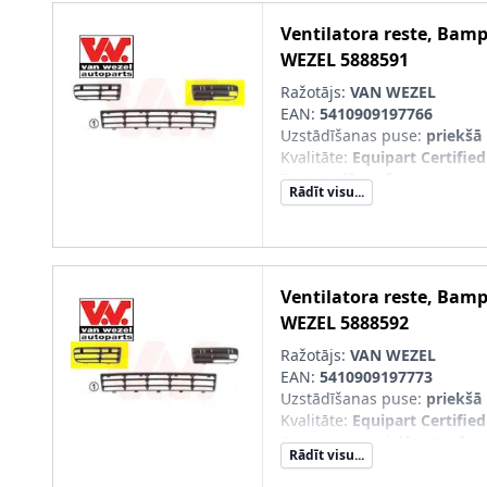
Ventilatora reste, Bam
WEZEL
5888591
Ražotājs:
VAN WEZEL
EAN:
5410909197766
Uzstādīšanas puse
:
priekšā 
Kvalitāte
:
Equipart Certified
Forma
:
slēgta forma
Rādīt visu...
Garantija
:
ar pielāgotas for
SVHC
:
Nesatur SVHC vielas!
pāra artikulu numuri
:
58885
Ventilatora reste, Bam
WEZEL
5888592
Ražotājs:
VAN WEZEL
EAN:
5410909197773
Uzstādīšanas puse
:
priekšā 
Kvalitāte
:
Equipart Certified
Garantija
:
ar pielāgotas for
Rādīt visu...
SVHC
:
Nesatur SVHC vielas!
pāra artikulu numuri
:
58885