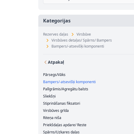
Kategorijas
Rezerves daļas
Virsbūve
Virsbūves detaļas/ Spārns/ Bampers
Bampers/-atsevišķi komponenti
Atpakaļ
Pārsegs/Vāks
Bampers/-atsevišķi komponenti
Palīgrāmis/Agregātu balsts
Sliekšņi
Stiprināšanas fiksatori
Virsbūves grīda
Riteņa niša
Priekšdaļas apdare/ Reste
Spārns/Uzkares daļas