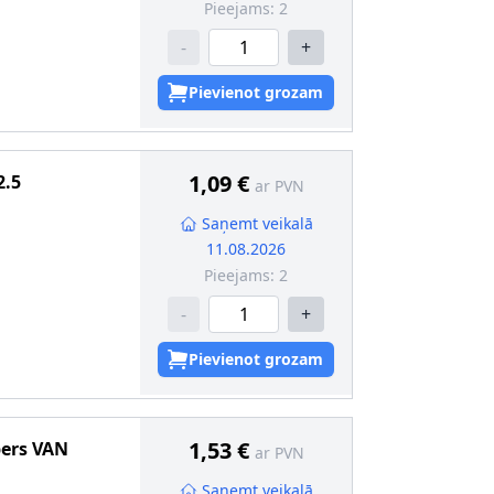
Pieejams:
2
-
+
Pievienot grozam
1,09 €
2.5
ar PVN
Saņemt veikalā
11.08.2026
Pieejams:
2
-
+
Pievienot grozam
1,53 €
pers
VAN
ar PVN
Saņemt veikalā