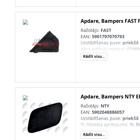
Apdare, Bampers
FAST
Ražotājs:
FAST
EAN:
5901797070793
Uzstādīšanas puse
:
priekšā 
pāra artikulu numuri
:
FT909
Rādīt visu...
Apdare, Bampers
NTY
E
Ražotājs:
NTY
EAN:
5902048886057
Uzstādīšanas puse
:
priekšā 
Tr. līdzekļa aprīkojums
:
Tr. l
lukturu tīrīšanas sistēmu
Rādīt visu...
pāra artikulu numuri
:
EDS-A