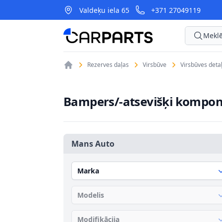
Valdeķu iela 65
+371 27049119
CarParts
Meklē
Rezerves daļas
Virsbūve
Virsbūves deta
Bampers/-atsevišķi kompon
Mans Auto
Marka
Modelis
Modifikācija