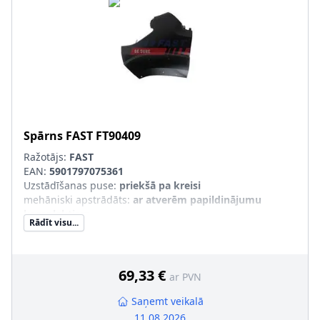
Spārns
FAST
FT90409
Ražotājs:
FAST
EAN:
5901797075361
Uzstādīšanas puse
:
priekšā pa kreisi
mehāniski apstrādāts
:
ar atverēm papildinājumu
komplektiem
Rādīt visu...
Aizsargmateriāls, lokšņu metāls
:
Nokomplektēta detaļa
pāra artikulu numuri
:
FT90410
69,33 €
ar PVN
Saņemt veikalā
11.08.2026