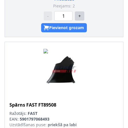
Pieejams:
2
-
+
Pievienot grozam
Spārns
FAST
FT89508
Ražotājs:
FAST
EAN:
5901797068493
Uzstādīšanas puse
:
priekšā pa labi