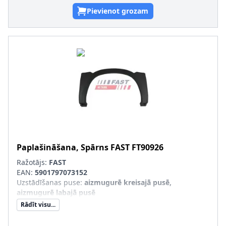
Pievienot grozam
Paplašināšana, Spārns
FAST
FT90926
Ražotājs:
FAST
EAN:
5901797073152
Uzstādīšanas puse
:
aizmugurē kreisajā pusē,
aizmugurē labajā pusē
Rādīt visu...