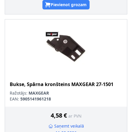
Pievienot grozam
Bukse, Spārna kronšteins
MAXGEAR
27-1501
Ražotājs:
MAXGEAR
EAN:
5905141961218
4,58 €
ar PVN
Saņemt veikalā