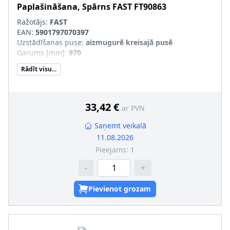
Paplašināšana, Spārns
FAST
FT90863
Ražotājs:
FAST
EAN:
5901797070397
Uzstādīšanas puse
:
aizmugurē kreisajā pusē
Garums [mm]
:
970
Krāsa
:
melns
Rādīt visu...
Forma
:
Sirpja forma
Materiāls
:
Plastmasa
pāra artikulu numuri
:
FT90864
33,42 €
ar PVN
Saņemt veikalā
11.08.2026
Pieejams:
1
-
+
Pievienot grozam