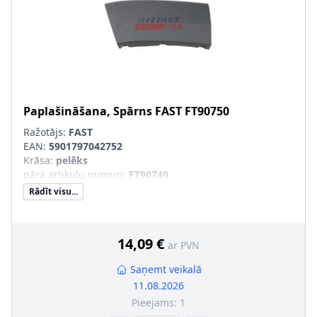
Paplašināšana, Spārns
FAST
FT90750
Ražotājs:
FAST
EAN:
5901797042752
Krāsa
:
pelēks
pāra artikulu numuri
:
FT90749
Rādīt visu...
14,09 €
ar PVN
Saņemt veikalā
11.08.2026
Pieejams:
1