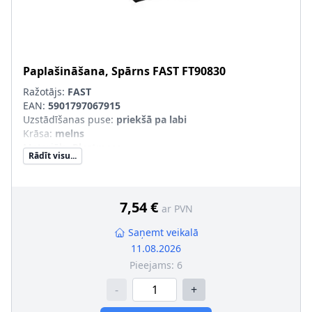
Paplašināšana, Spārns
FAST
FT90830
Ražotājs:
FAST
EAN:
5901797067915
Uzstādīšanas puse
:
priekšā pa labi
Krāsa
:
melns
Materiāls
:
Plastmasa
Rādīt visu...
Komponenti
:
Aizmugurējā daļa
pāra artikulu numuri
:
FT90831
7,54 €
ar PVN
Saņemt veikalā
11.08.2026
Pieejams:
6
-
+