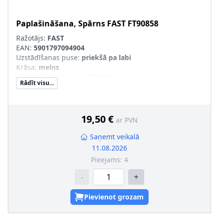
Paplašināšana, Spārns
FAST
FT90858
Ražotājs:
FAST
EAN:
5901797094904
Uzstādīšanas puse
:
priekšā pa labi
Krāsa
:
melns
pāra artikulu numuri
:
FT90857
Rādīt visu...
19,50 €
ar PVN
Saņemt veikalā
11.08.2026
Pieejams:
4
-
+
Pievienot grozam