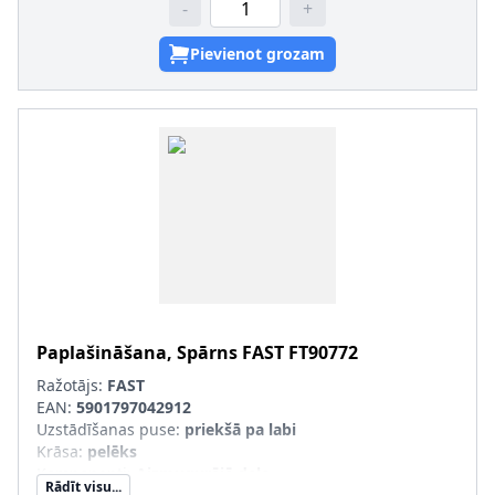
-
+
Pievienot grozam
Paplašināšana, Spārns
FAST
FT90772
Ražotājs:
FAST
EAN:
5901797042912
Uzstādīšanas puse
:
priekšā pa labi
Krāsa
:
pelēks
Komponenti
:
Aizmugurējā daļa
Rādīt visu...