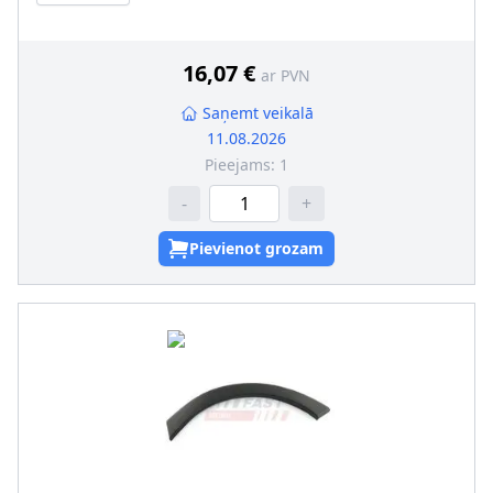
pāra artikulu numuri
:
FT90773
16,07 €
ar PVN
Saņemt veikalā
11.08.2026
Pieejams:
1
-
+
Pievienot grozam