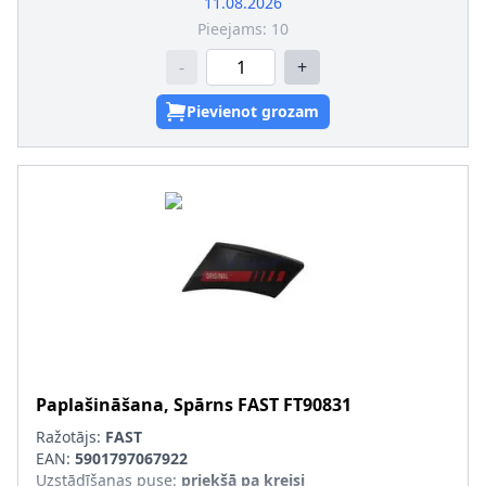
11.08.2026
Pieejams:
10
-
+
Pievienot grozam
Paplašināšana, Spārns
FAST
FT90831
Ražotājs:
FAST
EAN:
5901797067922
Uzstādīšanas puse
:
priekšā pa kreisi