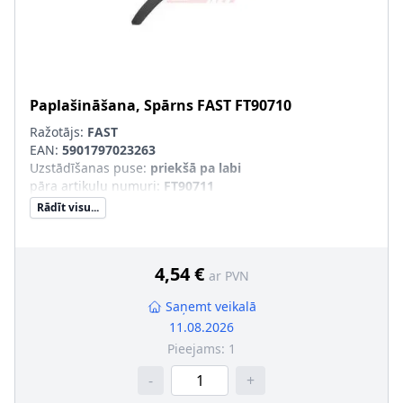
Paplašināšana, Spārns
FAST
FT90710
Ražotājs:
FAST
EAN:
5901797023263
Uzstādīšanas puse
:
priekšā pa labi
pāra artikulu numuri
:
FT90711
Rādīt visu...
4,54 €
ar PVN
Saņemt veikalā
11.08.2026
Pieejams:
1
-
+