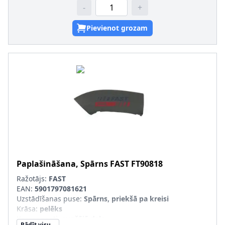
-
+
Pievienot grozam
Paplašināšana, Spārns
FAST
FT90818
Ražotājs:
FAST
EAN:
5901797081621
Uzstādīšanas puse
:
Spārns, priekšā pa kreisi
Krāsa
:
pelēks
Komponenti
:
augšējā daļa
Rādīt visu...