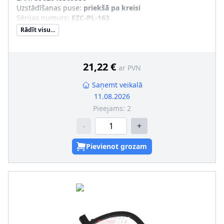
Uzstādīšanas puse
:
priekšā pa kreisi
Sērijas numurs
:
EZC-PL-163
Rādīt visu...
21,22 €
ar PVN
Saņemt veikalā
11.08.2026
Pieejams:
2
-
+
Pievienot grozam