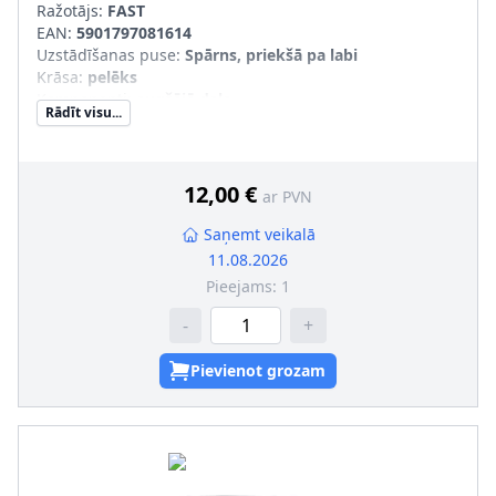
Ražotājs:
FAST
EAN:
5901797081614
Uzstādīšanas puse
:
Spārns, priekšā pa labi
Krāsa
:
pelēks
Komponenti
:
augšējā daļa
Rādīt visu...
pāra artikulu numuri
:
FT90818
12,00 €
ar PVN
Saņemt veikalā
11.08.2026
Pieejams:
1
-
+
Pievienot grozam