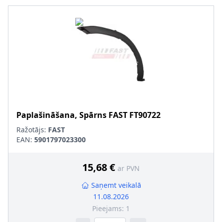
Paplašināšana, Spārns
FAST
FT90722
Ražotājs:
FAST
EAN:
5901797023300
15,68 €
ar PVN
Saņemt veikalā
11.08.2026
Pieejams:
1