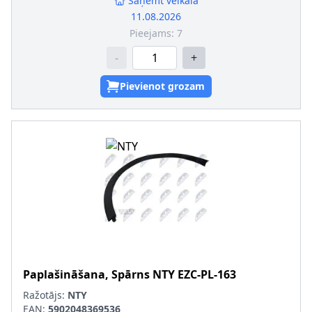
Saņemt veikalā
11.08.2026
Pieejams:
7
-
+
Pievienot grozam
Paplašināšana, Spārns
NTY
EZC-PL-163
Ražotājs:
NTY
EAN:
5902048369536