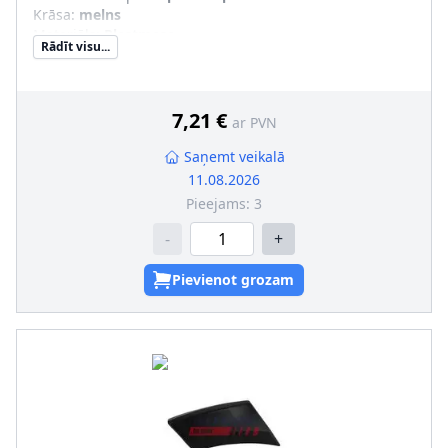
Krāsa
:
melns
Materiāls
:
Plastmasa
Rādīt visu...
Komponenti
:
Aizmugurējā daļa
pāra artikulu numuri
:
FT90830
7,21 €
ar PVN
Saņemt veikalā
11.08.2026
Pieejams:
3
-
+
Pievienot grozam