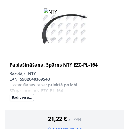
Paplašināšana, Spārns
NTY
EZC-PL-164
Ražotājs:
NTY
EAN:
5902048369543
Uzstādīšanas puse
:
priekšā pa labi
Sērijas numurs
:
EZC-PL-164
Rādīt visu...
21,22 €
ar PVN