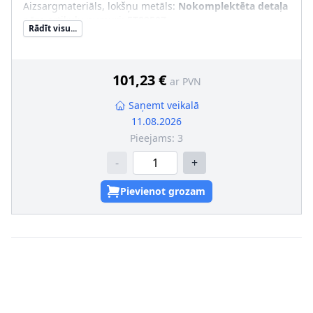
Aizsargmateriāls, lokšņu metāls
:
Nokomplektēta detaļa
pāra artikulu numuri
:
FT89507
Rādīt visu...
101,23 €
ar PVN
Saņemt veikalā
11.08.2026
Pieejams:
3
-
+
Pievienot grozam