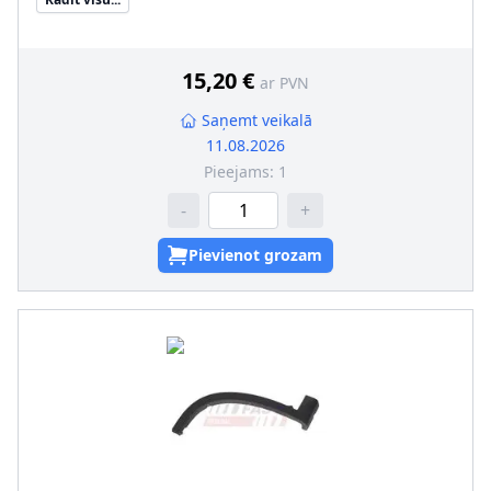
pāra artikulu numuri
:
FT90819
15,20 €
ar PVN
Saņemt veikalā
11.08.2026
Pieejams:
1
-
+
Pievienot grozam