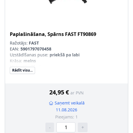
Paplašināšana, Spārns
FAST
FT90869
Ražotājs:
FAST
EAN:
5901797070458
Uzstādīšanas puse
:
priekšā pa labi
Krāsa
:
melns
Materiāls
:
Plastmasa
Rādīt visu...
Komponenti
:
Aizmugurējā daļa
pāra artikulu numuri
:
FT90870
24,95 €
ar PVN
Saņemt veikalā
11.08.2026
Pieejams:
1
-
+