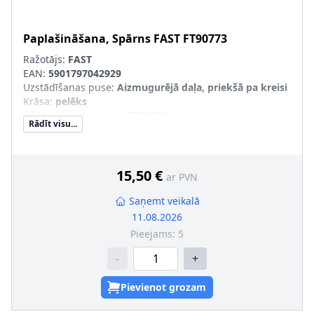
Paplašināšana, Spārns
FAST
FT90773
Ražotājs:
FAST
EAN:
5901797042929
Uzstādīšanas puse
:
Aizmugurējā daļa, priekšā pa kreisi
Krāsa
:
pelēks
pāra artikulu numuri
:
FT90772
Rādīt visu...
15,50 €
ar PVN
Saņemt veikalā
11.08.2026
Pieejams:
5
-
+
Pievienot grozam