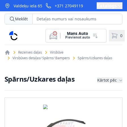
Katalogs
Valdeķu iela 65
+371 27049119
Meklēt
Mans Auto
CarParts
0
Pievienot auto
Rezerves daļas
Virsbūve
Virsbūves detaļas/ Spārns/ Bampers
Spārns/Uzkares daļas
Spārns/Uzkares daļas
Kārtot pēc