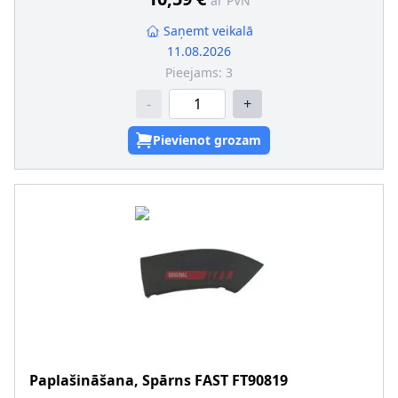
ar PVN
Saņemt veikalā
11.08.2026
Pieejams:
3
-
+
Pievienot grozam
Paplašināšana, Spārns
FAST
FT90819