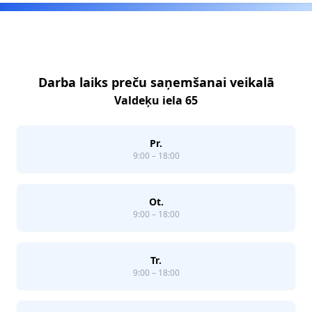
Footer
Darba laiks preču saņemšanai veikalā
Valdeķu iela 65
Pr.
9:00 – 18:00
Ot.
9:00 – 18:00
Tr.
9:00 – 18:00