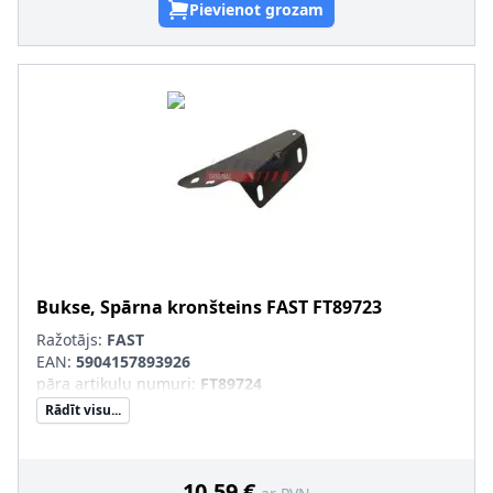
Pievienot grozam
Bukse, Spārna kronšteins
FAST
FT89723
Ražotājs:
FAST
EAN:
5904157893926
pāra artikulu numuri
:
FT89724
Rādīt visu...
10,59 €