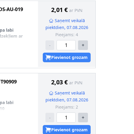
2,01 €
DS-AU-019
ar PVN
Saņemt veikalā
piektdien, 07.08.2026
pa labi
Pieejams:
4
īdzekļiem ar
-
+
U-018
9
Pievienot grozam
2,03 €
FT90909
ar PVN
Saņemt veikalā
piektdien, 07.08.2026
pa labi
Pieejams:
2
10
-
+
Pievienot grozam