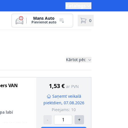
Katalogs
Mans Auto
0
Pievienot auto
Kārtot pēc
1,53 €
pers
VAN
ar PVN
Saņemt veikalā
piektdien, 07.08.2026
Pieejams:
10
pa labi
-
+
u
:
ST/CC/TS/RS