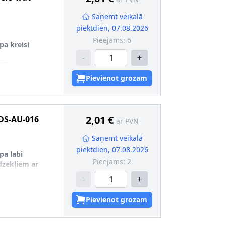
Saņemt veikalā
piektdien, 07.08.2026
Pieejams:
6
pa kreisi
-
+
92
Pievienot grozam
2,01 €
DS-AU-016
ar PVN
Saņemt veikalā
piektdien, 07.08.2026
pa labi
Pieejams:
2
īdzekļiem ar
-
+
U-017
6
Pievienot grozam