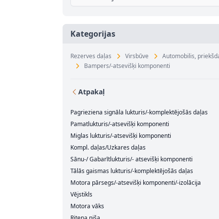
Kategorijas
Rezerves daļas
Virsbūve
Automobilis, priekšd
Bampers/-atsevišķi komponenti
Atpakaļ
Pagrieziena signāla lukturis/-komplektējošās daļas
Pamatlukturis/-atsevišķi komponenti
Miglas lukturis/-atsevišķi komponenti
Kompl. daļas/Uzkares daļas
Sānu-/ Gabarītlukturis/- atsevišķi komponenti
Tālās gaismas lukturis/-komplektējošās daļas
Motora pārsegs/-atsevišķi komponenti/-izolācija
Vējstikls
Motora vāks
Riteņa niša