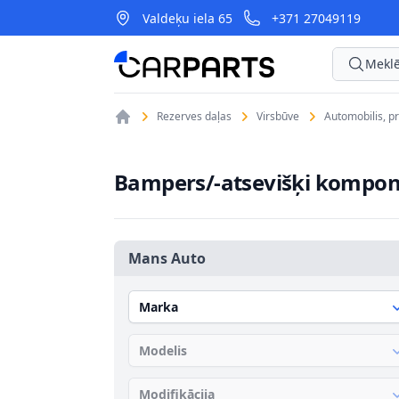
Valdeķu iela 65
+371 27049119
CarParts
Meklē
Rezerves daļas
Virsbūve
Automobilis, p
Bampers/-atsevišķi kompon
Mans Auto
Marka
Modelis
Modifikācija