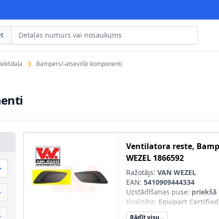
t
riekšdaļa
Bampers/-atsevišķi komponenti
enti
Ventilatora reste, Bam
WEZEL
1866592
Ražotājs:
VAN WEZEL
EAN:
5410909444334
Uzstādīšanas puse
:
priekšā 
Kvalitāte
:
Equipart Certified
izņemot aprīkojuma variant
Rādīt visu...