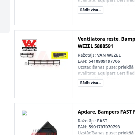
Kvalitāte
:
Equipart Certified
Garantija
:
ar pielāgotas for
Rādīt visu...
SVHC
:
Nesatur SVHC vielas!
pāra artikulu numuri
:
58885
Ventilatora reste, Bam
WEZEL
5888591
Ražotājs:
VAN WEZEL
EAN:
5410909197766
Uzstādīšanas puse
:
priekšā 
Kvalitāte
:
Equipart Certified
Forma
:
slēgta forma
Rādīt visu...
Garantija
:
ar pielāgotas for
SVHC
:
Nesatur SVHC vielas!
pāra artikulu numuri
:
58885
Apdare, Bampers
FAST
Ražotājs:
FAST
EAN:
5901797070793
Uzstādīšanas puse
:
priekšā 