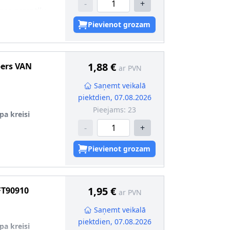
-
+
mas garantiju
Pievienot grozam
91
1,88 €
pers
VAN
ar PVN
Saņemt veikalā
piektdien, 07.08.2026
Pieejams:
23
pa kreisi
-
+
mas garantiju
Pievienot grozam
92
1,95 €
FT90910
ar PVN
Saņemt veikalā
piektdien, 07.08.2026
pa kreisi