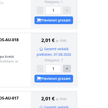
Pieejams:
1
09
-
+
Pievienot grozam
2,01 €
DS-AU-018
ar PVN
Saņemt veikalā
piektdien, 07.08.2026
pa kreisi
Pieejams:
7
īdzekļiem ar
-
+
U-019
8
Pievienot grozam
2,01 €
DS-AU-017
ar PVN
Saņemt veikalā