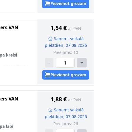
mas garantiju
Pievienot grozam
91
1,54 €
pers
VAN
ar PVN
Saņemt veikalā
piektdien, 07.08.2026
Pieejams:
10
pa kreisi
-
+
u
:
ST/CC/TS/RS
mas garantiju
Pievienot grozam
92
1,88 €
pers
VAN
ar PVN
Saņemt veikalā
piektdien, 07.08.2026
Pieejams:
26
pa labi