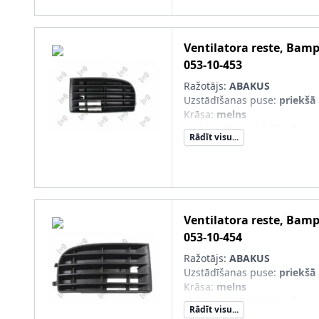
Ventilatora reste, Bam
053-10-453
Ražotājs:
ABAKUS
Uzstādīšanas puse
:
priekšā 
Krāsa
:
melns
mehāniski apstrādāts
:
bez 
Rādīt visu...
miglas lukturiem
Montāža/demontāža jāveic k
personālam!
:
Ventilatora reste, Bam
053-10-454
Ražotājs:
ABAKUS
Uzstādīšanas puse
:
priekšā 
Krāsa
:
melns
mehāniski apstrādāts
:
bez 
Rādīt visu...
miglas lukturiem