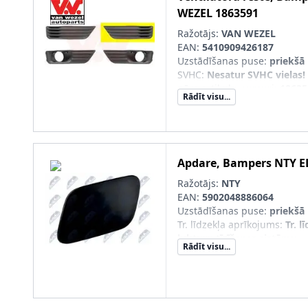
WEZEL
1863591
Ražotājs:
VAN WEZEL
EAN:
5410909426187
Uzstādīšanas puse
:
priekšā 
SVHC
:
Nesatur SVHC vielas!
pāra artikulu numuri
:
18635
Rādīt visu...
Apdare, Bampers
NTY
E
Ražotājs:
NTY
EAN:
5902048886064
Uzstādīšanas puse
:
priekšā 
Tr. līdzekļa aprīkojums
:
Tr. l
lukturu tīrīšanas sistēmu
Rādīt visu...
pāra artikulu numuri
:
EDS-A
Sērijas numurs
:
EDS-AU-01