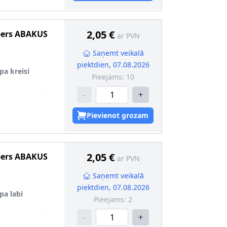
2,05 €
pers
ABAKUS
ar PVN
Saņemt veikalā
piektdien, 07.08.2026
pa kreisi
Pieejams:
10
atveres/atverēm
-
+
valificētam
Pievienot grozam
2,05 €
pers
ABAKUS
ar PVN
Saņemt veikalā
piektdien, 07.08.2026
pa labi
Pieejams:
2
atveres/atverēm
-
+