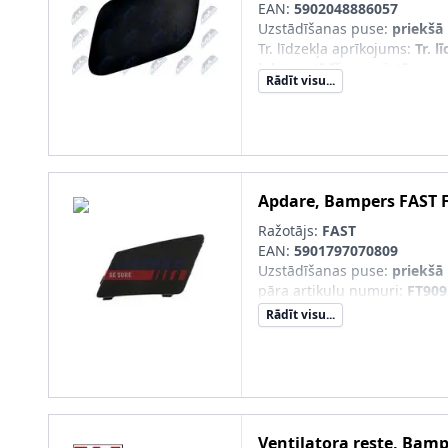
EAN:
5902048886057
Uzstādīšanas puse
:
priekšā 
Tr. līdzekļa aprīkojums
:
Tr. l
lukturu tīrīšanas sistēmu
Rādīt visu...
pāra artikulu numuri
:
EDS-A
Sērijas numurs
:
EDS-AU-01
Apdare, Bampers
FAST
Ražotājs:
FAST
EAN:
5901797070809
Uzstādīšanas puse
:
priekšā 
pāra artikulu numuri
:
FT909
Rādīt visu...
Ventilatora reste, Bam