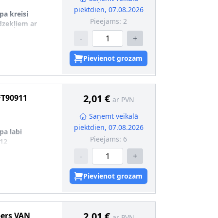
piektdien, 07.08.2026
pa kreisi
Pieejams:
2
īdzekļiem ar
-
+
U-016
7
Pievienot grozam
2,01 €
FT90911
ar PVN
Saņemt veikalā
piektdien, 07.08.2026
pa labi
Pieejams:
6
12
-
+
Pievienot grozam
2,01 €
pers
VAN
ar PVN