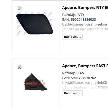
Apdare, Bampers
NTY
E
Ražotājs:
NTY
EAN:
5902048886033
Uzstādīšanas puse
:
priekšā 
Tr. līdzekļa aprīkojums
:
Tr. l
lukturu tīrīšanas sistēmu
Rādīt visu...
pāra artikulu numuri
:
EDS-A
Sērijas numurs
:
EDS-AU-01
Apdare, Bampers
FAST
Ražotājs:
FAST
EAN:
5901797070762
Uzstādīšanas puse
:
priekšā 
pāra artikulu numuri
:
FT909
Rādīt visu...