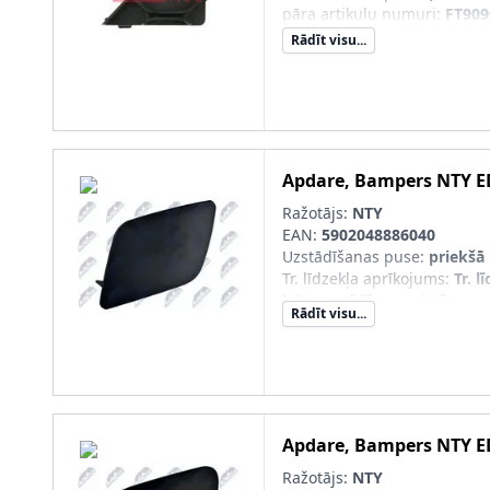
pāra artikulu numuri
:
FT909
Rādīt visu...
Apdare, Bampers
NTY
E
Ražotājs:
NTY
EAN:
5902048886040
Uzstādīšanas puse
:
priekšā 
Tr. līdzekļa aprīkojums
:
Tr. l
lukturu tīrīšanas sistēmu
Rādīt visu...
pāra artikulu numuri
:
EDS-A
Sērijas numurs
:
EDS-AU-01
Apdare, Bampers
NTY
E
Ražotājs:
NTY