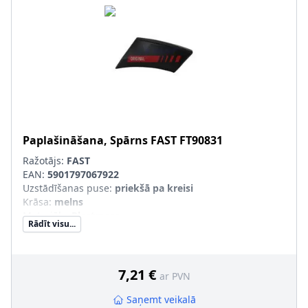
Paplašināšana, Spārns
FAST
FT90831
Ražotājs:
FAST
EAN:
5901797067922
Uzstādīšanas puse
:
priekšā pa kreisi
Krāsa
:
melns
Materiāls
:
Plastmasa
Rādīt visu...
Komponenti
:
Aizmugurējā daļa
pāra artikulu numuri
:
FT90830
7,21 €
ar PVN
Saņemt veikalā