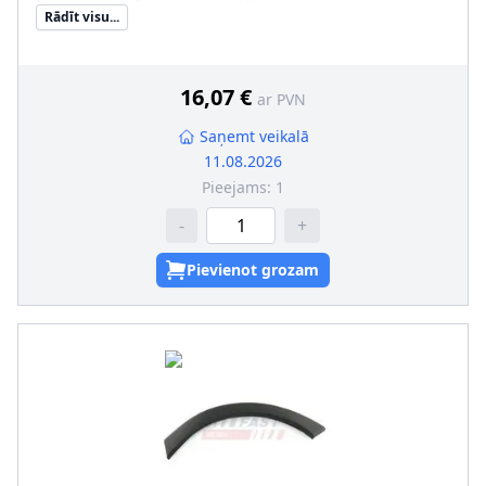
Komponenti
:
Aizmugurējā daļa
Rādīt visu...
pāra artikulu numuri
:
FT90773
16,07 €
ar PVN
Saņemt veikalā
11.08.2026
Pieejams:
1
-
+
Pievienot grozam