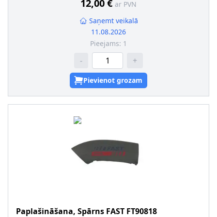
12,00 €
ar PVN
Saņemt veikalā
11.08.2026
Pieejams:
1
-
+
Pievienot grozam
Paplašināšana, Spārns
FAST
FT90818