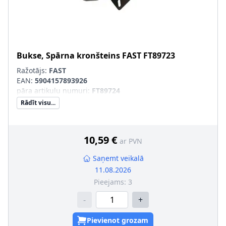
Bukse, Spārna kronšteins
FAST
FT89723
Ražotājs:
FAST
EAN:
5904157893926
pāra artikulu numuri
:
FT89724
Rādīt visu...
10,59 €
ar PVN
Saņemt veikalā
11.08.2026
Pieejams:
3
-
+
Pievienot grozam