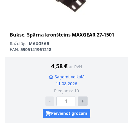
Bukse, Spārna kronšteins
MAXGEAR
27-1501
Ražotājs:
MAXGEAR
EAN:
5905141961218
4,58 €
ar PVN
Saņemt veikalā
11.08.2026
Pieejams:
10
-
+
Pievienot grozam