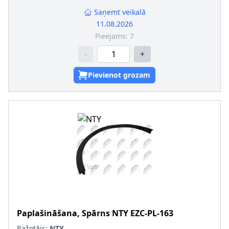
Saņemt veikalā
11.08.2026
Pieejams:
7
-
+
Pievienot grozam
Paplašināšana, Spārns
NTY
EZC-PL-163
Ražotājs:
NTY