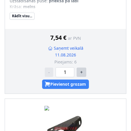
Uzstādīšanas puse
:
priekšā pa labi
Krāsa
:
melns
Materiāls
:
Plastmasa
Rādīt visu...
Komponenti
:
Aizmugurējā daļa
pāra artikulu numuri
:
FT90831
7,54 €
ar PVN
Saņemt veikalā
11.08.2026
Pieejams:
6
-
+
Pievienot grozam