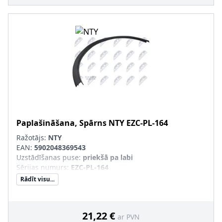
Paplašināšana, Spārns
NTY
EZC-PL-164
Ražotājs:
NTY
EAN:
5902048369543
Uzstādīšanas puse
:
priekšā pa labi
Sērijas numurs
:
EZC-PL-164
Rādīt visu...
21,22 €
ar PVN