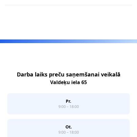
Footer
Darba laiks preču saņemšanai veikalā
Valdeķu iela 65
Pr.
9:00 – 18:00
Ot.
9:00 – 18:00