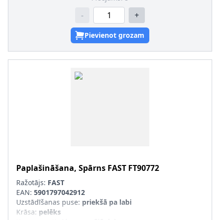
-
+
Pievienot grozam
Paplašināšana, Spārns
FAST
FT90772
Ražotājs:
FAST
EAN:
5901797042912
Uzstādīšanas puse
:
priekšā pa labi
Krāsa
:
pelēks