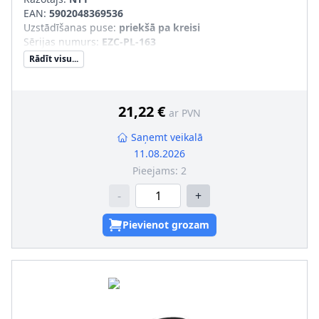
EAN:
5902048369536
Uzstādīšanas puse
:
priekšā pa kreisi
Sērijas numurs
:
EZC-PL-163
Rādīt visu...
21,22 €
ar PVN
Saņemt veikalā
11.08.2026
Pieejams:
2
-
+
Pievienot grozam