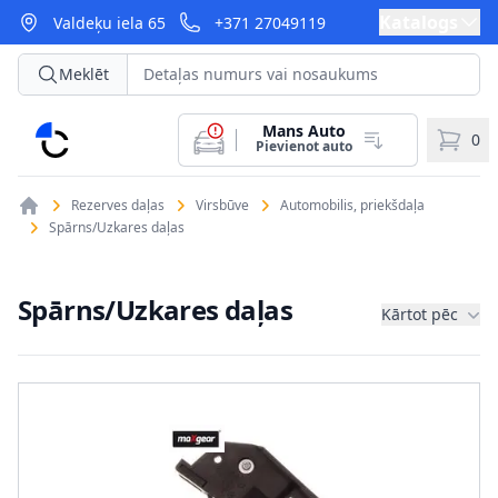
Katalogs
Valdeķu iela 65
+371 27049119
Meklēt
Mans Auto
CarParts
0
Pievienot auto
Rezerves daļas
Virsbūve
Automobilis, priekšdaļa
Spārns/Uzkares daļas
Spārns/Uzkares daļas
Kārtot pēc