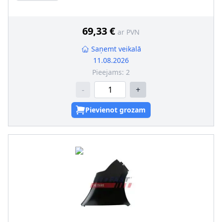
pāra artikulu numuri
:
FT90410
69,33 €
ar PVN
Saņemt veikalā
11.08.2026
Pieejams:
2
-
+
Pievienot grozam