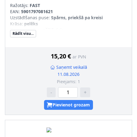
Ražotājs:
FAST
EAN:
5901797081621
Uzstādīšanas puse
:
Spārns, priekšā pa kreisi
Krāsa
:
pelēks
Komponenti
:
augšējā daļa
Rādīt visu...
pāra artikulu numuri
:
FT90819
15,20 €
ar PVN
Saņemt veikalā
11.08.2026
Pieejams:
1
-
+
Pievienot grozam