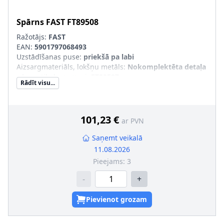
Spārns
FAST
FT89508
Ražotājs:
FAST
EAN:
5901797068493
Uzstādīšanas puse
:
priekšā pa labi
Aizsargmateriāls, lokšņu metāls
:
Nokomplektēta detaļa
pāra artikulu numuri
:
FT89507
Rādīt visu...
101,23 €
ar PVN
Saņemt veikalā
11.08.2026
Pieejams:
3
-
+
Pievienot grozam