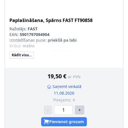
Paplašināšana, Spārns
FAST
FT90858
Ražotājs:
FAST
EAN:
5901797094904
Uzstādīšanas puse
:
priekšā pa labi
Krāsa
:
melns
pāra artikulu numuri
:
FT90857
Rādīt visu...
19,50 €
ar PVN
Saņemt veikalā
11.08.2026
Pieejams:
4
-
+
Pievienot grozam