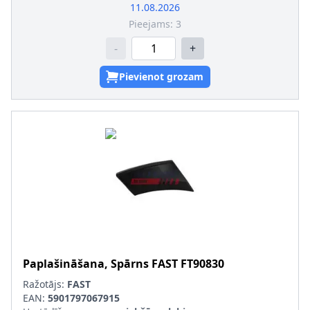
11.08.2026
Pieejams:
3
-
+
Pievienot grozam
Paplašināšana, Spārns
FAST
FT90830
Ražotājs:
FAST
EAN:
5901797067915