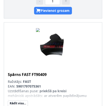
-
+
Pievienot grozam
Spārns
FAST
FT90409
Ražotājs:
FAST
EAN:
5901797075361
Uzstādīšanas puse
:
priekšā pa kreisi
mehāniski apstrādāts
:
ar atverēm papildinājumu
komplektiem
Rādīt visu...
Aizsargmateriāls, lokšņu metāls
:
Nokomplektēta detaļa