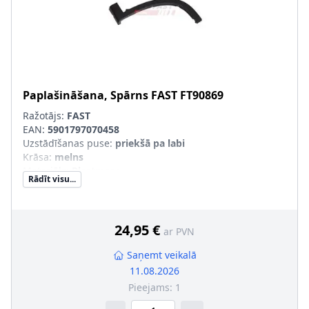
Paplašināšana, Spārns
FAST
FT90869
Ražotājs:
FAST
EAN:
5901797070458
Uzstādīšanas puse
:
priekšā pa labi
Krāsa
:
melns
Materiāls
:
Plastmasa
Rādīt visu...
Komponenti
:
Aizmugurējā daļa
pāra artikulu numuri
:
FT90870
24,95 €
ar PVN
Saņemt veikalā
11.08.2026
Pieejams:
1