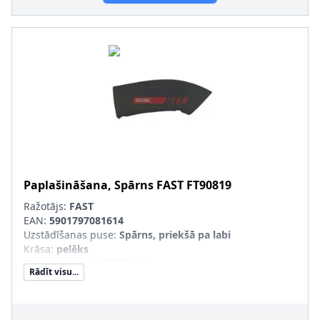
Paplašināšana, Spārns
FAST
FT90819
Ražotājs:
FAST
EAN:
5901797081614
Uzstādīšanas puse
:
Spārns, priekšā pa labi
Krāsa
:
pelēks
Komponenti
:
augšējā daļa
Rādīt visu...
pāra artikulu numuri
:
FT90818