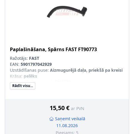
Paplašināšana, Spārns
FAST
FT90773
Ražotājs:
FAST
EAN:
5901797042929
Uzstādīšanas puse
:
Aizmugurējā daļa, priekšā pa kreisi
Krāsa
:
pelēks
pāra artikulu numuri
:
FT90772
Rādīt visu...
15,50 €
ar PVN
Saņemt veikalā
11.08.2026
Pieejams:
5