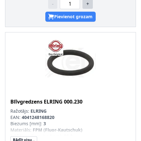
-
+
Pievienot grozam
Blīvgredzens
ELRING
000.230
Ražotājs:
ELRING
EAN:
4041248168820
Biezums [mm]
:
3
Materiāls
:
FPM (Fluor-Kautschuk)
Iekšējais diametrs [mm]
:
20,9
Rādīt visu...