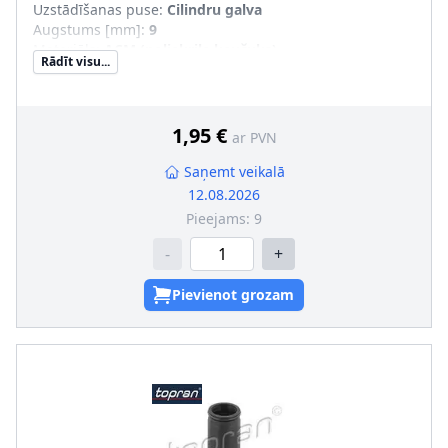
Uzstādīšanas puse
:
Cilindru galva
Augstums [mm]
:
9
Materiāls
:
ACM (poliakrila kaučuks)
Rādīt visu...
Ārējais diametrs [mm]
:
42,5
papildus nepieciešmie artikuli (artikula numurs)
:
21653092
1,95 €
ar PVN
Saņemt veikalā
12.08.2026
Pieejams:
9
-
+
Pievienot grozam