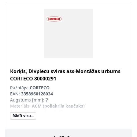
Korķis, Divplecu sviras ass-Montāžas urbums
CORTECO
80000291
Ražotājs:
CORTECO
EAN:
3358960128034
Augstums [mm]
:
7
Materiāls
:
ACM (poliakrila kaučuks)
Ārējais diametrs [mm]
:
47
Rādīt visu...