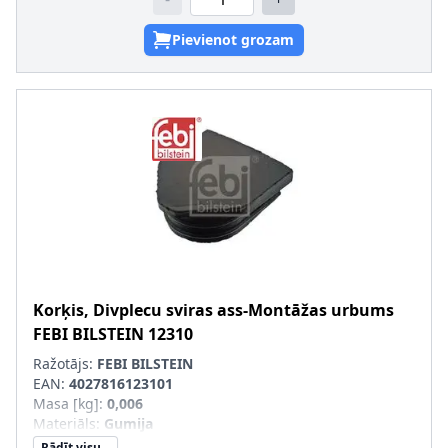
Pievienot grozam
Korķis, Divplecu sviras ass-Montāžas urbums
FEBI BILSTEIN
12310
Ražotājs:
FEBI BILSTEIN
EAN:
4027816123101
Masa [kg]
:
0,006
Materiāls
:
Gumija
Rādīt visu...