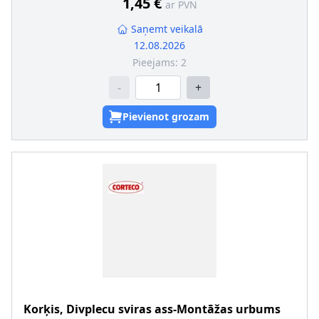
1,45 €
ar PVN
Saņemt veikalā
12.08.2026
Pieejams:
2
-
+
Pievienot grozam
Korķis, Divplecu sviras ass-Montāžas urbums