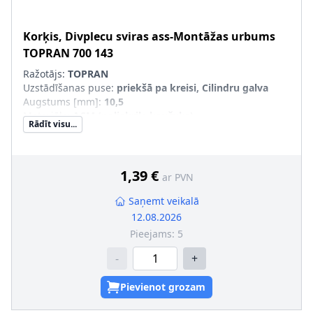
Korķis, Divplecu sviras ass-Montāžas urbums
TOPRAN
700 143
Ražotājs:
TOPRAN
Uzstādīšanas puse
:
priekšā pa kreisi, Cilindru galva
Augstums [mm]
:
10,5
Materiāls
:
ACM (poliakrila kaučuks)
Rādīt visu...
Ārējais diametrs [mm]
:
57
Virsma
:
gumijots
Korpusa materiāls
:
Tērauds
1,39 €
ar PVN
Saņemt veikalā
12.08.2026
Pieejams:
5
-
+
Pievienot grozam