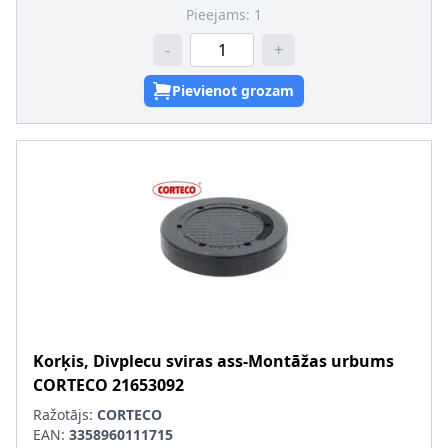
Pieejams:
1
-
+
Pievienot grozam
Korķis, Divplecu sviras ass-Montāžas urbums
CORTECO
21653092
Ražotājs:
CORTECO
EAN:
3358960111715