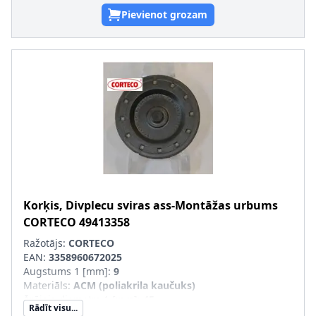
Pievienot grozam
Korķis, Divplecu sviras ass-Montāžas urbums
CORTECO
49413358
Ražotājs:
CORTECO
EAN:
3358960672025
Augstums 1 [mm]
:
9
Materiāls
:
ACM (poliakrila kaučuks)
Ārējais diametrs 1 [mm]
:
45
Rādīt visu...