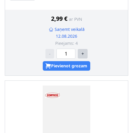
2,99 €
ar PVN
Saņemt veikalā
12.08.2026
Pieejams:
4
-
+
Pievienot grozam