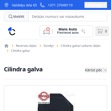
Katalogs
Valdeķu iela 65
+371 27049119
Meklēt
Mans Auto
CarParts
0
Pievienot auto
Rezerves daļas
Dzinējs
Cilindra galva/-uzkares daļas
Cilindra galva
Cilindra galva
Kārtot pēc