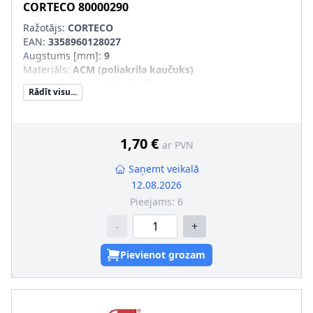
CORTECO
80000290
Ražotājs:
CORTECO
EAN:
3358960128027
Augstums [mm]
:
9
Materiāls
:
ACM (poliakrila kaučuks)
Ārējais diametrs 1 [mm]
:
43
Rādīt visu...
1,70 €
ar PVN
Saņemt veikalā
12.08.2026
Pieejams:
6
-
+
Pievienot grozam