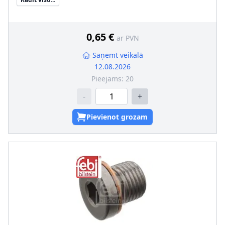
0,65 €
ar PVN
Saņemt veikalā
12.08.2026
Pieejams:
20
-
+
Pievienot grozam