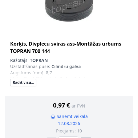
Korķis, Divplecu sviras ass-Montāžas urbums
TOPRAN
700 144
Ražotājs:
TOPRAN
Uzstādīšanas puse
:
Cilindru galva
Augstums [mm]
:
8,7
Materiāls
:
ACM (poliakrila kaučuks)
Rādīt visu...
Ārējais diametrs [mm]
:
43
Virsma
:
gumijots
Papildu artikuls/Papildu info 2
:
Sadales vārpstai
Korpusa materiāls
:
Tērauds
0,97 €
ar PVN
Saņemt veikalā
12.08.2026
Pieejams:
10