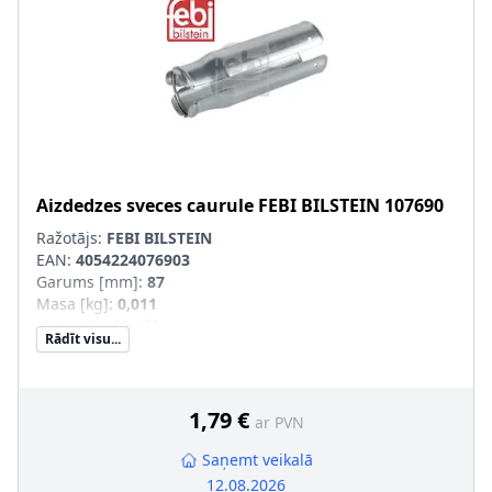
Aizdedzes sveces caurule
FEBI BILSTEIN
107690
Ražotājs:
FEBI BILSTEIN
EAN:
4054224076903
Garums [mm]
:
87
Masa [kg]
:
0,011
Materiāls
:
Metāls
Rādīt visu...
1,79 €
ar PVN
Saņemt veikalā
12.08.2026