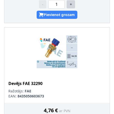
-
+
Pievienot grozam
Devējs
FAE
32290
Ražotājs:
FAE
EAN:
8435050603673
4,76 €
ar PVN