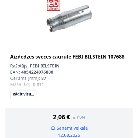
Aizdedzes sveces caurule
FEBI BILSTEIN
107688
Ražotājs:
FEBI BILSTEIN
EAN:
4054224076880
Garums [mm]
:
87
Masa [kg]
:
0,011
Materiāls
:
Metāls
Rādīt visu...
2,06 €
ar PVN
Saņemt veikalā
12.08.2026