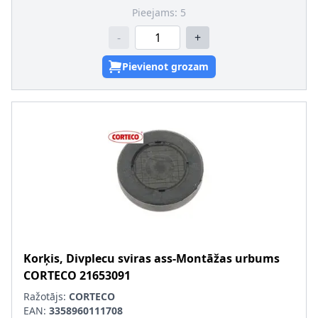
Pieejams:
5
-
+
Pievienot grozam
Korķis, Divplecu sviras ass-Montāžas urbums
CORTECO
21653091
Ražotājs:
CORTECO
EAN:
3358960111708