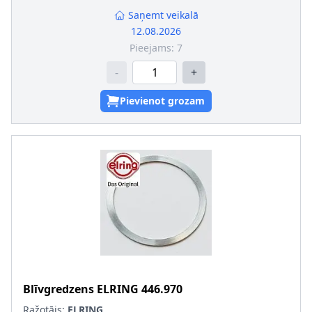
Saņemt veikalā
12.08.2026
Pieejams:
7
-
+
Pievienot grozam
Blīvgredzens
ELRING
446.970
Ražotājs:
ELRING