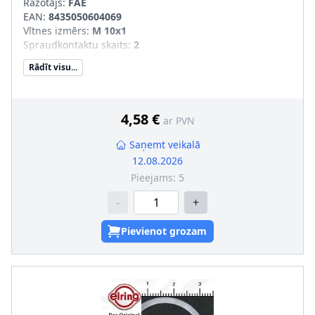
Ražotājs:
FAE
EAN:
8435050604069
Vītnes izmērs
:
M 10x1
Spraudkontaktu skaits
:
2
Apvalka krāsa
:
balts
Rādīt visu...
4,58 €
ar PVN
Saņemt veikalā
12.08.2026
Pieejams:
5
-
+
Pievienot grozam