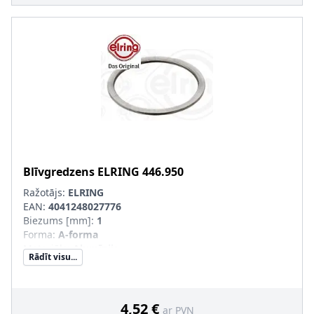
Blīvgredzens
ELRING
446.950
Ražotājs:
ELRING
EAN:
4041248027776
Biezums [mm]
:
1
Forma
:
A-forma
Materiāls
:
Alumīnijs
Rādīt visu...
Iekšējais diametrs [mm]
:
28,2
Ārējais diametrs [mm]
:
32,5
4,52 €
ar PVN