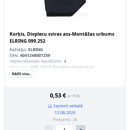
Korķis, Divplecu sviras ass-Montāžas urbums
ELRING
099.252
Ražotājs:
ELRING
EAN:
4041248007259
nepieciešamais daudzums
:
4
Materiāls
:
NBR (Nitril-Butadien-Kautschuk)
Rādīt visu...
0,53 €
ar PVN
Saņemt veikalā
12.08.2026
Pieejams:
26
-
+