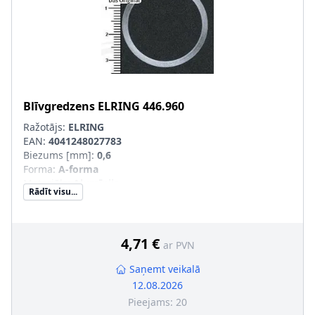
Blīvgredzens
ELRING
446.960
Ražotājs:
ELRING
EAN:
4041248027783
Biezums [mm]
:
0,6
Forma
:
A-forma
Materiāls
:
Alumīnijs
Rādīt visu...
Iekšējais diametrs [mm]
:
28,2
Ārējais diametrs [mm]
:
32,5
4,71 €
ar PVN
Saņemt veikalā
12.08.2026
Pieejams:
20