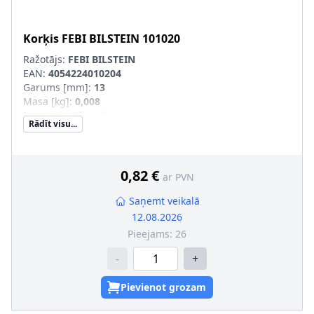
Korķis
FEBI BILSTEIN
101020
Ražotājs:
FEBI BILSTEIN
EAN:
4054224010204
Garums [mm]
:
13
Masa [kg]
:
0,008
Materiāls
:
Tērauds
Rādīt visu...
Uzgriežņu atslēgas izmērs
:
5
Ārējais diametrs [mm]
:
14
Skrūves galvas-/Uzgriežņa profils
:
Iekšējais seškantis
Vītnes garums [mm]
:
6,5
0,82 €
ar PVN
Papildu artikuls/Papildu info 2
:
ar blīvgredzenu
Skrūves garums zem galvas [mm]
:
9,5
Saņemt veikalā
Ārējās vītnes izmērs
:
M10 x 1
12.08.2026
Pieejams:
26
-
+
Pievienot grozam