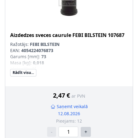
Aizdedzes sveces caurule
FEBI BILSTEIN
107687
Ražotājs:
FEBI BILSTEIN
EAN:
4054224076873
Garums [mm]
:
73
Masa [kg]
:
0,018
Materiāls
:
Plastmasa
Rādīt visu...
Ārējais diametrs [mm]
:
38
2,47 €
ar PVN
Saņemt veikalā
12.08.2026
Pieejams:
12
-
+