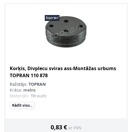
Korķis, Divplecu sviras ass-Montāžas urbums
TOPRAN
110 878
Ražotājs:
TOPRAN
Krāsa
:
melns
Materiāls
:
Tērauds
Ārējais diametrs [mm]
:
26
Rādīt visu...
Virsma
:
gumijots
Materiāls, 1. kārta
:
ACM (poliakrila kaučuks)
0,83 €
ar PVN