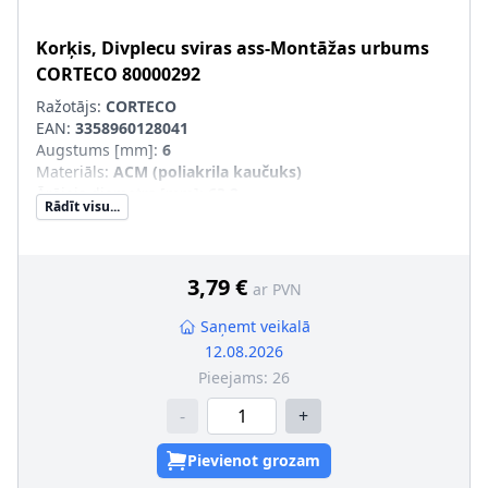
Korķis, Divplecu sviras ass-Montāžas urbums
CORTECO
80000292
Ražotājs:
CORTECO
EAN:
3358960128041
Augstums [mm]
:
6
Materiāls
:
ACM (poliakrila kaučuks)
Ārējais diametrs [mm]
:
63,2
Rādīt visu...
3,79 €
ar PVN
Saņemt veikalā
12.08.2026
Pieejams:
26
-
+
Pievienot grozam