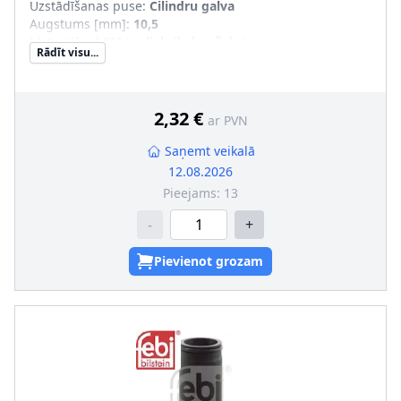
Uzstādīšanas puse
:
Cilindru galva
Augstums [mm]
:
10,5
Materiāls
:
ACM (poliakrila kaučuks)
Rādīt visu...
Ārējais diametrs [mm]
:
57
papildus nepieciešmie artikuli (artikula numurs)
:
21653091
2,32 €
ar PVN
Saņemt veikalā
12.08.2026
Pieejams:
13
-
+
Pievienot grozam