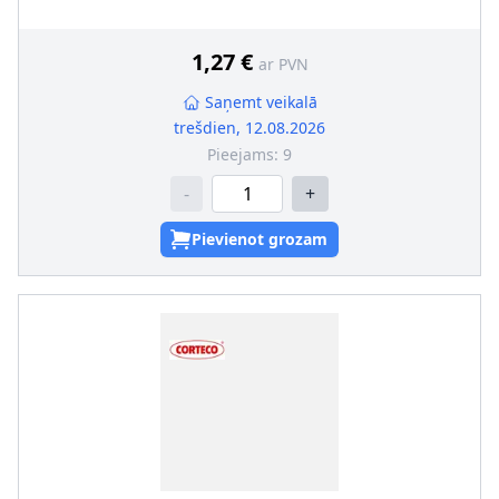
Ārējais diametrs [mm]
:
50
Griešanas veids
:
Labā griešanās
Putekļusargs
:
ar putekļu aizsargmaliņu
1,27 €
ar PVN
Saņemt veikalā
trešdien, 12.08.2026
Pieejams:
9
-
+
Pievienot grozam