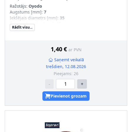
Ražotājs:
Oyodo
Augstums [mm]
:
7
Iekšējais diametrs [mm]
:
35
Ārējais diametrs [mm]
:
48
Rādīt visu...
Griešanas veids
:
Labā griešanās
1,40 €
ar PVN
Saņemt veikalā
trešdien, 12.08.2026
Pieejams:
26
-
+
Pievienot grozam