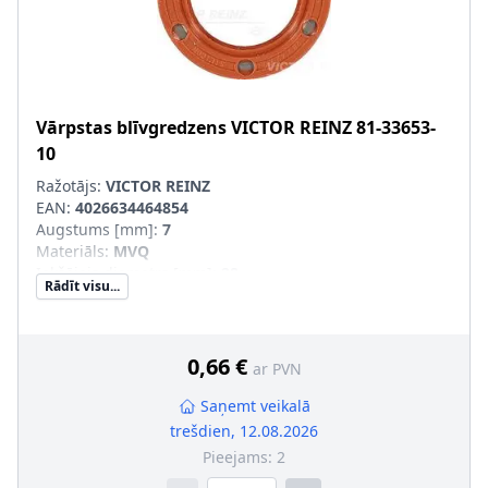
Vārpstas blīvgredzens
VICTOR REINZ
81-33653-
10
Ražotājs:
VICTOR REINZ
EAN:
4026634464854
Augstums [mm]
:
7
Materiāls
:
MVQ
Iekšējais diametrs [mm]
:
28
Rādīt visu...
Ārējais diametrs [mm]
:
42
Griešanas veids
:
Labā griešanās
Vārpstas blīvgredzena tips
:
A SL
0,66 €
ar PVN
Saņemt veikalā
trešdien, 12.08.2026
Pieejams:
2