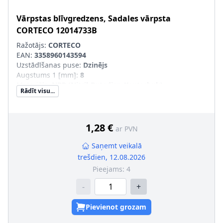
Vārpstas blīvgredzens, Sadales vārpsta
CORTECO
12014733B
Ražotājs:
CORTECO
EAN:
3358960143594
Uzstādīšanas puse
:
Dzinējs
Augstums 1 [mm]
:
8
Materiāls
:
NBR (Nitril-Butadien-Kautschuk)
Rādīt visu...
Griešanas veids
:
Labā griešanās
Ārējais diametrs 1 [mm]
:
52
Iekšējais diametrs 1 [mm]
:
35,9
1,28 €
ar PVN
Saņemt veikalā
trešdien, 12.08.2026
Pieejams:
4
-
+
Pievienot grozam