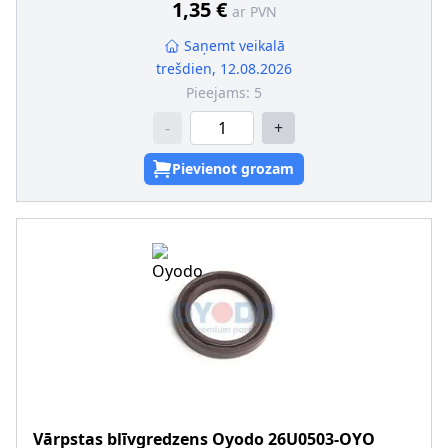
1,35 €
ar PVN
Saņemt veikalā
trešdien, 12.08.2026
Pieejams:
5
-
+
Pievienot grozam
Vārpstas blīvgredzens
Oyodo
26U0503-OYO