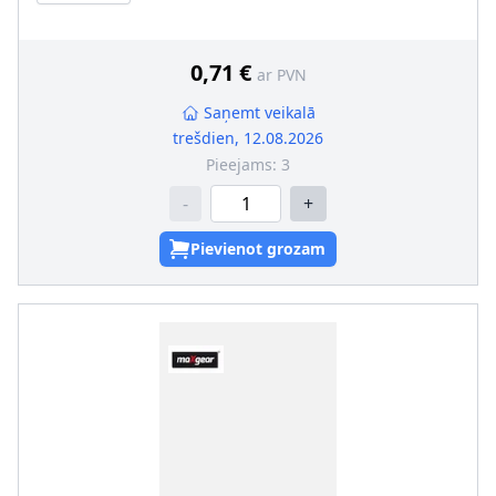
Griešanas veids
:
Labā griešanās
Vārpstas blīvgredzena tips
:
ASW
Putekļusargs
:
ar putekļu aizsargmaliņu
0,71 €
ar PVN
Saņemt veikalā
trešdien, 12.08.2026
Pieejams:
3
-
+
Pievienot grozam