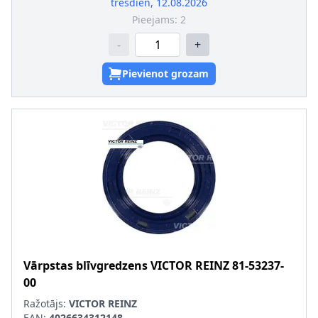
trešdien, 12.08.2026
Pieejams:
2
-
+
Pievienot grozam
Vārpstas blīvgredzens
VICTOR REINZ
81-53237-
00
Ražotājs:
VICTOR REINZ
EAN:
4026634312148