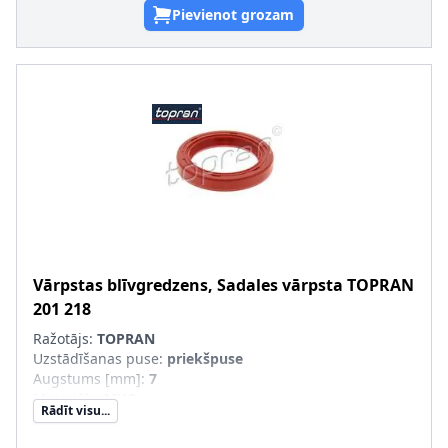
Pievienot grozam
Vārpstas blīvgredzens, Sadales vārpsta
TOPRAN
201 218
Ražotājs:
TOPRAN
Uzstādīšanas puse
:
priekšpuse
Augstums [mm]
:
7
Materiāls
:
MVQ
Rādīt visu...
Iekšējais diametrs [mm]
:
35
Ārējais diametrs [mm]
:
48