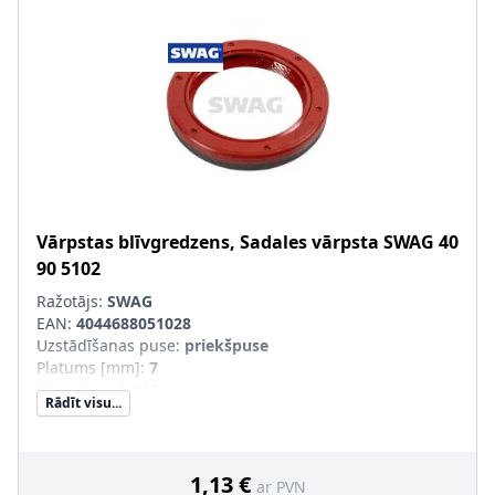
Vārpstas blīvgredzens, Sadales vārpsta
SWAG
40
90 5102
Ražotājs:
SWAG
EAN:
4044688051028
Uzstādīšanas puse
:
priekšpuse
Platums [mm]
:
7
Masa [kg]
:
0,014
Rādīt visu...
Iekšējais diametrs [mm]
:
35
Ārējais diametrs [mm]
:
48
1,13 €
ar PVN