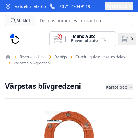
Katalogs
Valdeķu iela 65
+371 27049119
Meklēt
Mans Auto
CarParts
0
Pievienot auto
Rezerves daļas
Dzinējs
Cilindra galva/-uzkares daļas
Vārpstas blīvgredzeni
Vārpstas blīvgredzeni
Kārtot pēc