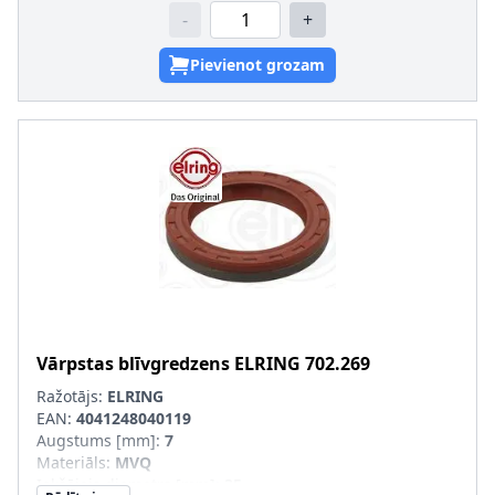
-
+
Pievienot grozam
Vārpstas blīvgredzens
ELRING
702.269
Ražotājs:
ELRING
EAN:
4041248040119
Augstums [mm]
:
7
Materiāls
:
MVQ
Iekšējais diametrs [mm]
:
35