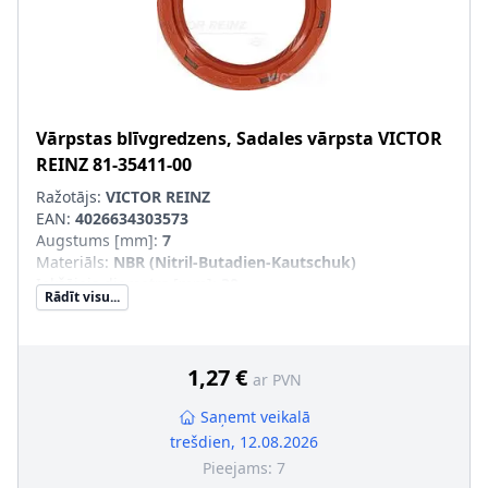
Vārpstas blīvgredzens, Sadales vārpsta
VICTOR
REINZ
81-35411-00
Ražotājs:
VICTOR REINZ
EAN:
4026634303573
Augstums [mm]
:
7
Materiāls
:
NBR (Nitril-Butadien-Kautschuk)
Iekšējais diametrs [mm]
:
30
Rādīt visu...
Ārējais diametrs [mm]
:
40
Griešanas veids
:
Kreisā griešanās
Vārpstas blīvgredzena tips
:
A SL
1,27 €
ar PVN
Saņemt veikalā
trešdien, 12.08.2026
Pieejams:
7