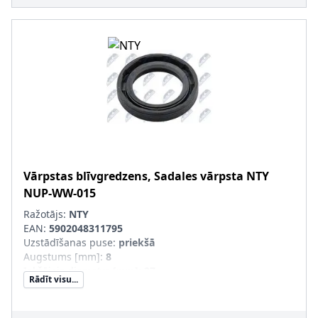
Vārpstas blīvgredzens, Sadales vārpsta
NTY
NUP-WW-015
Ražotājs:
NTY
EAN:
5902048311795
Uzstādīšanas puse
:
priekšā
Augstums [mm]
:
8
Iekšējais diametrs [mm]
:
27
Rādīt visu...
Ārējais diametrs [mm]
:
42