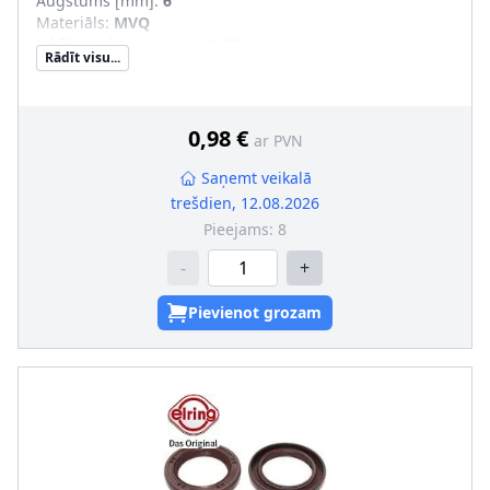
Augstums [mm]
:
6
Materiāls
:
MVQ
Iekšējais diametrs [mm]
:
32
Rādīt visu...
Ārējais diametrs [mm]
:
47
Griešanas veids
:
Labā griešanās
Vārpstas blīvgredzena tips
:
A SL
0,98 €
ar PVN
Saņemt veikalā
trešdien, 12.08.2026
Pieejams:
8
-
+
Pievienot grozam