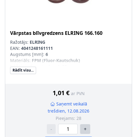
Vārpstas blīvgredzens
ELRING
166.160
Ražotājs:
ELRING
EAN:
4041248161111
Augstums [mm]
:
6
Materiāls
:
FPM (Fluor-Kautschuk)
Iekšējais diametrs [mm]
:
32
Rādīt visu...
Ārējais diametrs [mm]
:
47
Griešanas veids
:
Labā griešanās
Vārpstas blīvgredzena tips
:
AS
Putekļusargs
:
ar putekļu aizsargmaliņu
1,01 €
ar PVN
Saņemt veikalā
trešdien, 12.08.2026
Pieejams:
28
-
+