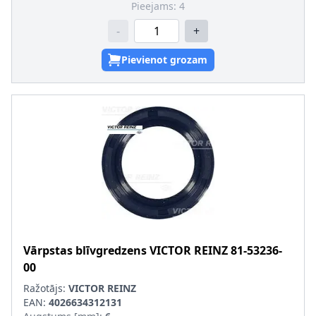
Pieejams:
4
-
+
Pievienot grozam
Vārpstas blīvgredzens
VICTOR REINZ
81-53236-
00
Ražotājs:
VICTOR REINZ
EAN:
4026634312131