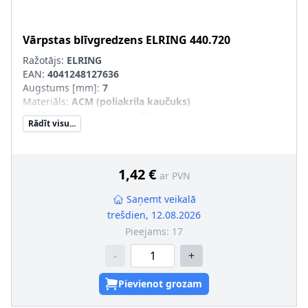
Vārpstas blīvgredzens
ELRING
440.720
Ražotājs:
ELRING
EAN:
4041248127636
Augstums [mm]
:
7
Materiāls
:
ACM (poliakrila kaučuks)
Iekšējais diametrs [mm]
:
30
Rādīt visu...
Ārējais diametrs [mm]
:
42
Griešanas veids
:
Labā griešanās
Vārpstas blīvgredzena tips
:
ASW
Putekļusargs
:
ar putekļu aizsargmaliņu
1,42 €
ar PVN
Saņemt veikalā
trešdien, 12.08.2026
Pieejams:
17
-
+
Pievienot grozam