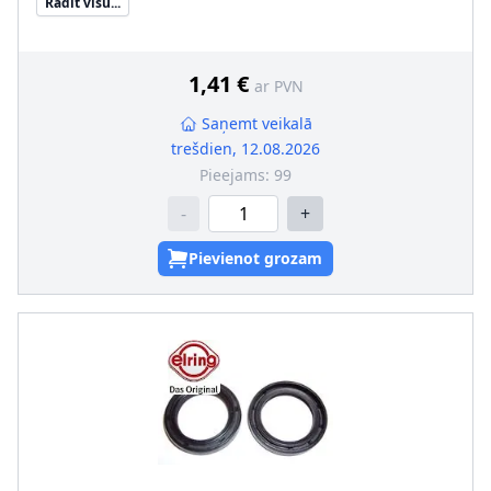
Rādīt visu...
Ārējais diametrs [mm]
:
48
Griešanas veids
:
Labā griešanās
Vārpstas blīvgredzena tips
:
AW/BS
Putekļusargs
:
ar putekļu aizsargmaliņu
1,41 €
ar PVN
Saņemt veikalā
trešdien, 12.08.2026
Pieejams:
99
-
+
Pievienot grozam