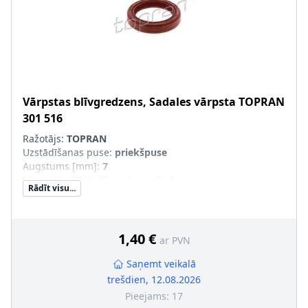
Vārpstas blīvgredzens, Sadales vārpsta
TOPRAN
301 516
Ražotājs:
TOPRAN
Uzstādīšanas puse
:
priekšpuse
Augstums [mm]
:
7
Materiāls
:
FPM (Fluor-Kautschuk)
Rādīt visu...
Iekšējais diametrs [mm]
:
28
Ārējais diametrs [mm]
:
38
Griešanas veids
:
Labā griešanās
Putekļusargs
:
ar putekļu aizsargmaliņu
1,40 €
ar PVN
Saņemt veikalā
trešdien, 12.08.2026
Pieejams:
17