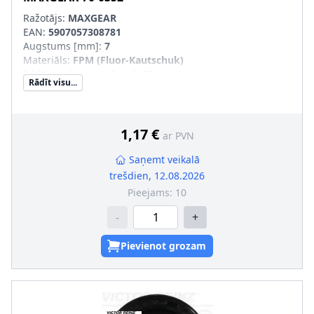
Ražotājs:
MAXGEAR
EAN:
5907057308781
Augstums [mm]
:
7
Materiāls
:
FPM (Fluor-Kautschuk)
Iekšējais diametrs [mm]
:
27
Rādīt visu...
Ārējais diametrs [mm]
:
47
Griešanas veids
:
Labā griešanās
Vārpstas blīvgredzena tips
:
A SL
1,17 €
ar PVN
Saņemt veikalā
trešdien, 12.08.2026
Pieejams:
10
-
+
Pievienot grozam