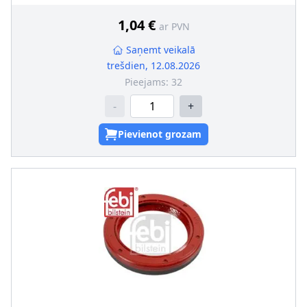
Griešanas veids
:
Labā griešanās
Putekļusargs
:
ar putekļu aizsargmaliņu
1,04 €
ar PVN
Saņemt veikalā
trešdien, 12.08.2026
Pieejams:
32
-
+
Pievienot grozam