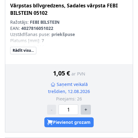
Vārpstas blīvgredzens, Sadales vārpsta
FEBI
BILSTEIN
05102
Ražotājs:
FEBI BILSTEIN
EAN:
4027816051022
Uzstādīšanas puse
:
priekšpuse
Platums [mm]
:
7
Masa [kg]
:
0,014
Rādīt visu...
Iekšējais diametrs [mm]
:
35
Ārējais diametrs [mm]
:
48
1,05 €
ar PVN
Saņemt veikalā
trešdien, 12.08.2026
Pieejams:
26
-
+
Pievienot grozam