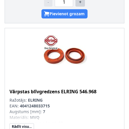
-
+
Pievienot grozam
Vārpstas blīvgredzens
ELRING
546.968
Ražotājs:
ELRING
EAN:
4041248033715
Augstums [mm]
:
7
Materiāls
:
MVQ
Iekšējais diametrs [mm]
:
28
Rādīt visu...
Ārējais diametrs [mm]
:
42