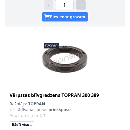
-
+
Pievienot grozam
Vārpstas blīvgredzens
TOPRAN
300 389
Ražotājs:
TOPRAN
Uzstādīšanas puse
:
priekšpuse
Augstums [mm]
:
7
Materiāls
:
MVQ
Rādīt visu...
Iekšējais diametrs [mm]
:
35