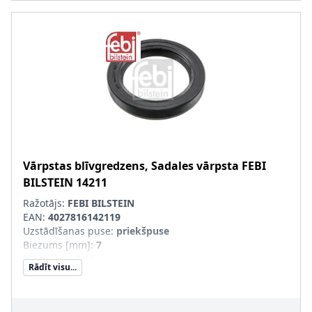
Vārpstas blīvgredzens, Sadales vārpsta
FEBI
BILSTEIN
14211
Ražotājs:
FEBI BILSTEIN
EAN:
4027816142119
Uzstādīšanas puse
:
priekšpuse
Biezums [mm]
:
7
Masa [kg]
:
0,01
Rādīt visu...
Materiāls
:
ACM (poliakrila kaučuks)
Iekšējais diametrs [mm]
:
30
Ārējais diametrs [mm]
:
42