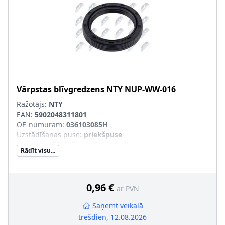
Vārpstas blīvgredzens
NTY
NUP-WW-016
Ražotājs:
NTY
EAN:
5902048311801
OE-numuram
:
036103085H
Uzstādīšanas puse
:
priekšpuse
Materiāls
:
FPM (Fluor-Kautschuk)
Rādīt visu...
Griešanas veids
:
Labā griešanās
Putekļusargs
:
ar putekļu aizsargmaliņu
Ārējais diametrs 1 [mm]
:
42
Iekšējais diametrs 1 [mm]
:
32
0,96 €
ar PVN
Saņemt veikalā
trešdien, 12.08.2026