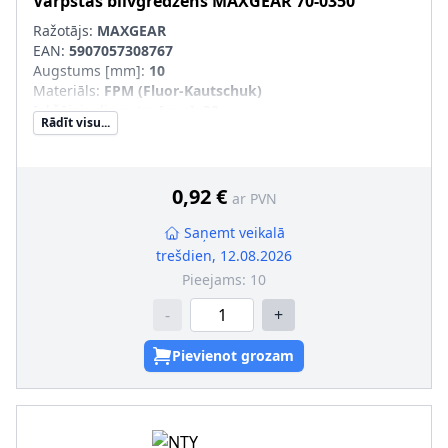
Vārpstas blīvgredzens
MAXGEAR
70-0350
Ražotājs:
MAXGEAR
EAN:
5907057308767
Augstums [mm]
:
10
Materiāls
:
FPM (Fluor-Kautschuk)
Iekšējais diametrs [mm]
:
32
Rādīt visu...
Ārējais diametrs [mm]
:
47
Griešanas veids
:
Mainīga griešanās
Vārpstas blīvgredzena tips
:
A SL
0,92 €
ar PVN
Saņemt veikalā
trešdien, 12.08.2026
Pieejams:
10
-
+
Pievienot grozam