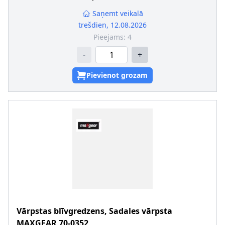
Saņemt veikalā
trešdien, 12.08.2026
Pieejams:
4
-
+
Pievienot grozam
Vārpstas blīvgredzens, Sadales vārpsta
MAXGEAR
70-0352