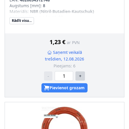
Augstums [mm]
:
8
Materiāls
:
NBR (Nitril-Butadien-Kautschuk)
Iekšējais diametrs [mm]
:
32
Rādīt visu...
Ārējais diametrs [mm]
:
47
Griešanas veids
:
Labā griešanās
Vārpstas blīvgredzena tips
:
A SL
1,23 €
ar PVN
Saņemt veikalā
trešdien, 12.08.2026
Pieejams:
6
-
+
Pievienot grozam