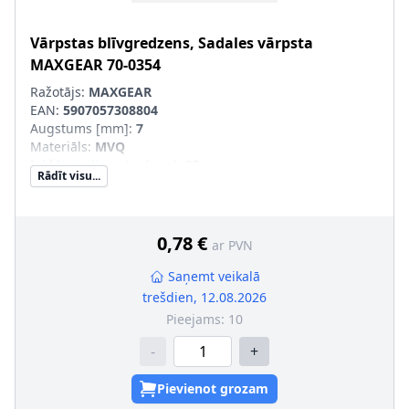
Vārpstas blīvgredzens, Sadales vārpsta
MAXGEAR
70-0354
Ražotājs:
MAXGEAR
EAN:
5907057308804
Augstums [mm]
:
7
Materiāls
:
MVQ
Iekšējais diametrs [mm]
:
35
Rādīt visu...
Ārējais diametrs [mm]
:
48
Griešanas veids
:
Labā griešanās
Vārpstas blīvgredzena tips
:
A SL
0,78 €
ar PVN
Saņemt veikalā
trešdien, 12.08.2026
Pieejams:
10
-
+
Pievienot grozam