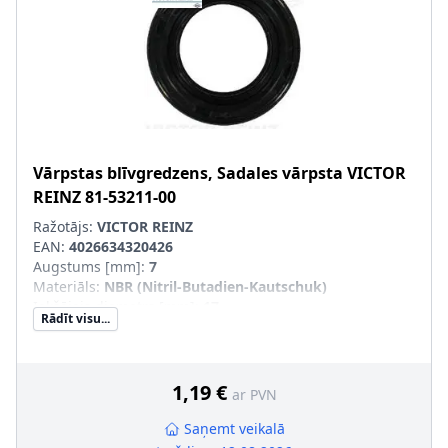
Vārpstas blīvgredzens, Sadales vārpsta
VICTOR
REINZ
81-53211-00
Ražotājs:
VICTOR REINZ
EAN:
4026634320426
Augstums [mm]
:
7
Materiāls
:
NBR (Nitril-Butadien-Kautschuk)
Iekšējais diametrs [mm]
:
17
Rādīt visu...
Ārējais diametrs [mm]
:
28
Griešanas veids
:
Labā griešanās
Vārpstas blīvgredzena tips
:
A SL
1,19 €
ar PVN
Saņemt veikalā