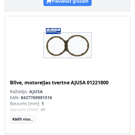
Pievienot grozam
Blīve, motoreļļas tvertne
AJUSA
01221800
Ražotājs:
AJUSA
EAN:
8427769991516
Biezums [mm]
:
5
Garums [mm]
:
48
Platums [mm]
:
26
Rādīt visu...