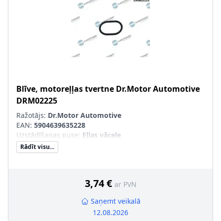
Blīve, motoreļļas tvertne
Dr.Motor Automotive
DRM02225
Ražotājs:
Dr.Motor Automotive
EAN:
5904639635228
Uzstādīšanas puse
:
Eļļas vācele
Rādīt visu...
3,74 €
ar PVN
Saņemt veikalā
12.08.2026