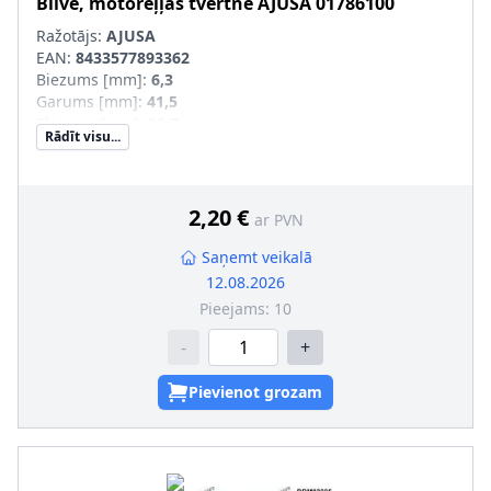
Blīve, motoreļļas tvertne
AJUSA
01786100
Ražotājs:
AJUSA
EAN:
8433577893362
Biezums [mm]
:
6,3
Garums [mm]
:
41,5
Platums [mm]
:
28,7
Rādīt visu...
2,20 €
ar PVN
Saņemt veikalā
12.08.2026
Pieejams:
10
-
+
Pievienot grozam