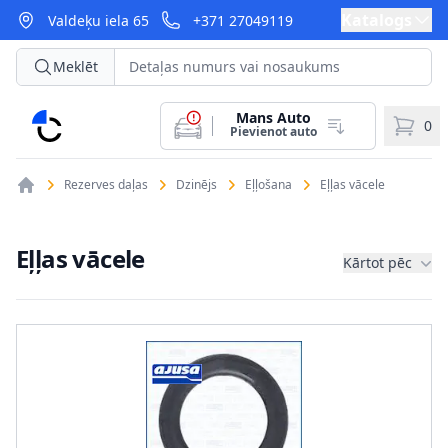
Katalogs
Valdeķu iela 65
+371 27049119
Meklēt
Mans Auto
CarParts
0
Pievienot auto
Rezerves daļas
Dzinējs
Eļļošana
Eļļas vācele
Eļļas vācele
Kārtot pēc