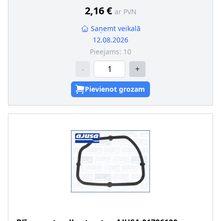
2,16 €
ar PVN
Saņemt veikalā
12.08.2026
Pieejams:
10
-
+
Pievienot grozam