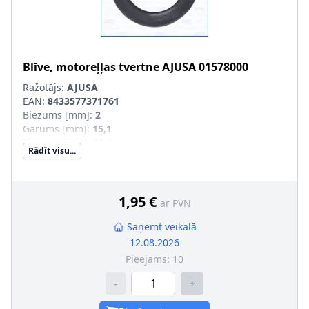
Blīve, motoreļļas tvertne
AJUSA
01578000
Ražotājs:
AJUSA
EAN:
8433577371761
Biezums [mm]
:
2
Garums [mm]
:
15,1
Platums [mm]
:
10,1
Rādīt visu...
1,95 €
ar PVN
Saņemt veikalā
12.08.2026
Pieejams:
10
-
+