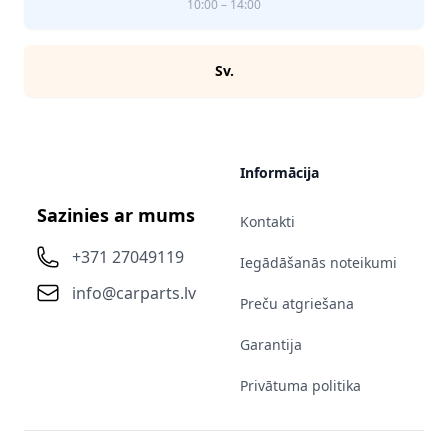
10:00 – 14:00
Sv.
Informācija
Sazinies ar mums
Kontakti
+371 27049119
Iegādāšanās noteikumi
info@carparts.lv
Preču atgriešana
Garantija
Privātuma politika