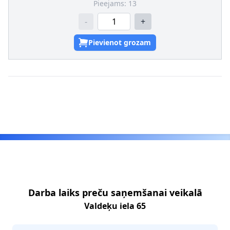
Pieejams:
13
-
+
Pievienot grozam
Footer
Darba laiks preču saņemšanai veikalā
Valdeķu iela 65