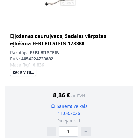
Eļļošanas cauruļvads, Sadales vārpstas
eļļošana
FEBI BILSTEIN
173388
Ražotājs:
FEBI BILSTEIN
EAN:
4054224733882
Masa [kg]
:
0,036
Rādīt visu...
8,86 €
ar PVN
Saņemt veikalā
11.08.2026
Pieejams:
1
-
+