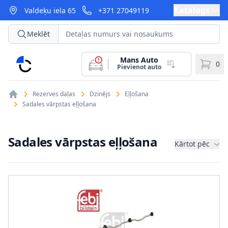
Katalogs
Valdeķu iela 65
+371 27049119
Meklēt
Mans Auto
CarParts
0
Pievienot auto
Rezerves daļas
Dzinējs
Eļļošana
Sadales vārpstas eļļošana
Sadales vārpstas eļļošana
Kārtot pēc