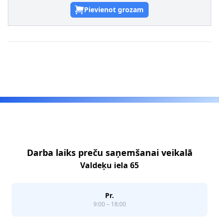
Pievienot grozam
Footer
Darba laiks preču saņemšanai veikalā
Valdeķu iela 65
Pr.
9:00 – 18:00