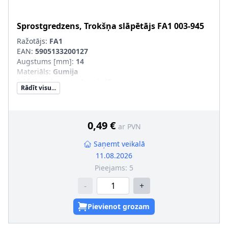
Sprostgredzens, Trokšņa slāpētājs
FA1
003-945
Ražotājs:
FA1
EAN:
5905133200127
Augstums [mm]
:
14
Materiāls
:
Gumija
Iekšējais diametrs [mm]
:
45
Rādīt visu...
Ārējais diametrs [mm]
:
69
0,49 €
ar PVN
Saņemt veikalā
11.08.2026
Pieejams:
5
-
+
Pievienot grozam