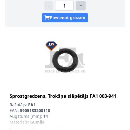
-
+
Pievienot grozam
Sprostgredzens, Trokšņa slāpētājs
FA1
003-941
Ražotājs:
FA1
EAN:
5905133200110
Augstums [mm]
:
14
Materiāls
:
Gumija
Iekšējais diametrs [mm]
:
40