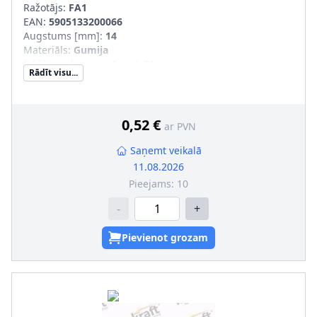
Ražotājs:
FA1
EAN:
5905133200066
Augstums [mm]
:
14
Materiāls
:
Gumija
Iekšējais diametrs [mm]
:
30
Rādīt visu...
Ārējais diametrs [mm]
:
58
0,52 €
ar PVN
Saņemt veikalā
11.08.2026
Pieejams:
10
-
+
Pievienot grozam