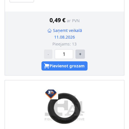
Iekšējais diametrs [mm]
:
36
0,49 €
ar PVN
Saņemt veikalā
11.08.2026
Pieejams:
13
-
+
Pievienot grozam