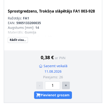
Sprostgredzens, Trokšņa slāpētājs
FA1
003-928
Ražotājs:
FA1
EAN:
5905133200035
Augstums [mm]
:
14
Materiāls
:
Gumija
Iekšējais diametrs [mm]
:
28
Rādīt visu...
Ārējais diametrs [mm]
:
59
0,38 €
ar PVN
Saņemt veikalā
11.08.2026
Pieejams:
26
-
+
Pievienot grozam