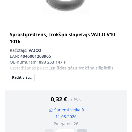
Sprostgredzens, Trokšņa slāpētājs
VAICO
V10-
1016
Ražotājs:
VAICO
EAN:
4046001263965
OE-numuram
:
893 253 147 F
Uzstādīšanas puse
:
Izplūdes gāzu trokšņa slāpētājs
(pēdējais)
Rādīt visu...
Diametrs [mm]
:
57
Masa [kg]
:
0,026
0,32 €
ar PVN
Saņemt veikalā
11.08.2026
Pieejams:
26