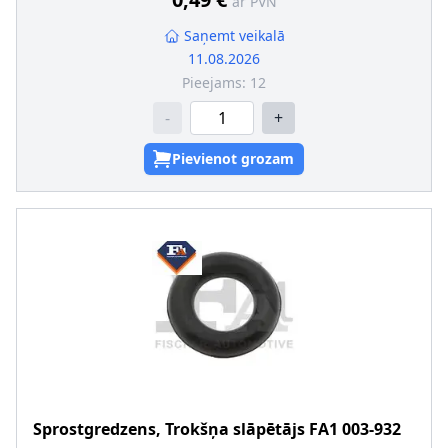
ar PVN
Saņemt veikalā
11.08.2026
Pieejams:
12
-
+
Pievienot grozam
Sprostgredzens, Trokšņa slāpētājs
FA1
003-932