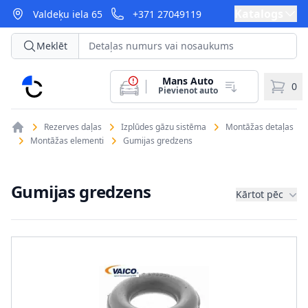
Katalogs
Valdeķu iela 65
+371 27049119
Meklēt
Mans Auto
CarParts
0
Pievienot auto
Rezerves daļas
Izplūdes gāzu sistēma
Montāžas detaļas
Montāžas elementi
Gumijas gredzens
Gumijas gredzens
Kārtot pēc