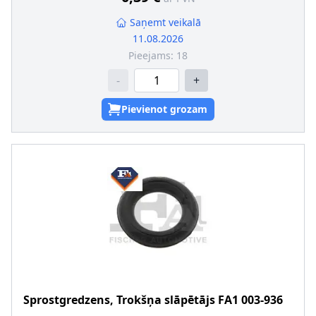
Saņemt veikalā
11.08.2026
Pieejams:
18
-
+
Pievienot grozam
Sprostgredzens, Trokšņa slāpētājs
FA1
003-936