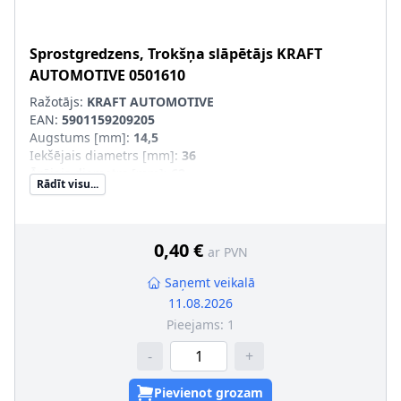
Sprostgredzens, Trokšņa slāpētājs
KRAFT
AUTOMOTIVE
0501610
Ražotājs:
KRAFT AUTOMOTIVE
EAN:
5901159209205
Augstums [mm]
:
14,5
Iekšējais diametrs [mm]
:
36
Ārējais diametrs [mm]
:
62
Rādīt visu...
Produkcijas numurs
:
0501610
0,40 €
ar PVN
Saņemt veikalā
11.08.2026
Pieejams:
1
-
+
Pievienot grozam