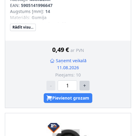
EAN:
5905141996647
Augstums [mm]
:
14
Materiāls
:
Gumija
Iekšējais diametrs [mm]
:
30
Rādīt visu...
Ārējais diametrs [mm]
:
58
0,49 €
ar PVN
Saņemt veikalā
11.08.2026
Pieejams:
10
-
+
Pievienot grozam