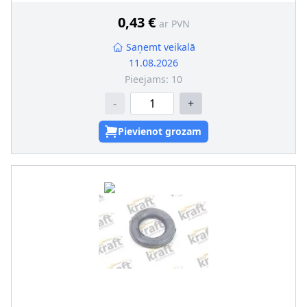
0,43 €
ar PVN
Saņemt veikalā
11.08.2026
Pieejams:
10
-
+
Pievienot grozam