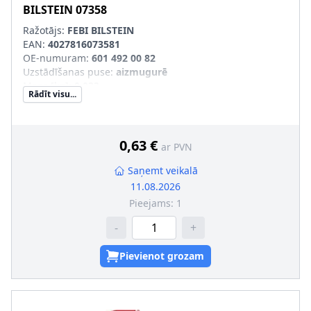
BILSTEIN
07358
Ražotājs:
FEBI BILSTEIN
EAN:
4027816073581
OE-numuram
:
601 492 00 82
Uzstādīšanas puse
:
aizmugurē
Masa [kg]
:
0,033
Rādīt visu...
Materiāls
:
Gumija
0,63 €
ar PVN
Saņemt veikalā
11.08.2026
Pieejams:
1
-
+
Pievienot grozam