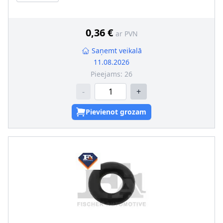
0,36 €
ar PVN
Saņemt veikalā
11.08.2026
Pieejams:
26
-
+
Pievienot grozam