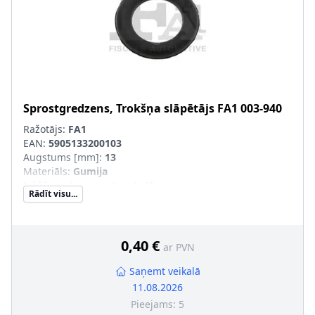
Sprostgredzens, Trokšņa slāpētājs
FA1
003-940
Ražotājs:
FA1
EAN:
5905133200103
Augstums [mm]
:
13
Materiāls
:
Gumija
Iekšējais diametrs [mm]
:
40
Rādīt visu...
Ārējais diametrs [mm]
:
66
Izplūdes gāzu sistēma
:
Trokšņa slāpētāja vidējai daļai
0,40 €
ar PVN
Saņemt veikalā
11.08.2026
Pieejams:
5