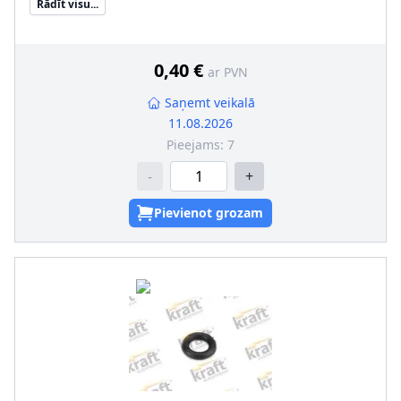
Rādīt visu...
Ārējais diametrs [mm]
:
66
0,40 €
ar PVN
Saņemt veikalā
11.08.2026
Pieejams:
7
-
+
Pievienot grozam