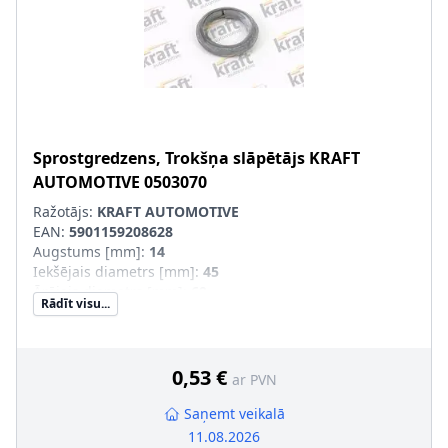
Sprostgredzens, Trokšņa slāpētājs
KRAFT
AUTOMOTIVE
0503070
Ražotājs:
KRAFT AUTOMOTIVE
EAN:
5901159208628
Augstums [mm]
:
14
Iekšējais diametrs [mm]
:
45
Ārējais diametrs [mm]
:
69
Rādīt visu...
Produkcijas numurs
:
0503070
0,53 €
ar PVN
Saņemt veikalā
11.08.2026