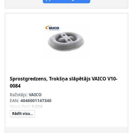
Sprostgredzens, Trokšņa slāpētājs
VAICO
V10-
0084
Ražotājs:
VAICO
EAN:
4046001147340
Masa [kg]
:
0,036
Rādīt visu...