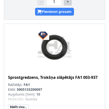
-
+
Pievienot grozam
Sprostgredzens, Trokšņa slāpētājs
FA1
003-937
Ražotājs:
FA1
EAN:
5905133200097
Augstums [mm]
:
10
Materiāls
:
Gumija
Iekšējais diametrs [mm]
:
33
Rādīt visu...
Ārējais diametrs [mm]
:
53