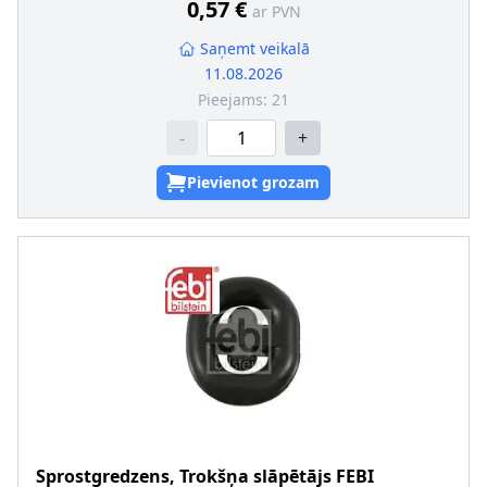
0,57 €
ar PVN
Saņemt veikalā
11.08.2026
Pieejams:
21
-
+
Pievienot grozam
Sprostgredzens, Trokšņa slāpētājs
FEBI