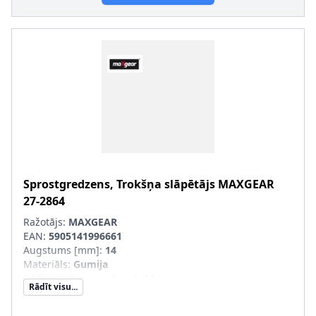
Sprostgredzens, Trokšņa slāpētājs
MAXGEAR
27-2864
Ražotājs:
MAXGEAR
EAN:
5905141996661
Augstums [mm]
:
14
Materiāls
:
Gumija
Iekšējais diametrs [mm]
:
26
Rādīt visu...
Ārējais diametrs [mm]
:
54