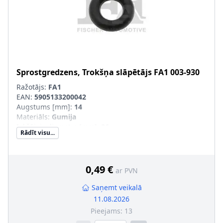
Sprostgredzens, Trokšņa slāpētājs
FA1
003-930
Ražotājs:
FA1
EAN:
5905133200042
Augstums [mm]
:
14
Materiāls
:
Gumija
Iekšējais diametrs [mm]
:
26
Rādīt visu...
Ārējais diametrs [mm]
:
54
0,49 €
ar PVN
Saņemt veikalā
11.08.2026
Pieejams:
13