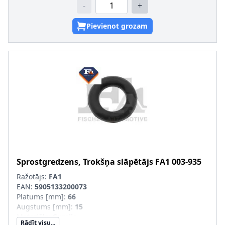
-
+
Pievienot grozam
Sprostgredzens, Trokšņa slāpētājs
FA1
003-935
Ražotājs:
FA1
EAN:
5905133200073
Platums [mm]
:
66
Augstums [mm]
:
15
Materiāls
:
Gumija
Rādīt visu...