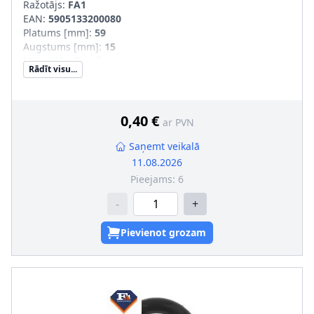
Ražotājs:
FA1
EAN:
5905133200080
Platums [mm]
:
59
Augstums [mm]
:
15
Materiāls
:
Gumija
Rādīt visu...
Iekšējais diametrs [mm]
:
36
0,40 €
ar PVN
Saņemt veikalā
11.08.2026
Pieejams:
6
-
+
Pievienot grozam