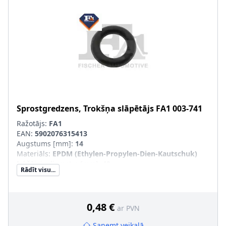
Sprostgredzens, Trokšņa slāpētājs
FA1
003-741
Ražotājs:
FA1
EAN:
5902076315413
Augstums [mm]
:
14
Materiāls
:
EPDM (Ethylen-Propylen-Dien-Kautschuk)
Iekšējais diametrs [mm]
:
40
Rādīt visu...
Ārējais diametrs [mm]
:
66
0,48 €
ar PVN
Saņemt veikalā