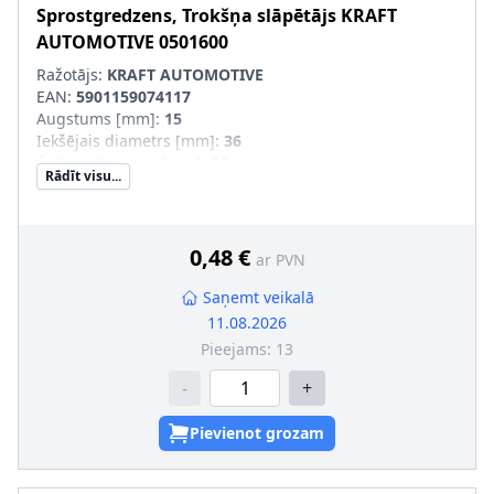
Sprostgredzens, Trokšņa slāpētājs
KRAFT
AUTOMOTIVE
0501600
Ražotājs:
KRAFT AUTOMOTIVE
EAN:
5901159074117
Augstums [mm]
:
15
Iekšējais diametrs [mm]
:
36
Ārējais diametrs [mm]
:
66
Rādīt visu...
Produkcijas numurs
:
0501600
0,48 €
ar PVN
Saņemt veikalā
11.08.2026
Pieejams:
13
-
+
Pievienot grozam