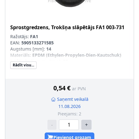
Sprostgredzens, Trokšņa slāpētājs
FA1
003-731
Ražotājs:
FA1
EAN:
5905133271585
Augstums [mm]
:
14
Materiāls
:
EPDM (Ethylen-Propylen-Dien-Kautschuk)
Iekšējais diametrs [mm]
:
30
Rādīt visu...
Ārējais diametrs [mm]
:
58
0,54 €
ar PVN
Saņemt veikalā
11.08.2026
Pieejams:
2
-
+
Pievienot grozam