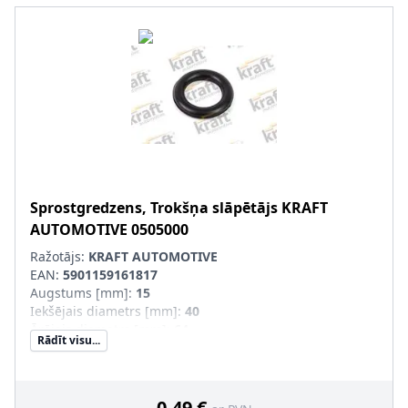
Sprostgredzens, Trokšņa slāpētājs
KRAFT
AUTOMOTIVE
0505000
Ražotājs:
KRAFT AUTOMOTIVE
EAN:
5901159161817
Augstums [mm]
:
15
Iekšējais diametrs [mm]
:
40
Ārējais diametrs [mm]
:
64
Rādīt visu...
Produkcijas numurs
:
0505000
0,49 €