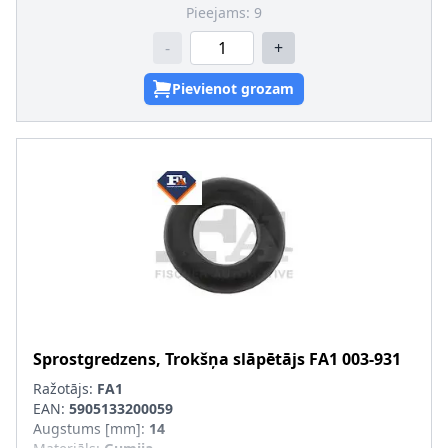
Pieejams:
9
-
+
Pievienot grozam
Sprostgredzens, Trokšņa slāpētājs
FA1
003-931
Ražotājs:
FA1
EAN:
5905133200059
Augstums [mm]
:
14