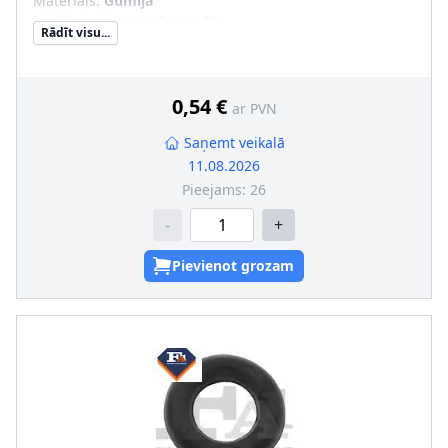
Materiāls
:
Gumija
Iekšējais diametrs [mm]
:
30
Rādīt visu...
Ārējais diametrs [mm]
:
58
0,54 €
ar PVN
Saņemt veikalā
11.08.2026
Pieejams:
26
-
+
Pievienot grozam