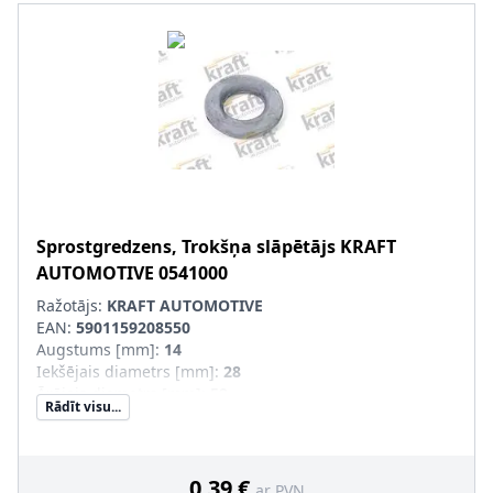
Sprostgredzens, Trokšņa slāpētājs
KRAFT
AUTOMOTIVE
0541000
Ražotājs:
KRAFT AUTOMOTIVE
EAN:
5901159208550
Augstums [mm]
:
14
Iekšējais diametrs [mm]
:
28
Ārējais diametrs [mm]
:
59
Rādīt visu...
Produkcijas numurs
:
0541000
0,39 €
ar PVN