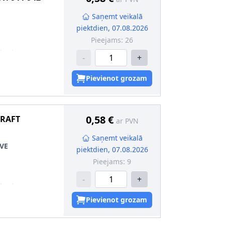
Saņemt veikalā
piektdien, 07.08.2026
Pieejams:
26
da skava
-
+
Pievienot grozam
0,58 €
RAFT
ar PVN
Saņemt veikalā
VE
piektdien, 07.08.2026
Pieejams:
9
-
+
da skava
603
Pievienot grozam