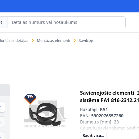
t
ontāžas detaļas
Montāžas elementi
Savilcējs
Savienojošie elementi, 
sistēma
FA1
816-2312.2
Ražotājs:
FA1
EAN:
5902076357260
Diametrs [mm]
:
23
Cauruļu savienojums
:
Savilc
Rādīt visu...