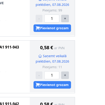
VE
piektdien, 07.08.2026
Pieejams:
99
-
+
da skava
0
Pievienot grozam
0,58 €
A1
911-943
ar PVN
Saņemt veikalā
piektdien, 07.08.2026
Pieejams:
11
da skava
-
+
Pievienot grozam
0,58 €
A1
911-942
ar PVN