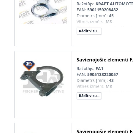
Ražotājs:
KRAFT AUTOMOTI
EAN:
5901159208482
Diametrs [mm]
:
45
Vītnes izmērs
:
M8
Cauruļu savienojums
:
U vei
Rādīt visu...
Produkcijas numurs
:
055854
Savienojošie elementi
F
Ražotājs:
FA1
EAN:
5905133220057
Diametrs [mm]
:
43
Vītnes izmērs
:
M8
Cauruļu savienojums
:
U vei
Rādīt visu...
Savienojošie elementi
F