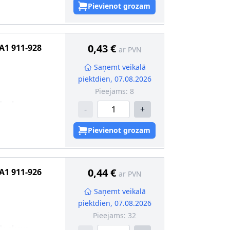
Pievienot grozam
0,43 €
A1
911-928
ar PVN
Saņemt veikalā
piektdien, 07.08.2026
Pieejams:
8
da skava
-
+
Pievienot grozam
0,44 €
A1
911-926
ar PVN
Saņemt veikalā
piektdien, 07.08.2026
Pieejams:
32
da skava