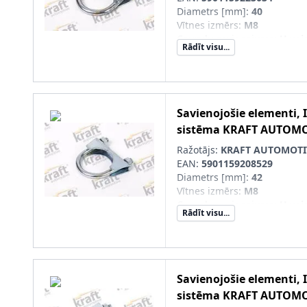
Diametrs [mm]
:
40
Vītnes izmērs
:
M8
Cauruļu savienojums
:
U vei
Rādīt visu...
Produkcijas numurs
:
055855
Savienojošie elementi, 
sistēma
KRAFT AUTOMO
Ražotājs:
KRAFT AUTOMOTI
EAN:
5901159208529
Diametrs [mm]
:
42
Vītnes izmērs
:
M8
Cauruļu savienojums
:
U vei
Rādīt visu...
Produkcijas numurs
:
055852
Savienojošie elementi, 
sistēma
KRAFT AUTOMO