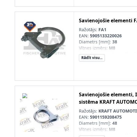
Savienojošie elementi
F
Ražotājs:
FA1
EAN:
5905133220026
Diametrs [mm]
:
38
Vītnes izmērs
:
M8
Cauruļu savienojums
:
U vei
Rādīt visu...
Savienojošie elementi, 
sistēma
KRAFT AUTOMO
Ražotājs:
KRAFT AUTOMOTI
EAN:
5901159208475
Diametrs [mm]
:
48
Vītnes izmērs
:
M8
Cauruļu savienojums
:
U vei