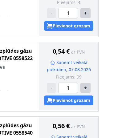
Pieejams:
4
-
+
da skava
2
Pievienot grozam
0,54 €
Izplūdes gāzu
ar PVN
TIVE
0558522
Saņemt veikalā
VE
piektdien, 07.08.2026
Pieejams:
99
-
+
da skava
2
Pievienot grozam
0,56 €
Izplūdes gāzu
ar PVN
TIVE
0558540
Saņemt veikalā