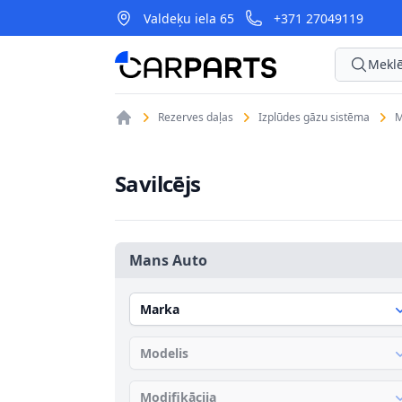
Valdeķu iela 65
+371 27049119
CarParts
Meklē
Rezerves daļas
Izplūdes gāzu sistēma
M
Savilcējs
Mans Auto
Marka
Modelis
Modifikācija