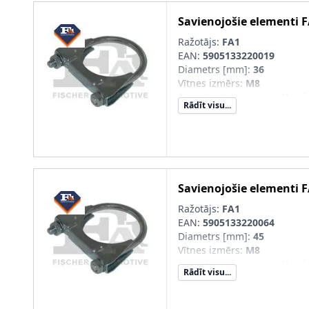
Savienojošie elementi
F
Ražotājs:
FA1
EAN:
5905133220019
Diametrs [mm]
:
36
Vītnes izmērs
:
M8
Cauruļu savienojums
:
U vei
Rādīt visu...
Savienojošie elementi
F
Ražotājs:
FA1
EAN:
5905133220064
Diametrs [mm]
:
45
Vītnes izmērs
:
M8
Cauruļu savienojums
:
U vei
Rādīt visu...