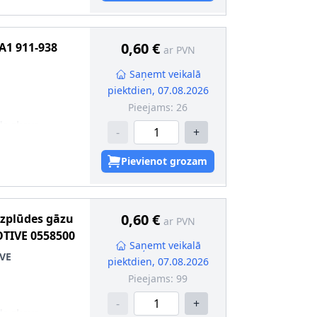
0,60 €
A1
911-938
ar PVN
Saņemt veikalā
piektdien, 07.08.2026
Pieejams:
26
da skava
-
+
Pievienot grozam
0,60 €
Izplūdes gāzu
ar PVN
TIVE
0558500
Saņemt veikalā
VE
piektdien, 07.08.2026
Pieejams:
99
-
+
da skava