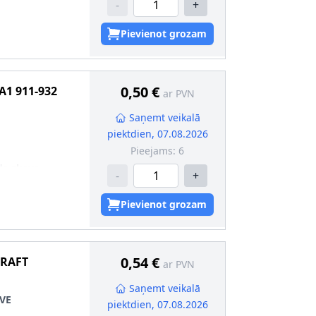
-
+
Pievienot grozam
0,50 €
A1
911-932
ar PVN
Saņemt veikalā
piektdien, 07.08.2026
Pieejams:
6
da skava
-
+
Pievienot grozam
0,54 €
RAFT
ar PVN
Saņemt veikalā
VE
piektdien, 07.08.2026