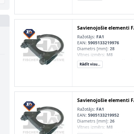
Savienojošie elementi
F
Ražotājs:
FA1
EAN:
5905133219976
Diametrs [mm]
:
28
Vītnes izmērs
:
M8
Cauruļu savienojums
:
U vei
Rādīt visu...
Savienojošie elementi
F
Ražotājs:
FA1
EAN:
5905133219952
Diametrs [mm]
:
26
Vītnes izmērs
:
M8
Cauruļu savienojums
:
U vei