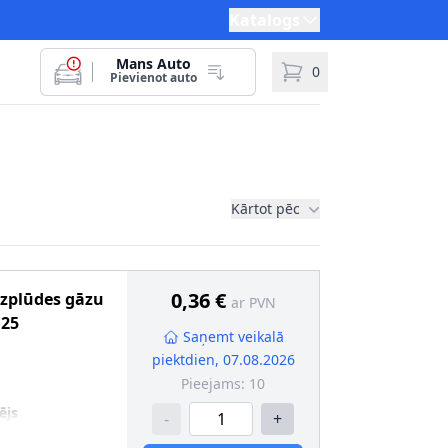
Katalogs
Mans Auto
0
Pievienot auto
Kārtot pēc
0,36 €
Izplūdes gāzu
ar PVN
125
Saņemt veikalā
piektdien, 07.08.2026
Pieejams:
10
ējs
-
+