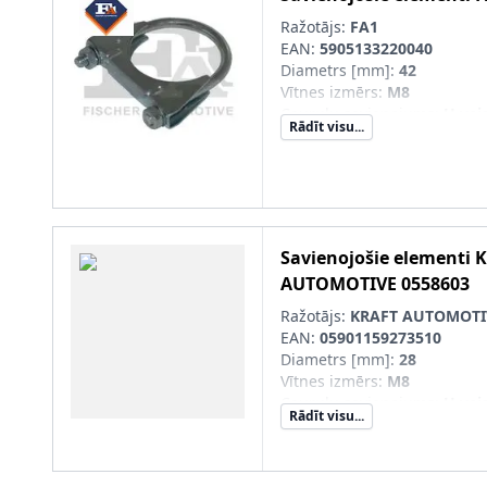
Ražotājs:
FA1
EAN:
5905133220040
Diametrs [mm]
:
42
Vītnes izmērs
:
M8
Cauruļu savienojums
:
U vei
Rādīt visu...
Savienojošie elementi
K
AUTOMOTIVE
0558603
Ražotājs:
KRAFT AUTOMOTI
EAN:
05901159273510
Diametrs [mm]
:
28
Vītnes izmērs
:
M8
Cauruļu savienojums
:
U vei
Rādīt visu...
Produkcijas numurs
:
K0558