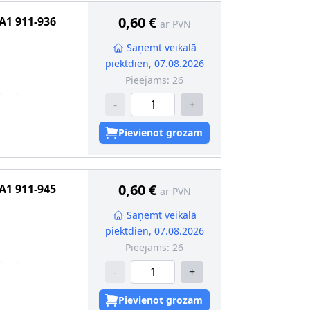
0,60 €
A1
911-936
ar PVN
Saņemt veikalā
piektdien, 07.08.2026
Pieejams:
26
da skava
-
+
Pievienot grozam
0,60 €
A1
911-945
ar PVN
Saņemt veikalā
piektdien, 07.08.2026
Pieejams:
26
da skava
-
+
Pievienot grozam