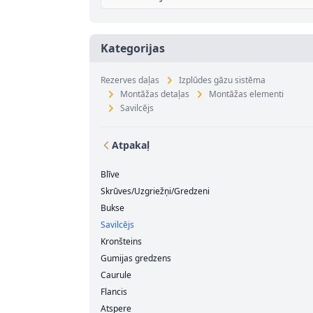
Kategorijas
Rezerves daļas
Izplūdes gāzu sistēma
Montāžas detaļas
Montāžas elementi
Savilcējs
Atpakaļ
Blīve
Skrūves/Uzgriežņi/Gredzeni
Bukse
Savilcējs
Kronšteins
Gumijas gredzens
Caurule
Flancis
Atspere