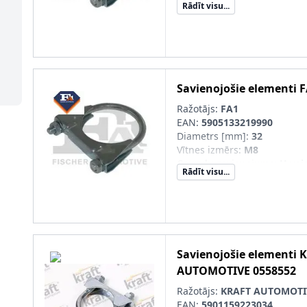
Rādīt visu...
Savienojošie elementi
F
Ražotājs:
FA1
EAN:
5905133219990
Diametrs [mm]
:
32
Vītnes izmērs
:
M8
Cauruļu savienojums
:
U vei
Rādīt visu...
Savienojošie elementi
K
AUTOMOTIVE
0558552
Ražotājs:
KRAFT AUTOMOTI
EAN:
5901159223034