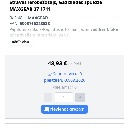
Strāvas ierobežotājs, Gāzizlādes spuldze
MAXGEAR
27-1711
Ražotājs:
MAXGEAR
EAN:
5903766328638
Papildus artikuls/Papildus informācija
:
ar vadības bloku
adaptīvajiem lukturiem (AFS)
Rādīt visu...
48,93 €
ar PVN
Saņemt veikalā
piektdien, 07.08.2026
Pieejams:
10
-
+
Pievienot grozam