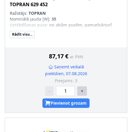
TOPRAN
629 452
Ražotājs:
TOPRAN
Nominālā jauda [W]
:
35
Uzstādīšanas puse
:
no abām pusēm, pamatlukturī
Papildus artikuls/Papildus informācija
:
ar blīvi
Rādīt visu...
Spraudkontaktu skaits
:
5, 3
Nominālais spriegums [V]
:
12
Papildu artikuls/Papildu info 2
:
ar E1 atbilstības zīmi
Jauna detaļa
:
87,17 €
ar PVN
Vecās detaļas atgriešana nav obligāta
:
Korpusa materiāls
:
Alumīnijs
Saņemt veikalā
piektdien, 07.08.2026
Pieejams:
3
-
+
Pievienot grozam