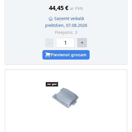
44,45 €
ar PVN
Saņemt veikalā
piektdien, 07.08.2026
Pieejams:
3
-
+
Pievienot grozam