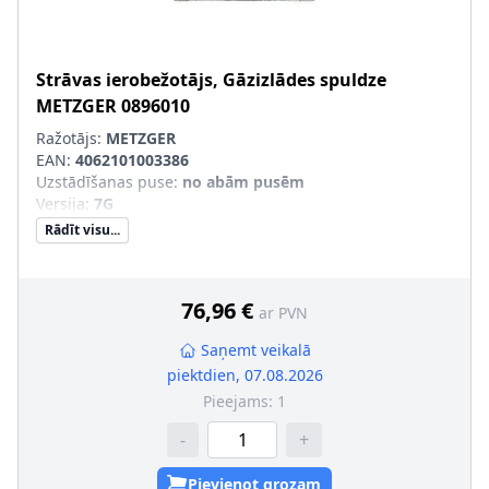
Strāvas ierobežotājs, Gāzizlādes spuldze
METZGER
0896010
Ražotājs:
METZGER
EAN:
4062101003386
Uzstādīšanas puse
:
no abām pusēm
Versija
:
7G
Rādīt visu...
76,96 €
ar PVN
Saņemt veikalā
piektdien, 07.08.2026
Pieejams:
1
-
+
Pievienot grozam