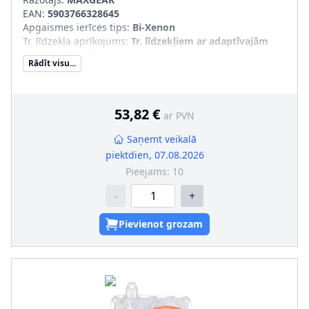
EAN:
5903766328645
Apgaismes ierīces tips
:
Bi-Xenon
Tr. līdzekļa aprīkojums
:
Tr. līdzekļiem ar adaptīvajām
priekš. gaismām
Rādīt visu...
Papildus artikuls/Papildus informācija
:
ar vadības bloku
adaptīvajiem lukturiem (AFS)
Nominālais spriegums [V]
:
12
Papildu artikuls/Papildu info 2
:
Nepieciešama vadības
53,82 €
ar PVN
bloka pārprogrammēšana
Saņemt veikalā
piektdien, 07.08.2026
Pieejams:
10
-
+
Pievienot grozam