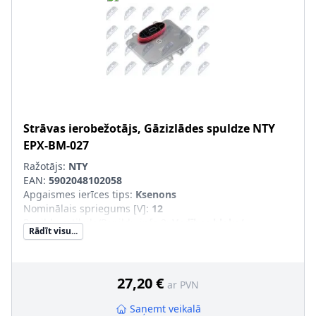
Strāvas ierobežotājs, Gāzizlādes spuldze
NTY
EPX-BM-027
Ražotājs:
NTY
EAN:
5902048102058
Apgaismes ierīces tips
:
Ksenons
Nominālais spriegums [V]
:
12
Papildu artikuls/Papildu info 2
:
Vadības bloks/
Rādīt visu...
Programmnodrošin. NAV jāapmāca/jāatjaunina
Sērijas numurs
:
EPX-BM-027
Montāža/demontāža jāveic kvalificētam personālam!
:
27,20 €
ar PVN
Saņemt veikalā