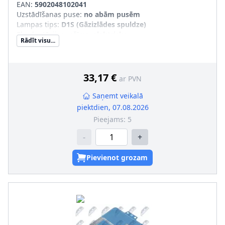
EAN:
5902048102041
Uzstādīšanas puse
:
no abām pusēm
Lampas tips
:
D1S (Gāzizlādes spuldze)
Ekspluatācijas režīms
:
elektrisks
Rādīt visu...
Materiāls
:
Metāls
Sērijas numurs
:
EPX-BM-025
33,17 €
ar PVN
Saņemt veikalā
piektdien, 07.08.2026
Pieejams:
5
-
+
Pievienot grozam