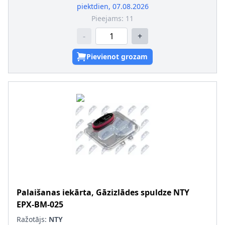
piektdien, 07.08.2026
Pieejams:
11
-
+
Pievienot grozam
Palaišanas iekārta, Gāzizlādes spuldze
NTY
EPX-BM-025
Ražotājs:
NTY