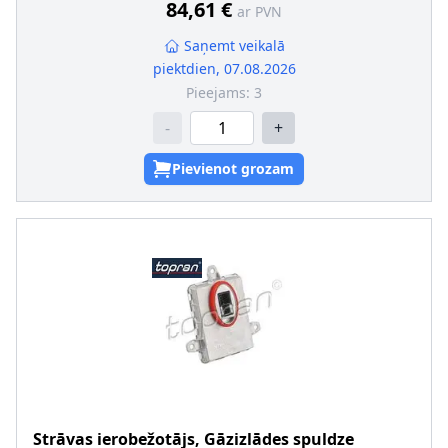
84,61 €
ar PVN
Saņemt veikalā
piektdien, 07.08.2026
Pieejams:
3
-
+
Pievienot grozam
Strāvas ierobežotājs, Gāzizlādes spuldze