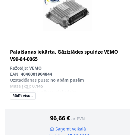
Palaišanas iekārta, Gāzizlādes spuldze
VEMO
V99-84-0065
Ražotājs:
VEMO
EAN:
4046001904844
Uzstādīšanas puse
:
no abām pusēm
Masa [kg]
:
0,145
Ekspluatācijas režīms
:
elektrisks
Rādīt visu...
Materiāls
:
Metāls
96,66 €
ar PVN
Saņemt veikalā