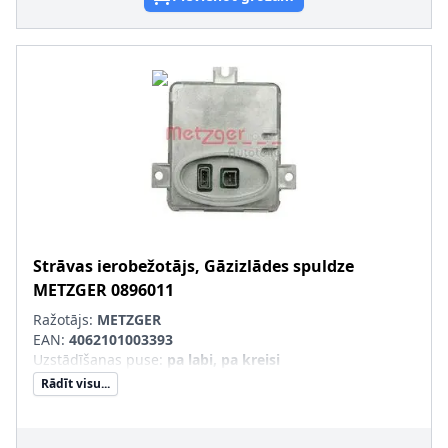
Strāvas ierobežotājs, Gāzizlādes spuldze
METZGER
0896011
Ražotājs:
METZGER
EAN:
4062101003393
Uzstādīšanas puse
:
pa labi, pa kreisi
Rādīt visu...