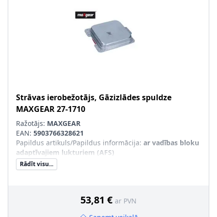
Strāvas ierobežotājs, Gāzizlādes spuldze
MAXGEAR
27-1710
Ražotājs:
MAXGEAR
EAN:
5903766328621
Papildus artikuls/Papildus informācija
:
ar vadības bloku
adaptīvajiem lukturiem (AFS)
Rādīt visu...
53,81 €
ar PVN