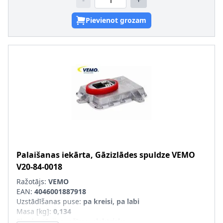
-
+
Pievienot grozam
Palaišanas iekārta, Gāzizlādes spuldze
VEMO
V20-84-0018
Ražotājs:
VEMO
EAN:
4046001887918
Uzstādīšanas puse
:
pa kreisi, pa labi
Masa [kg]
:
0,134
Ekspluatācijas režīms
:
elektrisks