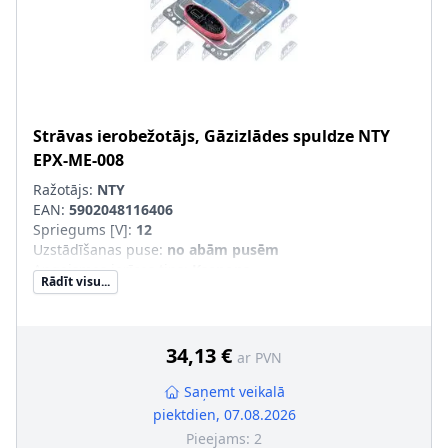
Strāvas ierobežotājs, Gāzizlādes spuldze
NTY
EPX-ME-008
Ražotājs:
NTY
EAN:
5902048116406
Spriegums [V]
:
12
Uzstādīšanas puse
:
no abām pusēm
Apgaismes ierīces tips
:
Ksenons
Rādīt visu...
Montāža/demontāža jāveic kvalificētam personālam!
:
34,13 €
ar PVN
Saņemt veikalā
piektdien, 07.08.2026
Pieejams:
2