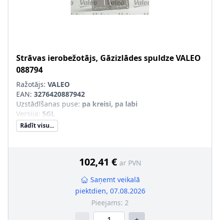
Strāvas ierobežotājs, Gāzizlādes spuldze
VALEO
088794
Ražotājs:
VALEO
EAN:
3276420887942
Uzstādīšanas puse
:
pa kreisi, pa labi
Versija
:
5GL
Rādīt visu...
102,41 €
ar PVN
Saņemt veikalā
piektdien, 07.08.2026
Pieejams:
2