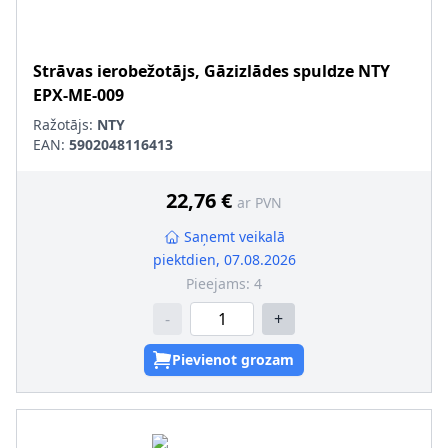
Strāvas ierobežotājs, Gāzizlādes spuldze
NTY
EPX-ME-009
Ražotājs:
NTY
EAN:
5902048116413
22,76 €
ar PVN
Saņemt veikalā
piektdien, 07.08.2026
Pieejams:
4
-
+
Pievienot grozam