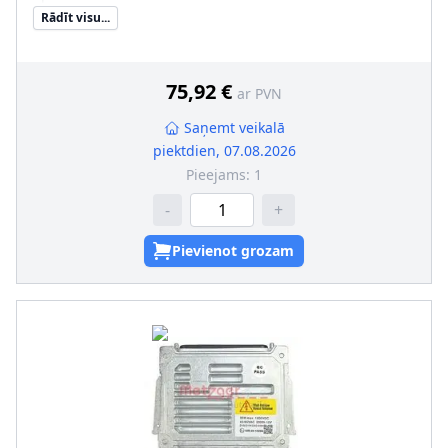
Rādīt visu...
75,92 €
ar PVN
Saņemt veikalā
piektdien, 07.08.2026
Pieejams:
1
-
+
Pievienot grozam