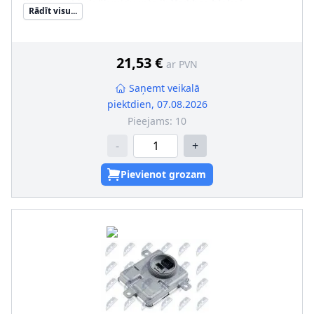
Papildu artikuls/Papildu info 2
:
Vadības bloks/
Rādīt visu...
Programmnodrošin. NAV jāapmāca/jāatjaunina
21,53 €
ar PVN
Saņemt veikalā
piektdien, 07.08.2026
Pieejams:
10
-
+
Pievienot grozam