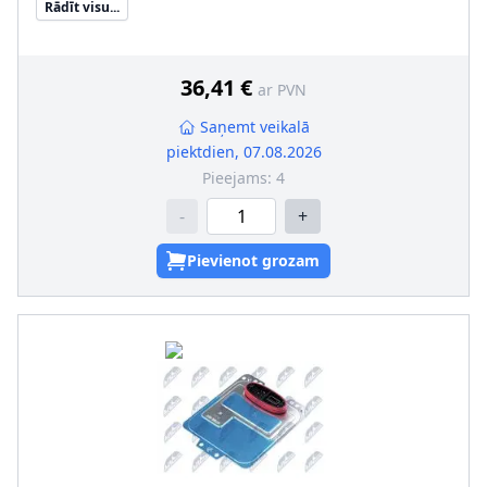
Rādīt visu...
36,41 €
ar PVN
Saņemt veikalā
piektdien, 07.08.2026
Pieejams:
4
-
+
Pievienot grozam