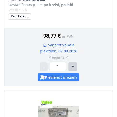
Uzstādīšanas puse
:
pa kreisi, pa labi
Versija
:
7G
Rādīt visu...
98,77 €
ar PVN
Saņemt veikalā
piektdien, 07.08.2026
Pieejams:
4
-
+
Pievienot grozam