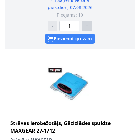
Saņemt veikalā
piektdien, 07.08.2026
Pieejams:
10
-
+
Pievienot grozam
Strāvas ierobežotājs, Gāzizlādes spuldze
MAXGEAR
27-1712
Ražotājs:
MAXGEAR