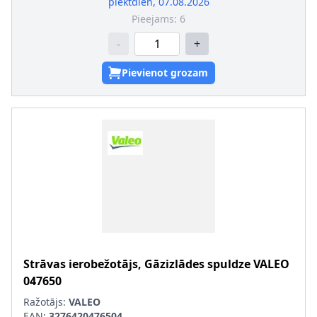
piektdien, 07.08.2026
Pieejams:
6
-
+
Pievienot grozam
Strāvas ierobežotājs, Gāzizlādes spuldze
VALEO
047650
Ražotājs:
VALEO
EAN:
3276420476504