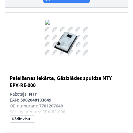
Palaišanas iekārta, Gāzizlādes spuldze
NTY
EPX-RE-000
Ražotājs:
NTY
EAN:
5902048133649
OE-numuram
:
7701207648
Sērijas numurs
:
EPX-RE-000
Rādīt visu...