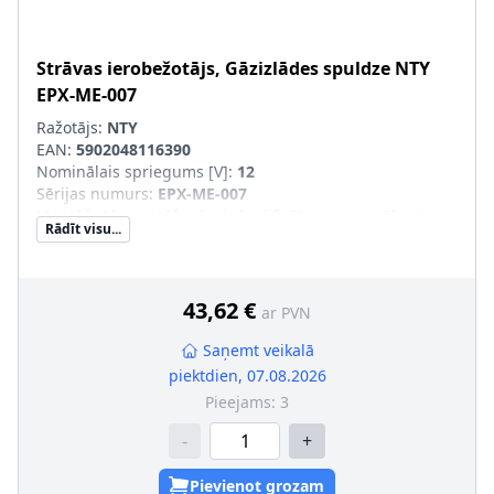
Strāvas ierobežotājs, Gāzizlādes spuldze
NTY
EPX-ME-007
Ražotājs:
NTY
EAN:
5902048116390
Nominālais spriegums [V]
:
12
Sērijas numurs
:
EPX-ME-007
Montāža/demontāža jāveic kvalificētam personālam!
:
Rādīt visu...
43,62 €
ar PVN
Saņemt veikalā
piektdien, 07.08.2026
Pieejams:
3
-
+
Pievienot grozam