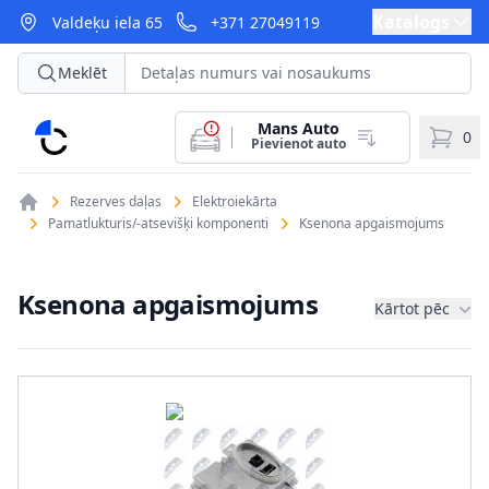
Katalogs
Valdeķu iela 65
+371 27049119
Meklēt
Mans Auto
CarParts
0
Pievienot auto
Rezerves daļas
Elektroiekārta
Pamatlukturis/-atsevišķi komponenti
Ksenona apgaismojums
Ksenona apgaismojums
Kārtot pēc