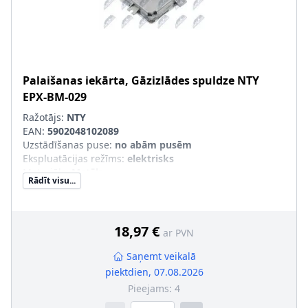
Palaišanas iekārta, Gāzizlādes spuldze
NTY
EPX-BM-029
Ražotājs:
NTY
EAN:
5902048102089
Uzstādīšanas puse
:
no abām pusēm
Ekspluatācijas režīms
:
elektrisks
Materiāls
:
Metāls
Rādīt visu...
18,97 €
ar PVN
Saņemt veikalā
piektdien, 07.08.2026
Pieejams:
4