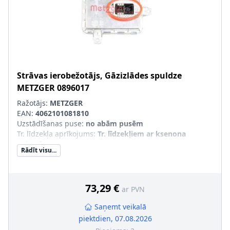
Strāvas ierobežotājs, Gāzizlādes spuldze
METZGER
0896017
Ražotājs:
METZGER
EAN:
4062101081810
Uzstādīšanas puse
:
no abām pusēm
Tr. līdzekļa aprīkojums
:
Tr. līdzekļiem ar ksenona
gaismām
Rādīt visu...
73,29 €
ar PVN
Saņemt veikalā
piektdien, 07.08.2026