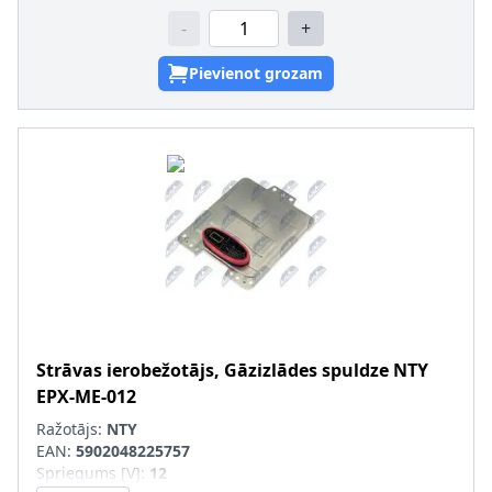
-
+
Pievienot grozam
Strāvas ierobežotājs, Gāzizlādes spuldze
NTY
EPX-ME-012
Ražotājs:
NTY
EAN:
5902048225757
Spriegums [V]
:
12