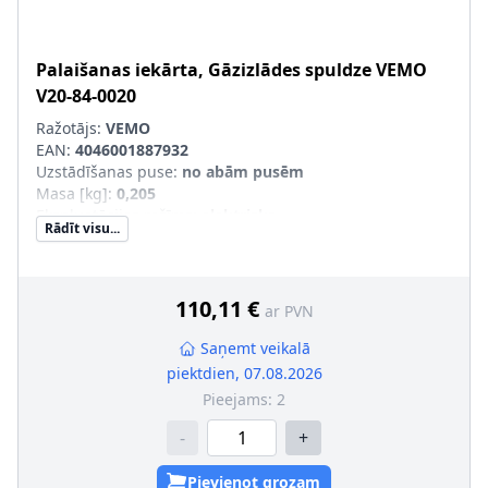
Palaišanas iekārta, Gāzizlādes spuldze
VEMO
V20-84-0020
Ražotājs:
VEMO
EAN:
4046001887932
Uzstādīšanas puse
:
no abām pusēm
Masa [kg]
:
0,205
Ekspluatācijas režīms
:
elektrisks
Rādīt visu...
Materiāls
:
Metāls
110,11 €
ar PVN
Saņemt veikalā
piektdien, 07.08.2026
Pieejams:
2
-
+
Pievienot grozam