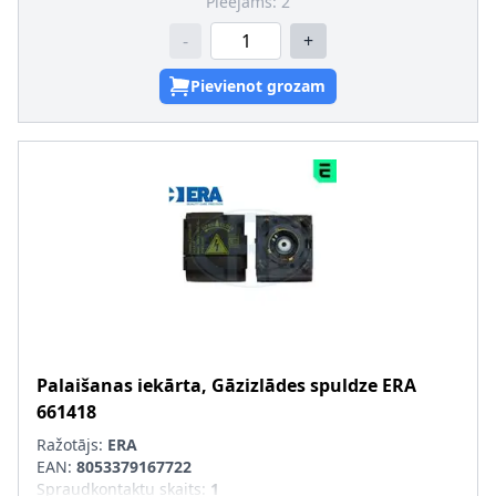
Pieejams:
2
-
+
Pievienot grozam
Palaišanas iekārta, Gāzizlādes spuldze
ERA
661418
Ražotājs:
ERA
EAN:
8053379167722
Spraudkontaktu skaits
:
1