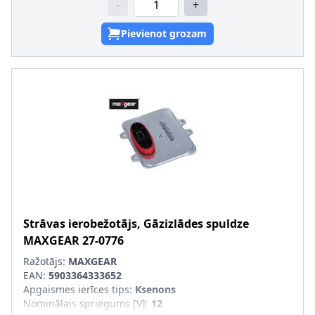
-
+
Pievienot grozam
Strāvas ierobežotājs, Gāzizlādes spuldze
MAXGEAR
27-0776
Ražotājs:
MAXGEAR
EAN:
5903364333652
Apgaismes ierīces tips
:
Ksenons
Nominālais spriegums [V]
:
12