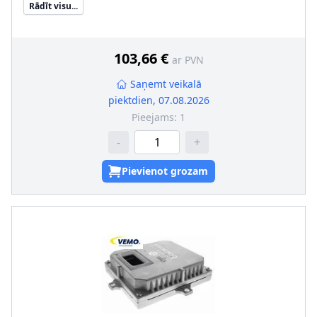
Rādīt visu...
Materiāls
:
Metāls
Rekomendējamo piederumu artikula numurs
:
V99-84-
0014, V99-84-0021, V99-84-0036, V99-84-0041
103,66 €
ar PVN
Saņemt veikalā
piektdien, 07.08.2026
Pieejams:
1
-
+
Pievienot grozam