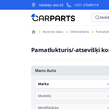
Valdeķu iela 65
+371 27049119
CarParts
Meklē
Rezerves daļas
Elektroiekārta
Pamatlukt
Pamatlukturis/-atsevišķi k
Mans Auto
Marka
Modelis
Modifikācija