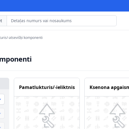
t
uris/-atsevišķi komponenti
omponenti
Pamatlukturis/-ieliktnis
Ksenona apgais