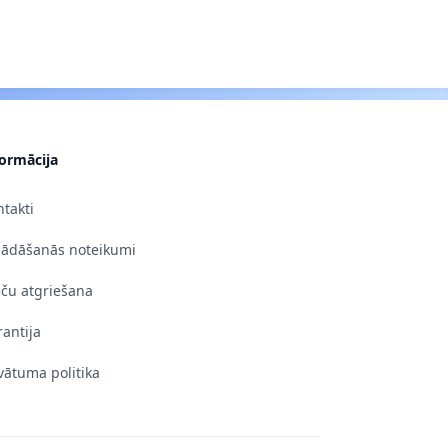
formācija
takti
gādāšanās noteikumi
eču atgriešana
antija
vātuma politika