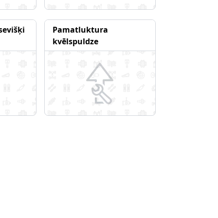
evišķi
Pamatluktura
kvēlspuldze