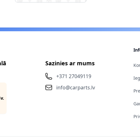
In
alā
Sazinies ar mums
Kon
+371 27049119
Ie
info@carparts.lv
Pr
Sv.
Gar
Pri