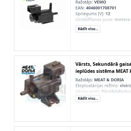
Ražotājs:
VEMO
EAN:
4046001708701
Spriegums [V]
:
12
Uzstādīšanas puse
:
motora
Ekspluatācijas režīms
:
elekt
Rādīt visu...
Vārsta veids
:
Pārslēdzējvārs
Spraudkontaktu skaits
:
2
Vārsts, Sekundārā gais
ieplūdes sistēma
MEAT 
Ražotājs:
MEAT & DORIA
Ekspluatācijas režīms
:
elekt
Vārsta veids
:
Pārslēdzējvārs
Rādīt visu...