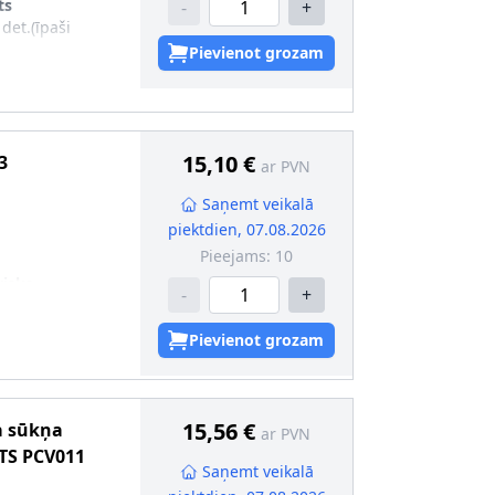
ts
-
+
 det.(īpaši
Pievienot grozam
15,10 €
3
ar PVN
Saņemt veikalā
piektdien, 07.08.2026
Pieejams:
10
risks
-
+
ts
Pievienot grozam
15,56 €
a sūkņa
ar PVN
TS
PCV011
Saņemt veikalā