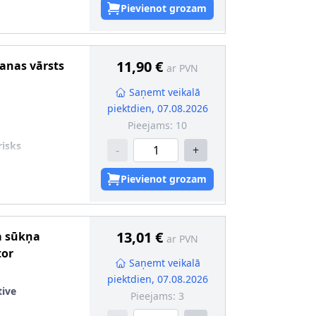
Pievienot grozam
11,90 €
šanas vārsts
ar PVN
Saņemt veikalā
piektdien, 07.08.2026
Pieejams:
10
risks
-
+
ts
Pievienot grozam
13,01 €
a sūkņa
ar PVN
tor
Saņemt veikalā
piektdien, 07.08.2026
ive
Pieejams:
3