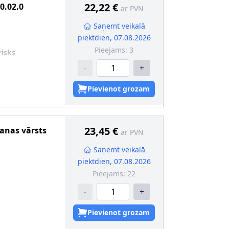
22,22 €
0.02.0
ar PVN
Saņemt veikalā
piektdien, 07.08.2026
Pieejams:
3
risks
ts
-
+
Pievienot grozam
23,45 €
šanas vārsts
ar PVN
Saņemt veikalā
piektdien, 07.08.2026
Pieejams:
22
-
+
risks
ts,
Pievienot grozam