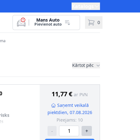
Katalogs
Mans Auto
0
Pievienot auto
tēma
Kārtot pēc
11,77 €
0
ar PVN
Saņemt veikalā
piektdien, 07.08.2026
risks
Pieejams:
10
ts
-
+