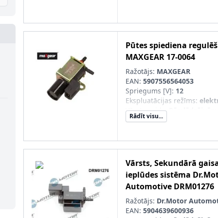
Pūtes spiediena regulē
MAXGEAR
17-0064
Ražotājs:
MAXGEAR
EAN:
5907556564053
Spriegums [V]
:
12
Ekspluatācijas režīms
:
elekt
Vārsta veids
:
Pārslēdzējvārs
Rādīt visu...
Vārsts, Sekundārā gais
ieplūdes sistēma
Dr.Mo
Automotive
DRM01276
Ražotājs:
Dr.Motor Automot
EAN:
5904639600936