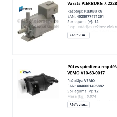
Vārsts
PIERBURG
7.2228
Ražotājs:
PIERBURG
EAN:
4028977471261
Spriegums [V]
:
12
Ekspluatācijas režīms
:
elekt
Vārsta veids
:
Pārslēdzējvārs
Rādīt visu...
Pūtes spiediena regulē
VEMO
V10-63-0017
Ražotājs:
VEMO
EAN:
4046001496882
Spriegums [V]
:
12
Masa [kg]
:
0,074
Ekspluatācijas režīms
:
elekt
Rādīt visu...
Vārsta veids
:
Pārslēdzējvārs
Elektromagnētiskais vārsts