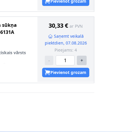
Pievienot grozam
30,33 €
a sūkņa
ar PVN
56131A
Saņemt veikalā
piektdien, 07.08.2026
Pieejams:
4
iskais vārsts
-
+
s
:
5
Pievienot grozam