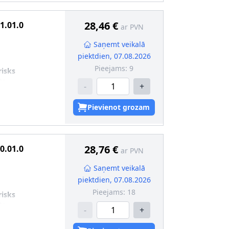
28,46 €
1.01.0
ar PVN
Saņemt veikalā
piektdien, 07.08.2026
Pieejams:
9
risks
ts
-
+
Pievienot grozam
28,76 €
0.01.0
ar PVN
Saņemt veikalā
piektdien, 07.08.2026
Pieejams:
18
risks
ts
-
+