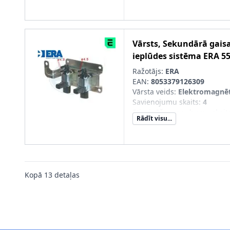
Vārsts, Sekundārā gais
ieplūdes sistēma
ERA
5
Ražotājs:
ERA
EAN:
8053379126309
Vārsta veids
:
Elektromagnēt
Savienojumu skaits
:
4
Stiprināšanas urbumu skait
Rādīt visu...
Kopā
13
detaļas