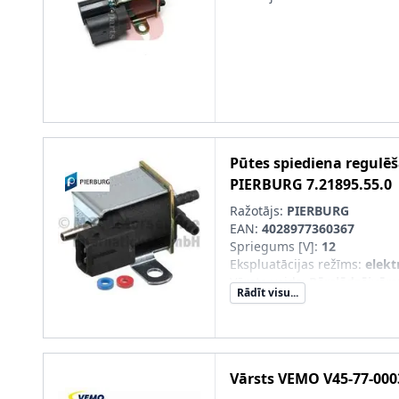
Pūtes spiediena regulē
PIERBURG
7.21895.55.0
Ražotājs:
PIERBURG
EAN:
4028977360367
Spriegums [V]
:
12
Ekspluatācijas režīms
:
elekt
Vārsta veids
:
Pārslēdzējvārs
Rādīt visu...
Vārsts
VEMO
V45-77-000