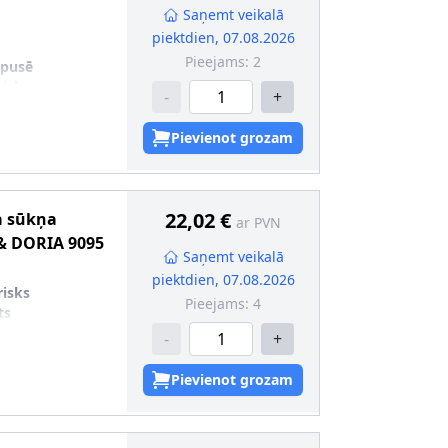
Saņemt veikalā
piektdien, 07.08.2026
Pieejams:
2
 pusē
risks
-
+
ts
Pievienot grozam
22,02 €
a sūkņa
ar PVN
& DORIA
9095
Saņemt veikalā
piektdien, 07.08.2026
risks
Pieejams:
4
ts
-
+
Pievienot grozam