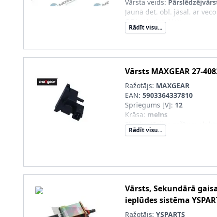
Vārsta veids
:
Pārslēdzējvārs
Jaunā det. obl. jāsal. ar veco
OE/oriģ. det. Nr.)
:
Rādīt visu...
Vārsts
MAXGEAR
27-408
Ražotājs:
MAXGEAR
EAN:
5903364337810
Spriegums [V]
:
12
Krāsa
:
melns
Ekspluatācijas režīms
:
elekt
Rādīt visu...
Vārsta veids
:
Pārslēdzējvārs
Vārsts, Sekundārā gais
ieplūdes sistēma
YSPAR
Ražotājs:
YSPARTS