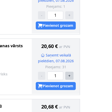
piektdien, 07.08.2026
Pieejams:
1
-
+
Pievienot grozam
20,60 €
šanas vārsts
ar PVN
Saņemt veikalā
piektdien, 07.08.2026
Pieejams:
31
risks
-
+
ts
Pievienot grozam
20,68 €
3
ar PVN