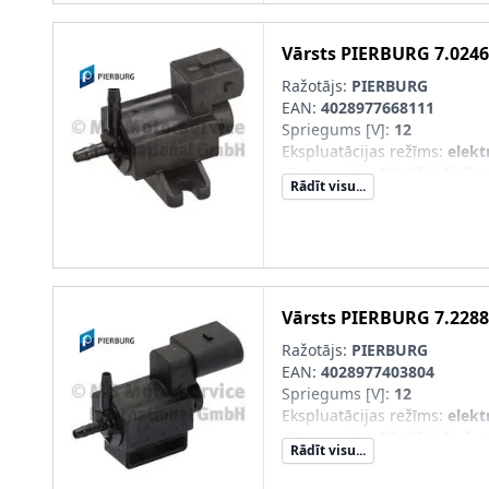
Spraudkontaktu skaits
:
2
Vārsts
PIERBURG
7.0246
Ražotājs:
PIERBURG
EAN:
4028977668111
Spriegums [V]
:
12
Ekspluatācijas režīms
:
elekt
Vārsta veids
:
Pārslēdzējvārs
Rādīt visu...
Vārsts
PIERBURG
7.2288
Ražotājs:
PIERBURG
EAN:
4028977403804
Spriegums [V]
:
12
Ekspluatācijas režīms
:
elekt
Vārsta veids
:
Pārslēdzējvārs
Rādīt visu...