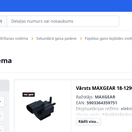
t
tīrīšanas sistēma
Sekundārā gaisa padeve
Papildus gaiss-Ieplūdes sis
tēma
Vārsts
MAXGEAR
18-129
Ražotājs:
MAXGEAR
EAN:
5903364359751
Ekspluatācijas režīms
:
elekt
Vārsta veids
:
Pārslēdzējvārs
Rādīt visu...