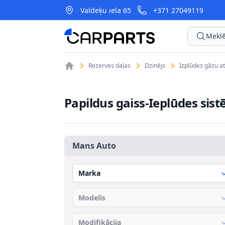
Valdeķu iela 65
+371 27049119
CarParts
Meklē
Rezerves daļas
Dzinējs
Izplūdes gāzu at
Papildus gaiss-Ieplūdes sis
Mans Auto
Marka
Modelis
Modifikācija