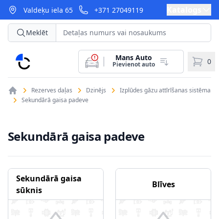
Katalogs
Valdeķu iela 65
+371 27049119
Meklēt
Mans Auto
CarParts
0
Pievienot auto
Rezerves daļas
Dzinējs
Izplūdes gāzu attīrīšanas sistēma
Sekundārā gaisa padeve
Sekundārā gaisa padeve
Sekundārā gaisa
Blīves
sūknis