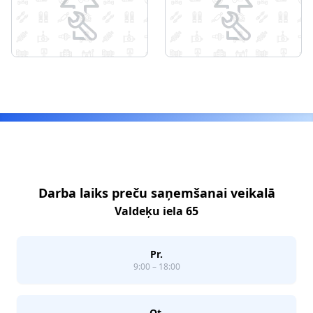
Footer
Darba laiks preču saņemšanai veikalā
Valdeķu iela 65
Pr.
9:00 – 18:00
Ot.