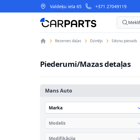
Valdeķu iela 65
+371 27049119
CarParts
Meklē
Rezerves daļas
Dzinējs
Siksnu pievads
Piederumi/Mazas detaļas
Mans Auto
Marka
Modelis
Modifikācija