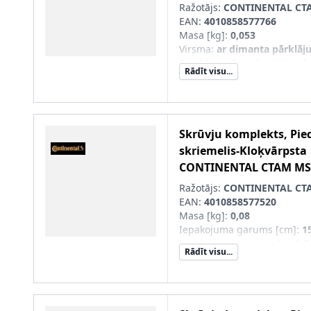
Ražotājs:
CONTINENTAL CT
EAN:
4010858577766
Masa [kg]
:
0,053
Virsma
:
ar dimanta pārklā
Papildu artikuls/Papildu info
Rādīt visu...
Iepakojuma garums [cm]
:
1
Iepakojuma platums [cm]
:
5
Iepakojuma augstums [cm]
Skrūvju komplekts, Pie
skriemelis-Kloķvārpsta
CONTINENTAL CTAM
MS
Ražotājs:
CONTINENTAL CT
EAN:
4010858577520
Masa [kg]
:
0,08
Iepakojuma garums [cm]
:
1
Iepakojuma platums [cm]
:
5
Rādīt visu...
Iepakojuma augstums [cm]