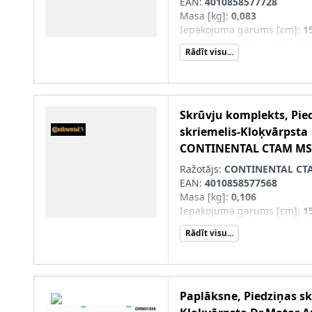
EAN:
4010858577728
Masa [kg]
:
0,083
Iepakojuma garums [cm]
:
1
Iepakojuma platums [cm]
:
5
Rādīt visu...
Iepakojuma augstums [cm]
Skrūvju komplekts, Pie
skriemelis-Kloķvārpsta
CONTINENTAL CTAM
MS
Ražotājs:
CONTINENTAL CT
EAN:
4010858577568
Masa [kg]
:
0,106
Iepakojuma garums [cm]
:
1
Iepakojuma platums [cm]
:
5
Rādīt visu...
Iepakojuma augstums [cm]
Paplāksne, Piedziņas sk