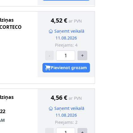
4,52 €
dziņas
ar PVN
CORTECO
Saņemt veikalā
11.08.2026
Pieejams:
4
-
+
Pievienot grozam
 [mm]
:
47
4,56 €
dziņas
ar PVN
Saņemt veikalā
22
11.08.2026
AM
Pieejams:
2
-
+