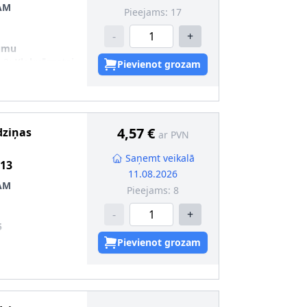
AM
Pieejams:
17
-
+
jumu
 2
:
Kloķvārpstai
Pievienot grozam
5
:
6
4,57 €
dziņas
ar PVN
Saņemt veikalā
13
11.08.2026
AM
Pieejams:
8
-
+
5
Pievienot grozam
:
6