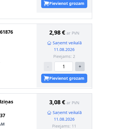
Pievienot grozam
:
6
2,98 €
61876
ar PVN
Saņemt veikalā
11.08.2026
Pieejams:
2
1
-
+
,5
Pievienot grozam
3,08 €
dziņas
ar PVN
Saņemt veikalā
37
11.08.2026
AM
Pieejams:
11