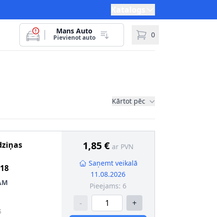
Katalogs
Mans Auto
0
Pievienot auto
Kārtot pēc
1,85 €
dziņas
ar PVN
Saņemt veikalā
18
11.08.2026
AM
Pieejams:
6
-
+
5