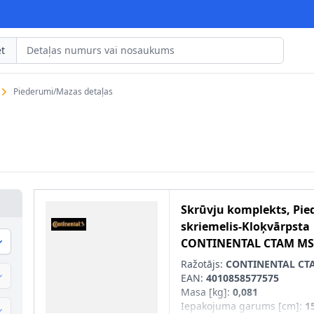
t
Piederumi/Mazas detaļas
Skrūvju komplekts, Pie
skriemelis-Kloķvārpsta
CONTINENTAL CTAM
MS
Ražotājs:
CONTINENTAL CT
EAN:
4010858577575
Masa [kg]
:
0,081
Iepakojuma garums [cm]
:
1