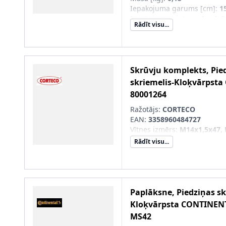
Iepakojuma garums [cm]
:
1
Iepakojuma platums [cm]
:
5
Rādīt visu...
Iepakojuma augstums [cm]
Skrūvju komplekts, Pie
skriemelis-Kloķvārpsta
80001264
Ražotājs:
CORTECO
EAN:
3358960484727
Vītnes izmērs
:
M14x1,5x47,
Rādīt visu...
Paplāksne, Piedziņas sk
Kloķvārpsta
CONTINEN
MS42