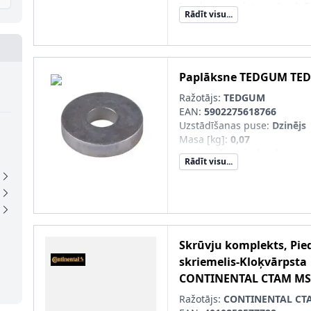
Iepakojuma platums [cm]
:
5
Rādīt visu...
Iepakojuma augstums [cm]
Paplāksne
TEDGUM
TED
Ražotājs:
TEDGUM
EAN:
5902275618766
Uzstādīšanas puse
:
Dzinējs
Masa [kg]
:
0,07
nepieciešamais daudzums
:
Rādīt visu...
Iekšējais diametrs [mm]
:
14
Ārējais diametrs [mm]
:
40
Garums 1 [mm]
:
8
Garums 2 [mm]
:
8
Skrūvju komplekts, Pie
skriemelis-Kloķvārpsta
CONTINENTAL CTAM
MS
Ražotājs:
CONTINENTAL CT