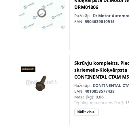
Kloķvārpsta
Dr.Motor 
DRM01806
Ražotājs:
Dr.Motor Automot
EAN:
5904639610515
Skrūvju komplekts, Pie
skriemelis-Kloķvārpsta
CONTINENTAL CTAM
MS
Ražotājs:
CONTINENTAL CT
EAN:
4010858577438
Masa [kg]
:
0,06
Iepakojuma garums [cm]
:
1
Iepakojuma platums [cm]
:
5
Rādīt visu...
Iepakojuma augstums [cm]