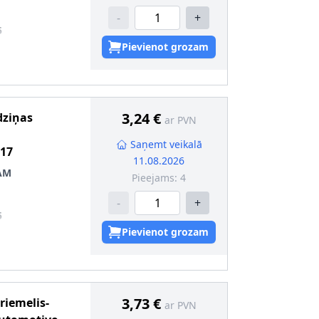
-
+
5
Pievienot grozam
:
6
3,24 €
dziņas
ar PVN
Saņemt veikalā
17
11.08.2026
AM
Pieejams:
4
-
+
5
Pievienot grozam
:
6
3,73 €
riemelis-
ar PVN