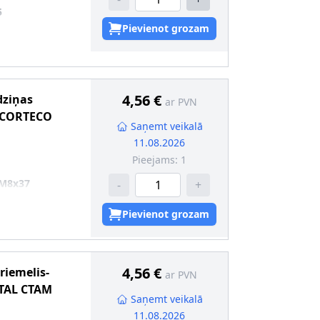
5
Pievienot grozam
:
6
4,56 €
dziņas
ar PVN
CORTECO
Saņemt veikalā
11.08.2026
Pieejams:
1
 M8x37
-
+
Pievienot grozam
4,56 €
riemelis-
ar PVN
TAL CTAM
Saņemt veikalā
11.08.2026