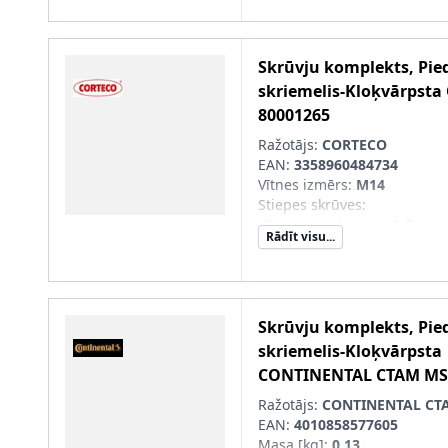
Skrūvju komplekts, Pie
skriemelis-Kloķvārpsta
80001265
Ražotājs:
CORTECO
EAN:
3358960484734
Vītnes izmērs
:
M14
Stiepes skrūves
:
Vītnes solis 1 [mm]
:
1,5
Rādīt visu...
Skrūves garums zem galvas
Skrūvju komplekts, Pie
skriemelis-Kloķvārpsta
CONTINENTAL CTAM
MS
Ražotājs:
CONTINENTAL CT
EAN:
4010858577605
Masa [kg]
:
0,13