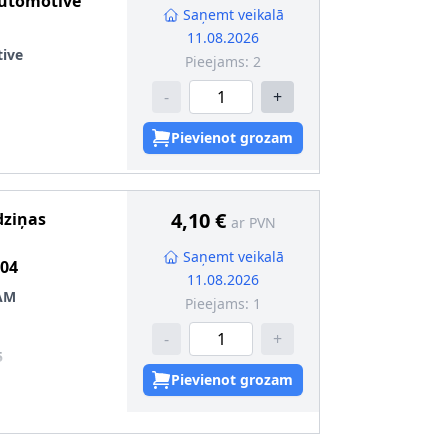
Automotive
Saņemt veikalā
11.08.2026
ive
Pieejams:
2
-
+
Pievienot grozam
4,10 €
dziņas
ar PVN
Saņemt veikalā
04
11.08.2026
AM
Pieejams:
1
-
+
5
Pievienot grozam
:
6