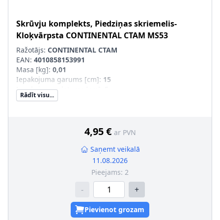
Skrūvju komplekts, Piedziņas skriemelis-
Kloķvārpsta
CONTINENTAL CTAM
MS53
Ražotājs:
CONTINENTAL CTAM
EAN:
4010858153991
Masa [kg]
:
0,01
Iepakojuma garums [cm]
:
15
Iepakojuma platums [cm]
:
5
Rādīt visu...
Iepakojuma augstums [cm]
:
6
4,95 €
ar PVN
Saņemt veikalā
11.08.2026
Pieejams:
2
-
+
Pievienot grozam