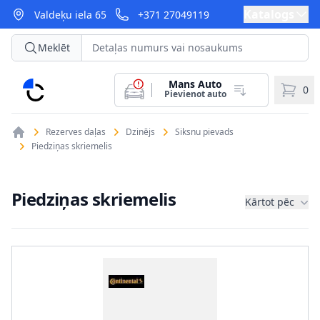
Katalogs
Valdeķu iela 65
+371 27049119
Meklēt
Mans Auto
CarParts
0
Pievienot auto
Rezerves daļas
Dzinējs
Siksnu pievads
Piedziņas skriemelis
Piedziņas skriemelis
Kārtot pēc