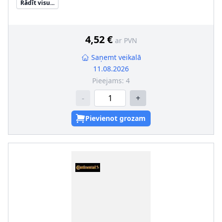
Rādīt visu...
Skrūves garums zem galvas [mm]
:
47
4,52 €
ar PVN
Saņemt veikalā
11.08.2026
Pieejams:
4
-
+
Pievienot grozam