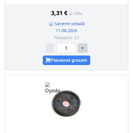
3,31 €
ar PVN
Saņemt veikalā
11.08.2026
Pieejams:
23
-
+
Pievienot grozam