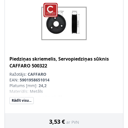
Piedziņas skriemelis, Servopiedziņas sūknis
CAFFARO
500322
Ražotājs:
CAFFARO
EAN:
5901958651014
Platums [mm]
:
24,2
Materiāls
:
Metāls
Iekšējais diametrs [mm]
:
29
Rādīt visu...
Ārējais diametrs [mm]
:
103,2
3,53 €
ar PVN