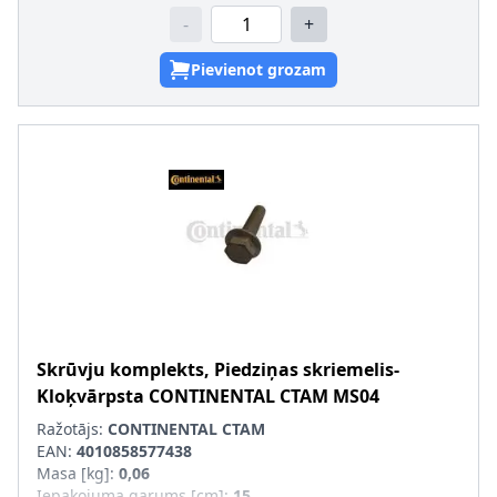
-
+
Pievienot grozam
Skrūvju komplekts, Piedziņas skriemelis-
Kloķvārpsta
CONTINENTAL CTAM
MS04
Ražotājs:
CONTINENTAL CTAM
EAN:
4010858577438
Masa [kg]
:
0,06
Iepakojuma garums [cm]
:
15