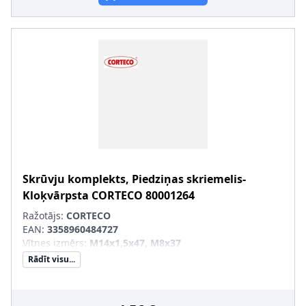
Skrūvju komplekts, Piedziņas skriemelis-
Kloķvārpsta
CORTECO
80001264
Ražotājs:
CORTECO
EAN:
3358960484727
Vītnes izmērs
:
M14x1,5x47, M8x37
Rādīt visu...