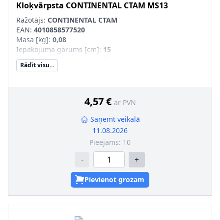
Kloķvārpsta
CONTINENTAL CTAM
MS13
Ražotājs:
CONTINENTAL CTAM
EAN:
4010858577520
Masa [kg]
:
0,08
Iepakojuma garums [cm]
:
15
Iepakojuma platums [cm]
:
5
Rādīt visu...
Iepakojuma augstums [cm]
:
6
4,57 €
ar PVN
Saņemt veikalā
11.08.2026
Pieejams:
10
-
+
Pievienot grozam