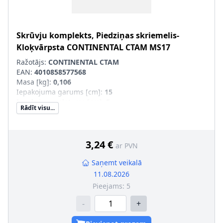
Skrūvju komplekts, Piedziņas skriemelis-
Kloķvārpsta
CONTINENTAL CTAM
MS17
Ražotājs:
CONTINENTAL CTAM
EAN:
4010858577568
Masa [kg]
:
0,106
Iepakojuma garums [cm]
:
15
Iepakojuma platums [cm]
:
5
Rādīt visu...
Iepakojuma augstums [cm]
:
6
3,24 €
ar PVN
Saņemt veikalā
11.08.2026
Pieejams:
5
-
+