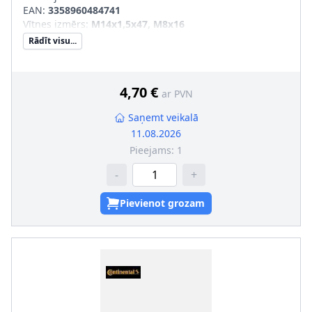
EAN:
3358960484741
Vītnes izmērs
:
M14x1,5x47, M8x16
Rādīt visu...
4,70 €
ar PVN
Saņemt veikalā
11.08.2026
Pieejams:
1
-
+
Pievienot grozam