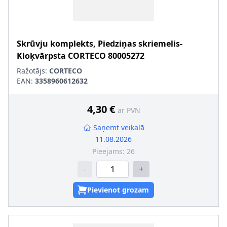
Skrūvju komplekts, Piedziņas skriemelis-
Kloķvārpsta
CORTECO
80005272
Ražotājs:
CORTECO
EAN:
3358960612632
4,30 €
ar PVN
Saņemt veikalā
11.08.2026
Pieejams:
26
-
+
Pievienot grozam