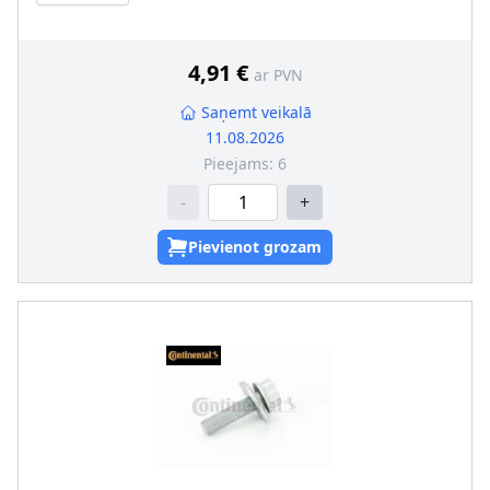
4,91 €
ar PVN
Saņemt veikalā
11.08.2026
Pieejams:
6
-
+
Pievienot grozam