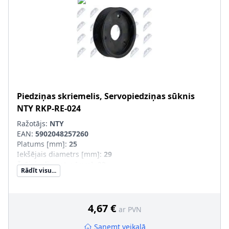
Piedziņas skriemelis, Servopiedziņas sūknis
NTY
RKP-RE-024
Ražotājs:
NTY
EAN:
5902048257260
Platums [mm]
:
25
Iekšējais diametrs [mm]
:
29
Ārējais diametrs [mm]
:
93
Rādīt visu...
Sērijas numurs
:
RKP-RE-024
4,67 €
ar PVN
Saņemt veikalā