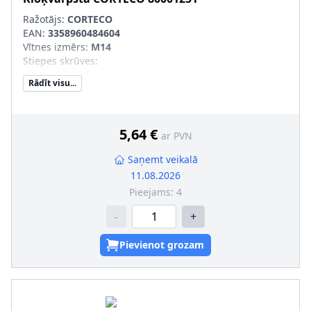
Ražotājs:
CORTECO
EAN:
3358960484604
Vītnes izmērs
:
M14
Stiepes skrūves
:
Vītnes solis 1 [mm]
:
1,5
Rādīt visu...
Skrūves garums zem galvas [mm]
:
65
5,64 €
ar PVN
Saņemt veikalā
11.08.2026
Pieejams:
4
-
+
Pievienot grozam