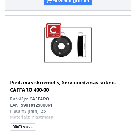
Pievienot grozam
Piedziņas skriemelis, Servopiedziņas sūknis
CAFFARO
400-00
Ražotājs:
CAFFARO
EAN:
5901812506061
Platums [mm]
:
25
Materiāls
:
Plastmasa
Iekšējais diametrs [mm]
:
29
Rādīt visu...
Ārējais diametrs [mm]
:
93