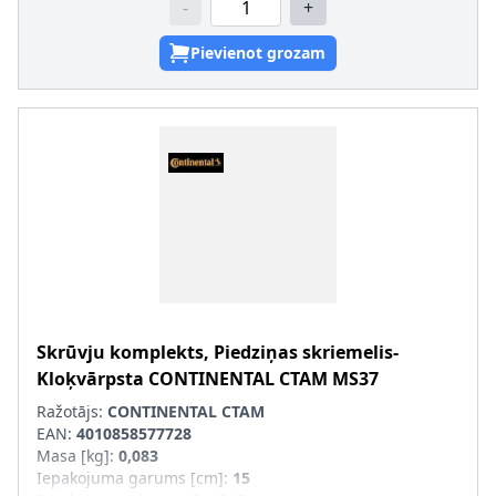
-
+
Pievienot grozam
Skrūvju komplekts, Piedziņas skriemelis-
Kloķvārpsta
CONTINENTAL CTAM
MS37
Ražotājs:
CONTINENTAL CTAM
EAN:
4010858577728
Masa [kg]
:
0,083
Iepakojuma garums [cm]
:
15