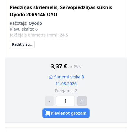
Piedziņas skriemelis, Servopiedziņas sūknis
Oyodo
20R9146-OYO
Ražotājs:
Oyodo
Rievu skaits
:
6
Iekšējais diametrs [mm]
:
24,5
Ārējais diametrs [mm]
:
103,2
Rādīt visu...
3,37 €
ar PVN
Saņemt veikalā
11.08.2026
Pieejams:
2
-
+
Pievienot grozam