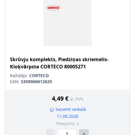
Skrūvju komplekts, Piedziņas skriemelis-
Kloķvārpsta
CORTECO
80005271
Ražotājs:
CORTECO
EAN:
3358960612625
4,49 €
ar PVN
Saņemt veikalā
11.08.2026
Pieejams:
2
-
+