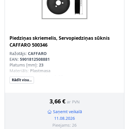
Piedziņas skriemelis, Servopiedziņas sūknis
CAFFARO
500346
Ražotājs:
CAFFARO
EAN:
5901812508881
Platums [mm]
:
23
Materiāls
:
Plastmasa
Iekšējais diametrs [mm]
:
30
Rādīt visu...
Ārējais diametrs [mm]
:
130,5
3,66 €
ar PVN
Saņemt veikalā
11.08.2026
Pieejams:
26