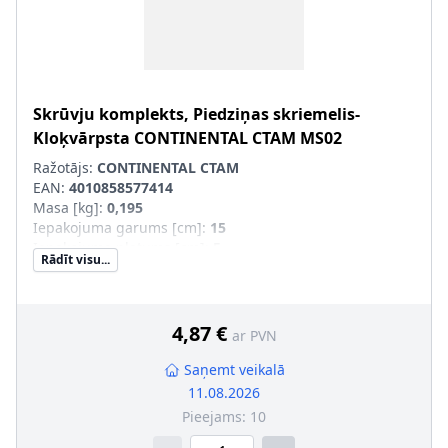
Skrūvju komplekts, Piedziņas skriemelis-
Kloķvārpsta
CONTINENTAL CTAM
MS02
Ražotājs:
CONTINENTAL CTAM
EAN:
4010858577414
Masa [kg]
:
0,195
Iepakojuma garums [cm]
:
15
Iepakojuma platums [cm]
:
5
Rādīt visu...
Iepakojuma augstums [cm]
:
6
4,87 €
ar PVN
Saņemt veikalā
11.08.2026
Pieejams:
10