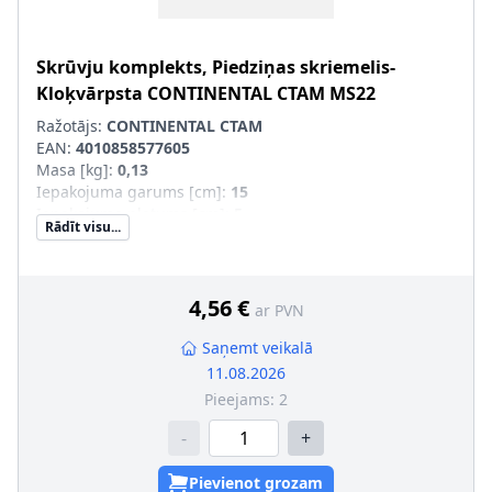
Skrūvju komplekts, Piedziņas skriemelis-
Kloķvārpsta
CONTINENTAL CTAM
MS22
Ražotājs:
CONTINENTAL CTAM
EAN:
4010858577605
Masa [kg]
:
0,13
Iepakojuma garums [cm]
:
15
Iepakojuma platums [cm]
:
5
Rādīt visu...
Iepakojuma augstums [cm]
:
6
4,56 €
ar PVN
Saņemt veikalā
11.08.2026
Pieejams:
2
-
+
Pievienot grozam