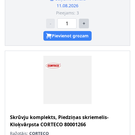
11.08.2026
Pieejams:
3
-
+
Pievienot grozam
Skrūvju komplekts, Piedziņas skriemelis-
Kloķvārpsta
CORTECO
80001266
Ražotājs:
CORTECO