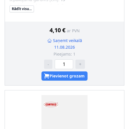
Iepakojuma platums [cm]
:
5
Rādīt visu...
Iepakojuma augstums [cm]
:
6
4,10 €
ar PVN
Saņemt veikalā
11.08.2026
Pieejams:
1
-
+
Pievienot grozam