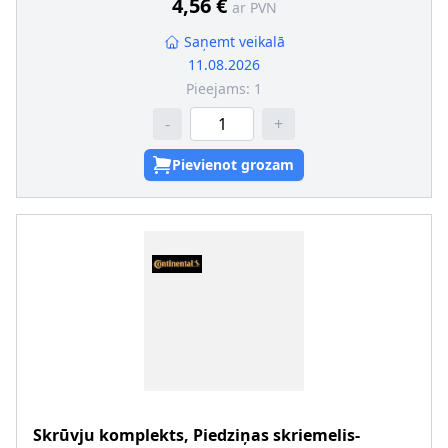
4,56 €
ar PVN
Saņemt veikalā
11.08.2026
Pieejams:
1
-
+
Pievienot grozam
Skrūvju komplekts, Piedziņas skriemelis-