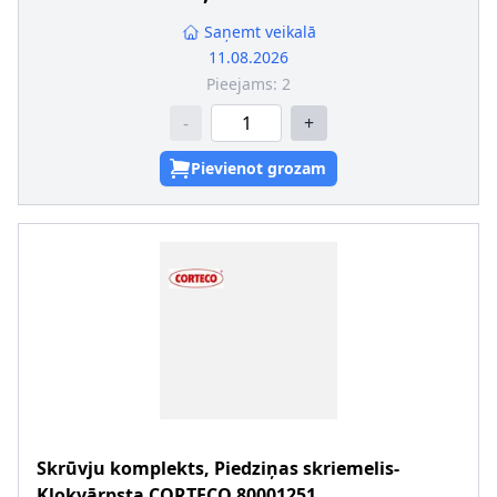
Saņemt veikalā
11.08.2026
Pieejams:
2
-
+
Pievienot grozam
Skrūvju komplekts, Piedziņas skriemelis-
Kloķvārpsta
CORTECO
80001251