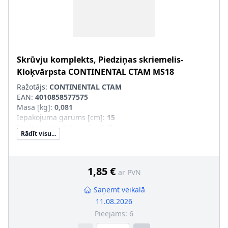
Skrūvju komplekts, Piedziņas skriemelis-
Kloķvārpsta
CONTINENTAL CTAM
MS18
Ražotājs:
CONTINENTAL CTAM
EAN:
4010858577575
Masa [kg]
:
0,081
Iepakojuma garums [cm]
:
15
Iepakojuma platums [cm]
:
5
Rādīt visu...
Iepakojuma augstums [cm]
:
6
1,85 €
ar PVN
Saņemt veikalā
11.08.2026
Pieejams:
6