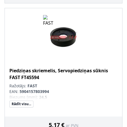
Piedziņas skriemelis, Servopiedziņas sūknis
FAST
FT45594
Ražotājs:
FAST
EAN:
5904157803994
Biezums [mm]
:
24,5
Rādīt visu...
5,17 €
ar PVN