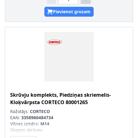
Pievienot grozam
Skrūvju komplekts, Piedziņas skriemelis-
Kloķvārpsta
CORTECO
80001265
Ražotājs:
CORTECO
EAN:
3358960484734
Vītnes izmērs
:
M14
Stiepes skrūves
:
Vītnes solis 1 [mm]
:
1,5