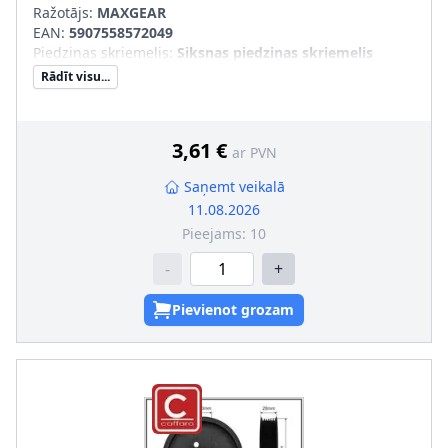
Ražotājs:
MAXGEAR
EAN:
5907558572049
Piedziņas skriemelis
:
Siksnas piedziņas skriemelis
Rādīt visu...
3,61 €
ar PVN
Saņemt veikalā
11.08.2026
Pieejams:
10
-
+
Pievienot grozam