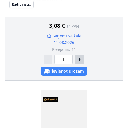
Iepakojuma platums [cm]
:
5
Rādīt visu...
Iepakojuma augstums [cm]
:
6
3,08 €
ar PVN
Saņemt veikalā
11.08.2026
Pieejams:
11
-
+
Pievienot grozam