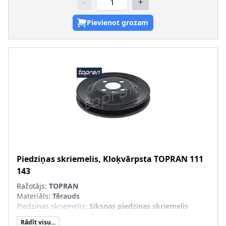
-
+
Pievienot grozam
Piedziņas skriemelis, Kloķvārpsta
TOPRAN
111
143
Ražotājs:
TOPRAN
Materiāls
:
Tērauds
Piedziņas skriemelis
:
Siksnas piedziņas skriemelis
Svārstības
:
bez svārstību slāpētāja
Rādīt visu...