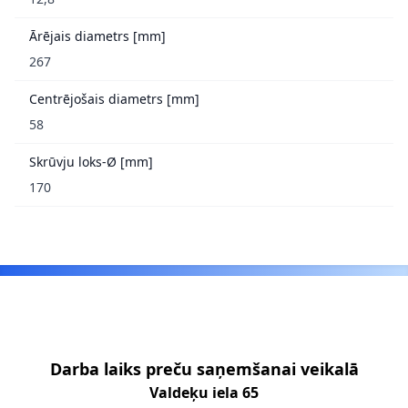
Ārējais diametrs [mm]
267
Centrējošais diametrs [mm]
58
Skrūvju loks-Ø [mm]
170
Footer
Darba laiks preču saņemšanai veikalā
Valdeķu iela 65