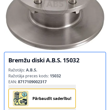
Bremžu diski A.B.S. 15032
Product information
Ražotājs:
A.B.S.
Ražotāja preces kods:
15032
EAN:
8717109002317
Pārbaudīt saderību!