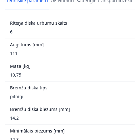
Tehniskie parametri
OE Numuri
Saderīgie transportlīdzekļi
Riteņa diska urbumu skaits
6
Augstums [mm]
111
Masa [kg]
10,75
Bremžu diska tips
pilnīgi
Bremžu diska biezums [mm]
14,2
Minimālais biezums [mm]
12,8