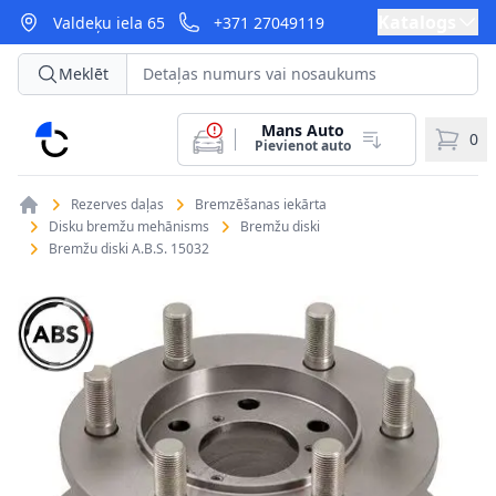
Katalogs
Valdeķu iela 65
+371 27049119
Meklēt
Mans Auto
CarParts
0
Pievienot auto
Rezerves daļas
Bremzēšanas iekārta
Disku bremžu mehānisms
Bremžu diski
Bremžu diski A.B.S. 15032