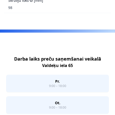
Skrūvju loks-Ø [mm]
98
Footer
Darba laiks preču saņemšanai veikalā
Valdeķu iela 65
Pr.
9:00 – 18:00
Ot.
9:00 – 18:00