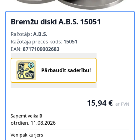
Bremžu diski A.B.S. 15051
Product information
Ražotājs:
A.B.S.
Ražotāja preces kods:
15051
EAN:
8717109002683
Pārbaudīt saderību!
15,94 €
ar PVN
Saņemt veikalā
otrdien, 11.08.2026
Venipak kurjers