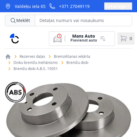
Katalogs
Valdeķu iela 65
+371 27049119
Meklēt
Mans Auto
CarParts
0
Pievienot auto
Rezerves daļas
Bremzēšanas iekārta
Disku bremžu mehānisms
Bremžu diski
Bremžu diski A.B.S. 15051