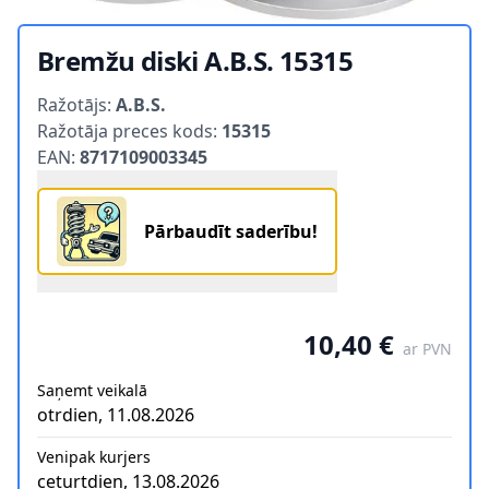
Bremžu diski A.B.S. 15315
Product information
Ražotājs:
A.B.S.
Ražotāja preces kods:
15315
EAN:
8717109003345
Pārbaudīt saderību!
10,40 €
ar PVN
Saņemt veikalā
otrdien, 11.08.2026
Venipak kurjers
ceturtdien, 13.08.2026