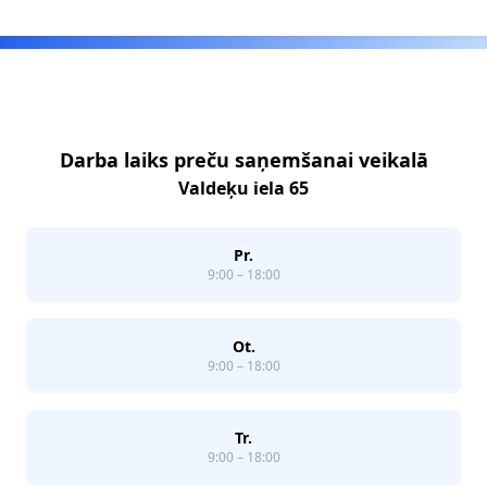
Footer
Darba laiks preču saņemšanai veikalā
Valdeķu iela 65
Pr.
9:00 – 18:00
Ot.
9:00 – 18:00
Tr.
9:00 – 18:00