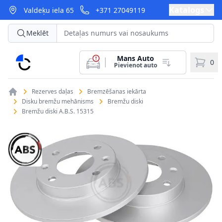
Katalogs
Valdeķu iela 65
+371 27049119
Meklēt
Mans Auto
CarParts
0
Pievienot auto
Rezerves daļas
Bremzēšanas iekārta
Disku bremžu mehānisms
Bremžu diski
Bremžu diski A.B.S. 15315