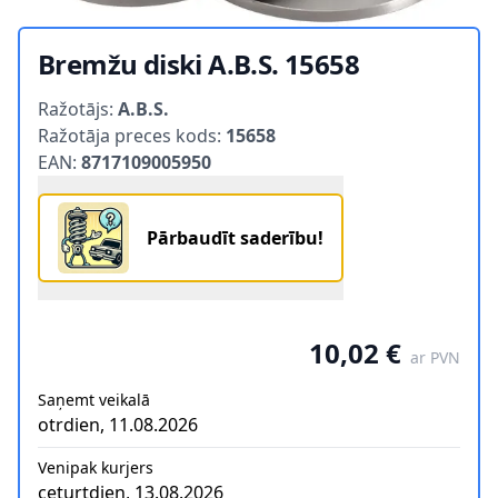
Bremžu diski A.B.S. 15658
Product information
Ražotājs:
A.B.S.
Ražotāja preces kods:
15658
EAN:
8717109005950
Pārbaudīt saderību!
10,02 €
ar PVN
Saņemt veikalā
otrdien, 11.08.2026
Venipak kurjers
ceturtdien, 13.08.2026