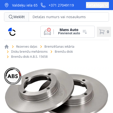
Katalogs
Valdeķu iela 65
+371 27049119
Meklēt
Mans Auto
CarParts
0
Pievienot auto
Rezerves daļas
Bremzēšanas iekārta
Disku bremžu mehānisms
Bremžu diski
Bremžu diski A.B.S. 15658