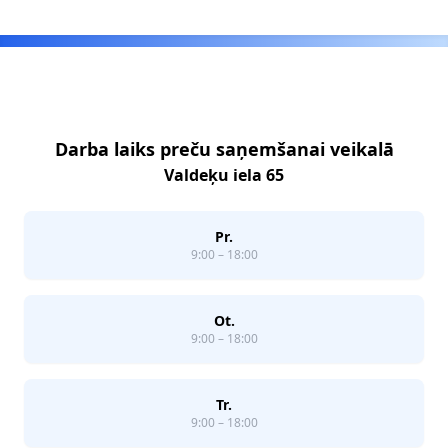
Footer
Darba laiks preču saņemšanai veikalā
Valdeķu iela 65
Pr.
9:00 – 18:00
Ot.
9:00 – 18:00
Tr.
9:00 – 18:00