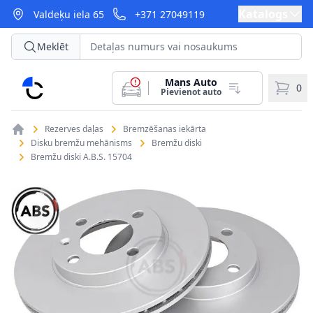
Katalogs
Valdeķu iela 65
+371 27049119
Meklēt
Mans Auto
CarParts
0
Pievienot auto
Rezerves daļas
Bremzēšanas iekārta
Disku bremžu mehānisms
Bremžu diski
Bremžu diski A.B.S. 15704