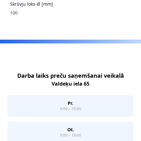
Skrūvju loks-Ø [mm]
100
Footer
Darba laiks preču saņemšanai veikalā
Valdeķu iela 65
Pr.
9:00 – 18:00
Ot.
9:00 – 18:00