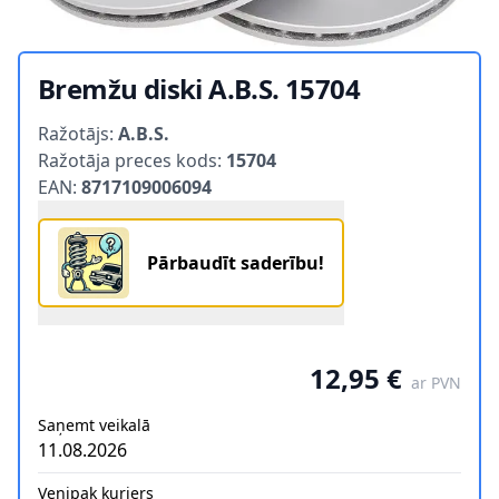
Bremžu diski A.B.S. 15704
Product information
Ražotājs:
A.B.S.
Ražotāja preces kods:
15704
EAN:
8717109006094
Pārbaudīt saderību!
12,95 €
ar PVN
Saņemt veikalā
11.08.2026
Venipak kurjers