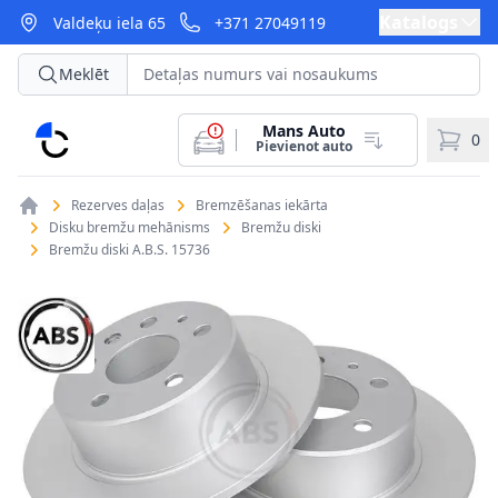
Katalogs
Valdeķu iela 65
+371 27049119
Meklēt
Mans Auto
CarParts
0
Pievienot auto
Rezerves daļas
Bremzēšanas iekārta
Disku bremžu mehānisms
Bremžu diski
Bremžu diski A.B.S. 15736