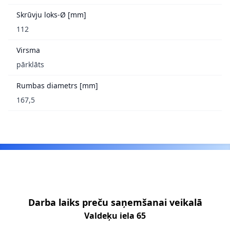
Skrūvju loks-Ø [mm]
112
Virsma
pārklāts
Rumbas diametrs [mm]
167,5
Footer
Darba laiks preču saņemšanai veikalā
Valdeķu iela 65