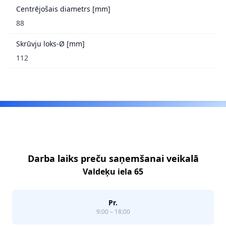
Centrējošais diametrs [mm]
88
Skrūvju loks-Ø [mm]
112
Footer
Darba laiks preču saņemšanai veikalā
Valdeķu iela 65
Pr.
9:00 – 18:00