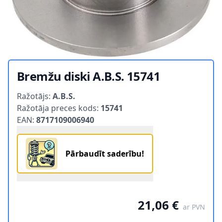
Bremžu diski A.B.S. 15741
Product information
Ražotājs:
A.B.S.
Ražotāja preces kods:
15741
EAN:
8717109006940
Pārbaudīt saderību!
21,06 €
ar PVN