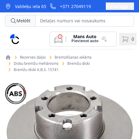
Katalogs
Valdeķu iela 65
+371 27049119
Meklēt
Mans Auto
CarParts
0
Pievienot auto
Rezerves daļas
Bremzēšanas iekārta
Disku bremžu mehānisms
Bremžu diski
Bremžu diski A.B.S. 15741