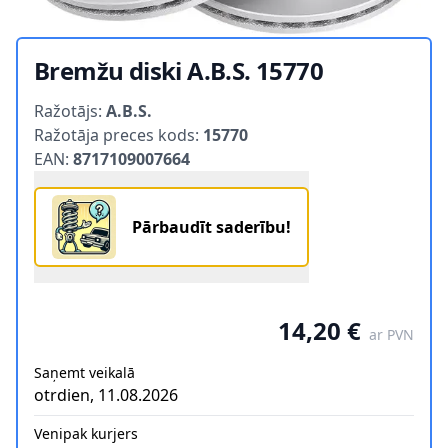
Bremžu diski A.B.S. 15770
Product information
Ražotājs:
A.B.S.
Ražotāja preces kods:
15770
EAN:
8717109007664
Pārbaudīt saderību!
14,20 €
ar PVN
Saņemt veikalā
otrdien, 11.08.2026
Venipak kurjers