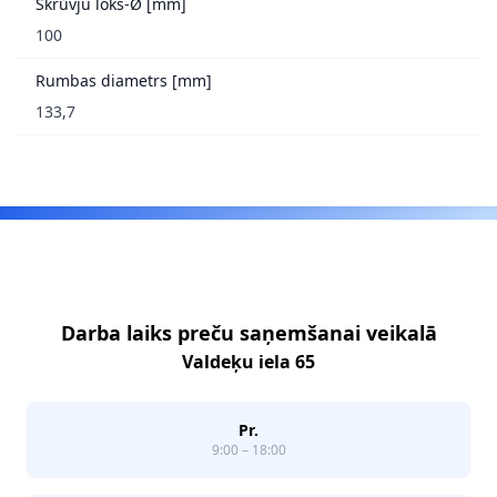
Skrūvju loks-Ø [mm]
100
Rumbas diametrs [mm]
133,7
Footer
Darba laiks preču saņemšanai veikalā
Valdeķu iela 65
Pr.
9:00 – 18:00