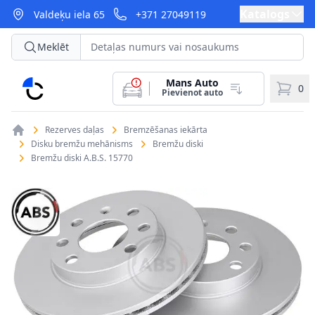
Katalogs
Valdeķu iela 65
+371 27049119
Meklēt
Mans Auto
CarParts
0
Pievienot auto
Rezerves daļas
Bremzēšanas iekārta
Disku bremžu mehānisms
Bremžu diski
Bremžu diski A.B.S. 15770