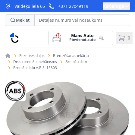
Katalogs
Valdeķu iela 65
+371 27049119
Meklēt
Mans Auto
CarParts
0
Pievienot auto
Rezerves daļas
Bremzēšanas iekārta
Disku bremžu mehānisms
Bremžu diski
Bremžu diski A.B.S. 15803