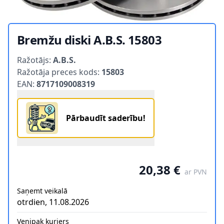
Bremžu diski A.B.S. 15803
Product information
Ražotājs:
A.B.S.
Ražotāja preces kods:
15803
EAN:
8717109008319
Pārbaudīt saderību!
20,38 €
ar PVN
Saņemt veikalā
otrdien, 11.08.2026
Venipak kurjers