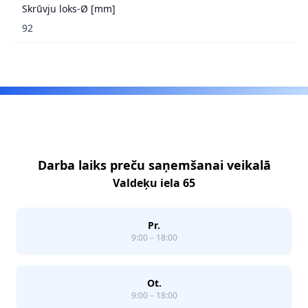
Skrūvju loks-Ø [mm]
92
Footer
Darba laiks preču saņemšanai veikalā
Valdeķu iela 65
Pr.
9:00 – 18:00
Ot.
9:00 – 18:00