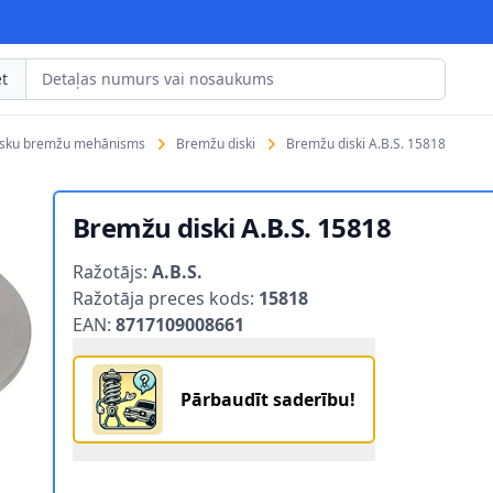
t
isku bremžu mehānisms
Bremžu diski
Bremžu diski A.B.S. 15818
Bremžu diski A.B.S. 15818
Product information
Ražotājs:
A.B.S.
Ražotāja preces kods:
15818
EAN:
8717109008661
Pārbaudīt saderību!