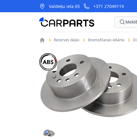
Valdeķu iela 65
+371 27049119
CarParts
Meklē
Rezerves daļas
Bremzēšanas iekārta
D
BREMŽU DISKI A.B.S. 15818 1