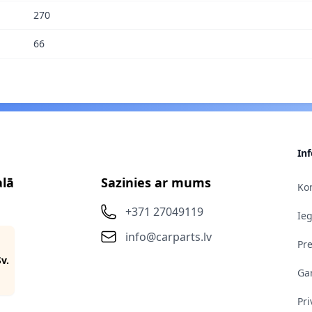
270
66
In
alā
Sazinies ar mums
Kon
+371 27049119
Ie
info@carparts.lv
Pr
Sv.
Gar
Pri