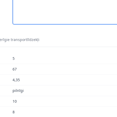
rīgie transportlīdzekļi
5
67
4,35
pilnīgi
10
8