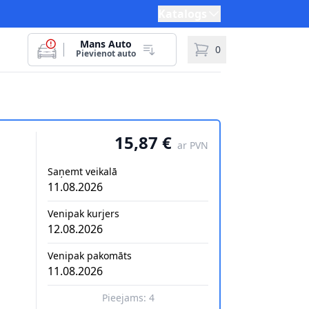
Katalogs
Mans Auto
0
Pievienot auto
15,87 €
ar PVN
Saņemt veikalā
11.08.2026
Venipak kurjers
12.08.2026
Venipak pakomāts
11.08.2026
Pieejams:
4