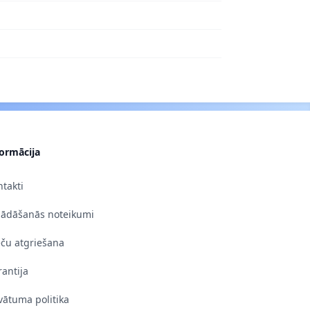
formācija
takti
gādāšanās noteikumi
eču atgriešana
antija
vātuma politika