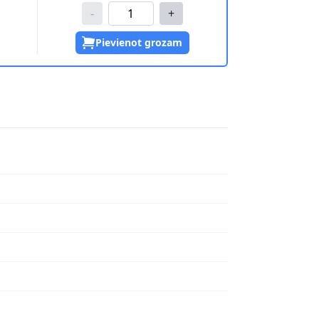
-
+
Pievienot grozam