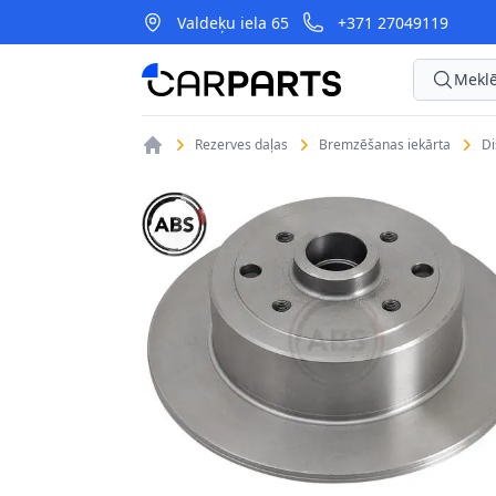
Valdeķu iela 65
+371 27049119
CarParts
Meklē
Rezerves daļas
Bremzēšanas iekārta
D