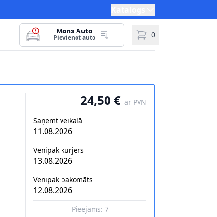
Katalogs
Mans Auto
0
Pievienot auto
24,50 €
ar PVN
Saņemt veikalā
11.08.2026
Venipak kurjers
13.08.2026
Venipak pakomāts
12.08.2026
Pieejams:
7