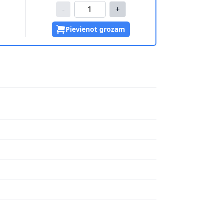
-
+
Pievienot grozam