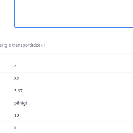
rīgie transportlīdzekļi
4
82
5,97
pilnīgi
10
8