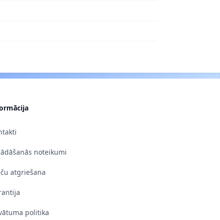
formācija
takti
gādāšanās noteikumi
eču atgriešana
antija
vātuma politika