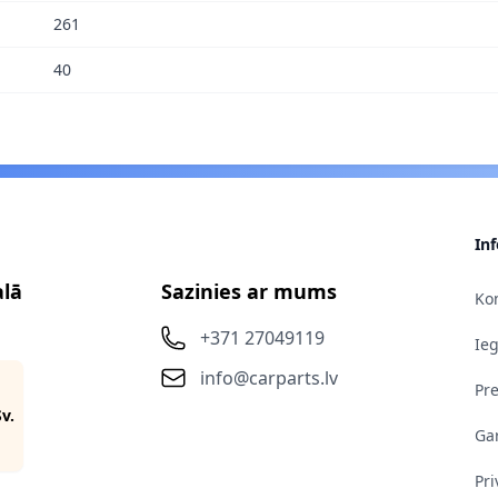
261
40
In
alā
Sazinies ar mums
Kon
+371 27049119
Ie
info@carparts.lv
Pr
Sv.
Gar
Pri