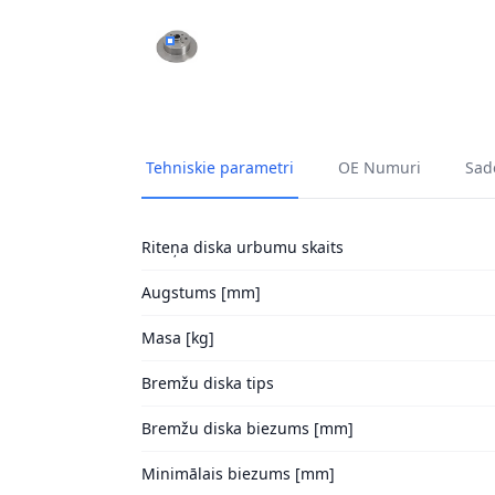
BREMŽU DISKI A.B.S. 15893 1
Tehniskie parametri
OE Numuri
Sade
Riteņa diska urbumu skaits
Augstums [mm]
Masa [kg]
Bremžu diska tips
Bremžu diska biezums [mm]
Minimālais biezums [mm]