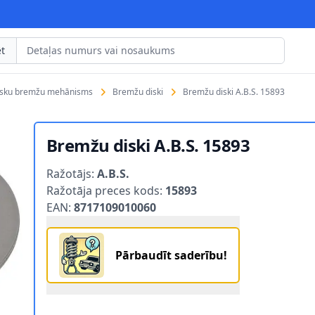
t
isku bremžu mehānisms
Bremžu diski
Bremžu diski A.B.S. 15893
Bremžu diski A.B.S. 15893
Product information
Ražotājs:
A.B.S.
Ražotāja preces kods:
15893
EAN:
8717109010060
Pārbaudīt saderību!