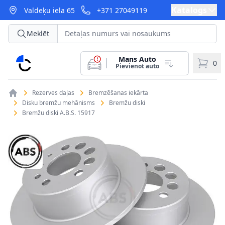
Katalogs
Valdeķu iela 65
+371 27049119
Meklēt
Mans Auto
CarParts
0
Pievienot auto
Rezerves daļas
Bremzēšanas iekārta
Disku bremžu mehānisms
Bremžu diski
Bremžu diski A.B.S. 15917