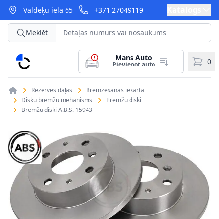
Katalogs
Valdeķu iela 65
+371 27049119
Meklēt
Mans Auto
CarParts
0
Pievienot auto
Rezerves daļas
Bremzēšanas iekārta
Disku bremžu mehānisms
Bremžu diski
Bremžu diski A.B.S. 15943