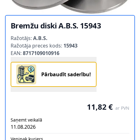
Bremžu diski A.B.S. 15943
Product information
Ražotājs:
A.B.S.
Ražotāja preces kods:
15943
EAN:
8717109010916
Pārbaudīt saderību!
11,82 €
ar PVN
Saņemt veikalā
11.08.2026
Venipak kurjers