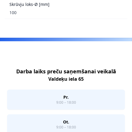
Skrūvju loks-Ø [mm]
100
Footer
Darba laiks preču saņemšanai veikalā
Valdeķu iela 65
Pr.
9:00 – 18:00
Ot.
9:00 – 18:00